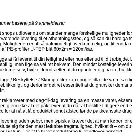
jerner baseret på
9
anmeldelser
shops udlover nu om stunder mange forskellige muligheder for 
ærende levering til et afhentningssted, og så kan du bare gå forb
g. Muligheden er altså ualmindeligt overkommelig, og tit endda 
b af PE-profiler U-FEP blå 60x2m = 120m/kar.
 at få leveret til din lejlighed eller hus eller ud til dit arbejde.
sbillig, men lige så vel ret bekvem. Den mindst kostelige leverin
ukterne selv, hvilket forudsætter at du opholder dig nær e-butikk
age / Beskyttelse / Skumprofiler kan i nogle tilfælde være særli
jeblikkeligt, og derfor er det ret essentielt at du gransker den a
t.
ger reklamerer med dag-til-dag levering på en masse varer, ekse
 glem ikke at det påkræver at du når at bestille tidligere end e
e for at nå at få produktet sendt afsted før de pakkeansatte dra
 levering uden gebyr, men typisk afkræver det at man køber for 
slutte sig for den mest letkøbte fragtmulighed, hvilket tit – om d
r Lystrup – er at få bragt produkterne til et udleveringssted.