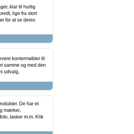
, klar til hurtig
edt, lige fra stort
er for at se deres
evere kontormøbler til
 det samme og med den
es udvalg.
rodukter. De har et
og mærker,
foto, tasker m.m. Klik