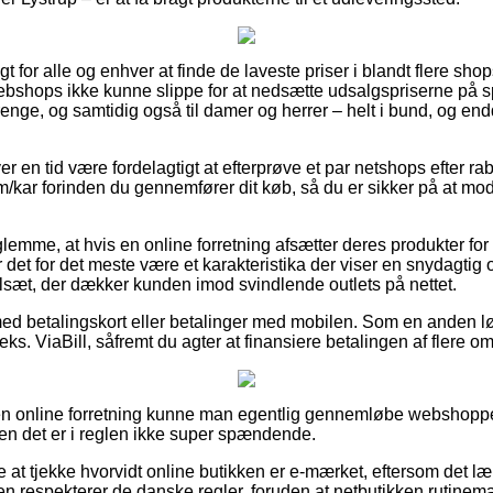
 for alle og enhver at finde de laveste priser i blandt flere shops
webshops ikke kunne slippe for at nedsætte udsalgspriserne på sp
drenge, og samtidig også til damer og herrer – helt i bund, og 
ver en tid være fordelagtigt at efterprøve et par netshops efter ra
kar forinden du gennemfører dit køb, så du er sikker på at mo
glemme, at hvis en online forretning afsætter deres produkter fo
ør det for det meste være et karakteristika der viser en snydagtig 
elsæt, der dækker kunden imod svindlende outlets på nettet.
 med betalingskort eller betalinger med mobilen. Som en anden 
ks. ViaBill, såfremt du agter at finansiere betalingen af flere 
en online forretning kunne man egentlig gennemløbe webshopp
men det er i reglen ikke super spændende.
at tjekke hvorvidt online butikken er e-mærket, eftersom det l
ken respekterer de danske regler, foruden at netbutikken rutine