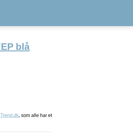
FEP blå
eTrend.dk
, som alle har et