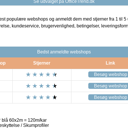
Se udvalget på OfficeTrend.dk
t populære webshops og anmeldt dem med stjerner fra 1 til 5 ud
rrelse, kundeservice, brugervenlighed, betingelser, leveringsfor
Bedst anmeldte webshops
op
Stjerner
Link
Besøg webshop
Besøg webshop
Besøg webshop
P blå 60x2m = 120m/kar
skyttelse / Skumprofiler