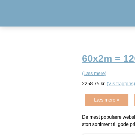
60x2m = 12
(Læs mere)
2258.75
kr.
(Vis fragtpris)
Læs mere »
De mest populære websho
stort sortiment til gode pr