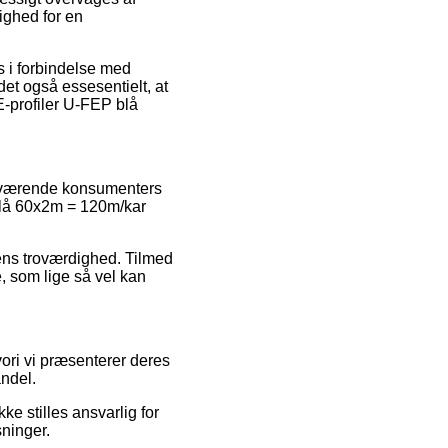
ighed for en
es i forbindelse med
det også essesentielt, at
E-profiler U-FEP blå
enværende konsumenters
P blå 60x2m = 120m/kar
kens troværdighed. Tilmed
, som lige så vel kan
vori vi præsenterer deres
ndel.
e stilles ansvarlig for
sninger.