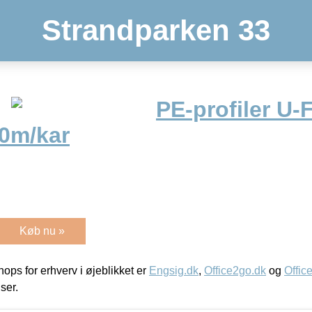
Strandparken 33
PE-profiler U-
0m/kar
Køb nu »
ps for erhverv i øjeblikket er
Engsig.dk
,
Office2go.dk
og
Offic
iser.