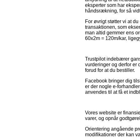
eksperter som har ekspe
håndsrækning, for så vid
For øvrigt støtter vi at 
transaktionen, som eksempe
man altid gemmer ens ord
60x2m = 120m/kar, ligegyl
Trustpilot indebærer ga
vurderinger og derfor er 
forud for at du bestiller.
Facebook bringer dig til
er der nogle e-forhandler
anvendes til at få et indb
Vores website er finansie
varer, og opnår godtgøre
Orientering angående prod
modifikationer der kan v