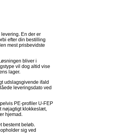
levering. En der er
i efter din bestilling
den mest prisbevidste
 Løsningen bliver i
gstype vil dog altid vise
ens lager.
gt udslagsgivende ifald
nslåede leveringsdato ved
mpelvis PE-profiler U-FEP
t nøjagtigt klokkeslæt,
ger hjemad.
et bestemt beløb.
u opholder sig ved