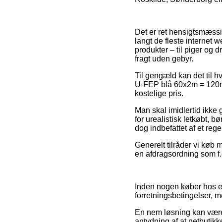
Det er ret hensigtsmæssigt
langt de fleste internet 
produkter – til piger og 
fragt uden gebyr.
Til gengæld kan det til h
U-FEP blå 60x2m = 120m/
kostelige pris.
Man skal imidlertid ikke 
for urealistisk letkøbt, b
dog indbefattet af et reg
Generelt tilråder vi køb
en afdragsordning som f.e
Inden nogen køber hos 
forretningsbetingelser, 
En nem løsning kan være 
antydning af at netbutik