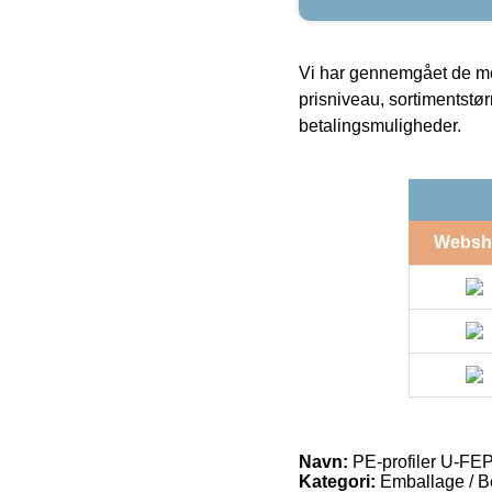
Vi har gennemgået de mes
prisniveau, sortimentstø
betalingsmuligheder.
Websh
Navn:
PE-profiler U-FE
Kategori:
Emballage / Be