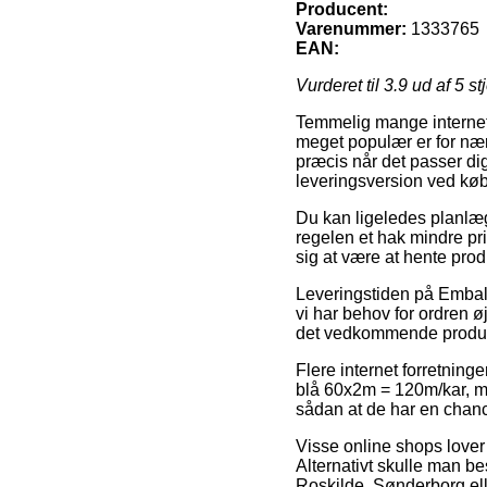
Producent:
Varenummer:
1333765
EAN:
Vurderet til
3.9
ud af 5 st
Temmelig mange internet 
meget populær er for nærv
præcis når det passer di
leveringsversion ved kø
Du kan ligeledes planlægge
regelen et hak mindre pri
sig at være at hente prod
Leveringstiden på Emball
vi har behov for ordren ø
det vedkommende produk
Flere internet forretnin
blå 60x2m = 120m/kar, men
sådan at de har en chanc
Visse online shops lover
Alternativt skulle man be
Roskilde, Sønderborg elle