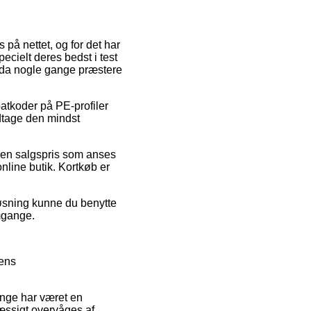
 på nettet, og for det har
ecielt deres bedst i test
endda nogle gange præstere
batkoder på PE-profiler
dtage den mindst
r en salgspris som anses
online butik. Kortkøb er
løsning kunne du benytte
omgange.
ens
ænge har været en
mæssigt overvåges af