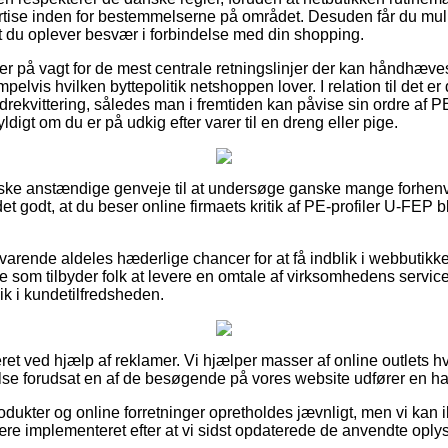
rtise inden for bestemmelserne på området. Desuden får du mul
t du oplever besvær i forbindelse med din shopping.
du er på vagt for de mest centrale retningslinjer der kan håndhæv
lvis hvilken byttepolitik netshoppen lover. I relation til det er 
rekvittering, således man i fremtiden kan påvise sin ordre af P
digt om du er på udkig efter varer til en dreng eller pige.
nske anstændige genveje til at undersøge ganske mange forh
det godt, at du beser online firmaets kritik af PE-profiler U-FE
svarende aldeles hæderlige chancer for at få indblik i webbutik
e som tilbyder folk at levere en omtale af virksomhedens service
lik i kundetilfredsheden.
ret ved hjælp af reklamer. Vi hjælper masser af online outlets h
lse forudsat en af de besøgende på vores website udfører en ha
ukter og online forretninger opretholdes jævnligt, men vi kan ikk
ære implementeret efter at vi sidst opdaterede de anvendte oply