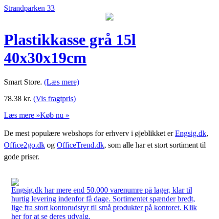
Strandparken 33
Plastikkasse grå 15l
40x30x19cm
Smart Store.
(Læs mere)
78.38
kr.
(Vis fragtpris)
Læs mere »
Køb nu »
De mest populære webshops for erhverv i øjeblikket er
Engsig.dk
,
Office2go.dk
og
OfficeTrend.dk
, som alle har et stort sortiment til
gode priser.
Engsig.dk har mere end 50.000 varenumre på lager, klar til
hurtig levering indenfor få dage. Sortimentet spænder bredt,
lige fra stort kontorudstyr til små produkter på kontoret. Klik
her for at se deres udvalg.