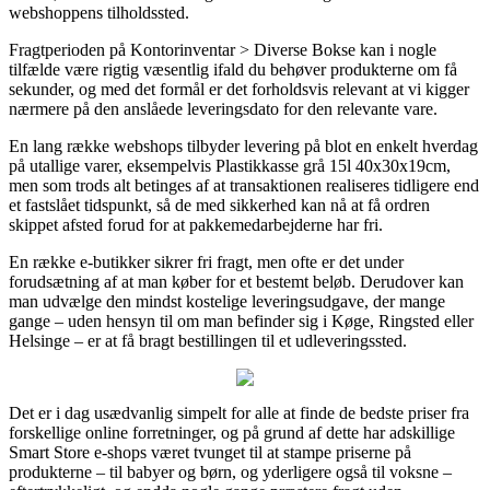
webshoppens tilholdssted.
Fragtperioden på Kontorinventar > Diverse Bokse kan i nogle
tilfælde være rigtig væsentlig ifald du behøver produkterne om få
sekunder, og med det formål er det forholdsvis relevant at vi kigger
nærmere på den anslåede leveringsdato for den relevante vare.
En lang række webshops tilbyder levering på blot en enkelt hverdag
på utallige varer, eksempelvis Plastikkasse grå 15l 40x30x19cm,
men som trods alt betinges af at transaktionen realiseres tidligere end
et fastslået tidspunkt, så de med sikkerhed kan nå at få ordren
skippet afsted forud for at pakkemedarbejderne har fri.
En række e-butikker sikrer fri fragt, men ofte er det under
forudsætning af at man køber for et bestemt beløb. Derudover kan
man udvælge den mindst kostelige leveringsudgave, der mange
gange – uden hensyn til om man befinder sig i Køge, Ringsted eller
Helsinge – er at få bragt bestillingen til et udleveringssted.
Det er i dag usædvanlig simpelt for alle at finde de bedste priser fra
forskellige online forretninger, og på grund af dette har adskillige
Smart Store e-shops været tvunget til at stampe priserne på
produkterne – til babyer og børn, og yderligere også til voksne –