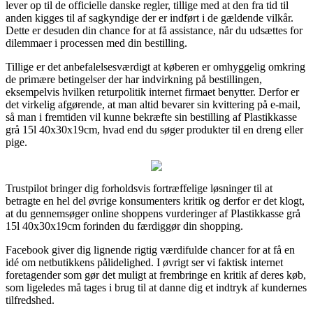
lever op til de officielle danske regler, tillige med at den fra tid til
anden kigges til af sagkyndige der er indført i de gældende vilkår.
Dette er desuden din chance for at få assistance, når du udsættes for
dilemmaer i processen med din bestilling.
Tillige er det anbefalelsesværdigt at køberen er omhyggelig omkring
de primære betingelser der har indvirkning på bestillingen,
eksempelvis hvilken returpolitik internet firmaet benytter. Derfor er
det virkelig afgørende, at man altid bevarer sin kvittering på e-mail,
så man i fremtiden vil kunne bekræfte sin bestilling af Plastikkasse
grå 15l 40x30x19cm, hvad end du søger produkter til en dreng eller
pige.
Trustpilot bringer dig forholdsvis fortræffelige løsninger til at
betragte en hel del øvrige konsumenters kritik og derfor er det klogt,
at du gennemsøger online shoppens vurderinger af Plastikkasse grå
15l 40x30x19cm forinden du færdiggør din shopping.
Facebook giver dig lignende rigtig værdifulde chancer for at få en
idé om netbutikkens pålidelighed. I øvrigt ser vi faktisk internet
foretagender som gør det muligt at frembringe en kritik af deres køb,
som ligeledes må tages i brug til at danne dig et indtryk af kundernes
tilfredshed.