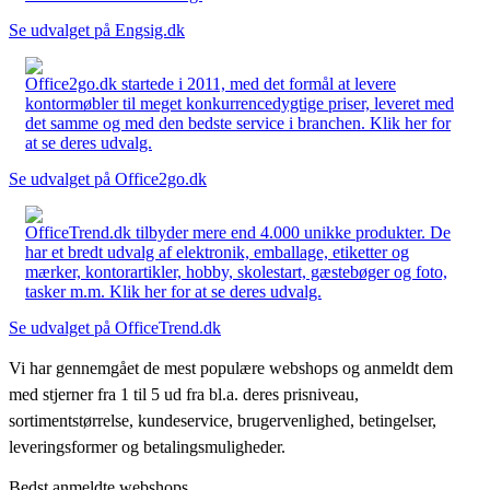
Se udvalget på Engsig.dk
Office2go.dk startede i 2011, med det formål at levere
kontormøbler til meget konkurrencedygtige priser, leveret med
det samme og med den bedste service i branchen. Klik her for
at se deres udvalg.
Se udvalget på Office2go.dk
OfficeTrend.dk tilbyder mere end 4.000 unikke produkter. De
har et bredt udvalg af elektronik, emballage, etiketter og
mærker, kontorartikler, hobby, skolestart, gæstebøger og foto,
tasker m.m. Klik her for at se deres udvalg.
Se udvalget på OfficeTrend.dk
Vi har gennemgået de mest populære webshops og anmeldt dem
med stjerner fra 1 til 5 ud fra bl.a. deres prisniveau,
sortimentstørrelse, kundeservice, brugervenlighed, betingelser,
leveringsformer og betalingsmuligheder.
Bedst anmeldte webshops