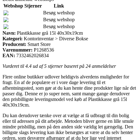
Webshop
Stjerner
Link
Besøg webshop
Besøg webshop
Besøg webshop
Navn:
Plastikkasse grå 15l 40x30x19cm
Kategori:
Kontorinventar > Diverse Bokse
Producent:
Smart Store
Varenummer:
P1268536
EAN:
7332462026834
Vurderet til
4.4
ud af 5 stjerner baseret på
24
anmeldelser
Flere online butikker udlover heldigvis alverdens muligheder for
fragt. En af de populære er i vore dage levering til et
afhentningssted, som gør at du kan hente dine produkter lige når det
passer dig. Denne er jo super nem, samt mange gange derudover
den prisbilligste leveringsmodel ved køb af Plastikkasse grå 15l
40x30x19cm.
Du kan derudover tænke over at vælge at få udbragt til din bolig
eller til adressen på dit arbejde. Metoden bliver gerne en lille smule
mindre prisbillig, men på den anden side vældig let gængelig. Den
billigste slags levering kan ikke benægtes at være at du selv henter
ordren, som desværre afhænger af at du bor lige ved internet