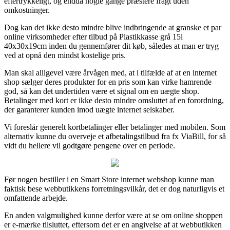
eftertrykkeligt, og endda nogle gange præstere fragt uden
omkostninger.
Dog kan det ikke desto mindre blive indbringende at granske et par
online virksomheder efter tilbud på Plastikkasse grå 15l
40x30x19cm inden du gennemfører dit køb, således at man er tryg
ved at opnå den mindst kostelige pris.
Man skal alligevel være årvågen med, at i tilfælde af at en internet
shop sælger deres produkter for en pris som kan virke hamrende
god, så kan det undertiden være et signal om en uægte shop.
Betalinger med kort er ikke desto mindre omsluttet af en forordning,
der garanterer kunden imod uægte internet selskaber.
Vi foreslår generelt kortbetalinger eller betalinger med mobilen. Som
alternativ kunne du overveje et afbetalingstilbud fra fx ViaBill, for så
vidt du hellere vil godtgøre pengene over en periode.
Før nogen bestiller i en Smart Store internet webshop kunne man
faktisk bese webbutikkens forretningsvilkår, det er dog naturligvis et
omfattende arbejde.
En anden valgmulighed kunne derfor være at se om online shoppen
er e-mærke tilsluttet, eftersom det er en angivelse af at webbutikken