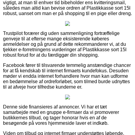
vigtigt, at man til enhver tid bibeholder ens kvitteringsmail,
således man altid kan bevise ordren af Plastikkasse sort 15l
robust, uanset om man er på shopping til en pige eller dreng.
Trustpilot forærer dig uden sammenligning fortræffelige
genveje til at efterse mange eksisterende køberes
anmeldelser og på grund af dette rekommanderer vi, at du
tjekker e-forretningens vurderinger af Plastikkasse sort 15l
robust forud for at du færdiggør din shopping.
Facebook fører til tilsvarende temmelig anstændige chancer
for at få kendskab til internet firmaets kundefokus. Desuden
møder vi endda internet forhandlere hvor man kan udforme
en bedømmelse af ordreforløbet, som tilmed burde udnyttes
til at afveje hvor tilfredse kunderne er.
Denne side finansieres af annoncer. Vi har et tæt
samarbejde med en gruppe e-firmaer da vi promoverer
butikkernes tilbud, og tager honorar hvis en af de
besøgende på vores hjemmeside laver et indkøb.
Viden om tilbud og internet firmaer understøttes løbende,