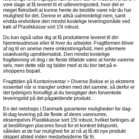
vore dage at få leveret til et udleveringssted, hvor det er
meget fleksibelt at kunne hente de bestilte varer når du har
mulighed for det. Denne er altså ualmindeligt nem, samt
endda endvidere den mindst kostelige leveringsmåde ved
køb af Plastikkasse sort 15l robust.
Du kan også udse dig at få produkterne leveret til din
hjemmeadresse eller til hvor du arbejder. Fragtformen bliver
af og til en anelse mere omkostningsfuld, men ydermere
usædvanlig uproblematisk. Den mindst kostelige
fragtløsning vil dog i de fleste tilfælde være at hente varerne
selv, men dette står og falder med at du bor tæt på e-
shoppens bopæl.
Fragttiden på Kontorinventar > Diverse Bokse er jo ekstremt
essentiel når vi mangler ordren med det samme, så derfor er
det tydeligvis fornuftigt at du besigtiger den forventede
leveringstid på det pågældende produkt.
En del netshops i Danmark garanterer muligheden for dag-
til-dag levering på de fleste af deres varenumre,
eksempelvis Plastikkasse sort 15l robust, hvilket betinges af
at bestillingen placeres forud for et konkret tidspunkt,
således at de har mulighed for at nå at få dit nye produkt
skippet afsted inden medarbejderne får fri.