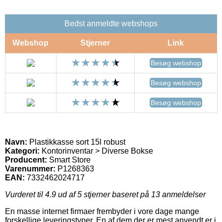
Bedst anmeldte webshops
Webshop
Stjerner
Link
Besøg webshop
Besøg webshop
Besøg webshop
Navn:
Plastikkasse sort 15l robust
Kategori:
Kontorinventar > Diverse Bokse
Producent:
Smart Store
Varenummer:
P1268363
EAN:
7332462024717
Vurderet til
4.9
ud af 5 stjerner baseret på
13
anmeldelser
En masse internet firmaer frembyder i vore dage mange
forskellige leveringstyper. En af dem der er mest anvendt er i