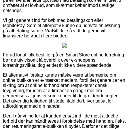
på en svindel netshop. Køb med betalingskort er imidlertid
omfattet af et lovbud, som skærmer køber imod uærlige
netshops.
Vi går generelt ind for køb med betalingskort eller
MobilePay. Som et alternativ kunne du udnytte en løsning
på afbetaling som fx ViaBill, for så vidt du gerne vil
finansiere beløbet i flere bidder.
Forud for at folk bestiller på en Smart Store online forretning
bør de utvivlsomt få overblik over e-shoppens
forretningsvilkår, dog er det tit ikke videre spændende.
Et alternativt forslag kunne måske være at bemærke om
online butikken er e-mærket medlem, fordi det generelt er en
sikring om at online forhandleren respekterer dansk
lovgivning, foruden at e-firmaet en gang i mellem
gennemses af jurister som kender til de gældende regler.
Det giver dig lejlighed til støtte, ifald du bliver udsat for
udfordringer med din handel.
Dertil går vi ind for at kunden er sat ind i de mest aktuelle
forhold der kan håndhæves i forbindelse med handlen, f.eks.
den returneringsret e-butikken tilbyder. Derfor er det tillige