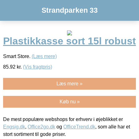
Strandparken 33
Plastikkasse sort 15l robust
Smart Store.
(Læs mere)
85.92
kr.
(Vis fragtpris)
Læs mere »
Køb nu »
De mest populære webshops for erhverv i øjeblikket er
Engsig.dk
,
Office2go.dk
og
OfficeTrend.dk
, som alle har et
stort sortiment til gode priser.