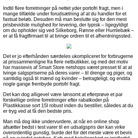
Indtil flere forretninger på nettet yder portofri fragt, men i
mange tilfælde under forudsætning af at du handler for et
fastsat beløb. Desuden må man beslutte sig for den mest
prisbevidste mulighed for levering, der typisk – ligegyldigt
om du opholder sig ved Silkeborg, Rønne eller Humlebæk –
er at få fragtfirmaet til at bringe ordren til et afhentningssted.
Det er jo efterhånden særdeles ukompliceret for forbrugerne
at prissammenligne fra flere netbutikker, og med det motiv
har massevis af Smart Store netshops været presset til at at
tvinge salgspriserne på deres varer – til drenge og piger, og
samtidig også til mænd og kvinder – betragteligt, og endda
nogle gange frembyde portofri fragt.
Det kan dog alligevel være lønsomt at efterprøve et par
forskellige online forretninger efter rabatkoder på
Plastikkasse sort 15l robust inden du bestiller, således at du
er tryg ved at få den bedste pris.
Man må dog ikke undervurdere, at når en online shop
afsætter bedst i test varer til en udsalgspris der kan virke
overordentlig gunstig, burde det for det meste være et bevis