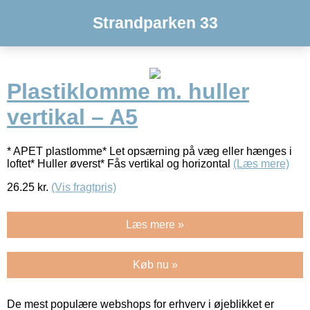
Strandparken 33
Plastiklomme m. huller
vertikal – A5
* APET plastlomme* Let opsærning på væg eller hænges i
loftet* Huller øverst* Fås vertikal og horizontal
(Læs mere)
26.25
kr.
(Vis fragtpris)
Læs mere »
Køb nu »
De mest populære webshops for erhverv i øjeblikket er