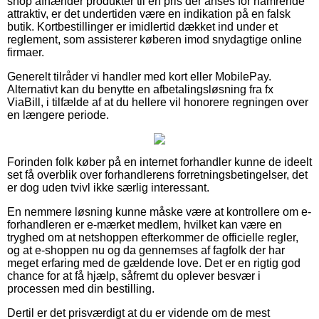
shop afhænder produkter til en pris der anses for hamrende
attraktiv, er det undertiden være en indikation på en falsk
butik. Kortbestillinger er imidlertid dækket ind under et
reglement, som assisterer køberen imod snydagtige online
firmaer.
Generelt tilråder vi handler med kort eller MobilePay.
Alternativt kan du benytte en afbetalingsløsning fra fx
ViaBill, i tilfælde af at du hellere vil honorere regningen over
en længere periode.
Forinden folk køber på en internet forhandler kunne de ideelt
set få overblik over forhandlerens forretningsbetingelser, det
er dog uden tvivl ikke særlig interessant.
En nemmere løsning kunne måske være at kontrollere om e-
forhandleren er e-mærket medlem, hvilket kan være en
tryghed om at netshoppen efterkommer de officielle regler,
og at e-shoppen nu og da gennemses af fagfolk der har
meget erfaring med de gældende love. Det er en rigtig god
chance for at få hjælp, såfremt du oplever besvær i
processen med din bestilling.
Dertil er det prisværdigt at du er vidende om de mest