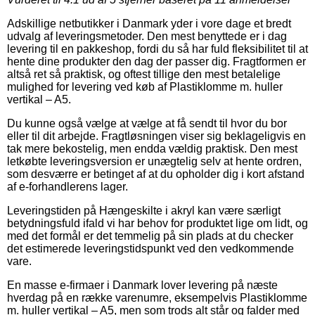
Adskillige netbutikker i Danmark yder i vore dage et bredt
udvalg af leveringsmetoder. Den mest benyttede er i dag
levering til en pakkeshop, fordi du så har fuld fleksibilitet til at
hente dine produkter den dag der passer dig. Fragtformen er
altså ret så praktisk, og oftest tillige den mest betalelige
mulighed for levering ved køb af Plastiklomme m. huller
vertikal – A5.
Du kunne også vælge at vælge at få sendt til hvor du bor
eller til dit arbejde. Fragtløsningen viser sig beklageligvis en
tak mere bekostelig, men endda vældig praktisk. Den mest
letkøbte leveringsversion er unægtelig selv at hente ordren,
som desværre er betinget af at du opholder dig i kort afstand
af e-forhandlerens lager.
Leveringstiden på Hængeskilte i akryl kan være særligt
betydningsfuld ifald vi har behov for produktet lige om lidt, og
med det formål er det temmelig på sin plads at du checker
det estimerede leveringstidspunkt ved den vedkommende
vare.
En masse e-firmaer i Danmark lover levering på næste
hverdag på en række varenumre, eksempelvis Plastiklomme
m. huller vertikal – A5, men som trods alt står og falder med