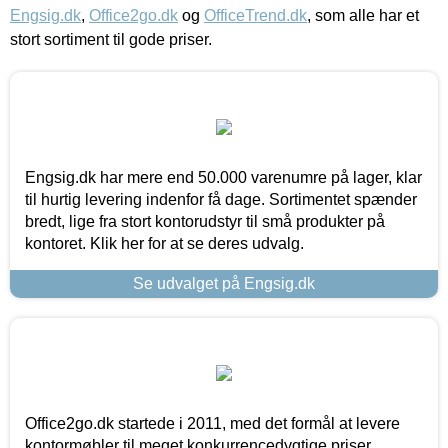
Engsig.dk
,
Office2go.dk
og
OfficeTrend.dk
, som alle har et
stort sortiment til gode priser.
Engsig.dk har mere end 50.000 varenumre på lager, klar
til hurtig levering indenfor få dage. Sortimentet spænder
bredt, lige fra stort kontorudstyr til små produkter på
kontoret. Klik her for at se deres udvalg.
Se udvalget på Engsig.dk
Office2go.dk startede i 2011, med det formål at levere
kontormøbler til meget konkurrencedygtige priser,