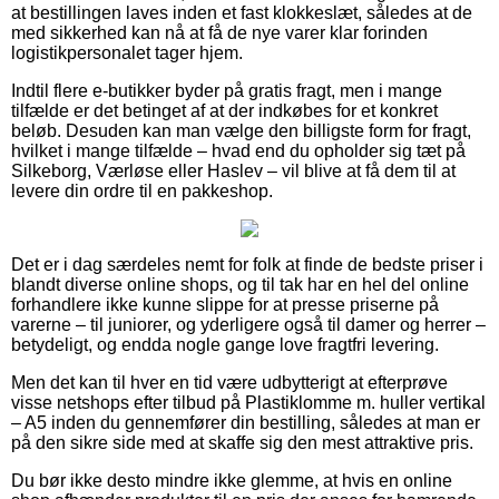
at bestillingen laves inden et fast klokkeslæt, således at de
med sikkerhed kan nå at få de nye varer klar forinden
logistikpersonalet tager hjem.
Indtil flere e-butikker byder på gratis fragt, men i mange
tilfælde er det betinget af at der indkøbes for et konkret
beløb. Desuden kan man vælge den billigste form for fragt,
hvilket i mange tilfælde – hvad end du opholder sig tæt på
Silkeborg, Værløse eller Haslev – vil blive at få dem til at
levere din ordre til en pakkeshop.
Det er i dag særdeles nemt for folk at finde de bedste priser i
blandt diverse online shops, og til tak har en hel del online
forhandlere ikke kunne slippe for at presse priserne på
varerne – til juniorer, og yderligere også til damer og herrer –
betydeligt, og endda nogle gange love fragtfri levering.
Men det kan til hver en tid være udbytterigt at efterprøve
visse netshops efter tilbud på Plastiklomme m. huller vertikal
– A5 inden du gennemfører din bestilling, således at man er
på den sikre side med at skaffe sig den mest attraktive pris.
Du bør ikke desto mindre ikke glemme, at hvis en online