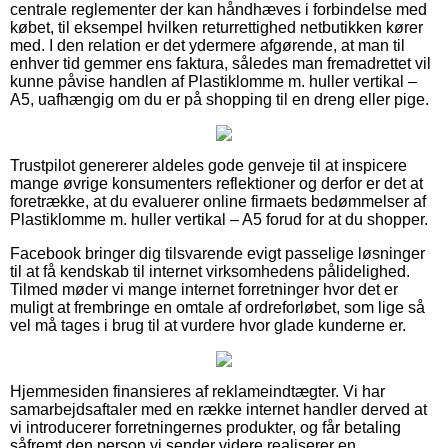
centrale reglementer der kan håndhæves i forbindelse med
købet, til eksempel hvilken returrettighed netbutikken kører
med. I den relation er det ydermere afgørende, at man til
enhver tid gemmer ens faktura, således man fremadrettet vil
kunne påvise handlen af Plastiklomme m. huller vertikal –
A5, uafhængig om du er på shopping til en dreng eller pige.
Trustpilot genererer aldeles gode genveje til at inspicere
mange øvrige konsumenters reflektioner og derfor er det at
foretrække, at du evaluerer online firmaets bedømmelser af
Plastiklomme m. huller vertikal – A5 forud for at du shopper.
Facebook bringer dig tilsvarende evigt passelige løsninger
til at få kendskab til internet virksomhedens pålidelighed.
Tilmed møder vi mange internet forretninger hvor det er
muligt at frembringe en omtale af ordreforløbet, som lige så
vel må tages i brug til at vurdere hvor glade kunderne er.
Hjemmesiden finansieres af reklameindtægter. Vi har
samarbejdsaftaler med en række internet handler derved at
vi introducerer forretningernes produkter, og får betaling
såfremt den person vi sender videre realiserer en