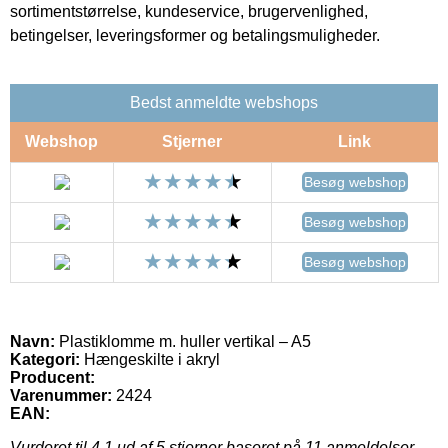
sortimentstørrelse, kundeservice, brugervenlighed,
betingelser, leveringsformer og betalingsmuligheder.
Bedst anmeldte webshops
Webshop
Stjerner
Link
Besøg webshop
Besøg webshop
Besøg webshop
Navn:
Plastiklomme m. huller vertikal – A5
Kategori:
Hængeskilte i akryl
Producent:
Varenummer:
2424
EAN:
Vurderet til
4.1
ud af 5 stjerner baseret på
11
anmeldelser