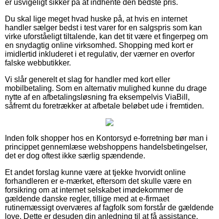
er usvigeligt sikker på at indhente den bedste pris.
Du skal lige meget hvad huske på, at hvis en internet
handler sælger bedst i test varer for en salgspris som kan
virke uforståeligt tiltalende, kan det tit være et fingerpeg om
en snydagtig online virksomhed. Shopping med kort er
imidlertid inkluderet i et regulativ, der værner en overfor
falske webbutikker.
Vi slår generelt et slag for handler med kort eller
mobilbetaling. Som en alternativ mulighed kunne du drage
nytte af en afbetalingsløsning fra eksempelvis ViaBill,
såfremt du foretrækker at afbetale beløbet ude i fremtiden.
Inden folk shopper hos en Kontorsyd e-forretning bør man i
princippet gennemlæse webshoppens handelsbetingelser,
det er dog oftest ikke særlig spændende.
Et andet forslag kunne være at tjekke hvorvidt online
forhandleren er e-mærket, eftersom det skulle være en
forsikring om at internet selskabet imødekommer de
gældende danske regler, tillige med at e-firmaet
rutinemæssigt overværes af fagfolk som forstår de gældende
love. Dette er desuden din anledning til at få assistance,