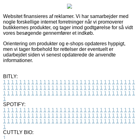
Websitet finansieres af reklamer. Vi har samarbejder med
nogle forskellige internet forretninger når vi promoverer
butikkernes produkter, og tager imod godtgørelse for så vidt
vores besøgende gennemfører et indkøb.
Orientering om produkter og e-shops opdateres hyppigt,
men vi tager forbehold for rettelser der eventuelt er
udarbejdet siden vi senest opdaterede de anvendte
informationer.
BITLY:
1
1
1
1
1
1
1
1
1
1
1
1
1
1
1
1
1
1
1
1
1
1
1
1
1
1
1
1
1
1
1
1
1
1
1
1
1
1
1
1
1
1
1
1
1
1
1
1
1
1
1
1
1
1
1
1
1
1
1
1
1
1
1
1
1
1
1
1
1
1
1
1
1
1
1
1
1
1
1
1
1
1
1
1
1
1
1
1
1
1
1
1
1
1
1
1
1
1
1
1
SPOTIFY:
1
1
1
1
1
1
1
1
1
1
1
1
1
1
1
1
1
1
1
1
1
1
1
1
1
1
1
1
1
1
1
1
1
1
1
1
1
1
1
1
1
1
1
1
1
1
1
1
1
1
1
1
1
1
1
1
1
1
1
1
1
1
1
1
1
1
1
1
1
1
1
1
1
1
1
1
1
1
1
1
1
1
1
1
1
1
1
1
1
1
1
1
1
1
1
1
1
1
1
1
CUTTLY BIO:
1