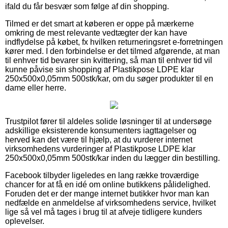
ifald du får besvær som følge af din shopping.
Tilmed er det smart at køberen er oppe på mærkerne
omkring de mest relevante vedtægter der kan have
indflydelse på købet, fx hvilken returneringsret e-forretningen
kører med. I den forbindelse er det tilmed afgørende, at man
til enhver tid bevarer sin kvittering, så man til enhver tid vil
kunne påvise sin shopping af Plastikpose LDPE klar
250x500x0,05mm 500stk/kar, om du søger produkter til en
dame eller herre.
Trustpilot fører til aldeles solide løsninger til at undersøge
adskillige eksisterende konsumenters iagttagelser og
herved kan det være til hjælp, at du vurderer internet
virksomhedens vurderinger af Plastikpose LDPE klar
250x500x0,05mm 500stk/kar inden du lægger din bestilling.
Facebook tilbyder ligeledes en lang række troværdige
chancer for at få en idé om online butikkens pålidelighed.
Foruden det er der mange internet butikker hvor man kan
nedfælde en anmeldelse af virksomhedens service, hvilket
lige så vel må tages i brug til at afveje tidligere kunders
oplevelser.