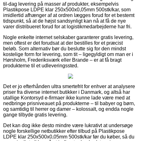
til-dag levering på masser af produkter, eksempelvis
Plastikpose LDPE klar 250x500x0,05mm 500stk/kar, som
imidlertid afhænger af at ordren lægges forud for et bestemt
tidspunkt, så at de højst sandsynligt kan nå at få de nye
varer distribueret forud for at logistikmedarbejderne har fri.
Nogle enkelte internet selskaber garanterer gratis levering,
men oftest er det forudsat at der bestilles for et præcist
beløb. Som alternativ bør du beslutte sig for den mindst
kostelige form for levering, som tit – ligegyldigt om man er i
Hørsholm, Frederiksværk eller Brande – er at få bragt
produkterne til et udleveringssted.
Det er jo efterhånden ultra smertefrit for enhver at analysere
priser fra diverse internet butikker i Danmark, og altså har
utallige Kontorsyd e-firmaer ikke kunne lade være med at
nedbringe prisniveauet på produkterne – til babyer og børn,
og samtidig til herrer og damer – kolossalt, og endda nogle
gange tilbyde gratis levering.
Det kan dog ikke desto mindre være lukrativt at undersøge
nogle forskellige netbutikker efter tilbud på Plastikpose
LDPE klar 250x500x0,05mm 500stk/kar før du køber, så du