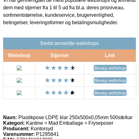
Vi har gennemgået de mest populære webshops og anmeldt
dem med stjerner fra 1 til 5 ud fra bl.a. deres prisniveau,
sortimentstørrelse, kundeservice, brugervenlighed,
betingelser, leveringsformer og betalingsmuligheder.
Bedst anmeldte webshops
Webshop
Stjerner
Link
Besøg webshop
Besøg webshop
Besøg webshop
Navn:
Plastikpose LDPE klar 250x500x0,05mm 500stk/kar
Kategori:
Kantine > Mad Emballage > Fryseposer
Producent:
Kontorsyd
Varenummer:
P1295641