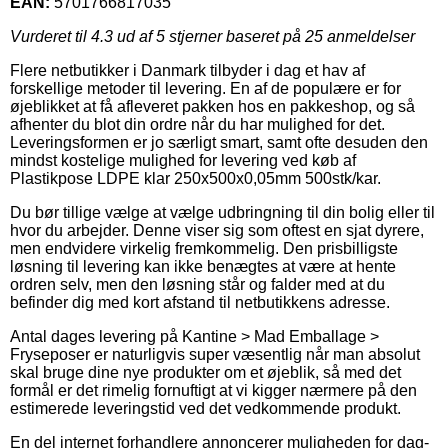
EAN:
5701766817035
Vurderet til
4.3
ud af 5 stjerner baseret på
25
anmeldelser
Flere netbutikker i Danmark tilbyder i dag et hav af
forskellige metoder til levering. En af de populære er for
øjeblikket at få afleveret pakken hos en pakkeshop, og så
afhenter du blot din ordre når du har mulighed for det.
Leveringsformen er jo særligt smart, samt ofte desuden den
mindst kostelige mulighed for levering ved køb af
Plastikpose LDPE klar 250x500x0,05mm 500stk/kar.
Du bør tillige vælge at vælge udbringning til din bolig eller til
hvor du arbejder. Denne viser sig som oftest en sjat dyrere,
men endvidere virkelig fremkommelig. Den prisbilligste
løsning til levering kan ikke benægtes at være at hente
ordren selv, men den løsning står og falder med at du
befinder dig med kort afstand til netbutikkens adresse.
Antal dages levering på Kantine > Mad Emballage >
Fryseposer er naturligvis super væsentlig når man absolut
skal bruge dine nye produkter om et øjeblik, så med det
formål er det rimelig fornuftigt at vi kigger nærmere på den
estimerede leveringstid ved det vedkommende produkt.
En del internet forhandlere annoncerer muligheden for dag-