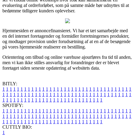
evaluering af ordreforløbet, som på samme måde bør udnyttes til at
bedømme tidligere kunders oplevelser.
Hjemmesiden er annoncefinansieret. Vi har et tæt samarbejde med
en del internet foretagender og formidler forretningernes produkter,
og modtager provision under forudsætning af at en af de besøgende
på vores hjemmeside realiserer en bestilling.
Orientering om tilbud og online varehuse ajourføres fra tid til anden,
men vi kan ikke stilles ansvarlig for forandringer der er blevet
foretaget siden seneste opdatering af websitets data.
BITLY:
1
1
1
1
1
1
1
1
1
1
1
1
1
1
1
1
1
1
1
1
1
1
1
1
1
1
1
1
1
1
1
1
1
1
1
1
1
1
1
1
1
1
1
1
1
1
1
1
1
1
1
1
1
1
1
1
1
1
1
1
1
1
1
1
1
1
1
1
1
1
1
1
1
1
1
1
1
1
1
1
1
1
1
1
1
1
1
1
1
1
1
1
1
1
1
1
1
1
1
1
SPOTIFY:
1
1
1
1
1
1
1
1
1
1
1
1
1
1
1
1
1
1
1
1
1
1
1
1
1
1
1
1
1
1
1
1
1
1
1
1
1
1
1
1
1
1
1
1
1
1
1
1
1
1
1
1
1
1
1
1
1
1
1
1
1
1
1
1
1
1
1
1
1
1
1
1
1
1
1
1
1
1
1
1
1
1
1
1
1
1
1
1
1
1
1
1
1
1
1
1
1
1
1
1
CUTTLY BIO:
1