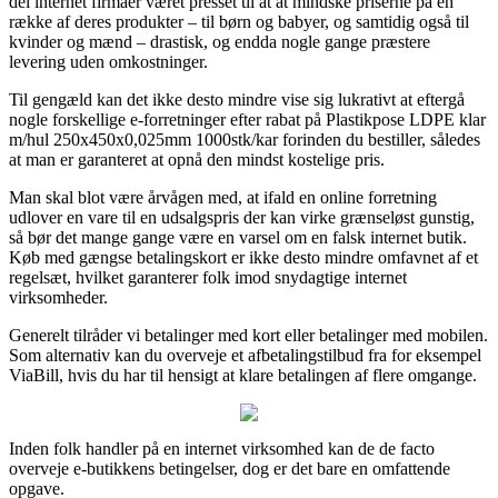
del internet firmaer været presset til at at mindske priserne på en
række af deres produkter – til børn og babyer, og samtidig også til
kvinder og mænd – drastisk, og endda nogle gange præstere
levering uden omkostninger.
Til gengæld kan det ikke desto mindre vise sig lukrativt at eftergå
nogle forskellige e-forretninger efter rabat på Plastikpose LDPE klar
m/hul 250x450x0,025mm 1000stk/kar forinden du bestiller, således
at man er garanteret at opnå den mindst kostelige pris.
Man skal blot være årvågen med, at ifald en online forretning
udlover en vare til en udsalgspris der kan virke grænseløst gunstig,
så bør det mange gange være en varsel om en falsk internet butik.
Køb med gængse betalingskort er ikke desto mindre omfavnet af et
regelsæt, hvilket garanterer folk imod snydagtige internet
virksomheder.
Generelt tilråder vi betalinger med kort eller betalinger med mobilen.
Som alternativ kan du overveje et afbetalingstilbud fra for eksempel
ViaBill, hvis du har til hensigt at klare betalingen af flere omgange.
Inden folk handler på en internet virksomhed kan de de facto
overveje e-butikkens betingelser, dog er det bare en omfattende
opgave.