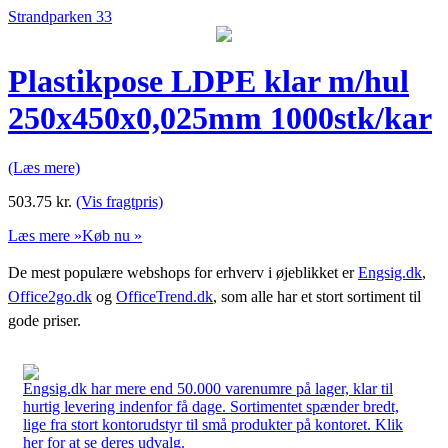
Strandparken 33
Plastikpose LDPE klar m/hul
250x450x0,025mm 1000stk/kar
(Læs mere)
503.75
kr.
(Vis fragtpris)
Læs mere »
Køb nu »
De mest populære webshops for erhverv i øjeblikket er
Engsig.dk
,
Office2go.dk
og
OfficeTrend.dk
, som alle har et stort sortiment til
gode priser.
Engsig.dk har mere end 50.000 varenumre på lager, klar til
hurtig levering indenfor få dage. Sortimentet spænder bredt,
lige fra stort kontorudstyr til små produkter på kontoret. Klik
her for at se deres udvalg.