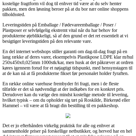
kostelige fragtform vil dog til enhver tid være at du selv henter
pakken, men den løsning beroer på at du bor nær online shoppens
tilholdssted.
Leveringstiden på Emballage / Fødevareemballage / Poser /
Plastposer er selvfølgelig ekstremt vital når du har behov for
produkterne øjeblikkeligt, så af den grund er det ret essentielt at vi
besigtiger leveringstiden på den relevante vare.
En del internet webshops stiller garanti om dag-til-dag fragt på en
lang række af deres varer, eksempelvis Plastikpose LDPE klar m/hul
250x450x0,025mm 1000stk/kar, men husk at det påkræver at ordren
køres igennem forud for et nøjagtigt tidspunkt, med hensynstagen til
at de kan nå at få produkterne fikset før personalet holder fyraften.
En række online varehuse frembyder fri fragt, men i de fleste
tilfælde er det så nødvendigt at der indkøbes for en konkret pris.
Derudover kan du vælge den mindst kostelige metode til levering,
hvilket typisk – om du opholder sig tæt på Roskilde, Birkerød eller
Hammel – vil være at få bragt din bestilling til en pakkeshop.
Det er jo efterhånden virkelig praktisk for alle og enhver at
sammenholde priser på forskellige netbutikker, og herved har en hel