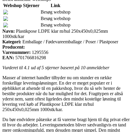
Webshop
Stjerner
Link
Besøg webshop
Besøg webshop
Besøg webshop
Navn:
Plastikpose LDPE klar m/hul 250x450x0,025mm
1000stk/kar
Kategori:
Emballage / Fødevareemballage / Poser / Plastposer
Producent:
Varenummer:
1295556
EAN:
5701766816298
Vurderet til
4.1
ud af 5 stjerner baseret på
10
anmeldelser
Masser af internet handler tilbyder nu om stunder en række
forskellige leveringsløsninger. En der er meget populær er i
øjeblikket at afsende til en pakkeshop, hvor du så selv henter de
bestilte produkter når du har mulighed for det. Fragttypen er altså
yderst nem, samt oftest ligeledes den mindst kostelige løsning til
levering ved køb af Plastikpose LDPE klar m/hul
250x450x0,025mm 1000stk/kar.
Du bør endvidere påtænke at få varerne bragt hjem til dig privat eller
til hvor du arbejder. Leveringsmetoden bliver sædvanligvis en tand
mere omkostningsfuld, men desuden meget simpel. Den mindst