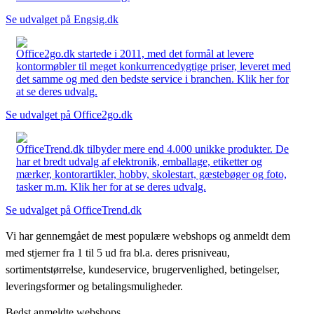
Se udvalget på Engsig.dk
Office2go.dk startede i 2011, med det formål at levere
kontormøbler til meget konkurrencedygtige priser, leveret med
det samme og med den bedste service i branchen. Klik her for
at se deres udvalg.
Se udvalget på Office2go.dk
OfficeTrend.dk tilbyder mere end 4.000 unikke produkter. De
har et bredt udvalg af elektronik, emballage, etiketter og
mærker, kontorartikler, hobby, skolestart, gæstebøger og foto,
tasker m.m. Klik her for at se deres udvalg.
Se udvalget på OfficeTrend.dk
Vi har gennemgået de mest populære webshops og anmeldt dem
med stjerner fra 1 til 5 ud fra bl.a. deres prisniveau,
sortimentstørrelse, kundeservice, brugervenlighed, betingelser,
leveringsformer og betalingsmuligheder.
Bedst anmeldte webshops