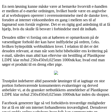
En nem løsning kunne måske være at bemærke hvorvidt e-handlen
er medlem af e-mærke ordningen, hvilket burde være en angivelse
af at webshoppen opererer i overensstemmelse med de danske love,
foruden at internet virksomheden en gang i mellem ses til af
fagmænd som forstår reglerne. Det er en rigtig god anledning til at få
hjælp, hvis du skulle få besvær i forbindelse med dit indkøb.
Desuden stiller vi forslag om at køberen er opmærksom på de
væsentligste forhold der kan have indflydelse på ordren, f.eks.
hvilken byttepolitik webbutikken lover. I relation til det er det
desuden relevant, at man når som helst bibeholder ens kvittering på
e-mail, således man altid kan eftervise sin bestilling af Plastikpose
LDPE klar m/hul 250x450x0,025mm 1000stk/kar, hvad end man
søger et produkt til en dreng eller pige.
Trustpilot indebærer altid passende løsninger til at iagttage en stor
portion forhenværende konsumenters evalueringer og derved
anbefaler vi, at du gransker netbutikkens anmeldelser af Plastikpose
LDPE klar m/hul 250x450x0,025mm 1000stk/kar inden du shopper.
Facebook genererer lige så vel forholdsvis troværdige muligheder
for at få en idé om internet forhandlerens troværdighed. Derudover
ser vi endda online webshops hvor folk kan sammensætte en