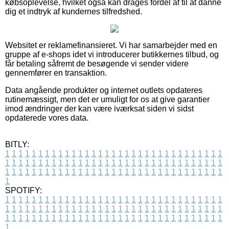
købsoplevelse, hvilket også kan drages fordel af til at danne
dig et indtryk af kundernes tilfredshed.
Websitet er reklamefinansieret. Vi har samarbejder med en
gruppe af e-shops idet vi introducerer butikkernes tilbud, og
får betaling såfremt de besøgende vi sender videre
gennemfører en transaktion.
Data angående produkter og internet outlets opdateres
rutinemæssigt, men det er umuligt for os at give garantier
imod ændringer der kan være iværksat siden vi sidst
opdaterede vores data.
BITLY:
1
1
1
1
1
1
1
1
1
1
1
1
1
1
1
1
1
1
1
1
1
1
1
1
1
1
1
1
1
1
1
1
1
1
1
1
1
1
1
1
1
1
1
1
1
1
1
1
1
1
1
1
1
1
1
1
1
1
1
1
1
1
1
1
1
1
1
1
1
1
1
1
1
1
1
1
1
1
1
1
1
1
1
1
1
1
1
1
1
1
1
1
1
1
1
1
1
1
1
1
SPOTIFY:
1
1
1
1
1
1
1
1
1
1
1
1
1
1
1
1
1
1
1
1
1
1
1
1
1
1
1
1
1
1
1
1
1
1
1
1
1
1
1
1
1
1
1
1
1
1
1
1
1
1
1
1
1
1
1
1
1
1
1
1
1
1
1
1
1
1
1
1
1
1
1
1
1
1
1
1
1
1
1
1
1
1
1
1
1
1
1
1
1
1
1
1
1
1
1
1
1
1
1
1