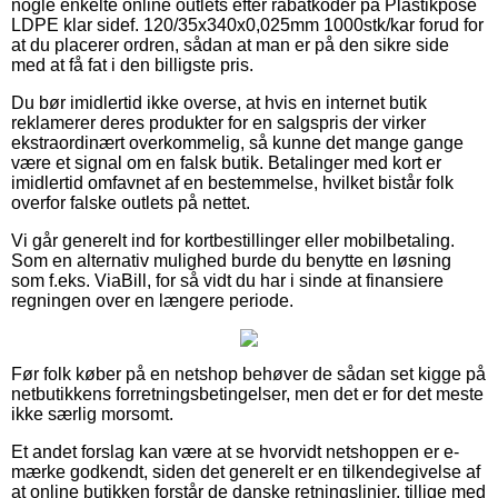
nogle enkelte online outlets efter rabatkoder på Plastikpose
LDPE klar sidef. 120/35x340x0,025mm 1000stk/kar forud for
at du placerer ordren, sådan at man er på den sikre side
med at få fat i den billigste pris.
Du bør imidlertid ikke overse, at hvis en internet butik
reklamerer deres produkter for en salgspris der virker
ekstraordinært overkommelig, så kunne det mange gange
være et signal om en falsk butik. Betalinger med kort er
imidlertid omfavnet af en bestemmelse, hvilket bistår folk
overfor falske outlets på nettet.
Vi går generelt ind for kortbestillinger eller mobilbetaling.
Som en alternativ mulighed burde du benytte en løsning
som f.eks. ViaBill, for så vidt du har i sinde at finansiere
regningen over en længere periode.
Før folk køber på en netshop behøver de sådan set kigge på
netbutikkens forretningsbetingelser, men det er for det meste
ikke særlig morsomt.
Et andet forslag kan være at se hvorvidt netshoppen er e-
mærke godkendt, siden det generelt er en tilkendegivelse af
at online butikken forstår de danske retningslinjer, tillige med