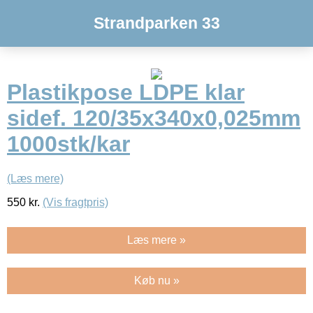
Strandparken 33
Plastikpose LDPE klar
sidef. 120/35x340x0,025mm
1000stk/kar
(Læs mere)
550
kr.
(Vis fragtpris)
Læs mere »
Køb nu »