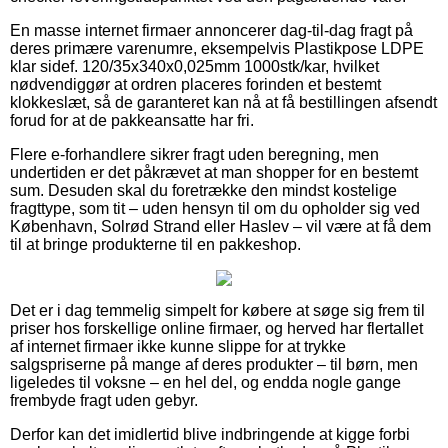
En masse internet firmaer annoncerer dag-til-dag fragt på
deres primære varenumre, eksempelvis Plastikpose LDPE
klar sidef. 120/35x340x0,025mm 1000stk/kar, hvilket
nødvendiggør at ordren placeres forinden et bestemt
klokkeslæt, så de garanteret kan nå at få bestillingen afsendt
forud for at de pakkeansatte har fri.
Flere e-forhandlere sikrer fragt uden beregning, men
undertiden er det påkrævet at man shopper for en bestemt
sum. Desuden skal du foretrække den mindst kostelige
fragttype, som tit – uden hensyn til om du opholder sig ved
København, Solrød Strand eller Haslev – vil være at få dem
til at bringe produkterne til en pakkeshop.
Det er i dag temmelig simpelt for købere at søge sig frem til
priser hos forskellige online firmaer, og herved har flertallet
af internet firmaer ikke kunne slippe for at trykke
salgspriserne på mange af deres produkter – til børn, men
ligeledes til voksne – en hel del, og endda nogle gange
frembyde fragt uden gebyr.
Derfor kan det imidlertid blive indbringende at kigge forbi