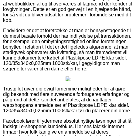
at webbutikken af og til overværes af fagmænd der kender til
lovgivningen. Dette er en god genvej til en hjælpende hånd,
for så vidt du bliver udsat for problemer i forbindelse med dit
køb.
Endvidere er det at foretrække at man er hensynstagende til
de mest basale forhold der har indflydelse på transaktionen,
for eksempel den ombytningsrettighed online forretningen
benytter. I relation til det er det ligeledes afgørende, at man
stadigvæk opbevarer sin kvittering, så man fremadrettet vil
kunne dokumentere købet af Plastikpose LDPE klar sidef.
120/35x340x0,025mm 1000stk/kar, ligegyldigt om man
søger efter varer til en dame eller herre.
Trustpilot giver dig evigt fornemme muligheder for at gøre
dig bekendt med flere nuværende forbrugeres erfaringer og
på grund af dette kan det anbefales, at du iagttager
webshoppens anmeldelser af Plastikpose LDPE klar sidef.
120/35x340x0,025mm 1000stk/kar før du placerer din ordre.
Facebook fører til ydermere absolut nyttige løsninger til at få
indsigt i e-shoppens kundefokus. Her ses faktisk internet
firmaer hvor folk kan give en anmeldelse af deres