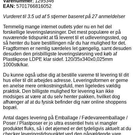
Varenummer:
1295346
EAN:
5701766816052
Vurderet til
3.5
ud af 5 stjerner baseret på
27
anmeldelser
Temmelig mange internet outlets yder nu en hel del
forskellige leveringsløsninger. Det mest populære er på
nuværende tidspunkt at få leveret til et udleveringssted, og
så henter du bare bestillingen når du har mulighed for det.
Fragtformen er nemlig særdeles let gængelig, samt desuden
desuden den prisbilligste leveringsløsning ved køb af
Plastikpose LDPE klar sidef. 120/35x340x0,025mm
1000stk/kar.
Du kunne også udse dig at bestille varerne til levering til dit
hus eller til dit arbejdes adresse. Leveringsformen er gerne
en anelse mere omkostningsfuld, men ligeledes vældig
praktisk. Den billigste mulighed for levering kan ikke
modsiges at være at du selv henter pakken, hvilket dog
afhænger af at du fysisk befinder dig nær online shoppens
bopæl.
Antal dages levering på Emballage / Fødevareemballage /
Poser / Plastposer er jo ultra essentiel hvis vi mangler
produktet fluks, så i det øjemed er det tydeligvis aktuelt at du
checker leveringstidspunktet ved den pågældende vare.