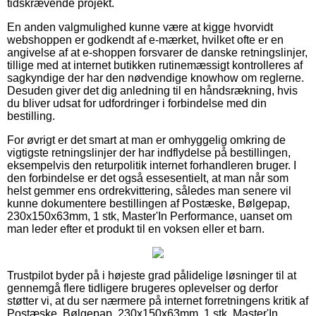
tidskrævende projekt.
En anden valgmulighed kunne være at kigge hvorvidt
webshoppen er godkendt af e-mærket, hvilket ofte er en
angivelse af at e-shoppen forsvarer de danske retningslinjer,
tillige med at internet butikken rutinemæssigt kontrolleres af
sagkyndige der har den nødvendige knowhow om reglerne.
Desuden giver det dig anledning til en håndsrækning, hvis
du bliver udsat for udfordringer i forbindelse med din
bestilling.
For øvrigt er det smart at man er omhyggelig omkring de
vigtigste retningslinjer der har indflydelse på bestillingen,
eksempelvis den returpolitik internet forhandleren bruger. I
den forbindelse er det også essesentielt, at man når som
helst gemmer ens ordrekvittering, således man senere vil
kunne dokumentere bestillingen af Postæske, Bølgepap,
230x150x63mm, 1 stk, Master'In Performance, uanset om
man leder efter et produkt til en voksen eller et barn.
Trustpilot byder på i højeste grad pålidelige løsninger til at
gennemgå flere tidligere brugeres oplevelser og derfor
støtter vi, at du ser nærmere på internet forretningens kritik af
Postæske, Bølgepap, 230x150x63mm, 1 stk, Master'In