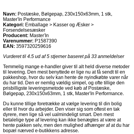
Navn:
Postæske, Bølgepap, 230x150x63mm, 1 stk,
Master'In Performance
Kategori:
Emballage > Kasser og Æsker >
Forsendelsesæsker
Producent:
Master'In
Varenummer:
P1587390
EAN:
3597320259616
Vurderet til
4.5
ud af 5 stjerner baseret på
33
anmeldelser
Temmelig mange e-handler giver til alt held diverse metoder
til levering. Den mest benyttede er lige nu at få sendt til en
pakkeshop, hvor du selv kan hente de nyindkøbte varer når
du har tid. Den er nemlig vældig simpel, og ofte tillige den
prisbilligste leveringsmetode ved køb af Postæske,
Bølgepap, 230x150x63mm, 1 stk, Master'In Performance.
Du kunne tillige foretrække at vælge levering til din bolig
eller til hvor du arbejder. Den viser sig som oftest en tak
dyrere, men lige så vel ualmindeligt smart. Den mest
betalelige type af levering kan ikke benægtes at være at
hente pakken selv, men den mulighed afhænger af at du har
bopæl nærved e-butikkens adresse.