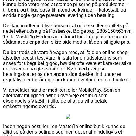
kunne lade være med at stampe priserne på produkterne –
til børn, og tillige også til mænd og kvinder – kolossalt, og
endda nogle gange præstere levering uden betaling.
Det kan imidlertid blive lønsomt at udforske flere outlets på
nettet efter udsalg på Postæske, Bølgepap, 230x150x63mm,
1 stk, Master'In Performance forud for at du placerer ordren,
sådan at du er på den sikre side med at få den billigste pris.
Du bør trods alt være årvågen med, at ifald en online shop
afsætter bedst i test varer til salg for en udsalgspris som
anses for ubegribelig god, bør det ofte være et karakteristika
der viser en uægte e-handler. Køb med gængse
betalingskort er på den anden side dækket ind under et
regulativ, der bistår dig som kunde overfor uægte e-butikker.
Vi anbefaler handler med kort eller MobilePay. Som en
alternativ mulighed bør du overveje et tilbud som
eksempelvis ViaBill, i tilfælde af at du vil afbetale
omkostningerne over tid.
Inden nogen bestiller i en Master'In online butik kunne de
altid se på dens betingelser, men det er almindeligvis et