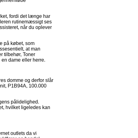
e gennemløbe
et, fordi det længe har
dleren rutinemæssigt ses
assisteret, når du oplever
se på købet, som
 essesentielt, at man
r tilbehør, Toner
 en dame eller herre.
eres domme og derfor slår
n Unit, P1B94A, 100.000
ngens pålidelighed.
, hvilket ligeledes kan
rnet outlets da vi