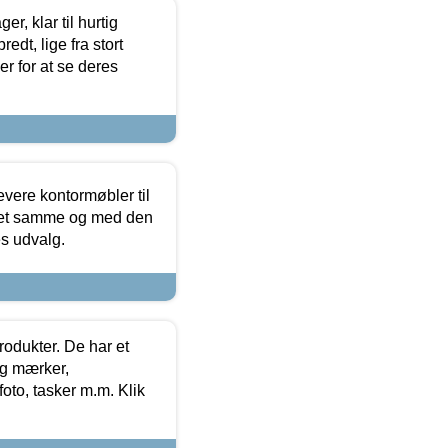
, klar til hurtig
edt, lige fra stort
er for at se deres
evere kontormøbler til
 det samme og med den
es udvalg.
rodukter. De har et
og mærker,
foto, tasker m.m. Klik