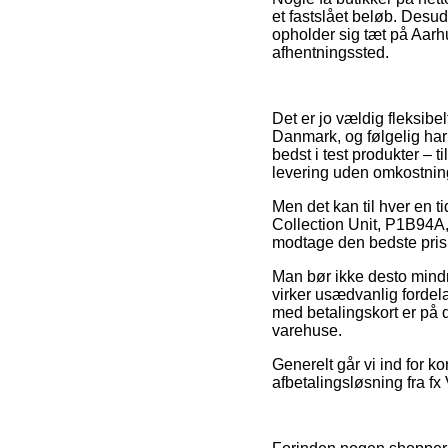
et fastslået beløb. Desu
opholder sig tæt på Aarhus,
afhentningssted.
Det er jo vældig fleksibe
Danmark, og følgelig har
bedst i test produkter –
levering uden omkostnin
Men det kan til hver en ti
Collection Unit, P1B94A,
modtage den bedste pris
Man bør ikke desto mindre
virker usædvanlig fordela
med betalingskort er på d
varehuse.
Generelt går vi ind for 
afbetalingsløsning fra fx 