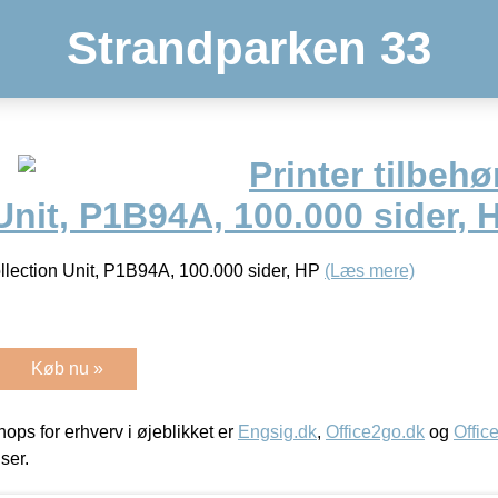
Strandparken 33
Printer tilbehø
Unit, P1B94A, 100.000 sider, 
Collection Unit, P1B94A, 100.000 sider, HP
(Læs mere)
Køb nu »
ps for erhverv i øjeblikket er
Engsig.dk
,
Office2go.dk
og
Offic
iser.