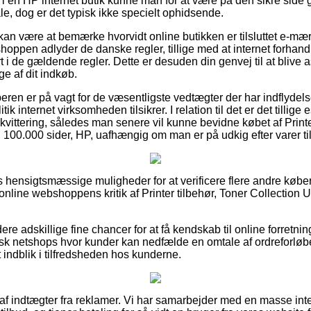
i en HP internet butik kunne man for at være på den sikre sid
e, dog er det typisk ikke specielt ophidsende.
n være at bemærke hvorvidt online butikken er tilsluttet e-mærk
shoppen adlyder de danske regler, tillige med at internet forhan
ørt i de gældende regler. Dette er desuden din genvej til at blive 
ge af dit indkøb.
beren er på vagt for de væsentligste vedtægter der har indflydel
k internet virksomheden tilsikrer. I relation til det er det tillige
kvittering, således man senere vil kunne bevidne købet af Printe
 100.000 sider, HP, uafhængig om man er på udkig efter varer til
pas hensigtsmæssige muligheder for at verificere flere andre køb
ker online webshoppens kritik af Printer tilbehør, Toner Collectio
re adskillige fine chancer for at få kendskab til online forretni
sk netshops hvor kunder kan nedfælde en omtale af ordreforløbet
 et indblik i tilfredsheden hos kunderne.
 af indtægter fra reklamer. Vi har samarbejder med en masse inte