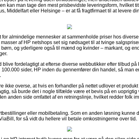
den kan man tage den mest prisbevidste leveringsform, hvilket t
 Middelfart eller Helsinge – er at få fragtfirmaet til at levere dine
lt for almindelige mennesker at sammenholde priser hos diverse i
 masser af HP netshops set sig nødsaget til at tvinge salgsprise
 til børn, og yderligere også til mænd og kvinder – markant, og 
ger.
d blive fordelagtigt at efterse diverse webbutikker efter tilbud på 
 100.000 sider, HP inden du gennemfører din handel, så man er
.
 ikke overse, at hvis en forhandler på nettet udlover et produkt ti
gtig, så burde det i nogle tilfælde være et bevis på en uoprigtig 
en anden side omfattet af en retningslinje, hvilket redder folk i
kortbestillinger eller mobilbetaling. Som en anden løsning kunne
ViaBill, for så vidt du hellere vil betale omkostningerne over tid.