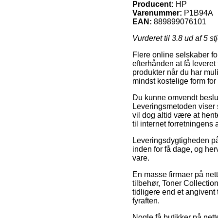
Producent:
HP
Varenummer:
P1B94A
EAN:
889899076101
Vurderet til
3.8
ud af 5 st
Flere online selskaber fo
efterhånden at få leveret 
produkter når du har muli
mindst kostelige form for
Du kunne omvendt beslutte 
Leveringsmetoden viser s
vil dog altid være at hen
til internet forretningens
Leveringsdygtigheden på 
inden for få dage, og her
vare.
En masse firmaer på net
tilbehør, Toner Collecti
tidligere end et angivent
fyraften.
Nogle få butikker på nett