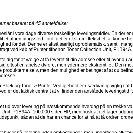
jerner baseret på
45
anmeldelser
reslår i vore dage diverse forskellige leveringsmidler. En der er
til et afhentningssted, fordi det er ekstremt fleksibelt at kunne 
ghed for det. Denne er altså særligt uproblematisk, samt i mang
 fragt ved køb af Printer tilbehør, Toner Collection Unit, P1B94A
dig for at vælge at få leveret til din adresse eller til hvor du ar
ig oftest en anelse dyrere, men ydermere ekstremt let. Den mes
te produkterne selv, men den mulighed er betinget af at du befin
 adresse.
Blæk og Toner > Printer Vedligehold er usædvanlig vigtig ifald
ved er det faktisk centralt at vi finder den anslåede leveringst
tet udlover levering på næstkommende hverdag på en række var
on Unit, P1B94A, 100.000 sider, HP, men husk at det tager udgang
 tidspunkt, sådan at de har en chance for at nå at få ordren ordn
et byder på levering uden omkostninger, men undertiden afkræver 