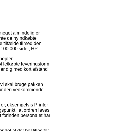
 meget almindelig er
hente de nyindkøbte
e tilfælde tilmed den
, 100.000 sider, HP.
bejder.
t letkøbte leveringsform
der dig med kort afstand
 vi skal bruge pakken
id for den vedkommende
er, eksempelvis Printer
spunkt i at ordren laves
et forinden personalet har
det at der bestilles for