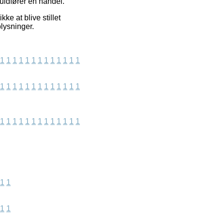
fuldfører en handel.
e at blive stillet
plysninger.
1
1
1
1
1
1
1
1
1
1
1
1
1
1
1
1
1
1
1
1
1
1
1
1
1
1
1
1
1
1
1
1
1
1
1
1
1
1
1
1
1
1
1