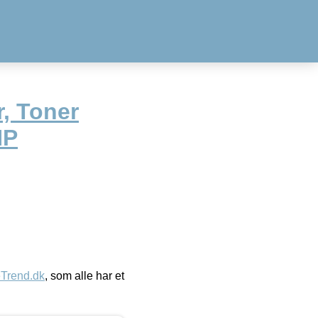
r, Toner
HP
eTrend.dk
, som alle har et