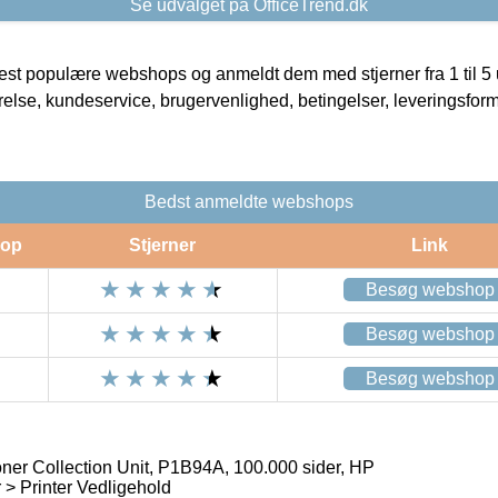
Se udvalget på OfficeTrend.dk
t populære webshops og anmeldt dem med stjerner fra 1 til 5 ud
rrelse, kundeservice, brugervenlighed, betingelser, leveringsfor
Bedst anmeldte webshops
op
Stjerner
Link
Besøg webshop
Besøg webshop
Besøg webshop
Toner Collection Unit, P1B94A, 100.000 sider, HP
> Printer Vedligehold