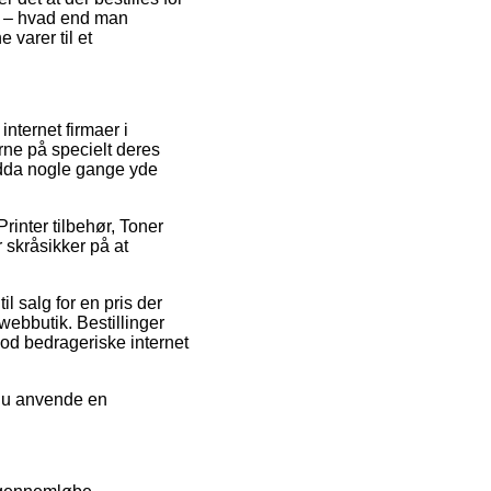
it – hvad end man
 varer til et
nternet firmaer i
rne på specielt deres
endda nogle gange yde
Printer tilbehør, Toner
 skråsikker på at
l salg for en pris der
webbutik. Bestillinger
mod bedrageriske internet
 du anvende en