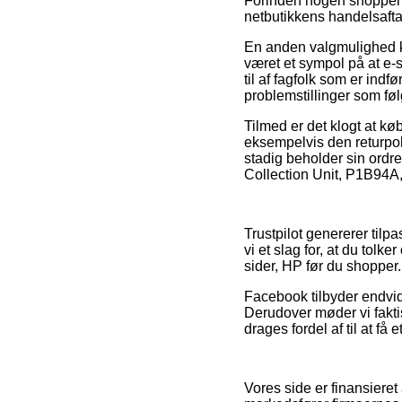
Forinden nogen shopper 
netbutikkens handelsaftal
En anden valgmulighed ka
været et sympol på at e-
til af fagfolk som er indf
problemstillinger som føl
Tilmed er det klogt at kø
eksempelvis den returpoliti
stadig beholder sin ordre
Collection Unit, P1B94A,
Trustpilot genererer til
vi et slag for, at du tol
sider, HP før du shopper.
Facebook tilbyder endvide
Derudover møder vi fakti
drages fordel af til at få
Vores side er finansieret