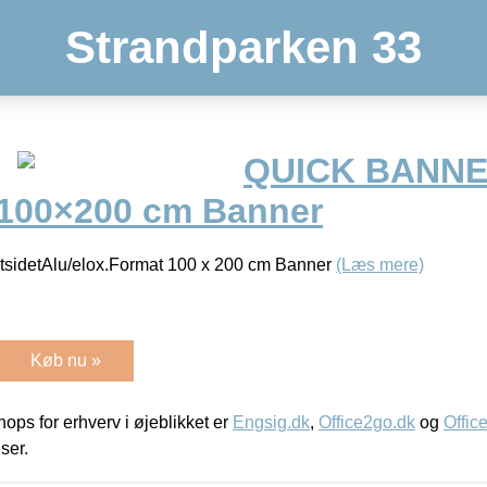
Strandparken 33
QUICK BANNE
– 100×200 cm Banner
detAlu/elox.Format 100 x 200 cm Banner
(Læs mere)
Køb nu »
ps for erhverv i øjeblikket er
Engsig.dk
,
Office2go.dk
og
Offic
iser.