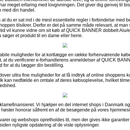
har meget erfaring med lovgivningen. Det giver dig genvej til bi
n med din handel.
at du er sat ind i de mest essentielle regler i forbindelse med b
 shoppen tilsikrer. Derfor er det på samme måde relevant, at man 
r tid vil kunne vidne om sit køb af QUICK BANNER dobbelt Alu/
 søger et produkt til en dame eller herre.
 habile muligheder for at kortlægge en række forhenværende køb
igt, at du verificerer e-forhandlerens anmeldelser af QUICK BAN
for at du lægger din bestilling.
er ultra fine muligheder for at få indtryk af online shoppens ku
k kan nedfælde en omtale af deres købsoplevelse, hvilket tilmed 
redshed.
amefinansieret. Vi hjælper en del internet shops i Danmark og
og høster honorar såfremt en af de besøgende på vores hjemmeside
arer og webshops opretholdes tit, men der gives ikke garantier
iden nyligste opdatering af de viste oplysninger.