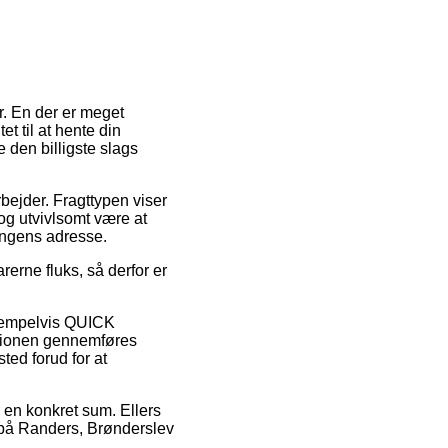
. En der er meget
et til at hente din
e den billigste slags
arbejder. Fragttypen viser
og utvivlsomt være at
ingens adresse.
erne fluks, så derfor er
sempelvis QUICK
ktionen gennemføres
sted forud for at
 en konkret sum. Ellers
 på Randers, Brønderslev