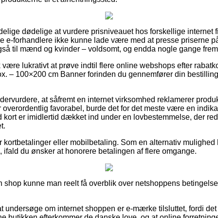
ndelige dødelige at vurdere prisniveauet hos forskellige internet
ke e-forhandlere ikke kunne lade være med at presse priserne på
også til mænd og kvinder – voldsomt, og endda nogle gange frem
 være lukrativt at prøve indtil flere online webshops efter raba
. – 100×200 cm Banner forinden du gennemfører din bestilling,
.
ervurdere, at såfremt en internet virksomhed reklamerer produkte
 overordentlig favorabel, burde det for det meste være en indika
d kort er imidlertid dækket ind under en lovbestemmelse, der r
t.
for kortbetalinger eller mobilbetaling. Som en alternativ mulighe
, ifald du ønsker at honorere betalingen af flere omgange.
n shop kunne man reelt få overblik over netshoppens betingelser,
 undersøge om internet shoppen er e-mærke tilsluttet, fordi de
ine butikken efterkommer de danske love, og at online forretningen