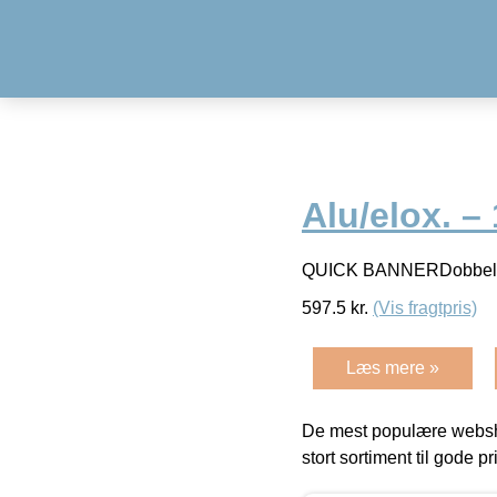
Alu/elox. 
QUICK BANNERDobbeltsi
597.5
kr.
(Vis fragtpris)
Læs mere »
De mest populære websho
stort sortiment til gode pr