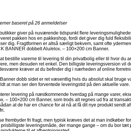
jerner baseret på
26
anmeldelser
tikker giver på nuværende tidspunkt flere leveringsmuligheder
everet pakken hos en pakkeshop, fordi det giver dig fuld fleksibilit
asser dig. Fragtformen er altså særligt bekvem, samt ofte ydermer
ICK BANNER dobbelt Alu/elox. – 100×200 cm Banner.
t bestille varerne til levering til din privatbolig eller til hvor du 
ere, men desuden ret enkel. Den billigste leveringsversion vil d
desværre kræver at du befinder dig i nærheden af online forretn
anner dobb sidet er ret væsentlig hvis du absolut skal bruge var
ldt at man ser den forventede leveringstid på den aktuelle vare.
anterer levering på næstkommende hverdag på mange varer, ek
. – 100×200 cm Banner, som trods alt regnes ud fra at transa
 sådan at de har en chance for at nå at få dit nye produkt sendt af
ri.
e frembyder fri fragt, men typisk kræves det at man indkøber for
prisbilligste leveringsmåde, der mange gange – om du bor tæt
t produkterne til et afhentningssted.