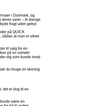
 firmaer i Danmark, og
 deres varer – til drenge
byde fragt uden gebyr.
tkoder på QUICK
 sådan at man er sikret
r til salg for en
tion på en svindel
edder dig som kunde imod
d bør du bruge en løsning
 det er dog tit en
t burde være en
 fra tid til anden