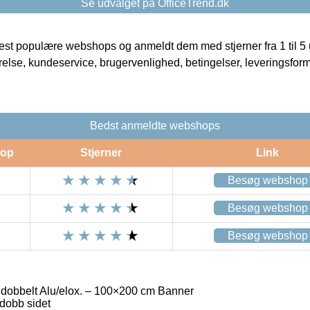
Se udvalget på OfficeTrend.dk
t populære webshops og anmeldt dem med stjerner fra 1 til 5 ud
rrelse, kundeservice, brugervenlighed, betingelser, leveringsfor
Bedst anmeldte webshops
op
Stjerner
Link
Besøg webshop
Besøg webshop
Besøg webshop
bbelt Alu/elox. – 100×200 cm Banner
dobb sidet