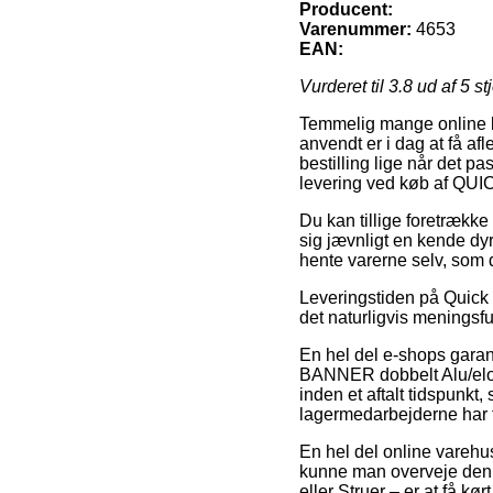
Producent:
Varenummer:
4653
EAN:
Vurderet til
3.8
ud af 5 st
Temmelig mange online bu
anvendt er i dag at få afl
bestilling lige når det p
levering ved køb af QU
Du kan tillige foretrække a
sig jævnligt en kende dyr
hente varerne selv, som 
Leveringstiden på Quick B
det naturligvis meningsfu
En hel del e-shops gar
BANNER dobbelt Alu/elox
inden et aftalt tidspunkt,
lagermedarbejderne har f
En hel del online varehus
kunne man overveje den 
eller Struer – er at få kør