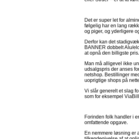
Det er super let for almi
følgelig har en lang ræk
og piger, og yderligere 
Derfor kan det stadigvæk
BANNER dobbelt Alu/elox
at opnå den billigste pris
Man må alligevel ikke und
udsalgspris der anses for
netshop. Bestillinger me
uoprigtige shops på nette
Vi slår generelt et slag 
som for eksempel ViaBill
Forinden folk handler i e
omfattende opgave.
En nemmere løsning er at
tilkendegivelse af at onl