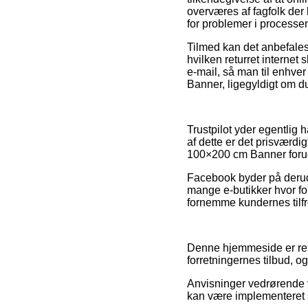
overværes af fagfolk der 
for problemer i processe
Tilmed kan det anbefales 
hvilken returret internet
e-mail, så man til enhve
Banner, ligegyldigt om du
Trustpilot yder egentlig
af dette er det prisværd
100×200 cm Banner forud 
Facebook byder på derudov
mange e-butikker hvor fol
fornemme kundernes tilf
Denne hjemmeside er rekl
forretningernes tilbud, 
Anvisninger vedrørende v
kan være implementeret s