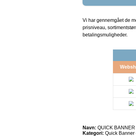
Vi har gennemgået de mes
prisniveau, sortimentstø
betalingsmuligheder.
Websh
Navn:
QUICK BANNER do
Kategori:
Quick Banner 