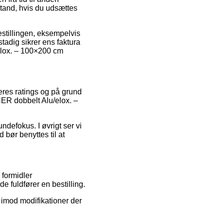
stand, hvis du udsættes
estillingen, eksempelvis
stadig sikrer ens faktura
elox. – 100×200 cm
eres ratings og på grund
NER dobbelt Alu/elox. –
ndefokus. I øvrigt ser vi
bør benyttes til at
 formidler
 fuldfører en bestilling.
 imod modifikationer der