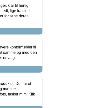
, klar til hurtig
edt, lige fra stort
er for at se deres
evere kontormøbler til
 det samme og med den
es udvalg.
rodukter. De har et
og mærker,
foto, tasker m.m. Klik