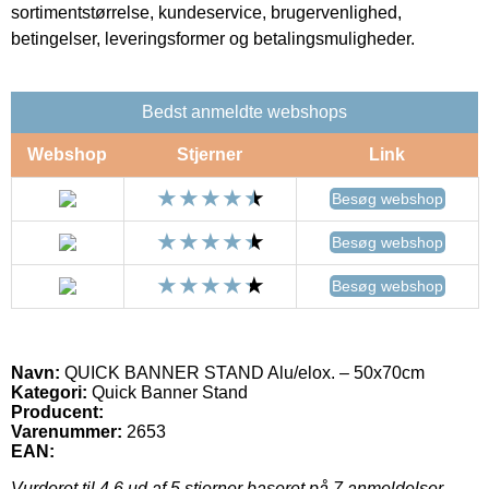
sortimentstørrelse, kundeservice, brugervenlighed,
betingelser, leveringsformer og betalingsmuligheder.
Bedst anmeldte webshops
Webshop
Stjerner
Link
Besøg webshop
Besøg webshop
Besøg webshop
Navn:
QUICK BANNER STAND Alu/elox. – 50x70cm
Kategori:
Quick Banner Stand
Producent:
Varenummer:
2653
EAN:
Vurderet til
4.6
ud af 5 stjerner baseret på
7
anmeldelser