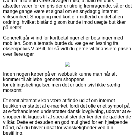
Du må imidlertid være årvågen med, at ifald en butik
afsætter varer for en pris der er utrolig fremragende, så er det
mange gange være et signal om en snydagtig internet
virksomhed. Shopping med kort er imidlertid en del af en
ordning, hvilket bistår dig som kunde imod uægte butikker
på nettet.
Generelt går vi ind for kortbetalinger eller betalinger med
mobilen. Som alternativ burde du vælge en løsning fra
eksempelvis ViaBill, for så vidt du gerne vil finansiere prisen
over flere uger.
Inden nogen køber på en webbutik kunne man når alt
kommer til alt løbe igennem shoppens
forretningsbetingelser, men det er uden tvivl ikke særlig
morsomt.
Et nemt alternativ kan være at finde ud af om internet
butikken er støttet af e-mærket, fordi det ofte er et sympol på
at e-forhandleren understøtter dansk lovgivning, udover at e-
shoppen tit kigges til af specialister der kender de gældende
vilkår. Dette er desuden en god mulighed for en hjælpende
hånd, når du bliver udsat for vanskeligheder ved din
bestilling.