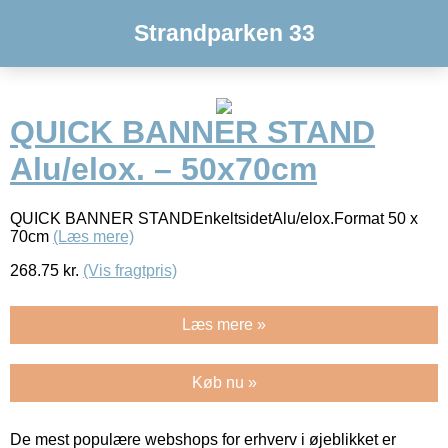
Strandparken 33
QUICK BANNER STAND
Alu/elox. – 50x70cm
QUICK BANNER STANDEnkeltsidetAlu/elox.Format 50 x
70cm
(Læs mere)
268.75
kr.
(Vis fragtpris)
Læs mere »
Køb nu »
De mest populære webshops for erhverv i øjeblikket er