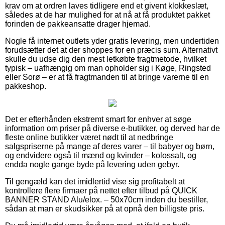
krav om at ordren laves tidligere end et givent klokkeslæt,
således at de har mulighed for at nå at få produktet pakket
forinden de pakkeansatte drager hjemad.
Nogle få internet outlets yder gratis levering, men undertiden
forudsætter det at der shoppes for en præcis sum. Alternativt
skulle du udse dig den mest letkøbte fragtmetode, hvilket
typisk – uafhængig om man opholder sig i Køge, Ringsted
eller Sorø – er at få fragtmanden til at bringe varerne til en
pakkeshop.
Det er efterhånden ekstremt smart for enhver at søge
information om priser på diverse e-butikker, og derved har de
fleste online butikker været nødt til at nedbringe
salgspriserne på mange af deres varer – til babyer og børn,
og endvidere også til mænd og kvinder – kolossalt, og
endda nogle gange byde på levering uden gebyr.
Til gengæld kan det imidlertid vise sig profitabelt at
kontrollere flere firmaer på nettet efter tilbud på QUICK
BANNER STAND Alu/elox. – 50x70cm inden du bestiller,
sådan at man er skudsikker på at opnå den billigste pris.