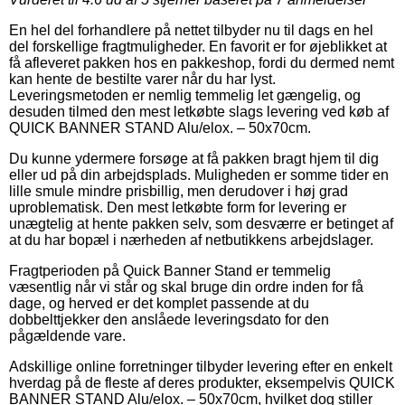
En hel del forhandlere på nettet tilbyder nu til dags en hel
del forskellige fragtmuligheder. En favorit er for øjeblikket at
få afleveret pakken hos en pakkeshop, fordi du dermed nemt
kan hente de bestilte varer når du har lyst.
Leveringsmetoden er nemlig temmelig let gængelig, og
desuden tilmed den mest letkøbte slags levering ved køb af
QUICK BANNER STAND Alu/elox. – 50x70cm.
Du kunne ydermere forsøge at få pakken bragt hjem til dig
eller ud på din arbejdsplads. Muligheden er somme tider en
lille smule mindre prisbillig, men derudover i høj grad
uproblematisk. Den mest letkøbte form for levering er
unægtelig at hente pakken selv, som desværre er betinget af
at du har bopæl i nærheden af netbutikkens arbejdslager.
Fragtperioden på Quick Banner Stand er temmelig
væsentlig når vi står og skal bruge din ordre inden for få
dage, og herved er det komplet passende at du
dobbelttjekker den anslåede leveringsdato for den
pågældende vare.
Adskillige online forretninger tilbyder levering efter en enkelt
hverdag på de fleste af deres produkter, eksempelvis QUICK
BANNER STAND Alu/elox. – 50x70cm, hvilket dog stiller