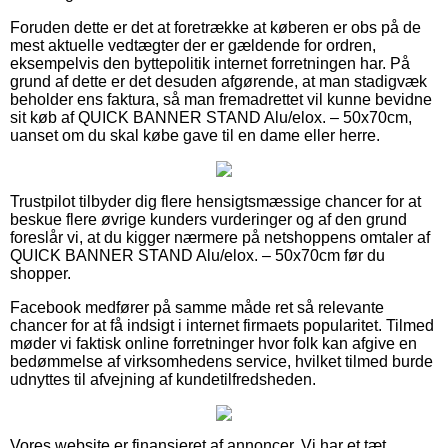
Foruden dette er det at foretrække at køberen er obs på de
mest aktuelle vedtægter der er gældende for ordren,
eksempelvis den byttepolitik internet forretningen har. På
grund af dette er det desuden afgørende, at man stadigvæk
beholder ens faktura, så man fremadrettet vil kunne bevidne
sit køb af QUICK BANNER STAND Alu/elox. – 50x70cm,
uanset om du skal købe gave til en dame eller herre.
Trustpilot tilbyder dig flere hensigtsmæssige chancer for at
beskue flere øvrige kunders vurderinger og af den grund
foreslår vi, at du kigger nærmere på netshoppens omtaler af
QUICK BANNER STAND Alu/elox. – 50x70cm før du
shopper.
Facebook medfører på samme måde ret så relevante
chancer for at få indsigt i internet firmaets popularitet. Tilmed
møder vi faktisk online forretninger hvor folk kan afgive en
bedømmelse af virksomhedens service, hvilket tilmed burde
udnyttes til afvejning af kundetilfredsheden.
Vores website er finansieret af annoncer. Vi har et tæt