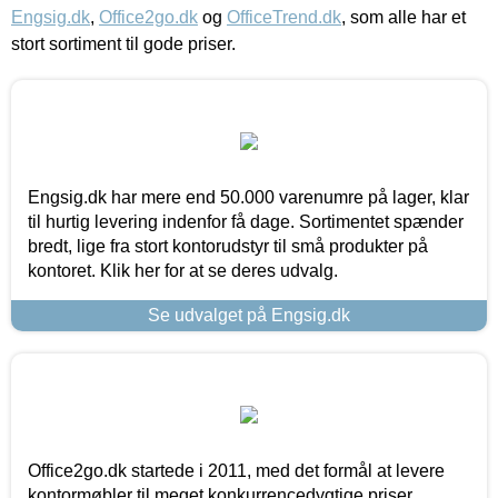
Engsig.dk
,
Office2go.dk
og
OfficeTrend.dk
, som alle har et
stort sortiment til gode priser.
Engsig.dk har mere end 50.000 varenumre på lager, klar
til hurtig levering indenfor få dage. Sortimentet spænder
bredt, lige fra stort kontorudstyr til små produkter på
kontoret. Klik her for at se deres udvalg.
Se udvalget på Engsig.dk
Office2go.dk startede i 2011, med det formål at levere
kontormøbler til meget konkurrencedygtige priser,