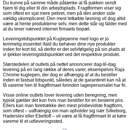
Du kunne på samme måde påtænke at få pakken sendt
hjem til dig eller til din arbejdsplads. Fragtformen viser sig
som oftest en sjat mere pebret, men på den anden side
vældig ukompliceret. Den mest letkøbte løsning vil dog altid
være at hente produkterne selv, men dette står og falder med
at du lever nærved internet firmaets bopæl.
Leveringstidspunktet på Kuglepenne med logo er jo
temmelig essentiel ifald du behøver dine nye produkter
inden for kort tid, så derfor er det selvfølgelig på sin plads at
vi tjekker leveringstidspunktet ved det respektive produkt.
Størstedelen af outlets på nettet annoncerer dag-til-dag
levering på en lang række af deres varer, eksempelvis Raja
Chrome kuglepen, der dog er afhængig af at du bestiller
inden et fastsat tidspunkt, således at de garanteret kan nå at
få varerne hen til fragtfirmaet forinden lagerpersonalet har fri.
Visse online outlets lover levering uden beregning, men
typisk gælder det kun hvis man bestiller for en bestemt pris.
Ellers kan man foretrække den mest prisbevidste fragtform,
som oftest – uafhængig om man opholder sig nær Silkeborg,
Haderslev eller Ebeltoft – vil være at få fragtfirmaet til at køre
varerne til et udleveringssted.