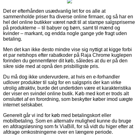
Det er efterhånden usædvanlig let for os alle at
sammenholde priser fra diverse online firmaer, og så har en
hel del online butikker været nødt til at stampe salgspriserne
på produkterne – til babyer og børn, samt til mænd og
kvinder – markant, og endda nogle gange yde fragt uden
betaling.
Men det kan ikke desto mindre vise sig nyttigt at kigge forbi
et par netshops efter rabatkoder på Raja Chrome kuglepen
forinden du gennemfører dit køb, således at du er på den
sikre side med at opnå den prisbilligste pris.
Du må dog ikke undervurdere, at hvis en e-forhandler
udlover produkter til salg for en salgspris der kan virke
utrolig attraktiv, burde det undertiden være et karakteristika
der viser en svindel online butik. Køb med kort er trods alt
omsluttet af en forordning, som beskytter køber imod uægte
internet selskaber.
Generelt går vi ind for køb med betalingskort eller
mobilbetaling. Som en alternativ mulighed kunne du bruge
en afdragsløsning som fx ViaBill, for så vidt du higer efter at
afdrage omkostningerne over en længere periode.