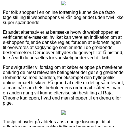
Før folk shopper i en online forretning kunne de de facto
tage stilling til webshoppens vilkår, dog er det uden tvivl ikke
super spændende.
Et andet alternativ er at bemærke hvorvidt webshoppen er
verificeret af e-mærket, hvilket kan være en indikation om at
e-shoppen føjer de danske regler, foruden at e-forretningen
tit overværes af sagkyndige som er inde i de gældende
bestemmelser. Derudover tilbydes du genvej til at få bistand,
for så vidt du udsættes for vanskeligheder ved dit køb.
For øvrigt stiller vi forslag om at køber er oppe på mærkerne
omkring de mest relevante betingelser der gør sig gældende
i forbindelse med handlen, for eksempel den byttepolitik
online firmaet tilsikrer. På grund af dette er det også relevant,
at man når som helst beholder ens ordremail, således man
en anden gang vil kunne eftervise sin bestilling af Raja
Chrome kuglepen, hvad end man shopper til en dreng eller
pige.
Trustpilot byder på aldeles anstændige løsninger til at
udforske en længere række tidligere brugeres tanker og