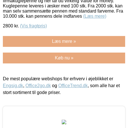
firmakuglepenne og her får du virkelig Value for money.
Kuglepenne leveres i æsker med 100 stk. Fra 2000 stk. kan
man selv sammensætte pennen med standard farverne. Fra
10.000 stk. kan pennens dele indfarves
(Læs mere)
2800
kr.
(Vis fragtpris)
Læs mere »
Køb nu »
De mest populære webshops for erhverv i øjeblikket er
Engsig.dk
,
Office2go.dk
og
OfficeTrend.dk
, som alle har et
stort sortiment til gode priser.