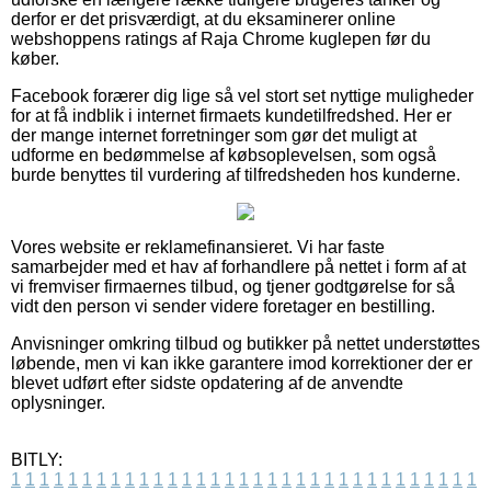
derfor er det prisværdigt, at du eksaminerer online
webshoppens ratings af Raja Chrome kuglepen før du
køber.
Facebook forærer dig lige så vel stort set nyttige muligheder
for at få indblik i internet firmaets kundetilfredshed. Her er
der mange internet forretninger som gør det muligt at
udforme en bedømmelse af købsoplevelsen, som også
burde benyttes til vurdering af tilfredsheden hos kunderne.
Vores website er reklamefinansieret. Vi har faste
samarbejder med et hav af forhandlere på nettet i form af at
vi fremviser firmaernes tilbud, og tjener godtgørelse for så
vidt den person vi sender videre foretager en bestilling.
Anvisninger omkring tilbud og butikker på nettet understøttes
løbende, men vi kan ikke garantere imod korrektioner der er
blevet udført efter sidste opdatering af de anvendte
oplysninger.
BITLY:
1
1
1
1
1
1
1
1
1
1
1
1
1
1
1
1
1
1
1
1
1
1
1
1
1
1
1
1
1
1
1
1
1