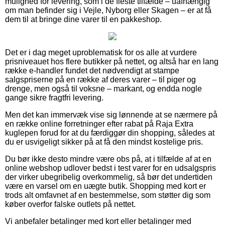
mulighed for levering, som i de fleste tilfælde – uafhængig
om man befinder sig i Vejle, Nyborg eller Skagen – er at få
dem til at bringe dine varer til en pakkeshop.
Det er i dag meget uproblematisk for os alle at vurdere
prisniveauet hos flere butikker på nettet, og altså har en lang
række e-handler fundet det nødvendigt at stampe
salgspriserne på en række af deres varer – til piger og
drenge, men også til voksne – markant, og endda nogle
gange sikre fragtfri levering.
Men det kan immervæk vise sig lønnende at se nærmere på
en række online forretninger efter rabat på Raja Extra
kuglepen forud for at du færdiggør din shopping, således at
du er usvigeligt sikker på at få den mindst kostelige pris.
Du bør ikke desto mindre være obs på, at i tilfælde af at en
online webshop udlover bedst i test varer for en udsalgspris
der virker ubegribelig overkommelig, så bør det undertiden
være en varsel om en uægte butik. Shopping med kort er
trods alt omfavnet af en bestemmelse, som støtter dig som
køber overfor falske outlets på nettet.
Vi anbefaler betalinger med kort eller betalinger med