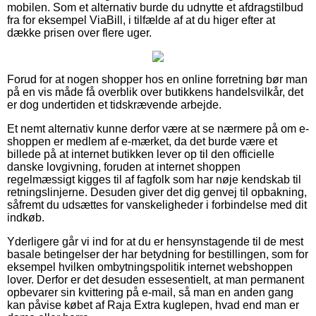
mobilen. Som et alternativ burde du udnytte et afdragstilbud
fra for eksempel ViaBill, i tilfælde af at du higer efter at
dække prisen over flere uger.
Forud for at nogen shopper hos en online forretning bør man
på en vis måde få overblik over butikkens handelsvilkår, det
er dog undertiden et tidskrævende arbejde.
Et nemt alternativ kunne derfor være at se nærmere på om e-
shoppen er medlem af e-mærket, da det burde være et
billede på at internet butikken lever op til den officielle
danske lovgivning, foruden at internet shoppen
regelmæssigt kigges til af fagfolk som har nøje kendskab til
retningslinjerne. Desuden giver det dig genvej til opbakning,
såfremt du udsættes for vanskeligheder i forbindelse med dit
indkøb.
Yderligere går vi ind for at du er hensynstagende til de mest
basale betingelser der har betydning for bestillingen, som for
eksempel hvilken ombytningspolitik internet webshoppen
lover. Derfor er det desuden essesentielt, at man permanent
opbevarer sin kvittering på e-mail, så man en anden gang
kan påvise købet af Raja Extra kuglepen, hvad end man er