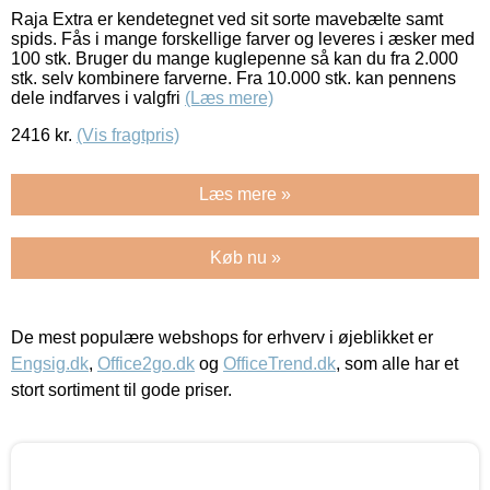
Raja Extra er kendetegnet ved sit sorte mavebælte samt
spids. Fås i mange forskellige farver og leveres i æsker med
100 stk. Bruger du mange kuglepenne så kan du fra 2.000
stk. selv kombinere farverne. Fra 10.000 stk. kan pennens
dele indfarves i valgfri
(Læs mere)
2416
kr.
(Vis fragtpris)
Læs mere »
Køb nu »
De mest populære webshops for erhverv i øjeblikket er
Engsig.dk
,
Office2go.dk
og
OfficeTrend.dk
, som alle har et
stort sortiment til gode priser.