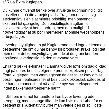
af Raja Extra kuglepen.
Du kunne omvendt tænke over at vælge udbringning til dit
hus eller ud på din arbejdsplads. Fragtformen viser sig
sædvanligvis en sjat mindre prisbillig, men omvendt
ekstremt let gængelig. Den prisbilligste fragtform er
utvivlsomt selv at hente ordren, men den mulighed
nødvendiggør at du bor i nærheden af online webshoppens
arbejdslager.
Leveringsdygtigheden på Kuglepenne med logo er temmelig
bestemmende om du har behov for produktet straks, og i det
øjemed er det øjensynligt afgørende at du gransker den
anslåede leveringstid på den relevante vare.
En lang række e-firmaer i Danmark giver løfte om dag-til-dag
fragt på deres bedst sælgende produkter, eksempelvis Raja
Extra kuglepen, men vær vagtsom da det stiller krav om at
bestillingen realiseres før et besluttet klokkeslæt, således at
de har en chance for at nå at få de nye varer ekspederet
inden pakkemedarbejderne har fri.
Indtil flere internet forhandlere frembyder levering uden
beregning, men i mange tilfælde kun hvis man køber for en
bestemt pris. Alternativt burde man vælge den prisbilligste