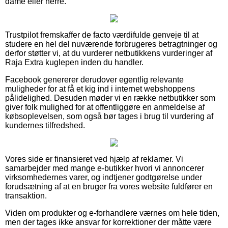
dame eller herre.
Trustpilot fremskaffer de facto værdifulde genveje til at
studere en hel del nuværende forbrugeres betragtninger og
derfor støtter vi, at du vurderer netbutikkens vurderinger af
Raja Extra kuglepen inden du handler.
Facebook genererer derudover egentlig relevante
muligheder for at få et kig ind i internet webshoppens
pålidelighed. Desuden møder vi en række netbutikker som
giver folk mulighed for at offentliggøre en anmeldelse af
købsoplevelsen, som også bør tages i brug til vurdering af
kundernes tilfredshed.
Vores side er finansieret ved hjælp af reklamer. Vi
samarbejder med mange e-butikker hvori vi annoncerer
virksomhedernes varer, og indtjener godtgørelse under
forudsætning af at en bruger fra vores website fuldfører en
transaktion.
Viden om produkter og e-forhandlere værnes om hele tiden,
men der tages ikke ansvar for korrektioner der måtte være