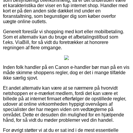
som besynderligt overkommelig, så er det undertiden være
et karakteristika der viser en fup internet shop. Handler med
kort er på den anden side dækket ind under en
foranstaltning, som begunstiger dig som køber overfor
uægte online outlets.
Generelt foreslår vi shopping med kort eller mobilbetaling.
Som et alternativ kan du bruge et afbetalingstilbud som
f.eks. ViaBill, for så vidt du foretrækker at honorere
regningen af flere omgange.
Inden folk handler på en Canon e-handler bør man på en vis
måde skimme shoppens regler, dog er det i mange tilfælde
ikke særlig sjovt.
Et andet alternativ kan være at se nærmere på hvorvidt
netshoppen er e-mærket medlem, fordi det kan være et
billede på at internet firmaet efterfølger de opstillede regler,
udover at online virksomheden hyppigt overvåges af
specialister der har megen viden om vedtægterne på
området. Dette er desuden din mulighed for en hjælpende
hånd, for så vidt du møder problemer ved din handel.
For øvrigt støtter vi at du er sat ind i de mest essentielle