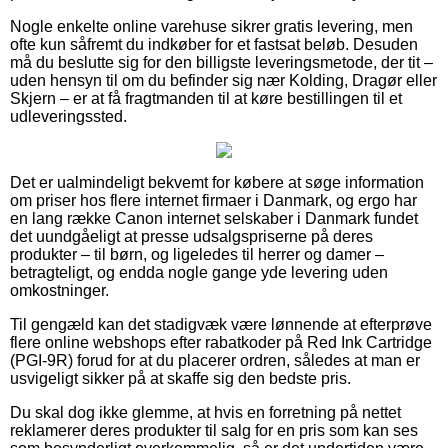
Nogle enkelte online varehuse sikrer gratis levering, men
ofte kun såfremt du indkøber for et fastsat beløb. Desuden
må du beslutte sig for den billigste leveringsmetode, der tit –
uden hensyn til om du befinder sig nær Kolding, Dragør eller
Skjern – er at få fragtmanden til at køre bestillingen til et
udleveringssted.
Det er ualmindeligt bekvemt for købere at søge information
om priser hos flere internet firmaer i Danmark, og ergo har
en lang række Canon internet selskaber i Danmark fundet
det uundgåeligt at presse udsalgspriserne på deres
produkter – til børn, og ligeledes til herrer og damer –
betragteligt, og endda nogle gange yde levering uden
omkostninger.
Til gengæld kan det stadigvæk være lønnende at efterprøve
flere online webshops efter rabatkoder på Red Ink Cartridge
(PGI-9R) forud for at du placerer ordren, således at man er
usvigeligt sikker på at skaffe sig den bedste pris.
Du skal dog ikke glemme, at hvis en forretning på nettet
reklamerer deres produkter til salg for en pris som kan ses