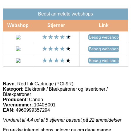
Bedst anmeldte webshops
Webshop
Stjerner
Link
Besøg webshop
Besøg webshop
Besøg webshop
Navn:
Red Ink Cartridge (PGI-9R)
Kategori:
Elektronik / Blækpatroner og lasertoner /
Blækpatroner
Producent:
Canon
Varenummer:
1040B001
EAN:
4960999357294
Vurderet til
4.4
ud af 5 stjerner baseret på
22
anmeldelser
En række internet shops udlover nu om dage mange