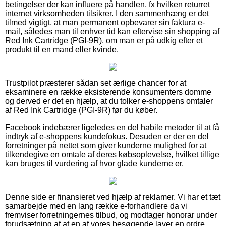
betingelser der kan influere på handlen, fx hvilken returret
internet virksomheden tilsikrer. I den sammenhæng er det
tilmed vigtigt, at man permanent opbevarer sin faktura e-
mail, således man til enhver tid kan eftervise sin shopping af
Red Ink Cartridge (PGI-9R), om man er på udkig efter et
produkt til en mand eller kvinde.
Trustpilot præsterer sådan set ærlige chancer for at
eksaminere en række eksisterende konsumenters domme
og derved er det en hjælp, at du tolker e-shoppens omtaler
af Red Ink Cartridge (PGI-9R) før du køber.
Facebook indebærer ligeledes en del habile metoder til at få
indtryk af e-shoppens kundefokus. Desuden er der en del
forretninger på nettet som giver kunderne mulighed for at
tilkendegive en omtale af deres købsoplevelse, hvilket tillige
kan bruges til vurdering af hvor glade kunderne er.
Denne side er finansieret ved hjælp af reklamer. Vi har et tæt
samarbejde med en lang række e-forhandlere da vi
fremviser forretningernes tilbud, og modtager honorar under
forudsætning af at en af vores besøgende laver en ordre.