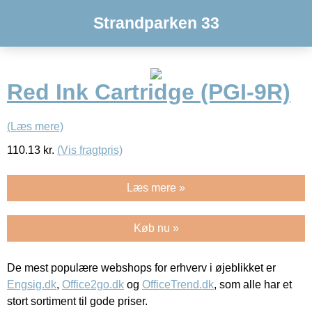
Strandparken 33
Red Ink Cartridge (PGI-9R)
(Læs mere)
110.13
kr.
(Vis fragtpris)
Læs mere »
Køb nu »
De mest populære webshops for erhverv i øjeblikket er
Engsig.dk
,
Office2go.dk
og
OfficeTrend.dk
, som alle har et
stort sortiment til gode priser.