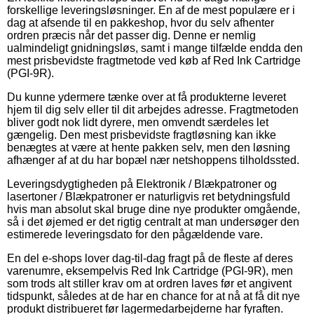
forskellige leveringsløsninger. En af de mest populære er i
dag at afsende til en pakkeshop, hvor du selv afhenter
ordren præcis når det passer dig. Denne er nemlig
ualmindeligt gnidningsløs, samt i mange tilfælde endda den
mest prisbevidste fragtmetode ved køb af Red Ink Cartridge
(PGI-9R).
Du kunne ydermere tænke over at få produkterne leveret
hjem til dig selv eller til dit arbejdes adresse. Fragtmetoden
bliver godt nok lidt dyrere, men omvendt særdeles let
gængelig. Den mest prisbevidste fragtløsning kan ikke
benægtes at være at hente pakken selv, men den løsning
afhænger af at du har bopæl nær netshoppens tilholdssted.
Leveringsdygtigheden på Elektronik / Blækpatroner og
lasertoner / Blækpatroner er naturligvis ret betydningsfuld
hvis man absolut skal bruge dine nye produkter omgående,
så i det øjemed er det rigtig centralt at man undersøger den
estimerede leveringsdato for den pågældende vare.
En del e-shops lover dag-til-dag fragt på de fleste af deres
varenumre, eksempelvis Red Ink Cartridge (PGI-9R), men
som trods alt stiller krav om at ordren laves før et angivent
tidspunkt, således at de har en chance for at nå at få dit nye
produkt distribueret før lagermedarbejderne har fyraften.