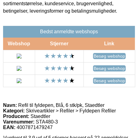
sortimentstørrelse, kundeservice, brugervenlighed,
betingelser, leveringsformer og betalingsmuligheder.
Bedst anmeldte webshops
Webshop
Stjerner
Link
Besøg webshop
Besøg webshop
Besøg webshop
Navn:
Refil til fyldepen, Blå, 6 stk/pk, Staedtler
Kategori:
Skriveartikler > Refiler > Fyldepen Refiler
Producent:
Staedtler
Varenummer:
STA480-3
EAN:
4007871479247
Vurderet til
3.9
ud af 5 stjerner baseret på
22
anmeldelser