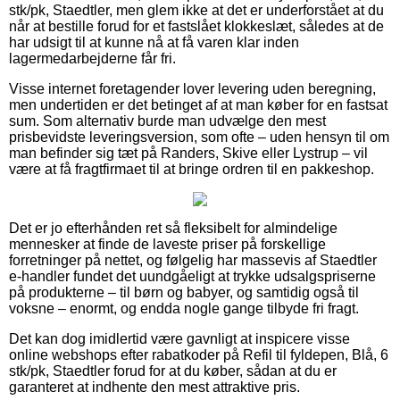
stk/pk, Staedtler, men glem ikke at det er underforstået at du
når at bestille forud for et fastslået klokkeslæt, således at de
har udsigt til at kunne nå at få varen klar inden
lagermedarbejderne får fri.
Visse internet foretagender lover levering uden beregning,
men undertiden er det betinget af at man køber for en fastsat
sum. Som alternativ burde man udvælge den mest
prisbevidste leveringsversion, som ofte – uden hensyn til om
man befinder sig tæt på Randers, Skive eller Lystrup – vil
være at få fragtfirmaet til at bringe ordren til en pakkeshop.
Det er jo efterhånden ret så fleksibelt for almindelige
mennesker at finde de laveste priser på forskellige
forretninger på nettet, og følgelig har massevis af Staedtler
e-handler fundet det uundgåeligt at trykke udsalgspriserne
på produkterne – til børn og babyer, og samtidig også til
voksne – enormt, og endda nogle gange tilbyde fri fragt.
Det kan dog imidlertid være gavnligt at inspicere visse
online webshops efter rabatkoder på Refil til fyldepen, Blå, 6
stk/pk, Staedtler forud for at du køber, sådan at du er
garanteret at indhente den mest attraktive pris.