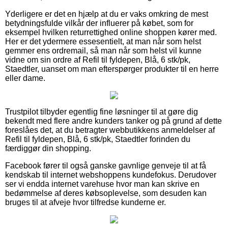
Yderligere er det en hjælp at du er vaks omkring de mest
betydningsfulde vilkår der influerer på købet, som for
eksempel hvilken returrettighed online shoppen kører med.
Her er det ydermere essesentielt, at man når som helst
gemmer ens ordremail, så man når som helst vil kunne
vidne om sin ordre af Refil til fyldepen, Blå, 6 stk/pk,
Staedtler, uanset om man efterspørger produkter til en herre
eller dame.
Trustpilot tilbyder egentlig fine løsninger til at gøre dig
bekendt med flere andre kunders tanker og på grund af dette
foreslåes det, at du betragter webbutikkens anmeldelser af
Refil til fyldepen, Blå, 6 stk/pk, Staedtler forinden du
færdiggør din shopping.
Facebook fører til også ganske gavnlige genveje til at få
kendskab til internet webshoppens kundefokus. Derudover
ser vi endda internet varehuse hvor man kan skrive en
bedømmelse af deres købsoplevelse, som desuden kan
bruges til at afveje hvor tilfredse kunderne er.