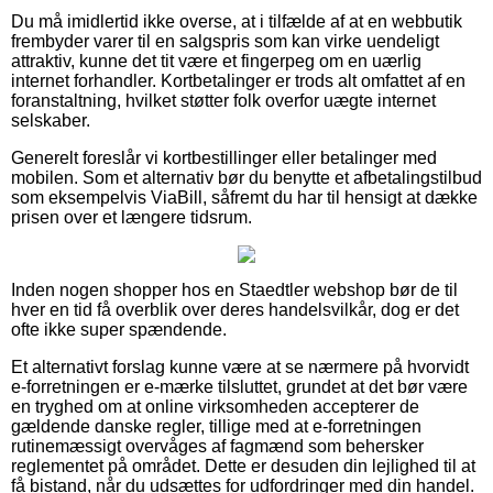
Du må imidlertid ikke overse, at i tilfælde af at en webbutik
frembyder varer til en salgspris som kan virke uendeligt
attraktiv, kunne det tit være et fingerpeg om en uærlig
internet forhandler. Kortbetalinger er trods alt omfattet af en
foranstaltning, hvilket støtter folk overfor uægte internet
selskaber.
Generelt foreslår vi kortbestillinger eller betalinger med
mobilen. Som et alternativ bør du benytte et afbetalingstilbud
som eksempelvis ViaBill, såfremt du har til hensigt at dække
prisen over et længere tidsrum.
Inden nogen shopper hos en Staedtler webshop bør de til
hver en tid få overblik over deres handelsvilkår, dog er det
ofte ikke super spændende.
Et alternativt forslag kunne være at se nærmere på hvorvidt
e-forretningen er e-mærke tilsluttet, grundet at det bør være
en tryghed om at online virksomheden accepterer de
gældende danske regler, tillige med at e-forretningen
rutinemæssigt overvåges af fagmænd som behersker
reglementet på området. Dette er desuden din lejlighed til at
få bistand, når du udsættes for udfordringer med din handel.