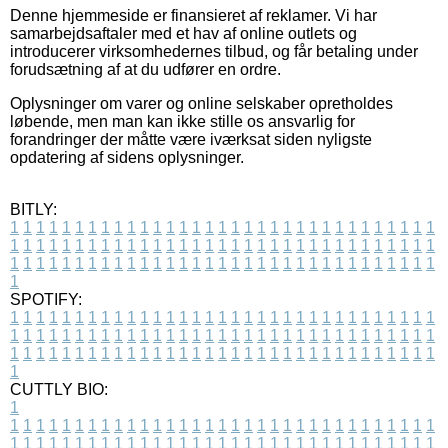
Denne hjemmeside er finansieret af reklamer. Vi har
samarbejdsaftaler med et hav af online outlets og
introducerer virksomhedernes tilbud, og får betaling under
forudsætning af at du udfører en ordre.
Oplysninger om varer og online selskaber opretholdes
løbende, men man kan ikke stille os ansvarlig for
forandringer der måtte være iværksat siden nyligste
opdatering af sidens oplysninger.
BITLY:
1
1
1
1
1
1
1
1
1
1
1
1
1
1
1
1
1
1
1
1
1
1
1
1
1
1
1
1
1
1
1
1
1
1
1
1
1
1
1
1
1
1
1
1
1
1
1
1
1
1
1
1
1
1
1
1
1
1
1
1
1
1
1
1
1
1
1
1
1
1
1
1
1
1
1
1
1
1
1
1
1
1
1
1
1
1
1
1
1
1
1
1
1
1
1
1
1
1
1
1
SPOTIFY:
1
1
1
1
1
1
1
1
1
1
1
1
1
1
1
1
1
1
1
1
1
1
1
1
1
1
1
1
1
1
1
1
1
1
1
1
1
1
1
1
1
1
1
1
1
1
1
1
1
1
1
1
1
1
1
1
1
1
1
1
1
1
1
1
1
1
1
1
1
1
1
1
1
1
1
1
1
1
1
1
1
1
1
1
1
1
1
1
1
1
1
1
1
1
1
1
1
1
1
1
CUTTLY BIO:
1
1
1
1
1
1
1
1
1
1
1
1
1
1
1
1
1
1
1
1
1
1
1
1
1
1
1
1
1
1
1
1
1
1
1
1
1
1
1
1
1
1
1
1
1
1
1
1
1
1
1
1
1
1
1
1
1
1
1
1
1
1
1
1
1
1
1