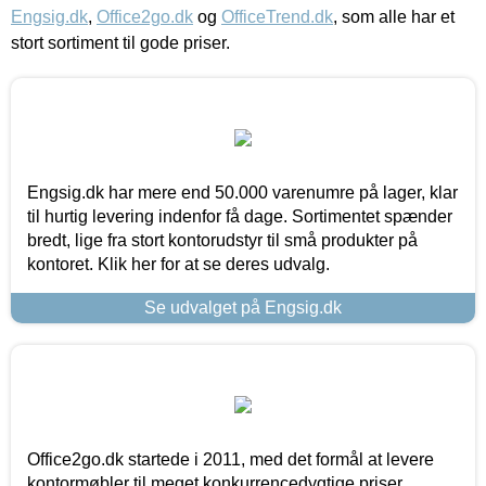
Engsig.dk
,
Office2go.dk
og
OfficeTrend.dk
, som alle har et
stort sortiment til gode priser.
Engsig.dk har mere end 50.000 varenumre på lager, klar
til hurtig levering indenfor få dage. Sortimentet spænder
bredt, lige fra stort kontorudstyr til små produkter på
kontoret. Klik her for at se deres udvalg.
Se udvalget på Engsig.dk
Office2go.dk startede i 2011, med det formål at levere
kontormøbler til meget konkurrencedygtige priser,