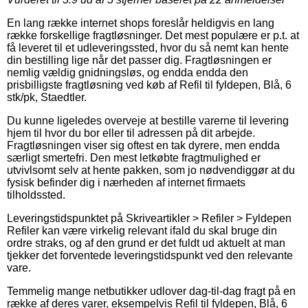
En lang række internet shops foreslår heldigvis en lang
række forskellige fragtløsninger. Det mest populære er p.t. at
få leveret til et udleveringssted, hvor du så nemt kan hente
din bestilling lige når det passer dig. Fragtløsningen er
nemlig vældig gnidningsløs, og endda endda den
prisbilligste fragtløsning ved køb af Refil til fyldepen, Blå, 6
stk/pk, Staedtler.
Du kunne ligeledes overveje at bestille varerne til levering
hjem til hvor du bor eller til adressen på dit arbejde.
Fragtløsningen viser sig oftest en tak dyrere, men endda
særligt smertefri. Den mest letkøbte fragtmulighed er
utvivlsomt selv at hente pakken, som jo nødvendiggør at du
fysisk befinder dig i nærheden af internet firmaets
tilholdssted.
Leveringstidspunktet på Skriveartikler > Refiler > Fyldepen
Refiler kan være virkelig relevant ifald du skal bruge din
ordre straks, og af den grund er det fuldt ud aktuelt at man
tjekker det forventede leveringstidspunkt ved den relevante
vare.
Temmelig mange netbutikker udlover dag-til-dag fragt på en
række af deres varer, eksempelvis Refil til fyldepen, Blå, 6