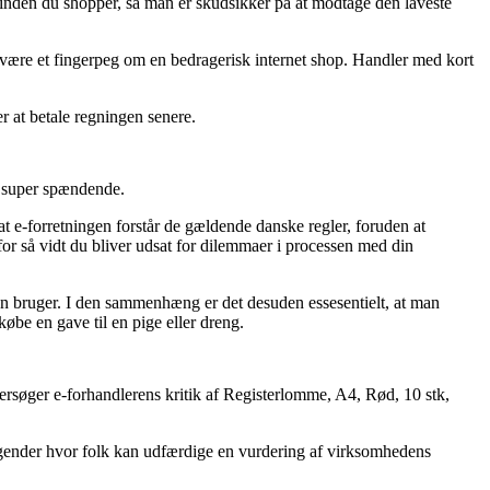
inden du shopper, så man er skudsikker på at modtage den laveste
ste være et fingerpeg om en bedragerisk internet shop. Handler med kort
r at betale regningen senere.
e super spændende.
t e-forretningen forstår de gældende danske regler, foruden at
or så vidt du bliver udsat for dilemmaer i processen med din
ren bruger. I den sammenhæng er det desuden essesentielt, at man
be en gave til en pige eller dreng.
ftersøger e-forhandlerens kritik af Registerlomme, A4, Rød, 10 stk,
etagender hvor folk kan udfærdige en vurdering af virksomhedens