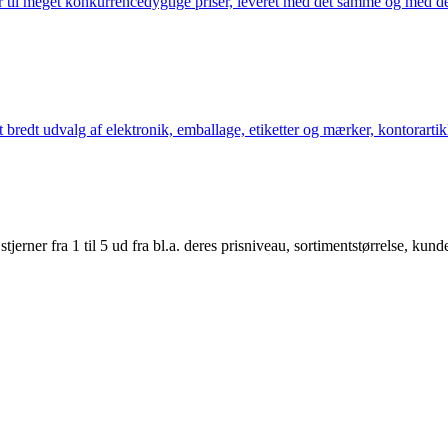
 til meget konkurrencedygtige priser, leveret med det samme og med den
bredt udvalg af elektronik, emballage, etiketter og mærker, kontorartikl
er fra 1 til 5 ud fra bl.a. deres prisniveau, sortimentstørrelse, kunde