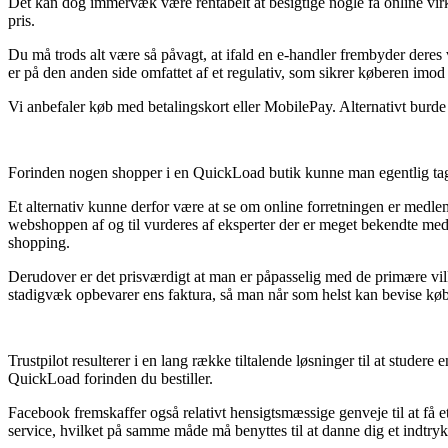
Det kan dog immervæk være rentabelt at besigtige nogle få online vi
pris.
Du må trods alt være så påvagt, at ifald en e-handler frembyder deres v
er på den anden side omfattet af et regulativ, som sikrer køberen imod
Vi anbefaler køb med betalingskort eller MobilePay. Alternativt burde 
Forinden nogen shopper i en QuickLoad butik kunne man egentlig tage
Et alternativ kunne derfor være at se om online forretningen er medle
webshoppen af og til vurderes af eksperter der er meget bekendte med 
shopping.
Derudover er det prisværdigt at man er påpasselig med de primære vilk
stadigvæk opbevarer ens faktura, så man når som helst kan bevise køb
Trustpilot resulterer i en lang række tiltalende løsninger til at stud
QuickLoad forinden du bestiller.
Facebook fremskaffer også relativt hensigtsmæssige genveje til at få e
service, hvilket på samme måde må benyttes til at danne dig et indtryk