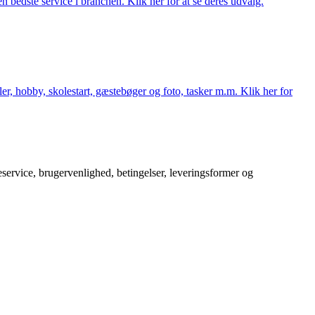
 bedste service i branchen. Klik her for at se deres udvalg.
er, hobby, skolestart, gæstebøger og foto, tasker m.m. Klik her for
service, brugervenlighed, betingelser, leveringsformer og