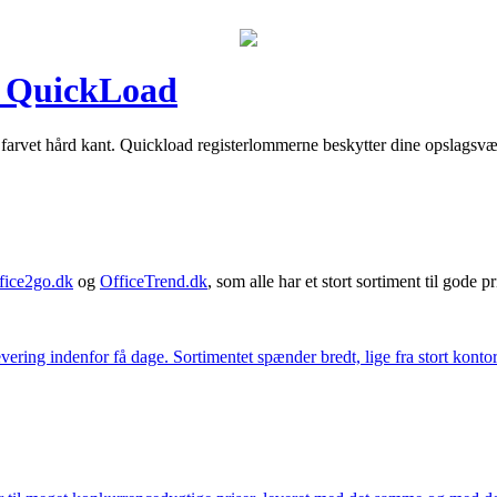
, QuickLoad
farvet hård kant. Quickload registerlommerne beskytter dine opslagsværk
fice2go.dk
og
OfficeTrend.dk
, som alle har et stort sortiment til gode pr
ering indenfor få dage. Sortimentet spænder bredt, lige fra stort kontor