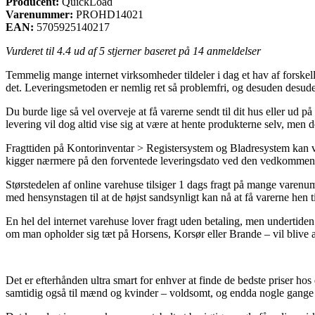
Producent:
QuickLoad
Varenummer:
PROHD14021
EAN:
5705925140217
Vurderet til
4.4
ud af 5 stjerner baseret på
14
anmeldelser
Temmelig mange internet virksomheder tildeler i dag et hav af forskell
det. Leveringsmetoden er nemlig ret så problemfri, og desuden desud
Du burde lige så vel overveje at få varerne sendt til dit hus eller ud 
levering vil dog altid vise sig at være at hente produkterne selv, me
Fragttiden på Kontorinventar > Registersystem og Bladresystem kan vise
kigger nærmere på den forventede leveringsdato ved den vedkommen
Størstedelen af online varehuse tilsiger 1 dags fragt på mange varenu
med hensynstagen til at de højst sandsynligt kan nå at få varerne hen til
En hel del internet varehuse lover fragt uden betaling, men undertide
om man opholder sig tæt på Horsens, Korsør eller Brande – vil blive at 
Det er efterhånden ultra smart for enhver at finde de bedste priser hos 
samtidig også til mænd og kvinder – voldsomt, og endda nogle gange 