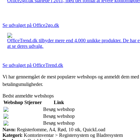
Office2go.dk startede i 2011, med det formål at levere kontormøbler
Se udvalget på Office2go.dk
OfficeTrend.dk tilbyder mere end 4.000 unikke produkter. De har et 
at se deres udvalg.
Se udvalget på OfficeTrend.dk
Vi har gennemgået de mest populære webshops og anmeldt dem med stjern
betalingsmuligheder.
Bedst anmeldte webshops
Webshop
Stjerner
Link
Besøg webshop
Besøg webshop
Besøg webshop
Navn:
Registerlomme, A4, Rød, 10 stk, QuickLoad
Kategori:
Kontorinventar > Registersystem og Bladresystem