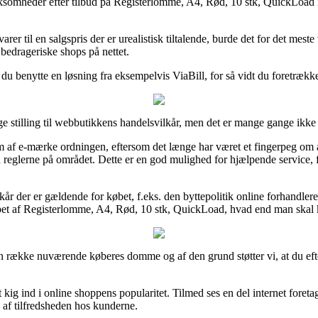
rksomheder efter tilbud på Registerlomme, A4, Rød, 10 stk, QuickLoad 
arer til en salgspris der er urealistisk tiltalende, burde det for det me
 bedrageriske shops på nettet.
du benytte en løsning fra eksempelvis ViaBill, for så vidt du foretrække
 stilling til webbutikkens handelsvilkår, men det er mange gange ikk
m af e-mærke ordningen, eftersom det længe har været et fingerpeg om a
reglerne på området. Dette er en god mulighed for hjælpende service, f
år der er gældende for købet, f.eks. den byttepolitik online forhandle
et af Registerlomme, A4, Rød, 10 stk, QuickLoad, hvad end man skal kø
ere en række nuværende køberes domme og af den grund støtter vi, at du e
t kig ind i online shoppens popularitet. Tilmed ses en del internet for
 af tilfredsheden hos kunderne.