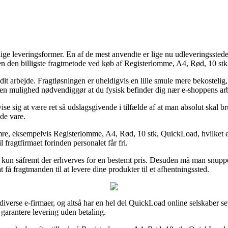
ige leveringsformer. En af de mest anvendte er lige nu udleveringsstede
en den billigste fragtmetode ved køb af Registerlomme, A4, Rød, 10 st
på dit arbejde. Fragtløsningen er uheldigvis en lille smule mere bekoste
n den mulighed nødvendiggør at du fysisk befinder dig nær e-shoppens ar
 sig at være ret så udslagsgivende i tilfælde af at man absolut skal bru
de vare.
mre, eksempelvis Registerlomme, A4, Rød, 10 stk, QuickLoad, hvilket er
 fragtfirmaet forinden personalet får fri.
n kun såfremt der erhverves for en bestemt pris. Desuden må man snuppe
få fragtmanden til at levere dine produkter til et afhentningssted.
diverse e-firmaer, og altså har en hel del QuickLoad online selskaber set
garantere levering uden betaling.