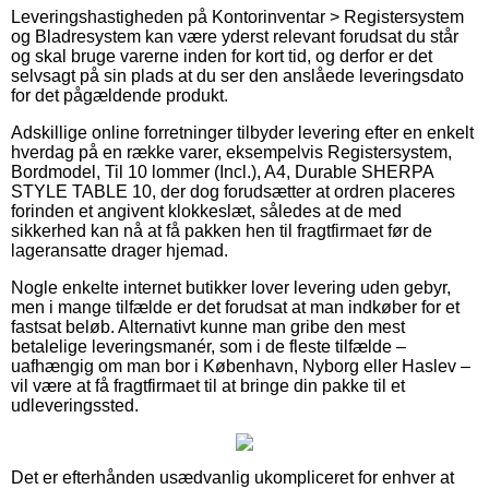
Leveringshastigheden på Kontorinventar > Registersystem
og Bladresystem kan være yderst relevant forudsat du står
og skal bruge varerne inden for kort tid, og derfor er det
selvsagt på sin plads at du ser den anslåede leveringsdato
for det pågældende produkt.
Adskillige online forretninger tilbyder levering efter en enkelt
hverdag på en række varer, eksempelvis Registersystem,
Bordmodel, Til 10 lommer (Incl.), A4, Durable SHERPA
STYLE TABLE 10, der dog forudsætter at ordren placeres
forinden et angivent klokkeslæt, således at de med
sikkerhed kan nå at få pakken hen til fragtfirmaet før de
lageransatte drager hjemad.
Nogle enkelte internet butikker lover levering uden gebyr,
men i mange tilfælde er det forudsat at man indkøber for et
fastsat beløb. Alternativt kunne man gribe den mest
betalelige leveringsmanér, som i de fleste tilfælde –
uafhængig om man bor i København, Nyborg eller Haslev –
vil være at få fragtfirmaet til at bringe din pakke til et
udleveringssted.
Det er efterhånden usædvanlig ukompliceret for enhver at