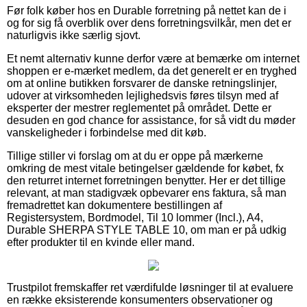
Før folk køber hos en Durable forretning på nettet kan de i
og for sig få overblik over dens forretningsvilkår, men det er
naturligvis ikke særlig sjovt.
Et nemt alternativ kunne derfor være at bemærke om internet
shoppen er e-mærket medlem, da det generelt er en tryghed
om at online butikken forsvarer de danske retningslinjer,
udover at virksomheden lejlighedsvis føres tilsyn med af
eksperter der mestrer reglementet på området. Dette er
desuden en god chance for assistance, for så vidt du møder
vanskeligheder i forbindelse med dit køb.
Tillige stiller vi forslag om at du er oppe på mærkerne
omkring de mest vitale betingelser gældende for købet, fx
den returret internet forretningen benytter. Her er det tillige
relevant, at man stadigvæk opbevarer ens faktura, så man
fremadrettet kan dokumentere bestillingen af
Registersystem, Bordmodel, Til 10 lommer (Incl.), A4,
Durable SHERPA STYLE TABLE 10, om man er på udkig
efter produkter til en kvinde eller mand.
Trustpilot fremskaffer ret værdifulde løsninger til at evaluere
en række eksisterende konsumenters observationer og