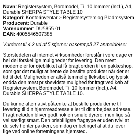
Navn:
Registersystem, Bordmodel, Til 10 lommer (Incl.), A4,
Durable SHERPA STYLE TABLE 10
Kategori:
Kontorinventar > Registersystem og Bladresystem
Producent:
Durable
Varenummer:
DU5855-01
EAN:
4005546507385
Vurderet til
4.2
ud af 5 stjerner baseret på
27
anmeldelser
Størstedelen af internet virksomheder foreslår i vore dage en
hel del forskellige muligheder for levering. Den mest
moderne er for øjeblikket at få bragt ordren til en pakkeshop,
som gør det muligt at hente de bestilte produkter når der er
tid til det. Muligheden er altså temmelig fleksibel, og typisk
endda den mest prisbevidste mulighed for fragt ved køb af
Registersystem, Bordmodel, Til 10 lommer (Incl.), A4,
Durable SHERPA STYLE TABLE 10.
Du kunne alternativt påtænke at bestille produkterne til
levering til din hjemmeadresse eller til dit arbejdes adresse.
Fragtmetoden bliver godt nok en smule dyrere, men lige så
vel særligt smart. Den prisbilligste fragttype er uden tvivl at
du selv henter pakken, som dog er betinget af at du lever
lige ved online forretningens hjemsted.