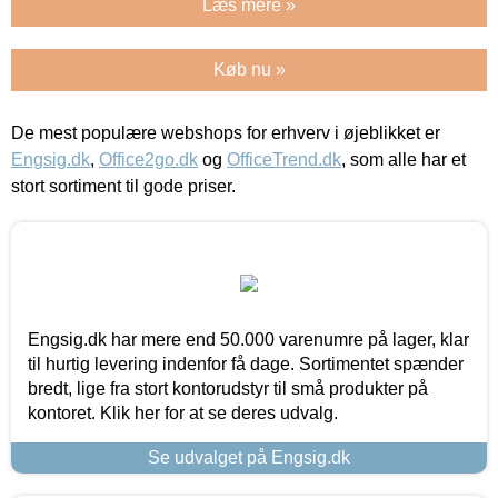
Læs mere »
Køb nu »
De mest populære webshops for erhverv i øjeblikket er
Engsig.dk
,
Office2go.dk
og
OfficeTrend.dk
, som alle har et
stort sortiment til gode priser.
Engsig.dk har mere end 50.000 varenumre på lager, klar
til hurtig levering indenfor få dage. Sortimentet spænder
bredt, lige fra stort kontorudstyr til små produkter på
kontoret. Klik her for at se deres udvalg.
Se udvalget på Engsig.dk