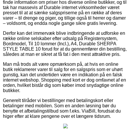
finde information om priser hos diverse online butikker, og til
tak har massevis af Durable internet virksomheder været
presset til at at sænke salgspriserne på en række af deres
varer – til drenge og piger, og tillige også til herrer og damer
– voldsomt, og endda nogle gange sikre gratis levering.
Derfor kan det immervæk blive indbringende at udforske en
række online selskaber efter udsalg på Registersystem,
Bordmodel, Til 10 lommer (Incl.), A4, Durable SHERPA
STYLE TABLE 10 forud for at du gennemfører din bestilling,
således at man er sikret at få fat i den mest attraktive pris.
Man må trods alt være opmærksom på, at hvis en online
butik reklamerer varer til salg for en salgspris som er uhørt
gunstig, kan det undertiden være en indikation på en falsk
internet webshop. Shopping med kort er dog omfavnet af en
orden, hvilket bistår dig som køber imod snydagtige online
butikker.
Generelt tilråder vi bestillinger med betalingskort eller
betalinger med mobilen. Som en anden løsning bør du
benytte et afbetalingstilbud som f.eks. ViaBill, forudsat du
higer efter at klare pengene over et længere tidsrum.