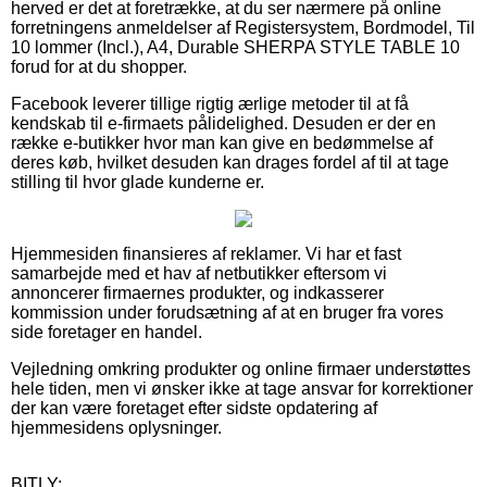
herved er det at foretrække, at du ser nærmere på online
forretningens anmeldelser af Registersystem, Bordmodel, Til
10 lommer (Incl.), A4, Durable SHERPA STYLE TABLE 10
forud for at du shopper.
Facebook leverer tillige rigtig ærlige metoder til at få
kendskab til e-firmaets pålidelighed. Desuden er der en
række e-butikker hvor man kan give en bedømmelse af
deres køb, hvilket desuden kan drages fordel af til at tage
stilling til hvor glade kunderne er.
Hjemmesiden finansieres af reklamer. Vi har et fast
samarbejde med et hav af netbutikker eftersom vi
annoncerer firmaernes produkter, og indkasserer
kommission under forudsætning af at en bruger fra vores
side foretager en handel.
Vejledning omkring produkter og online firmaer understøttes
hele tiden, men vi ønsker ikke at tage ansvar for korrektioner
der kan være foretaget efter sidste opdatering af
hjemmesidens oplysninger.
BITLY: