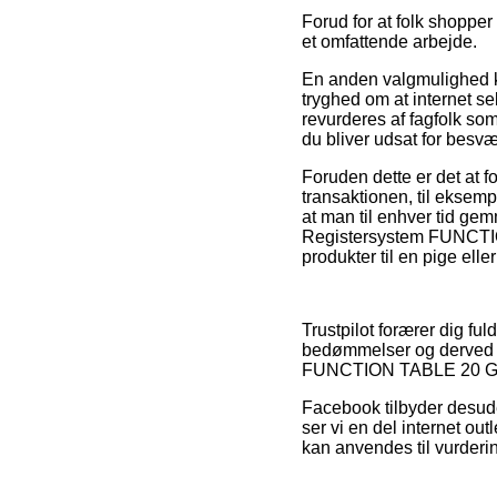
Forud for at folk shopper
et omfattende arbejde.
En anden valgmulighed k
tryghed om at internet s
revurderes af fagfolk som 
du bliver udsat for besvæ
Foruden dette er det at 
transaktionen, til eksemp
at man til enhver tid ge
Registersystem FUNCTIO
produkter til en pige elle
Trustpilot forærer dig f
bedømmelser og derved ti
FUNCTION TABLE 20 Grå t
Facebook tilbyder desuden
ser vi en del internet ou
kan anvendes til vurderin