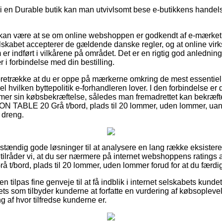
 i en Durable butik kan man utvivlsomt bese e-butikkens handelsb
an være at se om online webshoppen er godkendt af e-mærket,
elskabet accepterer de gældende danske regler, og at online v
er indført i vilkårene på området. Det er en rigtig god anledning ti
r i forbindelse med din bestilling.
foretrække at du er oppe på mærkerne omkring de mest essentiell
el hvilken byttepolitik e-forhandleren lover. I den forbindelse er
mmer sin købsbekræftelse, således man fremadrettet kan bekræfte
N TABLE 20 Grå t/bord, plads til 20 lommer, uden lommer, ua
r dreng.
uldstændig gode løsninger til at analysere en lang række eksist
lråder vi, at du ser nærmere på internet webshoppens ratings 
/bord, plads til 20 lommer, uden lommer forud for at du færdi
 tilpas fine genveje til at få indblik i internet selskabets kund
tlets som tilbyder kunderne at forfatte en vurdering af købsoplev
g af hvor tilfredse kunderne er.