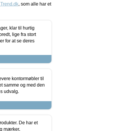
eTrend.dk
, som alle har et
, klar til hurtig
edt, lige fra stort
er for at se deres
evere kontormøbler til
 det samme og med den
es udvalg.
rodukter. De har et
og mærker,