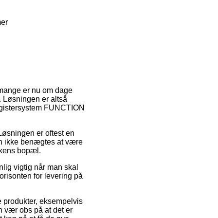
mer
dt mange er nu om dage
t. Løsningen er altså
 Registersystem FUNCTION
 Løsningen er oftest en
an ikke benægtes at være
ikkens bopæl.
lig vigtig når man skal
risonten for levering på
e produkter, eksempelvis
vær obs på at det er