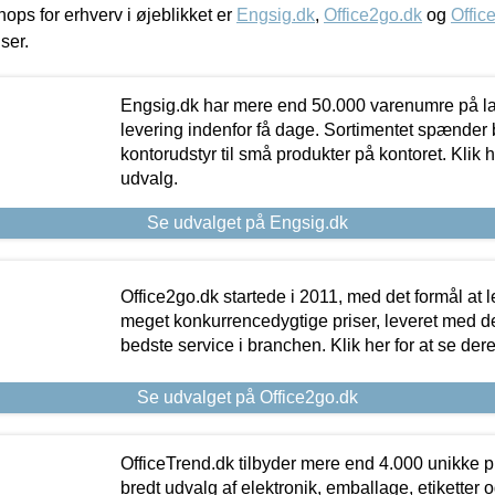
ps for erhverv i øjeblikket er
Engsig.dk
,
Office2go.dk
og
Offic
iser.
Engsig.dk har mere end 50.000 varenumre på lager
levering indenfor få dage. Sortimentet spænder br
kontorudstyr til små produkter på kontoret. Klik h
udvalg.
Se udvalget på Engsig.dk
Office2go.dk startede i 2011, med det formål at l
meget konkurrencedygtige priser, leveret med
bedste service i branchen. Klik her for at se der
Se udvalget på Office2go.dk
OfficeTrend.dk tilbyder mere end 4.000 unikke p
bredt udvalg af elektronik, emballage, etiketter 