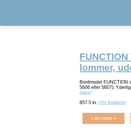
FUNCTION T
lommer, ud
Bordmodel FUNCTION af met
5606 eller 5607). Yderli
mere)
857.5
kr.
(Vis fragtpris)
Læs mere »