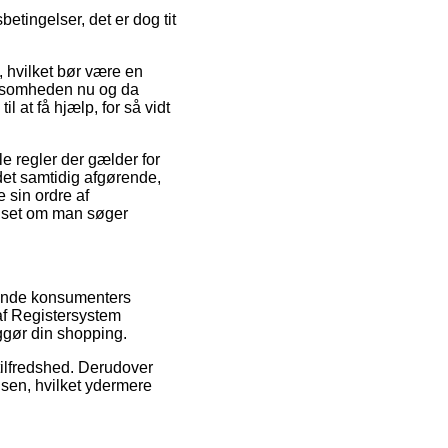
etingelser, det er dog tit
 hvilket bør være en
irksomheden nu og da
l at få hjælp, for så vidt
e regler der gælder for
 det samtidig afgørende,
 sin ordre af
nset om man søger
erende konsumenters
af Registersystem
ggør din shopping.
etilfredshed. Derudover
elsen, hvilket ydermere