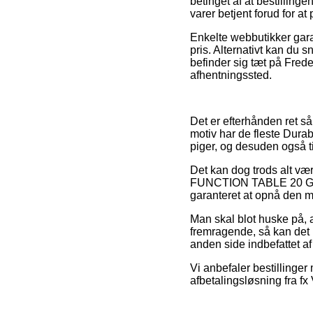
betinget af at bestillinge
varer betjent forud for a
Enkelte webbutikker garan
pris. Alternativt kan du 
befinder sig tæt på Freder
afhentningssted.
Det er efterhånden ret s
motiv har de fleste Durab
piger, og desuden også t
Det kan dog trods alt væ
FUNCTION TABLE 20 Grå t
garanteret at opnå den me
Man skal blot huske på, a
fremragende, så kan det 
anden side indbefattet af 
Vi anbefaler bestillinge
afbetalingsløsning fra fx