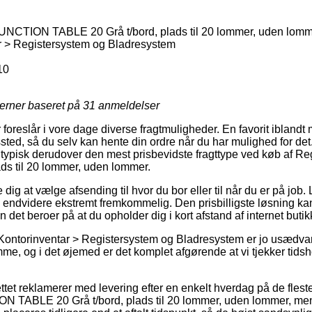
UNCTION TABLE 20 Grå t/bord, plads til 20 lommer, uden lom
r > Registersystem og Bladresystem
10
jerner baseret på
31
anmeldelser
 foreslår i vore dage diverse fragtmuligheder. En favorit iblan
gssted, så du selv kan hente din ordre når du har mulighed for de
t typisk derudover den mest prisbevidste fragttype ved køb af
ds til 20 lommer, uden lommer.
ig at vælge afsending til hvor du bor eller til når du er på job.
 endvidere ekstremt fremkommelig. Den prisbilligste løsning k
 det beroer på at du opholder dig i kort afstand af internet but
Kontorinventar > Registersystem og Bladresystem er jo usædvan
e, og i det øjemed er det komplet afgørende at vi tjekker tidsho
tet reklamerer med levering efter en enkelt hverdag på de flest
 TABLE 20 Grå t/bord, plads til 20 lommer, uden lommer, men 