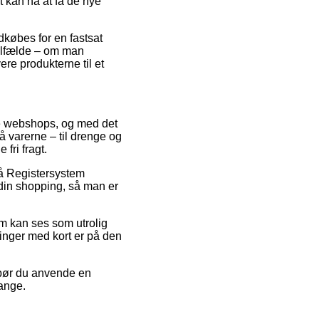
gt kan nå at få de nye
dkøbes for en fastsat
 tilfælde – om man
ere produkterne til et
ine webshops, og med det
å varerne – til drenge og
fri fragt.
på Registersystem
din shopping, så man er
om kan ses som utrolig
inger med kort er på den
 bør du anvende en
gange.