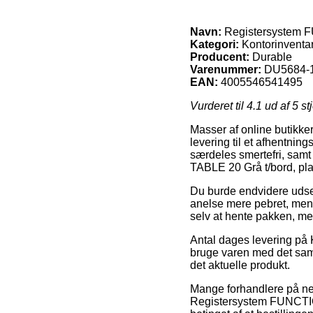
Navn:
Registersystem F
Kategori:
Kontorinventa
Producent:
Durable
Varenummer:
DU5684-
EAN:
4005546541495
Vurderet til
4.1
ud af 5 st
Masser af online butikker
levering til et afhentnin
særdeles smertefri, sam
TABLE 20 Grå t/bord, pla
Du burde endvidere udse d
anelse mere pebret, men
selv at hente pakken, men
Antal dages levering på 
bruge varen med det samm
det aktuelle produkt.
Mange forhandlere på net
Registersystem FUNCTION