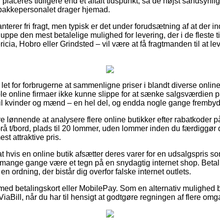
n placeres tidligere end et aftalt tidspunkt, så de højst sandsynli
t pakkepersonalet drager hjemad.
terer fri fragt, men typisk er det under forudsætning af at der in
snuppe den mest betalelige mulighed for levering, der i de fleste
icia, Hobro eller Grindsted – vil være at få fragtmanden til at lev
å let for forbrugerne at sammenligne priser i blandt diverse onl
le online firmaer ikke kunne slippe for at sænke salgsværdien p
il kvinder og mænd – en hel del, og endda nogle gange frembyde 
re lønnende at analysere flere online butikker efter rabatkoder 
/bord, plads til 20 lommer, uden lommer inden du færdiggør 
st attraktive pris.
t hvis en online butik afsætter deres varer for en udsalgspris s
mange gange være et tegn på en snydagtig internet shop. Betal
en ordning, der bistår dig overfor falske internet outlets.
r med betalingskort eller MobilePay. Som en alternativ mulighed
 ViaBill, når du har til hensigt at godtgøre regningen af flere om