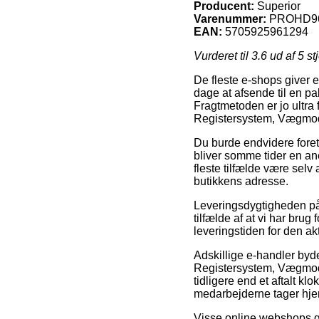
Producent:
Superior
Varenummer:
PROHD9
EAN:
5705925961294
Vurderet til
3.6
ud af 5 st
De fleste e-shops giver e
dage at afsende til en pak
Fragtmetoden er jo ultra
Registersystem, Vægmodel
Du burde endvidere foretræ
bliver somme tider en ane
fleste tilfælde være selv
butikkens adresse.
Leveringsdygtigheden på 
tilfælde af at vi har bru
leveringstiden for den ak
Adskillige e-handler by
Registersystem, Vægmodel,
tidligere end et aftalt kl
medarbejderne tager hje
Visse online webshops ga