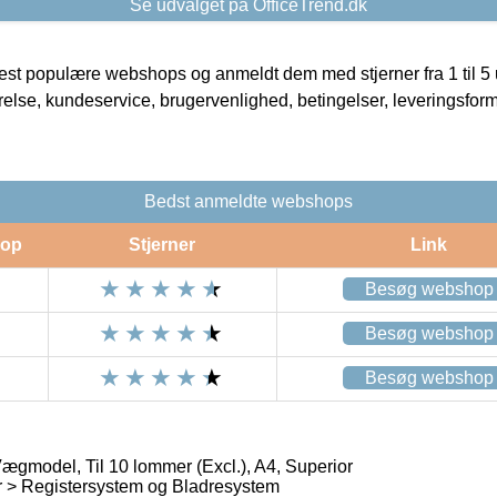
Se udvalget på OfficeTrend.dk
t populære webshops og anmeldt dem med stjerner fra 1 til 5 ud
rrelse, kundeservice, brugervenlighed, betingelser, leveringsfor
Bedst anmeldte webshops
op
Stjerner
Link
Besøg webshop
Besøg webshop
Besøg webshop
ægmodel, Til 10 lommer (Excl.), A4, Superior
r > Registersystem og Bladresystem