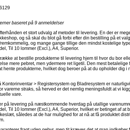
6129
jerner baseret på
9
anmeldelser
fterhånden et stort udvalg af metoder til levering. En der er mege
keshop, og så skal du blot gå forbi efter din bestilling på et valgf
 fremkommelig, og mange gange tillige den mindst kostelige type
, Til 10 lommer (Excl.), A4, Superior.
kke at bestille produkterne til levering hjem til hvor du bor elle
lse mere pebret, men ydermere ret ligetil. Den mest betalelige fo
 at hente produkterne, hvilket dog beroer på at du opholder dig 
Kontorinventar > Registersystem og Bladresystem er naturligvis
g for varerne straks, så herved er det nemlig meningsfuldt at vi k
tuelle vare.
der på levering på næstkommende hverdag på utallige varenumr
 Til 10 lommer (Excl.), A4, Superior, hvilket er betinget af at
okkeslæt, således at de har mulighed for at nå at få produktet dist
m.
ranterer fragt uden gebyr, men tit kræves det at man indkøber fo