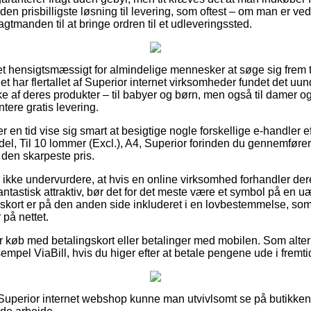
den prisbilligste løsning til levering, som oftest – om man er ve
fragtmanden til at bringe ordren til et udleveringssted.
ret hensigtsmæssigt for almindelige mennesker at søge sig frem til
det har flertallet af Superior internet virksomheder fundet det uu
 af deres produkter – til babyer og børn, men også til damer og 
ere gratis levering.
er en tid vise sig smart at besigtige nogle forskellige e-handler 
, Til 10 lommer (Excl.), A4, Superior forinden du gennemfører d
 den skarpeste pris.
kke undervurdere, at hvis en online virksomhed forhandler deres
ntastisk attraktiv, bør det for det meste være et symbol på en uær
gskort er på den anden side inkluderet i en lovbestemmelse, so
på nettet.
for køb med betalingskort eller betalinger med mobilen. Som alte
empel ViaBill, hvis du higer efter at betale pengene ude i fremti
Superior internet webshop kunne man utvivlsomt se på butikken