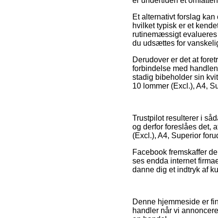
er undertiden et omfatte
Et alternativt forslag ka
hvilket typisk er et kend
rutinemæssigt evalueres 
du udsættes for vanskelig
Derudover er det at for
forbindelse med handlen, 
stadig bibeholder sin kvi
10 lommer (Excl.), A4, Su
Trustpilot resulterer i 
og derfor foreslåes det,
(Excl.), A4, Superior foru
Facebook fremskaffer der
ses endda internet firma
danne dig et indtryk af k
Denne hjemmeside er fina
handler når vi annoncere