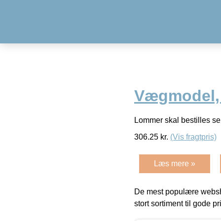
Vægmodel, T
Lommer skal bestilles se
306.25
kr.
(Vis fragtpris)
Læs mere »
De mest populære websho
stort sortiment til gode pr