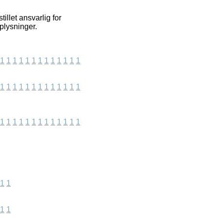
illet ansvarlig for
plysninger.
1
1
1
1
1
1
1
1
1
1
1
1
1
1
1
1
1
1
1
1
1
1
1
1
1
1
1
1
1
1
1
1
1
1
1
1
1
1
1
1
1
1
1