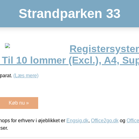
Strandparken 33
Registersyste
il 10 lommer (Excl.), A4, Sup
parat.
(Læs mere)
Køb nu »
ps for erhverv i øjeblikket er
Engsig.dk
,
Office2go.dk
og
Offic
iser.