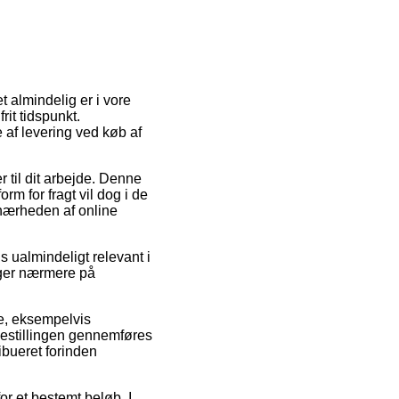
t almindelig er i vore
rit tidspunkt.
 af levering ved køb af
r til dit arbejde. Denne
rm for fragt vil dog i de
i nærheden af online
 ualmindeligt relevant i
igger nærmere på
e, eksempelvis
 bestillingen gennemføres
ribueret forinden
r et bestemt beløb. I