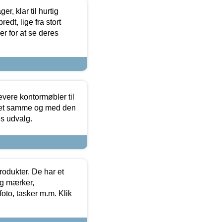
, klar til hurtig
edt, lige fra stort
er for at se deres
evere kontormøbler til
 det samme og med den
es udvalg.
rodukter. De har et
og mærker,
foto, tasker m.m. Klik