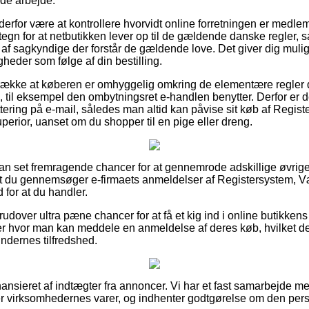
nde arbejde.
n derfor være at kontrollere hvorvidt online forretningen er med
etegn for at netbutikken lever op til de gældende danske regler, s
af sagkyndige der forstår de gældende love. Det giver dig mulig
heder som følge af din bestilling.
etrække at køberen er omhyggelig omkring de elementære regler
til eksempel den ombytningsret e-handlen benytter. Derfor er det
ttering på e-mail, således man altid kan påvise sit køb af Regi
perior, uanset om du shopper til en pige eller dreng.
sådan set fremragende chancer for at gennemrode adskillige øvrig
 at du gennemsøger e-firmaets anmeldelser af Registersystem, 
d for at du handler.
udover ultra pæne chancer for at få et kig ind i online butikke
er hvor man kan meddele en anmeldelse af deres køb, hvilket de
undernes tilfredshed.
nsieret af indtægter fra annoncer. Vi har et fast samarbejde m
r virksomhedernes varer, og indhenter godtgørelse om den pers