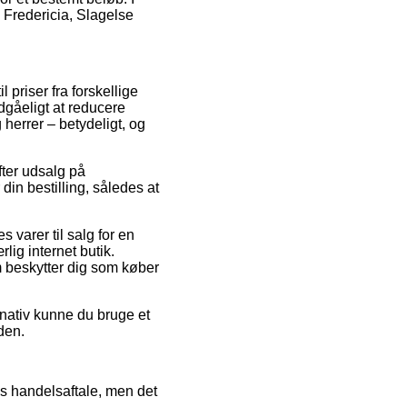
d Fredericia, Slagelse
 priser fra forskellige
ndgåeligt at reducere
herrer – betydeligt, og
efter udsalg på
in bestilling, således at
 varer til salg for en
lig internet butik.
m beskytter dig som køber
rnativ kunne du bruge et
den.
s handelsaftale, men det