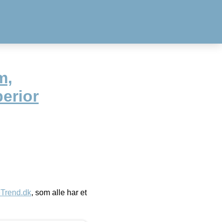
m,
erior
eTrend.dk
, som alle har et