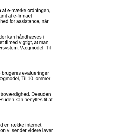
lem af e-mærke ordningen,
amt at e-firmaet
hed for assistance, når
 der kan håndhæves i
 tilmed vigtigt, at man
stersystem, Vægmodel, Til
e brugeres evalueringer
Vægmodel, Til 10 lommer
ns troværdighed. Desuden
suden kan benyttes til at
ed en række internet
on vi sender videre laver