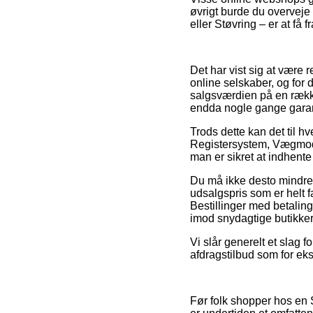
øvrigt burde du overveje 
eller Støvring – er at få 
Det har vist sig at være 
online selskaber, og for 
salgsværdien på en række
endda nogle gange garant
Trods dette kan det til hv
Registersystem, Vægmodel
man er sikret at indhente
Du må ikke desto mindre i
udsalgspris som er helt fa
Bestillinger med betalin
imod snydagtige butikker 
Vi slår generelt et slag 
afdragstilbud som for eks
Før folk shopper hos en 