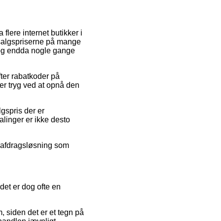
flere internet butikker i
 salgspriserne på mange
, og endda nogle gange
fter rabatkoder på
er tryg ved at opnå den
lgspris der er
alinger er ikke desto
n afdragsløsning som
et er dog ofte en
 siden det er et tegn på