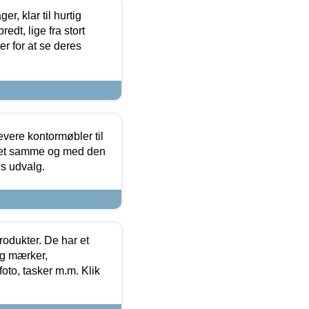
, klar til hurtig
edt, lige fra stort
er for at se deres
evere kontormøbler til
 det samme og med den
es udvalg.
rodukter. De har et
og mærker,
foto, tasker m.m. Klik