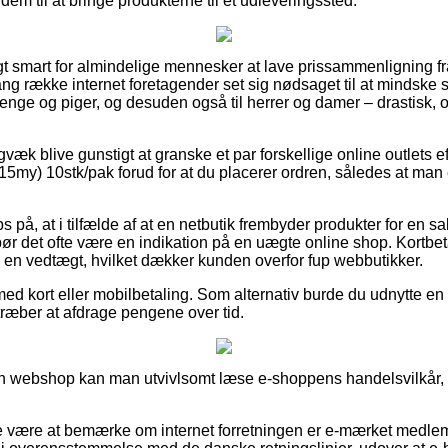
å dem til at bringe produkterne til et udleveringssted.
t smart for almindelige mennesker at lave prissammenligning fra 
ng række internet foretagender set sig nødsaget til at mindske
 drenge og piger, og desuden også til herrer og damer – drastisk
gvæk blive gunstigt at granske et par forskellige online outlets e
my) 10stk/pak forud for at du placerer ordren, således at man 
 på, at i tilfælde af at en netbutik frembyder produkter for en sa
ør det ofte være en indikation på en uægte online shop. Kortbet
en vedtægt, hvilket dækker kunden overfor fup webbutikker.
 med kort eller mobilbetaling. Som alternativ burde du udnytte e
ilstræber at afdrage pengene over tid.
n webshop kan man utvivlsomt læse e-shoppens handelsvilkår, d
 være at bemærke om internet forretningen er e-mærket medlem,