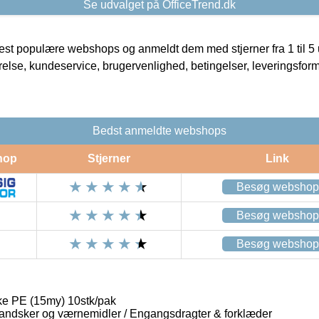
Se udvalget på OfficeTrend.dk
t populære webshops og anmeldt dem med stjerner fra 1 til 5 ud
rrelse, kundeservice, brugervenlighed, betingelser, leveringsfor
Bedst anmeldte webshops
hop
Stjerner
Link
Besøg webshop
Besøg webshop
Besøg webshop
e PE (15my) 10stk/pak
andsker og værnemidler / Engangsdragter & forklæder