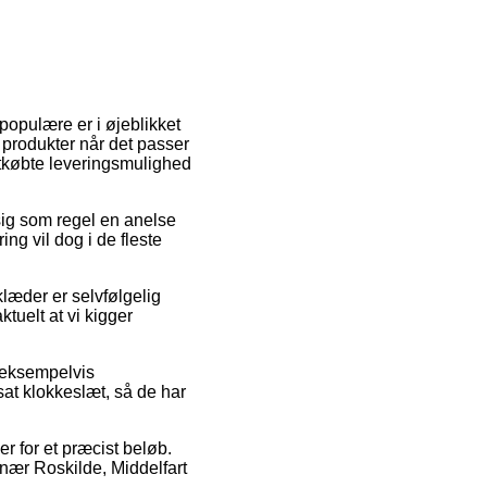
 populære er i øjeblikket
e produkter når det passer
etkøbte leveringsmulighed
 sig som regel en anelse
ng vil dog i de fleste
æder er selvfølgelig
ktuelt at vi kigger
, eksempelvis
sat klokkeslæt, så de har
r for et præcist beløb.
 nær Roskilde, Middelfart