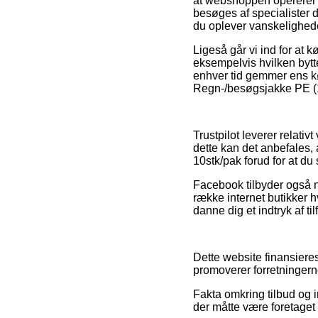
at webshoppen opererer 
besøges af specialister 
du oplever vanskelighede
Ligeså går vi ind for at 
eksempelvis hvilken bytt
enhver tid gemmer ens k
Regn-/besøgsjakke PE (15
Trustpilot leverer relati
dette kan det anbefales
10stk/pak forud for at du
Facebook tilbyder også n
række internet butikker 
danne dig et indtryk af t
Dette website finansiere
promoverer forretninger
Fakta omkring tilbud og i
der måtte være foretaget 