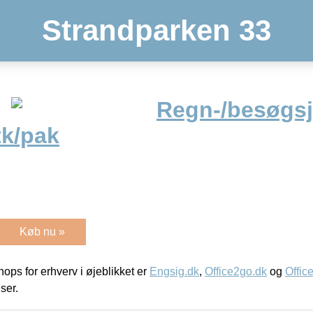
Strandparken 33
Regn-/besøgs
tk/pak
Køb nu »
ps for erhverv i øjeblikket er
Engsig.dk
,
Office2go.dk
og
Offic
iser.