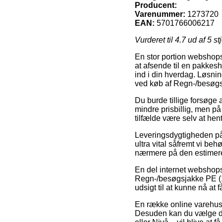
Producent:
Varenummer:
1273720
EAN:
5701766006217
Vurderet til
4.7
ud af 5 st
En stor portion webshops 
at afsende til en pakkesh
ind i din hverdag. Løsni
ved køb af Regn-/besøgs
Du burde tillige forsøge 
mindre prisbillig, men på
tilfælde være selv at he
Leveringsdygtigheden på
ultra vital såfremt vi beh
nærmere på den estimere
En del internet webshops
Regn-/besøgsjakke PE (15m
udsigt til at kunne nå at 
En række online varehuse 
Desuden kan du vælge den