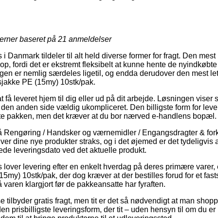
jerner baseret på
21
anmeldelser
i Danmark tildeler til alt held diverse former for fragt. Den mest
op, fordi det er ekstremt fleksibelt at kunne hente de nyindkøbt
ngen er nemlig særdeles ligetil, og endda derudover den mest l
jakke PE (15my) 10stk/pak.
at få leveret hjem til dig eller ud på dit arbejde. Løsningen viser
 den anden side vældig ukompliceret. Den billigste form for leveri
nte pakken, men det kræver at du bor nærved e-handlens bopæl.
 Rengøring / Handsker og værnemidler / Engangsdragter & forkl
øver dine nye produkter straks, og i det øjemed er det tydeligvis a
de leveringsdato ved det aktuelle produkt.
 lover levering efter en enkelt hverdag på deres primære varer
y) 10stk/pak, der dog kræver at der bestilles forud for et fast
få varen klargjort før de pakkeansatte har fyraften.
tilbyder gratis fragt, men tit er det så nødvendigt at man shoppe
 prisbilligste leveringsform, der tit – uden hensyn til om du er