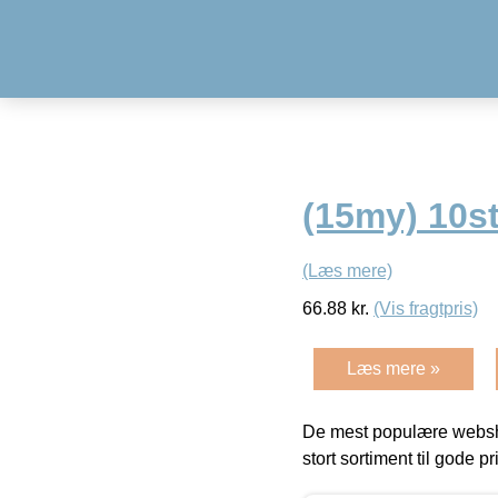
(15my) 10s
(Læs mere)
66.88
kr.
(Vis fragtpris)
Læs mere »
De mest populære websho
stort sortiment til gode pr