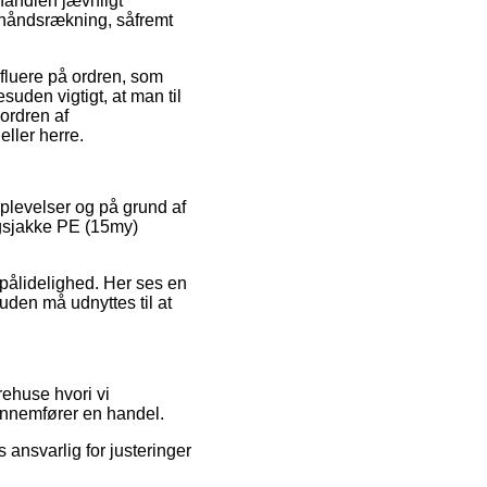
handlen jævnligt
n håndsrækning, såfremt
nfluere på ordren, som
uden vigtigt, at man til
ordren af
ller herre.
oplevelser og på grund af
øgsjakke PE (15my)
 pålidelighed. Her ses en
uden må udnyttes til at
ehuse hvori vi
ennemfører en handel.
 ansvarlig for justeringer