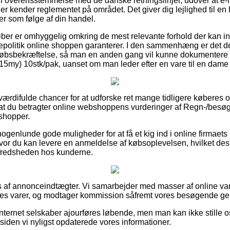
i overensstemmelse med de danske retningslinjer, udover at e-
der kender reglementet på området. Det giver dig lejlighed til e
r som følge af din handel.
køber er omhyggelig omkring de mest relevante forhold der kan i
epolitik online shoppen garanterer. I den sammenhæng er det des
øbsbekræftelse, så man en anden gang vil kunne dokumentere 
my) 10stk/pak, uanset om man leder efter en vare til en dame e
vt værdifulde chancer for at udforske ret mange tidligere køberes 
, at du betragter online webshoppens vurderinger af Regn-/bes
 shopper.
ogenlunde gode muligheder for at få et kig ind i online firmaets
hvor du kan levere en anmeldelse af købsoplevelsen, hvilket des
ilfredsheden hos kunderne.
s af annonceindtægter. Vi samarbejder med masser af online var
nes varer, og modtager kommission såfremt vores besøgende g
nternet selskaber ajourføres løbende, men man kan ikke stille os
siden vi nyligst opdaterede vores informationer.