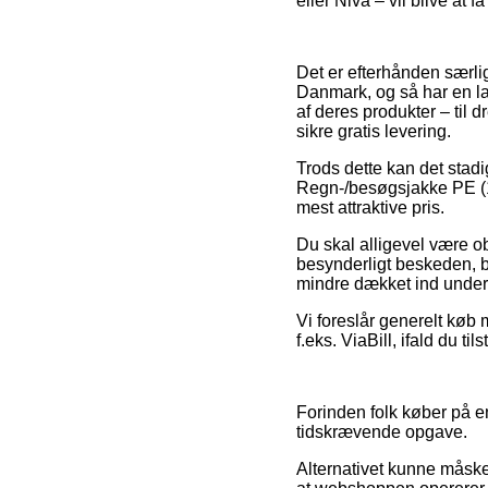
eller Nivå – vil blive at f
Det er efterhånden særlig
Danmark, og så har en la
af deres produkter – til
sikre gratis levering.
Trods dette kan det stadi
Regn-/besøgsjakke PE (15
mest attraktive pris.
Du skal alligevel være obs
besynderligt beskeden, b
mindre dækket ind under 
Vi foreslår generelt køb
f.eks. ViaBill, ifald du t
Forinden folk køber på e
tidskrævende opgave.
Alternativet kunne måske