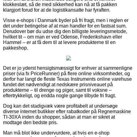
klokkeslæt, så de med sikkerhed kan nå at få pakken
klargjort forud for at de logistikansatte har fyraften.
Visse e-shops i Danmark byder på fri fragt, men i reglen er
det under betingelse af at man handler for en fastsat sum.
Derudover bør du udse dig den billigste leveringsmetode,
hvilket tit – om man er ved Odense, Frederikshavn eller
Hammel – er at få dem til at levere produkterne til en
pakkeshop.
Det er jo yderst hensigtsmæssigt for enhver at sammenligne
priser (via fx PriceRunner) på flere online virksomheder, og
derfor har langt de fleste Texas Instruments online varehuse
fundet det nødvendigt at nedskære prisniveauet på
produkterne – til drenge og piger, samt til voksne –
eftertrykkeligt, og endda nogle gange tilbyde fri fragt.
Dog kan det stadigvæk være profitabelt at undersøge
diverse internet butikker efter rabatkoder på Regnemaskine
TI-30XA inden du shopper, sådan at man er sikret at
modtage den bedste pris.
Man må blot ikke undervurdere, at hvis en e-shop