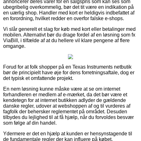
annoncerer deres varer for en salgspris som kan ses som
ubegribelig overkommelig, bør det tit være en indikation på
en uærlig shop. Handler med kort er heldigvis indbefattet af
en forordning, hvilket redder en overfor falske e-shops.
Vi slår generelt et slag for køb med kort eller betalinger med
mobilen. Alternativt bør du drage fordel af en løsning som fx
ViaBill, i tilfælde af at du hellere vil klare pengene af flere
omgange.
Forud for at folk shopper på en Texas Instruments netbutik
bør de principielt have øje for dens forretningsaftale, dog er
det typisk et omfattende projekt.
En nem løsning kunne måske være at se om internet
forhandleren er medlem af e-mærket, da det bør være et
kendetegn for at internet butikken adlyder de gældende
danske regler, udover at webshoppen af og til vurderes af
fagfolk der behersker reglementet på området. Desuden
tilbydes du lejlighed til at få hjælp, når du forvoldes besvær
som følge af din handel.
Ydermere er det en hjælp at kunden er hensynstagende til
de fundamentale regler der kan influere på købet,