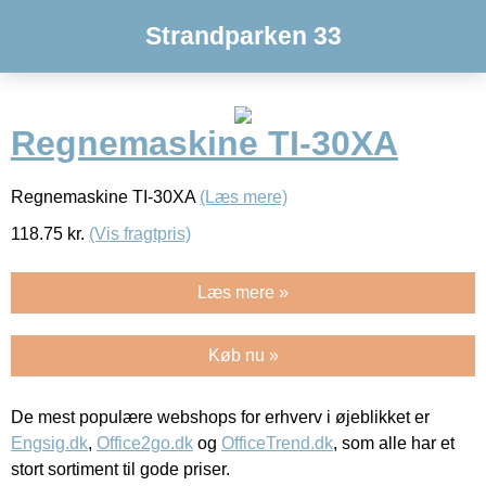
Strandparken 33
Regnemaskine TI-30XA
Regnemaskine TI-30XA
(Læs mere)
118.75
kr.
(Vis fragtpris)
Læs mere »
Køb nu »
De mest populære webshops for erhverv i øjeblikket er
Engsig.dk
,
Office2go.dk
og
OfficeTrend.dk
, som alle har et
stort sortiment til gode priser.