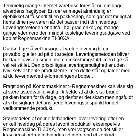
Temmelig mange internet varehuse foreslår nu om dage
alverdens fragttyper. En der er meget almindelig er i
øjeblikket at få sendt til en pakkeshop, som gør det muligt at
hente dine nye varer når det passer ind i din hverdag.
Leveringsmetoden er altså i høj grad enkel, og mange
gange ydermere den mindst kostelige leveringsudgave ved
køb af Regnemaskine TI-30XA.
Du bør lige så vel forsøge at vælge levering til din
privatbolig eller ud på dit arbejde. Leveringsmetoden bliver
beklageligvis en smule mere omkostningsfuld, men lige så
vel ret så let. Den prisbilligste leveringsmulighed er uden
tvivl selv at hente produkterne, men dette står og falder med
at du lever nærved e-forretningens bopæl.
Fragttiden på Kontormaskiner > Regnemaskiner kan vise sig
at være usædvanlig vigtig i tilfælde af at du skal bruge
pakken inden for få dage, og derfor er det skam meningsfuldt
at vi besigtiger det anslåede leveringstidspunkt for det
vedkommende produkt.
Størstedelen af online forhandlere lover levering efter en
enkelt hverdag på deres favorit produkter, eksempelvis
Regnemaskine TI-30XA, men vær vagtsom da det stiller
krav om at ordren indsendes tidligere end et konkret