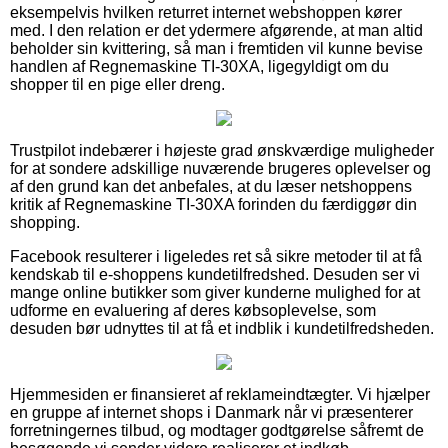
eksempelvis hvilken returret internet webshoppen kører
med. I den relation er det ydermere afgørende, at man altid
beholder sin kvittering, så man i fremtiden vil kunne bevise
handlen af Regnemaskine TI-30XA, ligegyldigt om du
shopper til en pige eller dreng.
Trustpilot indebærer i højeste grad ønskværdige muligheder
for at sondere adskillige nuværende brugeres oplevelser og
af den grund kan det anbefales, at du læser netshoppens
kritik af Regnemaskine TI-30XA forinden du færdiggør din
shopping.
Facebook resulterer i ligeledes ret så sikre metoder til at få
kendskab til e-shoppens kundetilfredshed. Desuden ser vi
mange online butikker som giver kunderne mulighed for at
udforme en evaluering af deres købsoplevelse, som
desuden bør udnyttes til at få et indblik i kundetilfredsheden.
Hjemmesiden er finansieret af reklameindtægter. Vi hjælper
en gruppe af internet shops i Danmark når vi præsenterer
forretningernes tilbud, og modtager godtgørelse såfremt de