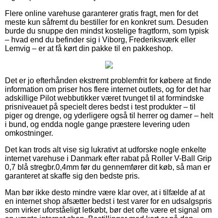
Flere online varehuse garanterer gratis fragt, men for det
meste kun såfremt du bestiller for en konkret sum. Desuden
burde du snuppe den mindst kostelige fragtform, som typisk
– hvad end du befinder sig i Viborg, Frederiksværk eller
Lemvig – er at få kørt din pakke til en pakkeshop.
Det er jo efterhånden ekstremt problemfrit for købere at finde
information om priser hos flere internet outlets, og for det har
adskillige Pilot webbutikker været tvunget til at formindske
prisniveauet på specielt deres bedst i test produkter – til
piger og drenge, og yderligere også til herrer og damer – helt
i bund, og endda nogle gange præstere levering uden
omkostninger.
Det kan trods alt vise sig lukrativt at udforske nogle enkelte
internet varehuse i Danmark efter rabat på Roller V-Ball Grip
0,7 blå stregbr.0,4mm før du gennemfører dit køb, så man er
garanteret at skaffe sig den bedste pris.
Man bør ikke desto mindre være klar over, at i tilfælde af at
en internet shop afsætter bedst i test varer for en udsalgspris
som virker uforståeligt letkøbt, bør det ofte være et signal om