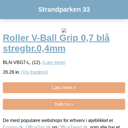
Strandparken 33
Roller V-Ball Grip 0,7 blå
stregbr.0,4mm
BLN-VBG7-L, (12).
(Læs mere)
26.26
kr.
(Vis fragtpris)
Læs mere »
Køb nu »
De mest populære webshops for erhverv i øjeblikket er
Engsig.dk
,
Office2go.dk
og
OfficeTrend.dk
, som alle har et