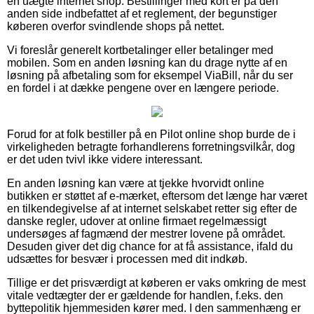
en uægte internet shop. Bestillinger med kort er på den
anden side indbefattet af et reglement, der begunstiger
køberen overfor svindlende shops på nettet.
Vi foreslår generelt kortbetalinger eller betalinger med
mobilen. Som en anden løsning kan du drage nytte af en
løsning på afbetaling som for eksempel ViaBill, når du ser
en fordel i at dække pengene over en længere periode.
Forud for at folk bestiller på en Pilot online shop burde de i
virkeligheden betragte forhandlerens forretningsvilkår, dog
er det uden tvivl ikke videre interessant.
En anden løsning kan være at tjekke hvorvidt online
butikken er støttet af e-mærket, eftersom det længe har været
en tilkendegivelse af at internet selskabet retter sig efter de
danske regler, udover at online firmaet regelmæssigt
undersøges af fagmænd der mestrer lovene på området.
Desuden giver det dig chance for at få assistance, ifald du
udsættes for besvær i processen med dit indkøb.
Tillige er det prisværdigt at køberen er vaks omkring de mest
vitale vedtægter der er gældende for handlen, f.eks. den
byttepolitik hjemmesiden kører med. I den sammenhæng er