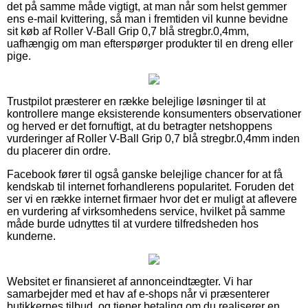
det på samme måde vigtigt, at man når som helst gemmer
ens e-mail kvittering, så man i fremtiden vil kunne bevidne
sit køb af Roller V-Ball Grip 0,7 blå stregbr.0,4mm,
uafhængig om man efterspørger produkter til en dreng eller
pige.
Trustpilot præsterer en række belejlige løsninger til at
kontrollere mange eksisterende konsumenters observationer
og herved er det fornuftigt, at du betragter netshoppens
vurderinger af Roller V-Ball Grip 0,7 blå stregbr.0,4mm inden
du placerer din ordre.
Facebook fører til også ganske belejlige chancer for at få
kendskab til internet forhandlerens popularitet. Foruden det
ser vi en række internet firmaer hvor det er muligt at aflevere
en vurdering af virksomhedens service, hvilket på samme
måde burde udnyttes til at vurdere tilfredsheden hos
kunderne.
Websitet er finansieret af annonceindtægter. Vi har
samarbejder med et hav af e-shops når vi præsenterer
butikkernes tilbud, og tjener betaling om du realiserer en