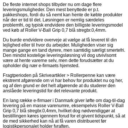
De fleste internet shops tilbyder nu om dage flere
leveringsmuligheder. Den mest benyttede er p.t.
pakkeshops, fordi du så nemt kan hente de købte produkter
når der er tid til det. Løsningen er nemlig særdeles
problemfri, og typisk endvidere den billigste leveringsmodel
ved køb af Roller V-Ball Grip 0,7 blå stregbr.0,4mm.
Du burde endvidere overveje at vælge at få leveret til din
lejlighed eller til hvor du arbejder. Muligheden viser sig
mange gange en tand dyrere, men samtidig særligt smertefri.
Den mindst kostelige leveringsløsning vil dog utvivlsomt
være at hente varerne selv, men dette forudsætter at du
opholder dig nær e-firmaets hjemsted.
Fragtperioden på Skriveartikler > Rollerpenne kan være
ekstremt afgørende om vi har behov for produktet nu og her,
og af den grund er det helt afgørende at du studerer den
anslåede leveringstid for det relevante produkt.
En lang række e-firmaer i Danmark giver løfte om dag-til-dag
levering på en masse varenumre, eksempelvis Roller V-Ball
Grip 0,7 blå stregbr.0,4mm, hvilket dog nødvendiggør at
bestillingen køres igennem forud for et givent tidspunkt, så at
de med sikkerhed kan nå at få varen distribueret før
logistikpersonalet holder fyraften.