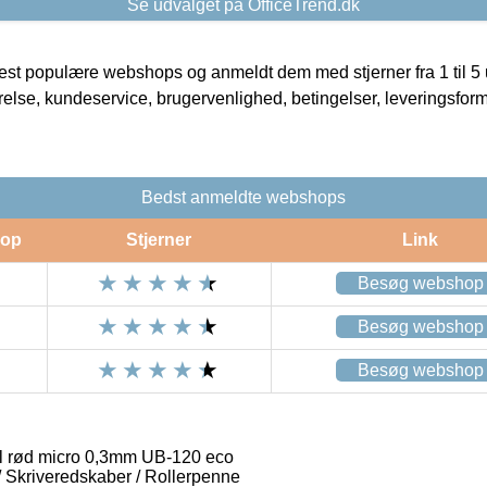
Se udvalget på OfficeTrend.dk
t populære webshops og anmeldt dem med stjerner fra 1 til 5 ud
rrelse, kundeservice, brugervenlighed, betingelser, leveringsfor
Bedst anmeldte webshops
op
Stjerner
Link
Besøg webshop
Besøg webshop
Besøg webshop
l rød micro 0,3mm UB-120 eco
 / Skriveredskaber / Rollerpenne