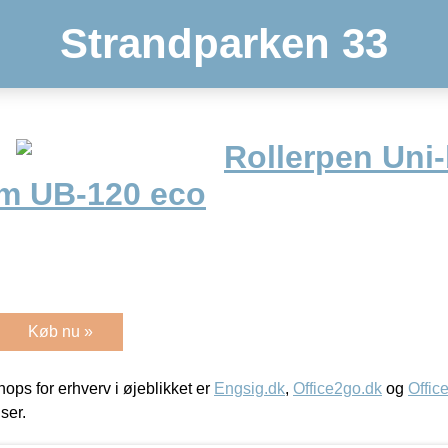
Strandparken 33
Rollerpen Uni-
m UB-120 eco
Køb nu »
ps for erhverv i øjeblikket er
Engsig.dk
,
Office2go.dk
og
Offic
iser.