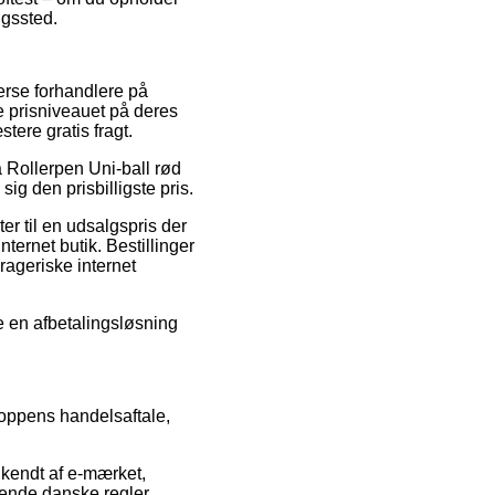
ngssted.
verse forhandlere på
pe prisniveauet på deres
tere gratis fragt.
på Rollerpen Uni-ball rød
g den prisbilligste pris.
r til en udsalgspris der
ernet butik. Bestillinger
rageriske internet
e en afbetalingsløsning
hoppens handelsaftale,
kendt af e-mærket,
dende danske regler,