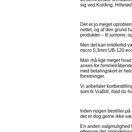
sig ved Kolding, Hillerød e
Det er jo meget uproblema
nettet, og af den grund h
produkter – til juniorer,
Men det kan imidlertid vær
micro 0,3mm UB-120 eco f
Man må lige meget hvad v
anses for himmelråbende 
med betalingskort er held
forretninger.
Vi anbefaler kortbestill
som fx ViaBill, ifald du h
Inden nogen bestiller på
det er dog gerne ikke sær
En anden valgmulighed k
eftersom det almindeligv