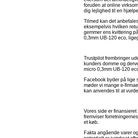
foruden at online virksom
dig lejlighed til en hjæl
Tilmed kan det anbefales
eksempelvis hvilken return
gemmer ens kvittering på
0,3mm UB-120 eco, ligegyl
Trustpilot frembringer 
kunders domme og derved 
micro 0,3mm UB-120 eco f
Facebook byder på lige s
møder vi mange e-firmae
kan anvendes til at vurd
Vores side er finansieret
fremviser forretningernes
et køb.
Fakta angående varer og 