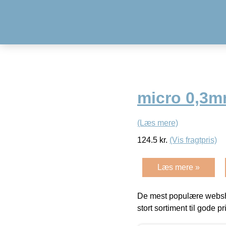
micro 0,3m
(Læs mere)
124.5
kr.
(Vis fragtpris)
Læs mere »
De mest populære websho
stort sortiment til gode pr