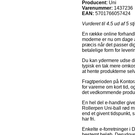
Producent:
Uni
Varenummer:
1437236
EAN:
5701766057424
Vurderet til
4.5
ud af 5 st
En række online forhandl
moderne er nu om dage a
præcis når det passer d
betalelige form for leve
Du kan ydermere udse dig
typisk en tak mere omkos
at hente produkterne selv
Fragtperioden på Kontorar
for varerne om kort tid, 
det vedkommende produk
En hel del e-handler give
Rollerpen Uni-ball rød m
end et givent tidspunkt, 
har fri.
Enkelte e-forretninger i 
bestemt beløb. Derudover