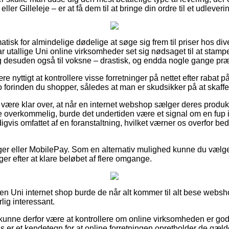
ller Gilleleje – er at få dem til at bringe din ordre til et udleveri
tisk for almindelige dødelige at søge sig frem til priser hos di
ar utallige Uni online virksomheder set sig nødsaget til at stam
 og desuden også til voksne – drastisk, og endda nogle gange præs
e nyttigt at kontrollere visse forretninger på nettet efter rabat 
orinden du shopper, således at man er skudsikker på at skaffe si
ære klar over, at når en internet webshop sælger deres produkte
overkommelig, burde det undertiden være et signal om en fup int
igvis omfattet af en foranstaltning, hvilket værner os overfor bed
inger eller MobilePay. Som en alternativ mulighed kunne du vælg
iger efter at klare beløbet af flere omgange.
 en Uni internet shop burde de når alt kommer til alt bese webs
lig interessant.
unne derfor være at kontrollere om online virksomheden er god
is er et kendetegn for at online forretningen opretholder de gæl