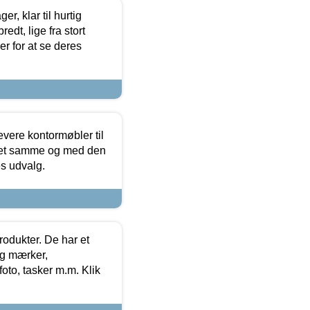
, klar til hurtig
edt, lige fra stort
er for at se deres
evere kontormøbler til
 det samme og med den
es udvalg.
rodukter. De har et
og mærker,
foto, tasker m.m. Klik