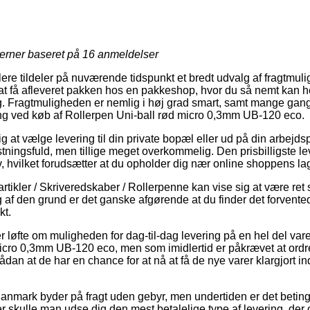
jerner baseret på
16
anmeldelser
ere tildeler på nuværende tidspunkt et bredt udvalg af fragtmul
t få afleveret pakken hos en pakkeshop, hvor du så nemt kan h
ig. Fragtmuligheden er nemlig i høj grad smart, samt mange ga
ring ved køb af Rollerpen Uni-ball rød micro 0,3mm UB-120 eco.
 at vælge levering til din private bopæl eller ud på din arbejds
tningsfuld, men tillige meget overkommelig. Den prisbilligste le
, hvilket forudsætter at du opholder dig nær online shoppens lag
tikler / Skriveredskaber / Rollerpenne kan vise sig at være ret så
og af den grund er det ganske afgørende at du finder det forvent
t.
r løfte om muligheden for dag-til-dag levering på en hel del var
icro 0,3mm UB-120 eco, men som imidlertid er påkrævet at ordr
sådan at de har en chance for at nå at få de nye varer klargjort i
Danmark byder på fragt uden gebyr, men undertiden er det betinget
 skulle man udse dig den mest betalelige type af levering, der 