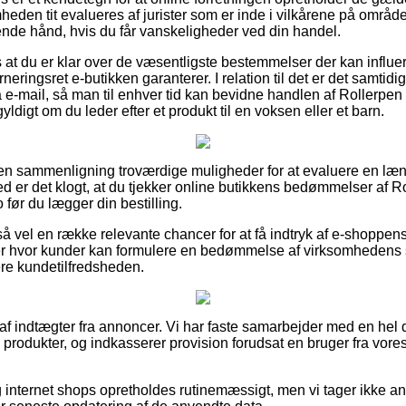
heden tit evalueres af jurister som er inde i vilkårene på områd
pende hånd, hvis du får vanskeligheder ved din handel.
 at du er klar over de væsentligste bestemmelser der kan influe
eringsret e-butikken garanterer. I relation til det er det samtidig 
 e-mail, så man til enhver tid kan bevidne handlen af Rollerpen 
digt om du leder efter et produkt til en voksen eller et barn.
uden sammenligning troværdige muligheder for at evaluere en 
er det klogt, at du tjekker online butikkens bedømmelser af Ro
ør du lægger din bestilling.
å vel en række relevante chancer for at få indtryk af e-shoppen
r hvor kunder kan formulere en bedømmelse af virksomhedens s
ere kundetilfredsheden.
 af indtægter fra annoncer. Vi har faste samarbejder med en hel d
 produkter, og indkasserer provision forudsat en bruger fra vor
internet shops opretholdes rutinemæssigt, men vi tager ikke ans