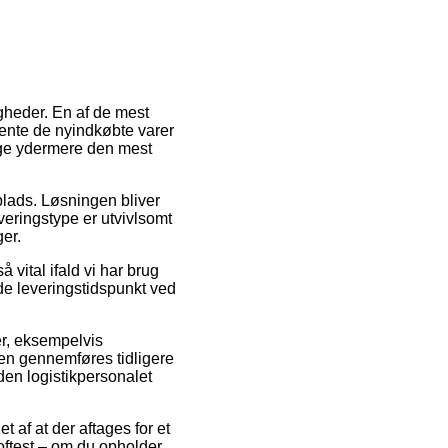
igheder. En af de mest
ente de nyindkøbte varer
nge ydermere den mest
plads. Løsningen bliver
veringstype er utvivlsomt
er.
 vital ifald vi har brug
ede leveringstidspunkt ved
er, eksempelvis
en gennemføres tidligere
nden logistikpersonalet
 af at der aftages for et
oftest – om du opholder