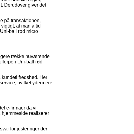
et. Derudover giver det
re på transaktionen,
vigtigt, at man altid
Uni-ball rød micro
længere række nuværende
llerpen Uni-ball rød
s kundetilfredshed. Her
ervice, hvilket ydermere
el e-firmaer da vi
es hjemmeside realiserer
var for justeringer der