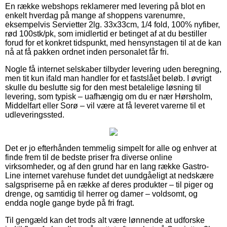
En række webshops reklamerer med levering på blot en
enkelt hverdag på mange af shoppens varenumre,
eksempelvis Servietter 2lg. 33x33cm, 1/4 fold, 100% nyfiber,
rød 100stk/pk, som imidlertid er betinget af at du bestiller
forud for et konkret tidspunkt, med hensynstagen til at de kan
nå at få pakken ordnet inden personalet får fri.
Nogle få internet selskaber tilbyder levering uden beregning,
men tit kun ifald man handler for et fastslået beløb. I øvrigt
skulle du beslutte sig for den mest betalelige løsning til
levering, som typisk – uafhængig om du er nær Hørsholm,
Middelfart eller Sorø – vil være at få leveret varerne til et
udleveringssted.
Det er jo efterhånden temmelig simpelt for alle og enhver at
finde frem til de bedste priser fra diverse online
virksomheder, og af den grund har en lang række Gastro-
Line internet varehuse fundet det uundgåeligt at nedskære
salgspriserne på en række af deres produkter – til piger og
drenge, og samtidig til herrer og damer – voldsomt, og
endda nogle gange byde på fri fragt.
Til gengæld kan det trods alt være lønnende at udforske