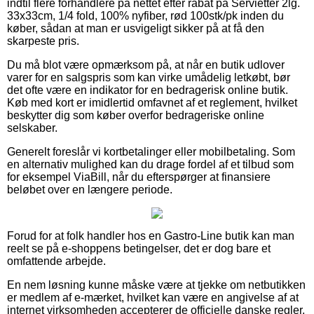
indtil flere forhandlere på nettet efter rabat på Servietter 2lg.
33x33cm, 1/4 fold, 100% nyfiber, rød 100stk/pk inden du
køber, sådan at man er usvigeligt sikker på at få den
skarpeste pris.
Du må blot være opmærksom på, at når en butik udlover
varer for en salgspris som kan virke umådelig letkøbt, bør
det ofte være en indikator for en bedragerisk online butik.
Køb med kort er imidlertid omfavnet af et reglement, hvilket
beskytter dig som køber overfor bedrageriske online
selskaber.
Generelt foreslår vi kortbetalinger eller mobilbetaling. Som
en alternativ mulighed kan du drage fordel af et tilbud som
for eksempel ViaBill, når du efterspørger at finansiere
beløbet over en længere periode.
Forud for at folk handler hos en Gastro-Line butik kan man
reelt se på e-shoppens betingelser, det er dog bare et
omfattende arbejde.
En nem løsning kunne måske være at tjekke om netbutikken
er medlem af e-mærket, hvilket kan være en angivelse af at
internet virksomheden accepterer de officielle danske regler,