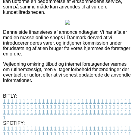
kan udforme en bedømmelse af virksomhedens service,
som på samme måde kan anvendes til at vurdere
kundetilfredsheden.
Denne side finansieres af annonceindtægter. Vi har aftaler
med en masse online shops i Danmark derved at vi
introducerer deres varer, og indtjener kommission under
forudsætning af at en bruger fra vores hjemmeside foretager
en ordre.
Vejledning omkring tilbud og internet foretagender værnes
om rutinemæssigt, men vi tager forbehold for ændringer der
eventuelt er udført efter at vi senest opdaterede de anvendte
informationer.
BITLY:
1
1
1
1
1
1
1
1
1
1
1
1
1
1
1
1
1
1
1
1
1
1
1
1
1
1
1
1
1
1
1
1
1
1
1
1
1
1
1
1
1
1
1
1
1
1
1
1
1
1
1
1
1
1
1
1
1
1
1
1
1
1
1
1
1
1
1
1
1
1
1
1
1
1
1
1
1
1
1
1
1
1
1
1
1
1
1
1
1
1
1
1
1
1
1
1
1
1
1
1
SPOTIFY:
1
1
1
1
1
1
1
1
1
1
1
1
1
1
1
1
1
1
1
1
1
1
1
1
1
1
1
1
1
1
1
1
1
1
1
1
1
1
1
1
1
1
1
1
1
1
1
1
1
1
1
1
1
1
1
1
1
1
1
1
1
1
1
1
1
1