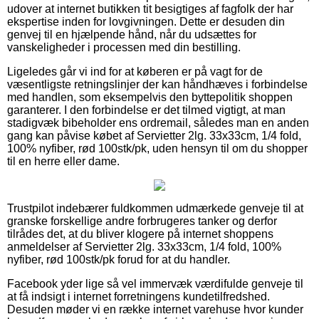
udover at internet butikken tit besigtiges af fagfolk der har
ekspertise inden for lovgivningen. Dette er desuden din
genvej til en hjælpende hånd, når du udsættes for
vanskeligheder i processen med din bestilling.
Ligeledes går vi ind for at køberen er på vagt for de
væsentligste retningslinjer der kan håndhæves i forbindelse
med handlen, som eksempelvis den byttepolitik shoppen
garanterer. I den forbindelse er det tilmed vigtigt, at man
stadigvæk bibeholder ens ordremail, således man en anden
gang kan påvise købet af Servietter 2lg. 33x33cm, 1/4 fold,
100% nyfiber, rød 100stk/pk, uden hensyn til om du shopper
til en herre eller dame.
Trustpilot indebærer fuldkommen udmærkede genveje til at
granske forskellige andre forbrugeres tanker og derfor
tilrådes det, at du bliver klogere på internet shoppens
anmeldelser af Servietter 2lg. 33x33cm, 1/4 fold, 100%
nyfiber, rød 100stk/pk forud for at du handler.
Facebook yder lige så vel immervæk værdifulde genveje til
at få indsigt i internet forretningens kundetilfredshed.
Desuden møder vi en række internet varehuse hvor kunder