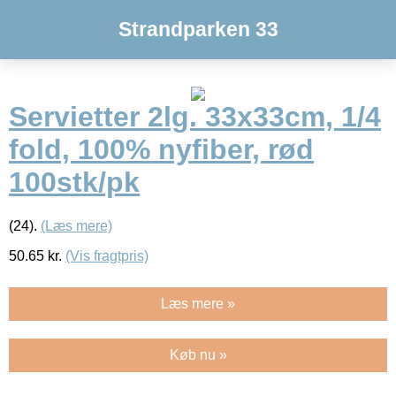
Strandparken 33
Servietter 2lg. 33x33cm, 1/4
fold, 100% nyfiber, rød
100stk/pk
(24).
(Læs mere)
50.65
kr.
(Vis fragtpris)
Læs mere »
Køb nu »