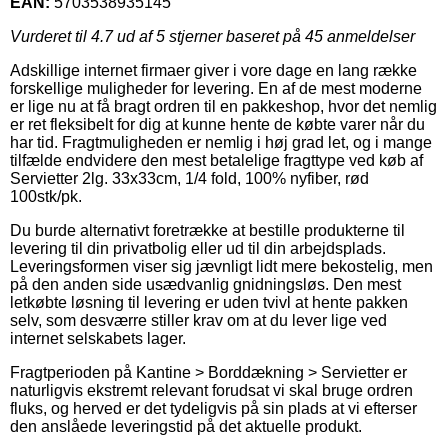
EAN:
5703538935145
Vurderet til
4.7
ud af 5 stjerner baseret på
45
anmeldelser
Adskillige internet firmaer giver i vore dage en lang række
forskellige muligheder for levering. En af de mest moderne
er lige nu at få bragt ordren til en pakkeshop, hvor det nemlig
er ret fleksibelt for dig at kunne hente de købte varer når du
har tid. Fragtmuligheden er nemlig i høj grad let, og i mange
tilfælde endvidere den mest betalelige fragttype ved køb af
Servietter 2lg. 33x33cm, 1/4 fold, 100% nyfiber, rød
100stk/pk.
Du burde alternativt foretrække at bestille produkterne til
levering til din privatbolig eller ud til din arbejdsplads.
Leveringsformen viser sig jævnligt lidt mere bekostelig, men
på den anden side usædvanlig gnidningsløs. Den mest
letkøbte løsning til levering er uden tvivl at hente pakken
selv, som desværre stiller krav om at du lever lige ved
internet selskabets lager.
Fragtperioden på Kantine > Borddækning > Servietter er
naturligvis ekstremt relevant forudsat vi skal bruge ordren
fluks, og herved er det tydeligvis på sin plads at vi efterser
den anslåede leveringstid på det aktuelle produkt.