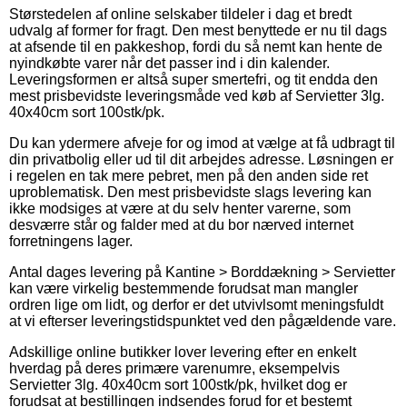
Størstedelen af online selskaber tildeler i dag et bredt
udvalg af former for fragt. Den mest benyttede er nu til dags
at afsende til en pakkeshop, fordi du så nemt kan hente de
nyindkøbte varer når det passer ind i din kalender.
Leveringsformen er altså super smertefri, og tit endda den
mest prisbevidste leveringsmåde ved køb af Servietter 3lg.
40x40cm sort 100stk/pk.
Du kan ydermere afveje for og imod at vælge at få udbragt til
din privatbolig eller ud til dit arbejdes adresse. Løsningen er
i regelen en tak mere pebret, men på den anden side ret
uproblematisk. Den mest prisbevidste slags levering kan
ikke modsiges at være at du selv henter varerne, som
desværre står og falder med at du bor nærved internet
forretningens lager.
Antal dages levering på Kantine > Borddækning > Servietter
kan være virkelig bestemmende forudsat man mangler
ordren lige om lidt, og derfor er det utvivlsomt meningsfuldt
at vi efterser leveringstidspunktet ved den pågældende vare.
Adskillige online butikker lover levering efter en enkelt
hverdag på deres primære varenumre, eksempelvis
Servietter 3lg. 40x40cm sort 100stk/pk, hvilket dog er
forudsat at bestillingen indsendes forud for et bestemt