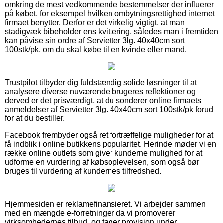
omkring de mest vedkommende bestemmelser der influerer
på købet, for eksempel hvilken ombytningsrettighed internet
firmaet benytter. Derfor er det virkelig vigtigt, at man
stadigvæk bibeholder ens kvittering, således man i fremtiden
kan påvise sin ordre af Servietter 3lg. 40x40cm sort
100stk/pk, om du skal købe til en kvinde eller mand.
Trustpilot tilbyder dig fuldstændig solide løsninger til at
analysere diverse nuværende brugeres reflektioner og
derved er det prisværdigt, at du sonderer online firmaets
anmeldelser af Servietter 3lg. 40x40cm sort 100stk/pk forud
for at du bestiller.
Facebook frembyder også ret fortræffelige muligheder for at
få indblik i online butikkens popularitet. Herinde møder vi en
række online outlets som giver kunderne mulighed for at
udforme en vurdering af købsoplevelsen, som også bør
bruges til vurdering af kundernes tilfredshed.
Hjemmesiden er reklamefinansieret. Vi arbejder sammen
med en mængde e-forretninger da vi promoverer
virksomhedernes tilbud, og tager provision under