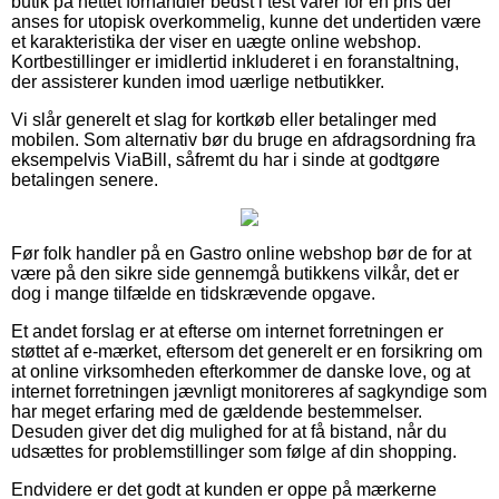
butik på nettet forhandler bedst i test varer for en pris der
anses for utopisk overkommelig, kunne det undertiden være
et karakteristika der viser en uægte online webshop.
Kortbestillinger er imidlertid inkluderet i en foranstaltning,
der assisterer kunden imod uærlige netbutikker.
Vi slår generelt et slag for kortkøb eller betalinger med
mobilen. Som alternativ bør du bruge en afdragsordning fra
eksempelvis ViaBill, såfremt du har i sinde at godtgøre
betalingen senere.
Før folk handler på en Gastro online webshop bør de for at
være på den sikre side gennemgå butikkens vilkår, det er
dog i mange tilfælde en tidskrævende opgave.
Et andet forslag er at efterse om internet forretningen er
støttet af e-mærket, eftersom det generelt er en forsikring om
at online virksomheden efterkommer de danske love, og at
internet forretningen jævnligt monitoreres af sagkyndige som
har meget erfaring med de gældende bestemmelser.
Desuden giver det dig mulighed for at få bistand, når du
udsættes for problemstillinger som følge af din shopping.
Endvidere er det godt at kunden er oppe på mærkerne