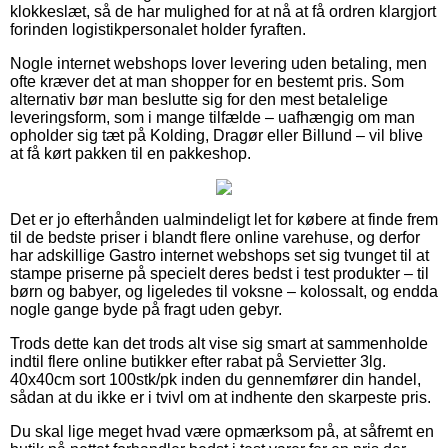
klokkeslæt, så de har mulighed for at nå at få ordren klargjort
forinden logistikpersonalet holder fyraften.
Nogle internet webshops lover levering uden betaling, men
ofte kræver det at man shopper for en bestemt pris. Som
alternativ bør man beslutte sig for den mest betalelige
leveringsform, som i mange tilfælde – uafhængig om man
opholder sig tæt på Kolding, Dragør eller Billund – vil blive
at få kørt pakken til en pakkeshop.
Det er jo efterhånden ualmindeligt let for købere at finde frem
til de bedste priser i blandt flere online varehuse, og derfor
har adskillige Gastro internet webshops set sig tvunget til at
stampe priserne på specielt deres bedst i test produkter – til
børn og babyer, og ligeledes til voksne – kolossalt, og endda
nogle gange byde på fragt uden gebyr.
Trods dette kan det trods alt vise sig smart at sammenholde
indtil flere online butikker efter rabat på Servietter 3lg.
40x40cm sort 100stk/pk inden du gennemfører din handel,
sådan at du ikke er i tvivl om at indhente den skarpeste pris.
Du skal lige meget hvad være opmærksom på, at såfremt en