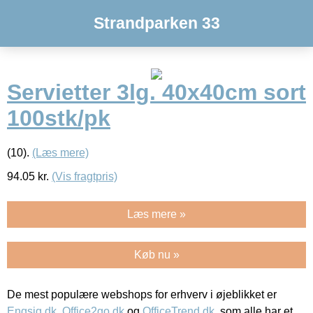
Strandparken 33
Servietter 3lg. 40x40cm sort
100stk/pk
(10).
(Læs mere)
94.05
kr.
(Vis fragtpris)
Læs mere »
Køb nu »
De mest populære webshops for erhverv i øjeblikket er
Engsig.dk
,
Office2go.dk
og
OfficeTrend.dk
, som alle har et