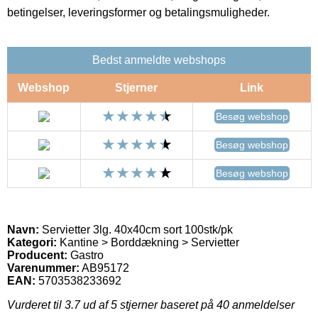
betingelser, leveringsformer og betalingsmuligheder.
Bedst anmeldte webshops
Webshop
Stjerner
Link
Besøg webshop
Besøg webshop
Besøg webshop
Navn:
Servietter 3lg. 40x40cm sort 100stk/pk
Kategori:
Kantine > Borddækning > Servietter
Producent:
Gastro
Varenummer:
AB95172
EAN:
5703538233692
Vurderet til
3.7
ud af 5 stjerner baseret på
40
anmeldelser