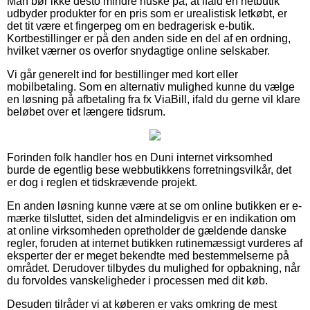
Man bør ikke desto mindre huske på, at ifald en netbutik
udbyder produkter for en pris som er urealistisk letkøbt, er
det tit være et fingerpeg om en bedragerisk e-butik.
Kortbestillinger er på den anden side en del af en ordning,
hvilket værner os overfor snydagtige online selskaber.
Vi går generelt ind for bestillinger med kort eller
mobilbetaling. Som en alternativ mulighed kunne du vælge
en løsning på afbetaling fra fx ViaBill, ifald du gerne vil klare
beløbet over et længere tidsrum.
Forinden folk handler hos en Duni internet virksomhed
burde de egentlig bese webbutikkens forretningsvilkår, det
er dog i reglen et tidskrævende projekt.
En anden løsning kunne være at se om online butikken er e-
mærke tilsluttet, siden det almindeligvis er en indikation om
at online virksomheden opretholder de gældende danske
regler, foruden at internet butikken rutinemæssigt vurderes af
eksperter der er meget bekendte med bestemmelserne på
området. Derudover tilbydes du mulighed for opbakning, når
du forvoldes vanskeligheder i processen med dit køb.
Desuden tilråder vi at køberen er vaks omkring de mest