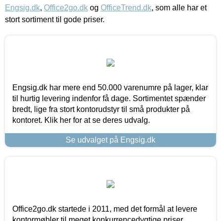
Engsig.dk
,
Office2go.dk
og
OfficeTrend.dk
, som alle har et
stort sortiment til gode priser.
Engsig.dk har mere end 50.000 varenumre på lager, klar
til hurtig levering indenfor få dage. Sortimentet spænder
bredt, lige fra stort kontorudstyr til små produkter på
kontoret. Klik her for at se deres udvalg.
Se udvalget på Engsig.dk
Office2go.dk startede i 2011, med det formål at levere
kontormøbler til meget konkurrencedygtige priser,