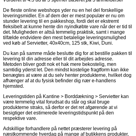
De fleste online webshops yder nu en hel del forskellige
leveringsmidler. En af dem der er mest populær er nu om
stunder levering til en pakkeshop, fordi det er ekstremt
fleksibelt at kunne hente din nyindkøbte vare når der er tid til
det. Muligheden er altså temmelig praktisk, samt i mange
tilfælde endvidere den mest betalelige leveringsmulighed
ved køb af Servietter, 40x40cm, 125 stk, Kiwi, Duni.
Du kan på samme måde beslutte dig for at bestille pakken til
levering til din adresse eller til dit arbejdes adresse.
Metoden bliver godt nok et hak mere bekostelig, men
samtidig yderst let. Den mindst kostelige fragtform kan ikke
benægtes at være at du selv henter produkterne, hvilket dog
afhænger af at du fysisk befinder dig nær e-handlens
hjemsted.
Leveringstiden på Kantine > Borddækning > Servietter kan
være temmelig vital forudsat du står og skal bruge
produkterne straks, så derfor er det ret afgørende at vi
besigtiger det estimerede leveringstidspunkt på den
respektive vare.
Adskillige forhandlere på nettet præsterer levering på
næstkommende hverdag på mange af butikkens produkter,