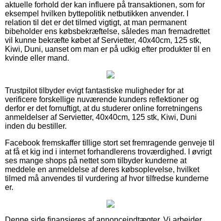
aktuelle forhold der kan influere på transaktionen, som for
eksempel hvilken byttepolitik netbutikken anvender. I
relation til det er det tilmed vigtigt, at man permanent
bibeholder ens købsbekræftelse, således man fremadrettet
vil kunne bekræfte købet af Servietter, 40x40cm, 125 stk,
Kiwi, Duni, uanset om man er på udkig efter produkter til en
kvinde eller mand.
Trustpilot tilbyder evigt fantastiske muligheder for at
verificere forskellige nuværende kunders reflektioner og
derfor er det fornuftigt, at du studerer online forretningens
anmeldelser af Servietter, 40x40cm, 125 stk, Kiwi, Duni
inden du bestiller.
Facebook fremskaffer tillige stort set fremragende genveje til
at få et kig ind i internet forhandlerens troværdighed. I øvrigt
ses mange shops på nettet som tilbyder kunderne at
meddele en anmeldelse af deres købsoplevelse, hvilket
tilmed må anvendes til vurdering af hvor tilfredse kunderne
er.
Denne side finansieres af annonceindtægter. Vi arbejder