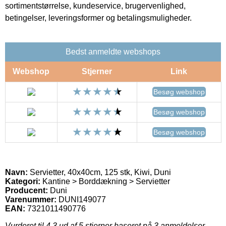
sortimentstørrelse, kundeservice, brugervenlighed,
betingelser, leveringsformer og betalingsmuligheder.
Bedst anmeldte webshops
Webshop
Stjerner
Link
Besøg webshop
Besøg webshop
Besøg webshop
Navn:
Servietter, 40x40cm, 125 stk, Kiwi, Duni
Kategori:
Kantine > Borddækning > Servietter
Producent:
Duni
Varenummer:
DUNI149077
EAN:
7321011490776
Vurderet til
4.3
ud af 5 stjerner baseret på
3
anmeldelser