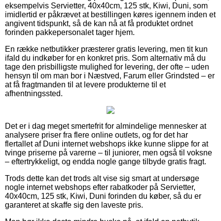
eksempelvis Servietter, 40x40cm, 125 stk, Kiwi, Duni, som
imidlertid er påkrævet at bestillingen køres igennem inden et
angivent tidspunkt, så de kan nå at få produktet ordnet
forinden pakkepersonalet tager hjem.
En række netbutikker præsterer gratis levering, men tit kun
ifald du indkøber for en konkret pris. Som alternativ må du
tage den prisbilligste mulighed for levering, der ofte – uden
hensyn til om man bor i Næstved, Farum eller Grindsted – er
at få fragtmanden til at levere produkterne til et
afhentningssted.
Det er i dag meget smertefrit for almindelige mennesker at
analysere priser fra flere online outlets, og for det har
flertallet af Duni internet webshops ikke kunne slippe for at
tvinge priserne på varerne – til juniorer, men også til voksne
– eftertrykkeligt, og endda nogle gange tilbyde gratis fragt.
Trods dette kan det trods alt vise sig smart at undersøge
nogle internet webshops efter rabatkoder på Servietter,
40x40cm, 125 stk, Kiwi, Duni forinden du køber, så du er
garanteret at skaffe sig den laveste pris.