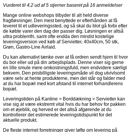
Vurderet til
4.2
ud af 5 stjerner baseret på
16
anmeldelser
Mange online webshops tilbyder til alt held diverse
fragtløsninger. Den mest benyttede er efterhånden at få
leveret til et udleveringssted, og så skal du blot gå forbi efter
de købte varer den dag der passer dig. Løsningen er altså
ultra problemfri, samt ofte endda den mindst kostelige
leveringsversion ved køb af Servietter, 40x40cm, 50 stk,
Grøn, Gastro-Line Airlaid.
Du kan alternativt tænke over at få ordren sendt hjem til hvor
du bor eller ud på din arbejdsplads. Denne viser sig gerne
en lille smule mere omkostningsfuld, men endvidere særligt
bekvem. Den prisbilligste leveringsmåde vil dog utvivlsomt
være selv at hente produkterne, men det står og falder med
at du har bopæl med kort afstand til internet forhandlerens
bopæl.
Leveringstiden på Kantine > Borddækning > Servietter kan
vise sig at være ekstremt vital hvis du har behov for pakken
om et øjeblik, og herved er det altså afgørende at du
kontrollerer det estimerede leveringstidspunkt for det
aktuelle produkt.
De fleste internet forretninger giver løfte om levering på