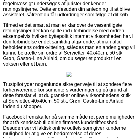
regelmæssigt undersøges af jurister der kender
retningslinjerne. Dette er desuden din anledning til at blive
assisteret, såfremt du får udfordringer som følge af dit køb.
Tilmed er det smart at man er klar over de væsentligste
retningslinjer der kan spille ind i forbindelse med ordren,
eksempelvis hvilken byttepolitik internet virksomheden har. I
den forbindelse er det samtidig afgørende, at man altid
beholder ens ordrekvittering, således man en anden gang vil
kunne bekræfte sin ordre af Servietter, 40x40cm, 50 stk,
Grøn, Gastro-Line Airlaid, om du søger et produkt til en
voksen eller et barn.
Trustpilot yder nogenlunde sikre genveje til at sondere flere
forhenværende konsumenters vurderinger og på grund af
dette foreslår vi, at du gransker online virksomhedens kritik
af Servietter, 40x40cm, 50 stk, Grøn, Gastro-Line Airlaid
inden du shopper.
Facebook fremskaffer på samme måde ret pæne muligheder
for at få kendskab til online firmaets kundetilfredshed.
Desuden ser vi faktisk online outlets som giver kunderne
mulighed for at give en bedømmelse af deres