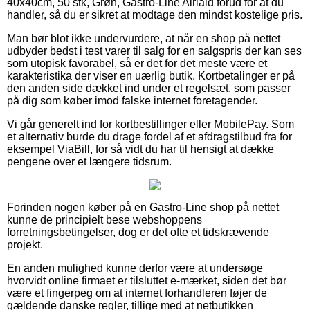
40x40cm, 50 stk, Grøn, Gastro-Line Airlaid forud for at du
handler, så du er sikret at modtage den mindst kostelige pris.
Man bør blot ikke undervurdere, at når en shop på nettet
udbyder bedst i test varer til salg for en salgspris der kan ses
som utopisk favorabel, så er det for det meste være et
karakteristika der viser en uærlig butik. Kortbetalinger er på
den anden side dækket ind under et regelsæt, som passer
på dig som køber imod falske internet foretagender.
Vi går generelt ind for kortbestillinger eller MobilePay. Som
et alternativ burde du drage fordel af et afdragstilbud fra for
eksempel ViaBill, for så vidt du har til hensigt at dække
pengene over et længere tidsrum.
Forinden nogen køber på en Gastro-Line shop på nettet
kunne de principielt bese webshoppens
forretningsbetingelser, dog er det ofte et tidskrævende
projekt.
En anden mulighed kunne derfor være at undersøge
hvorvidt online firmaet er tilsluttet e-mærket, siden det bør
være et fingerpeg om at internet forhandleren føjer de
gældende danske regler, tillige med at netbutikken