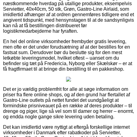
næstkommende hverdag på utallige produkter, eksempelvis
Servietter, 40x40cm, 50 stk, Grøn, Gastro-Line Airlaid, som
imidlertid afhænger af at ordren gennemføres tidligere end et
angivent tidspunkt, med hensynstagen til at de sandsynligvis
kan nå at få bestillingen distribueret før
logistikmedarbejderne har fyraften.
En hel del online virksomheder frembyder gratis levering,
men ofte er det under forudsætning af at der bestilles for en
fastsat sum. Derudover bør du beslutte sig for den mest
letkøbte leveringsmodel, hvilket oftest – uanset om du
befinder sig tæt på Fredericia, Nyborg eller Skælskør – er at
få fragtfirmaet til at bringe din bestilling til en pakkeshop.
Det er jo vældig problemfrit for alle at søge information om
priser fra flere online shops, og af den grund har flertallet af
Gastro-Line outlets på nettet fundet det uundgåeligt at
formindske prisniveauet på en række af deres produkter – til
drenge og piger, lige så vel som til damer og herrer – enormt,
og endda nogle gange sikre levering uden betaling.
Det kan imidlertid være nyttigt at eftergå forskellige internet
virksomheder i Danmark efter rabatkoder på Servietter,