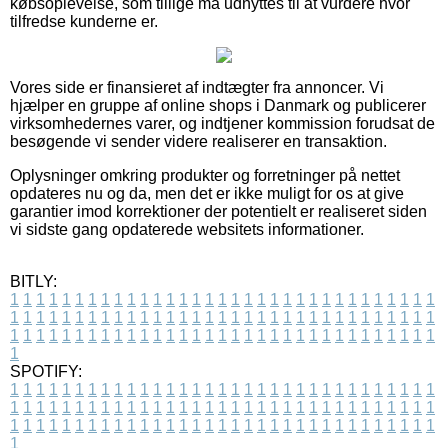
købsoplevelse, som tillige må udnyttes til at vurdere hvor
tilfredse kunderne er.
Vores side er finansieret af indtægter fra annoncer. Vi
hjælper en gruppe af online shops i Danmark og publicerer
virksomhedernes varer, og indtjener kommission forudsat de
besøgende vi sender videre realiserer en transaktion.
Oplysninger omkring produkter og forretninger på nettet
opdateres nu og da, men det er ikke muligt for os at give
garantier imod korrektioner der potentielt er realiseret siden
vi sidste gang opdaterede websitets informationer.
BITLY:
1
1
1
1
1
1
1
1
1
1
1
1
1
1
1
1
1
1
1
1
1
1
1
1
1
1
1
1
1
1
1
1
1
1
1
1
1
1
1
1
1
1
1
1
1
1
1
1
1
1
1
1
1
1
1
1
1
1
1
1
1
1
1
1
1
1
1
1
1
1
1
1
1
1
1
1
1
1
1
1
1
1
1
1
1
1
1
1
1
1
1
1
1
1
1
1
1
1
1
1
SPOTIFY:
1
1
1
1
1
1
1
1
1
1
1
1
1
1
1
1
1
1
1
1
1
1
1
1
1
1
1
1
1
1
1
1
1
1
1
1
1
1
1
1
1
1
1
1
1
1
1
1
1
1
1
1
1
1
1
1
1
1
1
1
1
1
1
1
1
1
1
1
1
1
1
1
1
1
1
1
1
1
1
1
1
1
1
1
1
1
1
1
1
1
1
1
1
1
1
1
1
1
1
1