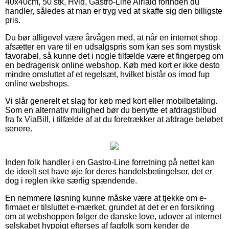
40x40cm, 50 stk, Hvid, Gastro-Line Airlaid forinden du
handler, således at man er tryg ved at skaffe sig den billigste
pris.
Du bør alligevel være årvågen med, at når en internet shop
afsætter en vare til en udsalgspris som kan ses som mystisk
favorabel, så kunne det i nogle tilfælde være et fingerpeg om
en bedragerisk online webshop. Køb med kort er ikke desto
mindre omsluttet af et regelsæt, hvilket bistår os imod fup
online webshops.
Vi slår generelt et slag for køb med kort eller mobilbetaling.
Som en alternativ mulighed bør du benytte et afdragstilbud
fra fx ViaBill, i tilfælde af at du foretrækker at afdrage beløbet
senere.
Inden folk handler i en Gastro-Line forretning på nettet kan
de ideelt set have øje for deres handelsbetingelser, det er
dog i reglen ikke særlig spændende.
En nemmere løsning kunne måske være at tjekke om e-
firmaet er tilsluttet e-mærket, grundet at det er en forsikring
om at webshoppen følger de danske love, udover at internet
selskabet hyppigt efterses af fagfolk som kender de