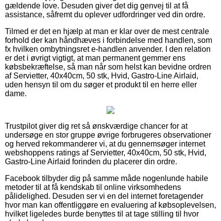
gældende love. Desuden giver det dig genvej til at få
assistance, såfremt du oplever udfordringer ved din ordre.
Tilmed er det en hjælp at man er klar over de mest centrale
forhold der kan håndhæves i forbindelse med handlen, som
fx hvilken ombytningsret e-handlen anvender. I den relation
er det i øvrigt vigtigt, at man permanent gemmer ens
købsbekræftelse, så man når som helst kan bevidne ordren
af Servietter, 40x40cm, 50 stk, Hvid, Gastro-Line Airlaid,
uden hensyn til om du søger et produkt til en herre eller
dame.
Trustpilot giver dig ret så ønskværdige chancer for at
undersøge en stor gruppe øvrige forbrugeres observationer
og herved rekommanderer vi, at du gennemsøger internet
webshoppens ratings af Servietter, 40x40cm, 50 stk, Hvid,
Gastro-Line Airlaid forinden du placerer din ordre.
Facebook tilbyder dig på samme måde nogenlunde habile
metoder til at få kendskab til online virksomhedens
pålidelighed. Desuden ser vi en del internet foretagender
hvor man kan offentliggøre en evaluering af købsoplevelsen,
hvilket ligeledes burde benyttes til at tage stilling til hvor