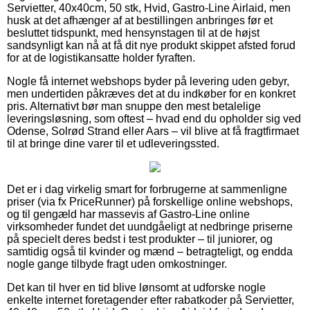
Servietter, 40x40cm, 50 stk, Hvid, Gastro-Line Airlaid, men
husk at det afhænger af at bestillingen anbringes før et
besluttet tidspunkt, med hensynstagen til at de højst
sandsynligt kan nå at få dit nye produkt skippet afsted forud
for at de logistikansatte holder fyraften.
Nogle få internet webshops byder på levering uden gebyr,
men undertiden påkræves det at du indkøber for en konkret
pris. Alternativt bør man snuppe den mest betalelige
leveringsløsning, som oftest – hvad end du opholder sig ved
Odense, Solrød Strand eller Aars – vil blive at få fragtfirmaet
til at bringe dine varer til et udleveringssted.
Det er i dag virkelig smart for forbrugerne at sammenligne
priser (via fx PriceRunner) på forskellige online webshops,
og til gengæld har massevis af Gastro-Line online
virksomheder fundet det uundgåeligt at nedbringe priserne
på specielt deres bedst i test produkter – til juniorer, og
samtidig også til kvinder og mænd – betragteligt, og endda
nogle gange tilbyde fragt uden omkostninger.
Det kan til hver en tid blive lønsomt at udforske nogle
enkelte internet foretagender efter rabatkoder på Servietter,