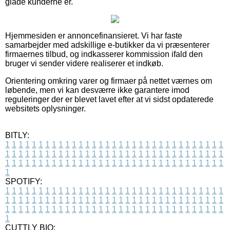
glade kunderne er.
Hjemmesiden er annoncefinansieret. Vi har faste
samarbejder med adskillige e-butikker da vi præsenterer
firmaernes tilbud, og indkasserer kommission ifald den
bruger vi sender videre realiserer et indkøb.
Orientering omkring varer og firmaer på nettet værnes om
løbende, men vi kan desværre ikke garantere imod
reguleringer der er blevet lavet efter at vi sidst opdaterede
websitets oplysninger.
BITLY:
1
1
1
1
1
1
1
1
1
1
1
1
1
1
1
1
1
1
1
1
1
1
1
1
1
1
1
1
1
1
1
1
1
1
1
1
1
1
1
1
1
1
1
1
1
1
1
1
1
1
1
1
1
1
1
1
1
1
1
1
1
1
1
1
1
1
1
1
1
1
1
1
1
1
1
1
1
1
1
1
1
1
1
1
1
1
1
1
1
1
1
1
1
1
1
1
1
1
1
1
SPOTIFY:
1
1
1
1
1
1
1
1
1
1
1
1
1
1
1
1
1
1
1
1
1
1
1
1
1
1
1
1
1
1
1
1
1
1
1
1
1
1
1
1
1
1
1
1
1
1
1
1
1
1
1
1
1
1
1
1
1
1
1
1
1
1
1
1
1
1
1
1
1
1
1
1
1
1
1
1
1
1
1
1
1
1
1
1
1
1
1
1
1
1
1
1
1
1
1
1
1
1
1
1
CUTTLY BIO: