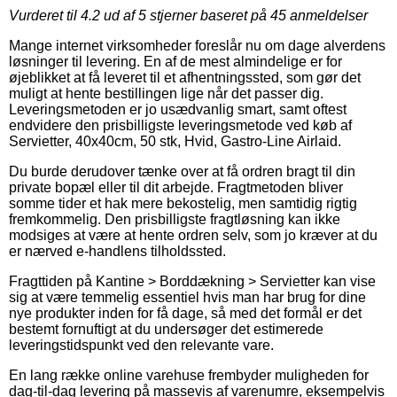
Vurderet til
4.2
ud af 5 stjerner baseret på
45
anmeldelser
Mange internet virksomheder foreslår nu om dage alverdens
løsninger til levering. En af de mest almindelige er for
øjeblikket at få leveret til et afhentningssted, som gør det
muligt at hente bestillingen lige når det passer dig.
Leveringsmetoden er jo usædvanlig smart, samt oftest
endvidere den prisbilligste leveringsmetode ved køb af
Servietter, 40x40cm, 50 stk, Hvid, Gastro-Line Airlaid.
Du burde derudover tænke over at få ordren bragt til din
private bopæl eller til dit arbejde. Fragtmetoden bliver
somme tider et hak mere bekostelig, men samtidig rigtig
fremkommelig. Den prisbilligste fragtløsning kan ikke
modsiges at være at hente ordren selv, som jo kræver at du
er nærved e-handlens tilholdssted.
Fragttiden på Kantine > Borddækning > Servietter kan vise
sig at være temmelig essentiel hvis man har brug for dine
nye produkter inden for få dage, så med det formål er det
bestemt fornuftigt at du undersøger det estimerede
leveringstidspunkt ved den relevante vare.
En lang række online varehuse frembyder muligheden for
dag-til-dag levering på massevis af varenumre, eksempelvis