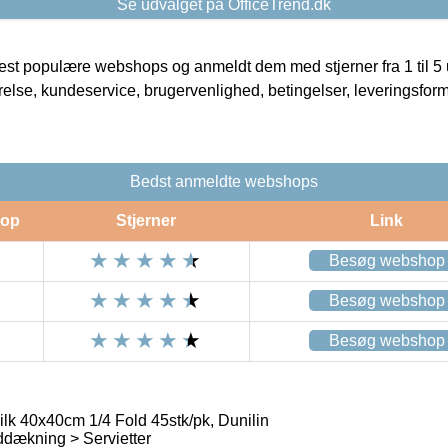
Se udvalget på OfficeTrend.dk
t populære webshops og anmeldt dem med stjerner fra 1 til 5 ud
rrelse, kundeservice, brugervenlighed, betingelser, leveringsfor
Bedst anmeldte webshops
op
Stjerner
Link
Besøg webshop
Besøg webshop
Besøg webshop
ilk 40x40cm 1/4 Fold 45stk/pk, Dunilin
dækning > Servietter