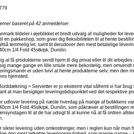
779
jerner baseret på
42
anmeldelser
ark tildeler i øjeblikket et bredt udvalg af muligheder for lever
il en pakkeshop, som giver dig fleksibiliteten til at hente bestilli
altså temmelig let, samt tit derudover den mest betalelige lever
40cm 1/4 Fold 45stk/pk, Dunilin.
g at få produkterne sendt hjem til dig privat eller til dit arbejdes
sig mange gange en lille smule mere bekostelig, men omvendt
eringsmanér er uden tvivl at hente produkterne selv, men den mu
kens hjemsted.
orddækning > Servietter er jo ekstremt vital såfremt vi har brug
evant at man besigtiger leveringstidspunktet ved det respektive pr
er udlover levering på næste hverdag på mange af butikkens va
40cm 1/4 Fold 45stk/pk, Dunilin, som påkræver at bestillingen rea
nsynstagen til at de har udsigt til at kunne nå at få ordren afste
m.
r sikrer levering uden omkostninger, men i reglen kun når man h
vælge den mest letkøbte leveringsmulighed, som mange gange – 