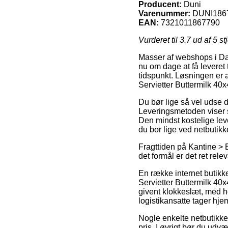
Producent:
Duni
Varenummer:
DUNI186
EAN:
7321011867790
Vurderet til
3.7
ud af 5 st
Masser af webshops i Danm
nu om dage at få leveret t
tidspunkt. Løsningen er 
Servietter Buttermilk 40x
Du bør lige så vel udse di
Leveringsmetoden viser 
Den mindst kostelige lev
du bor lige ved netbutik
Fragttiden på Kantine > B
det formål er det ret rel
En række internet butikk
Servietter Buttermilk 40x
givent klokkeslæt, med he
logistikansatte tager hje
Nogle enkelte netbutikke
pris. I øvrigt bør du ud