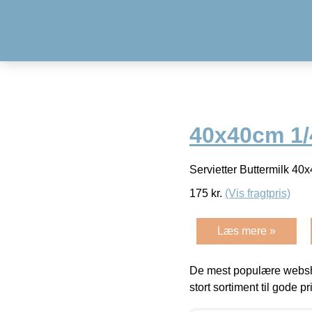
40x40cm 1/4
Servietter Buttermilk 40
175
kr.
(Vis fragtpris)
Læs mere »
De mest populære websho
stort sortiment til gode pr