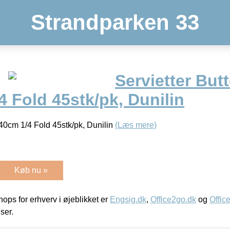
Strandparken 33
Servietter But
 Fold 45stk/pk, Dunilin
x40cm 1/4 Fold 45stk/pk, Dunilin
(Læs mere)
Køb nu »
ps for erhverv i øjeblikket er
Engsig.dk
,
Office2go.dk
og
Offic
iser.