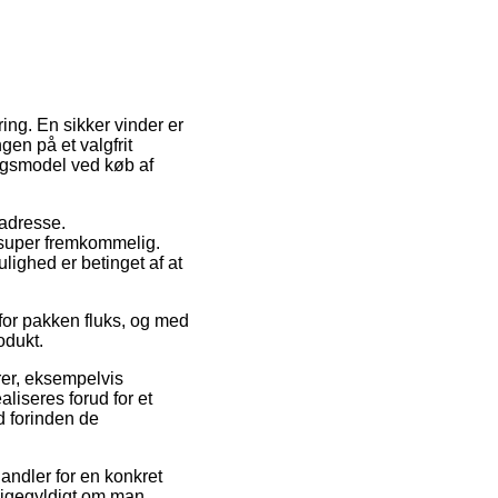
ing. En sikker vinder er
ngen på et valgfrit
ingsmodel ved køb af
 adresse.
 super fremkommelig.
lighed er betinget af at
 for pakken fluks, og med
odukt.
rer, eksempelvis
liseres forud for et
d forinden de
andler for en konkret
ligegyldigt om man