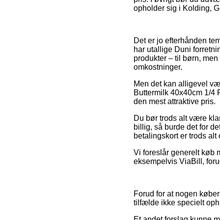
opholder sig i Kolding, G
Det er jo efterhånden tem
har utallige Duni forretni
produkter – til børn, me
omkostninger.
Men det kan alligevel vær
Buttermilk 40x40cm 1/4 Fo
den mest attraktive pris.
Du bør trods alt være kla
billig, så burde det for
betalingskort er trods al
Vi foreslår generelt køb 
eksempelvis ViaBill, for
Forud for at nogen køber
tilfælde ikke specielt op
Et andet forslag kunne m