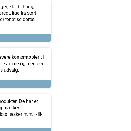
, klar til hurtig
edt, lige fra stort
er for at se deres
evere kontormøbler til
 det samme og med den
es udvalg.
rodukter. De har et
og mærker,
foto, tasker m.m. Klik