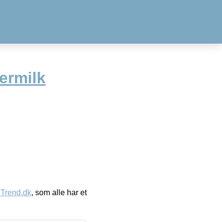
termilk
eTrend.dk
, som alle har et