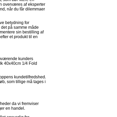
n overværes af eksperter
nd, når du får dilemmaer
ve betydning for
 er det på samme måde
mentere sin bestilling af
ter et produkt til en
rhenværende kunders
milk 40x40cm 1/4 Fold
hoppens kundetilfredshed.
b, som tillige må tages i
heder da vi fremviser
ger en handel.