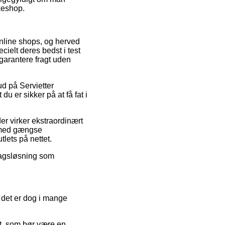
kkeshop.
online shops, og herved
cielt deres bedst i test
garantere fragt uden
ud på Servietter
u er sikker på at få fat i
der virker ekstraordinært
b med gængse
lets på nettet.
dragsløsning som
 det er dog i mange
t, som bør være en