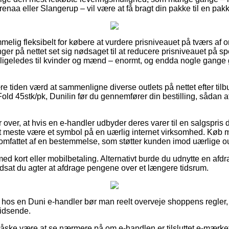
renaa eller Slangerup – vil være at få bragt din pakke til en pa
melig fleksibelt for købere at vurdere prisniveauet på tværs af 
nger på nettet set sig nødsaget til at reducere prisniveauet på spe
n ligeledes til kvinder og mænd – enormt, og endda nogle gange 
e tiden værd at sammenligne diverse outlets på nettet efter tilb
ld 45stk/pk, Dunilin før du gennemfører din bestilling, sådan at d
r over, at hvis en e-handler udbyder deres varer til en salgspris 
 det meste være et symbol på en uærlig internet virksomhed. Kø
t omfattet af en bestemmelse, som støtter kunden imod uærlige out
med kort eller mobilbetaling. Alternativt burde du udnytte en af
udsat du agter at afdrage pengene over et længere tidsrum.
 hos en Duni e-handler bør man reelt overveje shoppens regler,
hidsende.
åske være at se nærmere på om e-handlen er tilsluttet e-mærke