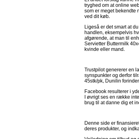
tryghed om at online web
som er meget bekendte me
ved dit køb.
Ligeså er det smart at d
handlen, eksempelvis hvi
afgørende, at man til enh
Servietter Buttermilk 40x
kvinde eller mand.
Trustpilot genererer en l
synspunkter og derfor til
45stk/pk, Dunilin forinde
Facebook resulterer i yd
I øvrigt ses en række in
brug til at danne dig et i
Denne side er finansiere
deres produkter, og indk