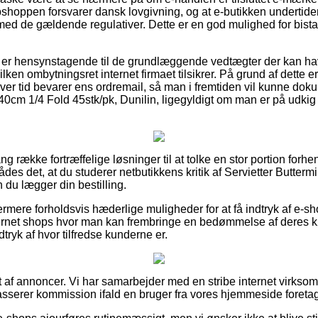
shoppen forsvarer dansk lovgivning, og at e-butikken undertide
d de gældende regulativer. Dette er en god mulighed for bista
u er hensynstagende til de grundlæggende vedtægter der kan ha
lken ombytningsret internet firmaet tilsikrer. På grund af dette
ver tid bevarer ens ordremail, så man i fremtiden vil kunne doku
40cm 1/4 Fold 45stk/pk, Dunilin, ligegyldigt om man er på udkig ef
ang række fortræffelige løsninger til at tolke en stor portion fo
rådes det, at du studerer netbutikkens kritik af Servietter Butter
n du lægger din bestilling.
ermere forholdsvis hæderlige muligheder for at få indtryk af e-s
ternet shops hvor man kan frembringe en bedømmelse af deres kø
ndtryk af hvor tilfredse kunderne er.
t af annoncer. Vi har samarbejder med en stribe internet virksom
asserer kommission ifald en bruger fra vores hjemmeside foreta