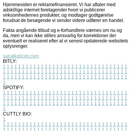
Hjemmesiden er reklamefinansieret. Vi har aftaler med
adskillige internet foretagender hvori vi publicerer
virksomhedernes produkter, og modtager godtgørelse
forudsat de besøgende vi sender videre udfører en handel.
Fakta angående tilbud og e-forhandlere værnes om nu og
da, men vi kan ikke stilles ansvarlig for korrektioner der
eventuelt er realiseret efter at vi senest opdaterede websitets
oplysninger.
sanalkolicim.com
BITLY:
1
1
1
1
1
1
1
1
1
1
1
1
1
1
1
1
1
1
1
1
1
1
1
1
1
1
1
1
1
1
1
1
1
1
1
1
1
1
1
1
1
1
1
1
1
1
1
1
1
1
1
1
1
1
1
1
1
1
1
1
1
1
1
1
1
1
1
1
1
1
1
1
1
1
1
1
1
1
1
1
1
1
1
1
1
1
1
1
1
1
1
1
1
1
1
1
1
1
1
1
SPOTIFY:
1
1
1
1
1
1
1
1
1
1
1
1
1
1
1
1
1
1
1
1
1
1
1
1
1
1
1
1
1
1
1
1
1
1
1
1
1
1
1
1
1
1
1
1
1
1
1
1
1
1
1
1
1
1
1
1
1
1
1
1
1
1
1
1
1
1
1
1
1
1
1
1
1
1
1
1
1
1
1
1
1
1
1
1
1
1
1
1
1
1
1
1
1
1
1
1
1
1
1
1
CUTTLY BIO:
1
1
1
1
1
1
1
1
1
1
1
1
1
1
1
1
1
1
1
1
1
1
1
1
1
1
1
1
1
1
1
1
1
1
1
1
1
1
1
1
1
1
1
1
1
1
1
1
1
1
1
1
1
1
1
1
1
1
1
1
1
1
1
1
1
1
1