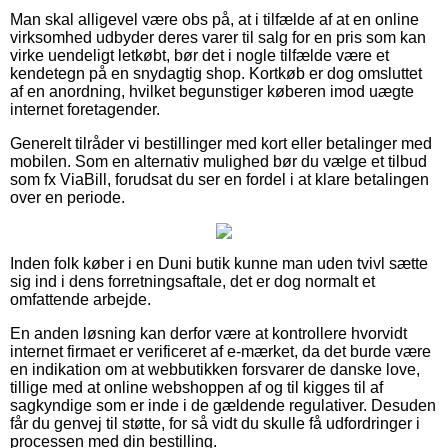
Man skal alligevel være obs på, at i tilfælde af at en online
virksomhed udbyder deres varer til salg for en pris som kan
virke uendeligt letkøbt, bør det i nogle tilfælde være et
kendetegn på en snydagtig shop. Kortkøb er dog omsluttet
af en anordning, hvilket begunstiger køberen imod uægte
internet foretagender.
Generelt tilråder vi bestillinger med kort eller betalinger med
mobilen. Som en alternativ mulighed bør du vælge et tilbud
som fx ViaBill, forudsat du ser en fordel i at klare betalingen
over en periode.
Inden folk køber i en Duni butik kunne man uden tvivl sætte
sig ind i dens forretningsaftale, det er dog normalt et
omfattende arbejde.
En anden løsning kan derfor være at kontrollere hvorvidt
internet firmaet er verificeret af e-mærket, da det burde være
en indikation om at webbutikken forsvarer de danske love,
tillige med at online webshoppen af og til kigges til af
sagkyndige som er inde i de gældende regulativer. Desuden
får du genvej til støtte, for så vidt du skulle få udfordringer i
processen med din bestilling.