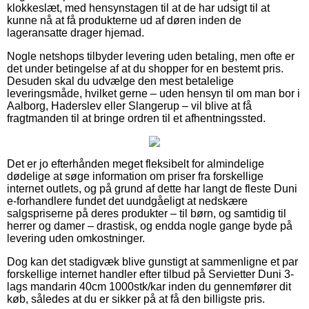
klokkeslæt, med hensynstagen til at de har udsigt til at
kunne nå at få produkterne ud af døren inden de
lageransatte drager hjemad.
Nogle netshops tilbyder levering uden betaling, men ofte er
det under betingelse af at du shopper for en bestemt pris.
Desuden skal du udvælge den mest betalelige
leveringsmåde, hvilket gerne – uden hensyn til om man bor i
Aalborg, Haderslev eller Slangerup – vil blive at få
fragtmanden til at bringe ordren til et afhentningssted.
Det er jo efterhånden meget fleksibelt for almindelige
dødelige at søge information om priser fra forskellige
internet outlets, og på grund af dette har langt de fleste Duni
e-forhandlere fundet det uundgåeligt at nedskære
salgspriserne på deres produkter – til børn, og samtidig til
herrer og damer – drastisk, og endda nogle gange byde på
levering uden omkostninger.
Dog kan det stadigvæk blive gunstigt at sammenligne et par
forskellige internet handler efter tilbud på Servietter Duni 3-
lags mandarin 40cm 1000stk/kar inden du gennemfører dit
køb, således at du er sikker på at få den billigste pris.