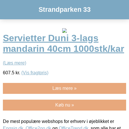
Strandparken 33
Servietter Duni 3-lags
mandarin 40cm 1000stk/kar
(Læs mere)
607.5
kr.
(Vis fragtpris)
Læs mere »
Køb nu »
De mest populære webshops for erhverv i øjeblikket er
Engsig.dk
,
Office2go.dk
og
OfficeTrend.dk
, som alle har et