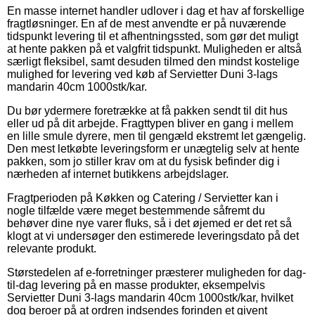
En masse internet handler udlover i dag et hav af forskellige
fragtløsninger. En af de mest anvendte er på nuværende
tidspunkt levering til et afhentningssted, som gør det muligt
at hente pakken på et valgfrit tidspunkt. Muligheden er altså
særligt fleksibel, samt desuden tilmed den mindst kostelige
mulighed for levering ved køb af Servietter Duni 3-lags
mandarin 40cm 1000stk/kar.
Du bør ydermere foretrække at få pakken sendt til dit hus
eller ud på dit arbejde. Fragttypen bliver en gang i mellem
en lille smule dyrere, men til gengæld ekstremt let gængelig.
Den mest letkøbte leveringsform er unægtelig selv at hente
pakken, som jo stiller krav om at du fysisk befinder dig i
nærheden af internet butikkens arbejdslager.
Fragtperioden på Køkken og Catering / Servietter kan i
nogle tilfælde være meget bestemmende såfremt du
behøver dine nye varer fluks, så i det øjemed er det ret så
klogt at vi undersøger den estimerede leveringsdato på det
relevante produkt.
Størstedelen af e-forretninger præsterer muligheden for dag-
til-dag levering på en masse produkter, eksempelvis
Servietter Duni 3-lags mandarin 40cm 1000stk/kar, hvilket
dog beroer på at ordren indsendes forinden et givent