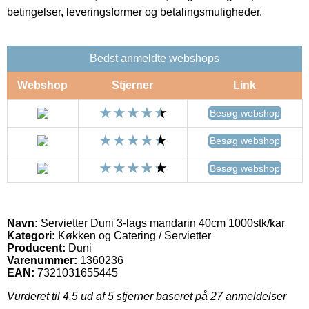
betingelser, leveringsformer og betalingsmuligheder.
Bedst anmeldte webshops
Webshop
Stjerner
Link
Besøg webshop
Besøg webshop
Besøg webshop
Navn:
Servietter Duni 3-lags mandarin 40cm 1000stk/kar
Kategori:
Køkken og Catering / Servietter
Producent:
Duni
Varenummer:
1360236
EAN:
7321031655445
Vurderet til
4.5
ud af 5 stjerner baseret på
27
anmeldelser