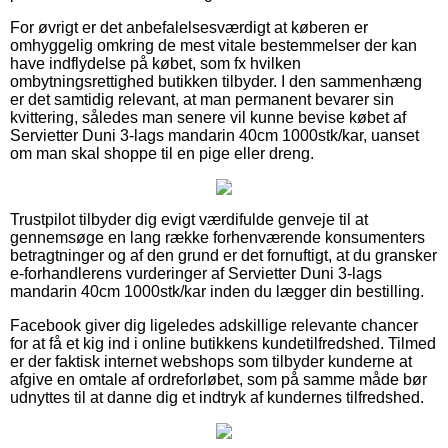
For øvrigt er det anbefalelsesværdigt at køberen er
omhyggelig omkring de mest vitale bestemmelser der kan
have indflydelse på købet, som fx hvilken
ombytningsrettighed butikken tilbyder. I den sammenhæng
er det samtidig relevant, at man permanent bevarer sin
kvittering, således man senere vil kunne bevise købet af
Servietter Duni 3-lags mandarin 40cm 1000stk/kar, uanset
om man skal shoppe til en pige eller dreng.
Trustpilot tilbyder dig evigt værdifulde genveje til at
gennemsøge en lang række forhenværende konsumenters
betragtninger og af den grund er det fornuftigt, at du gransker
e-forhandlerens vurderinger af Servietter Duni 3-lags
mandarin 40cm 1000stk/kar inden du lægger din bestilling.
Facebook giver dig ligeledes adskillige relevante chancer
for at få et kig ind i online butikkens kundetilfredshed. Tilmed
er der faktisk internet webshops som tilbyder kunderne at
afgive en omtale af ordreforløbet, som på samme måde bør
udnyttes til at danne dig et indtryk af kundernes tilfredshed.