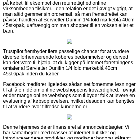
på købet, til eksempel den returrettighed online
virksomheden tilsikrer. I den relation er det i øvrigt vigtigt, at
man altid gemmer sin ordremail, så man fremadrettet kan
påvise handlen af Servietter Dunilin 1/4 fold mørkeblå 40cm
45stk/pak, uafhængig om man shopper til en voksen eller et
barn.
Trustpilot frembyder flere passelige chancer for at vurdere
diverse forhenværende køberes bedømmelser og derved
kan det være til hjælp, at du kigger på internet forretningens
omtaler af Servietter Dunilin 1/4 fold mørkeblå 40cm
45stk/pak inden du køber.
Facebook medfører ligeledes sådan set fornemme løsninger
til at få en idé om online webshoppens troværdighed. I øvrigt
er der mange online webshops som tilbyder folk at levere en
evaluering af købsoplevelsen, hvilket desuden kan benyttes
til at vurdere hvor tilfredse kunderne er.
Denne hjemmeside er finansieret af annonceindtægter. Vi
har samarbejder med masser af internet butikker og
introducerer deres produkter, og modtager honorar såfremt