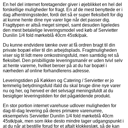
En hel del internet foretagender giver i øjeblikket en hel del
forskellige muligheder for fragt. En af de mest benyttede er i
dag afhentningssteder, fordi det så er super fleksibelt for dig
at kunne hente dine nye varer lige når det passer dig.
Fragttypen er altså meget simpel, samt desuden ligeledes
den mest betalelige leveringsmodel ved køb af Servietter
Dunilin 1/4 fold mørkeblå 40cm 45stk/pak.
Du kunne endvidere tænke over at få ordren bragt til din
private bopæl eller til din arbejdsplads. Fragtmuligheden
viser sig tit lidt mere omkostningsfuld, men samtidig ret så
fleksibel. Den prisbilligste leveringsmanér er uden tvivl selv
at hente varerne, hvilket beroer på at du har bopæl i
nærheden af online forhandlerens adresse.
Leveringstiden på Køkken og Catering / Servietter er jo
temmelig betydningsfuld ifald du skal bruge dine nye varer
nu og her, og herved er det selvsagt meningsfuldt at du
besigtiger leveringstiden for det pågældende produkt.
En stor portion internet varehuse udlover muligheden for
dag-til-dag levering på deres primære varenumre,
eksempelvis Servietter Dunilin 1/4 fold mørkeblå 40cm
45stk/pak, men som ikke desto mindre tager udgangspunkt i
at du når at bestille forud for et aftalt klokkeslæt, så de kan