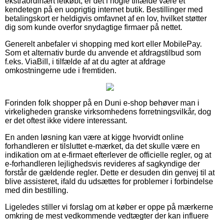
ekstraordinært letkøbt, er det i nogle tilfælde være et
kendetegn på en uoprigtig internet butik. Bestillinger med
betalingskort er heldigvis omfavnet af en lov, hvilket støtter
dig som kunde overfor snydagtige firmaer på nettet.
Generelt anbefaler vi shopping med kort eller MobilePay.
Som et alternativ burde du anvende et afdragstilbud som
f.eks. ViaBill, i tilfælde af at du agter at afdrage
omkostningerne ude i fremtiden.
Forinden folk shopper på en Duni e-shop behøver man i
virkeligheden granske virksomhedens forretningsvilkår, dog
er det oftest ikke videre interessant.
En anden løsning kan være at kigge hvorvidt online
forhandleren er tilsluttet e-mærket, da det skulle være en
indikation om at e-firmaet efterlever de officielle regler, og at
e-forhandleren lejlighedsvis revideres af sagkyndige der
forstår de gældende regler. Dette er desuden din genvej til at
blive assisteret, ifald du udsættes for problemer i forbindelse
med din bestilling.
Ligeledes stiller vi forslag om at køber er oppe på mærkerne
omkring de mest vedkommende vedtægter der kan influere