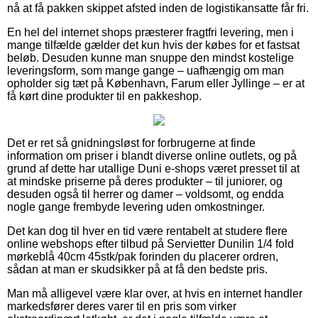
nå at få pakken skippet afsted inden de logistikansatte får fri.
En hel del internet shops præsterer fragtfri levering, men i
mange tilfælde gælder det kun hvis der købes for et fastsat
beløb. Desuden kunne man snuppe den mindst kostelige
leveringsform, som mange gange – uafhængig om man
opholder sig tæt på København, Farum eller Jyllinge – er at
få kørt dine produkter til en pakkeshop.
Det er ret så gnidningsløst for forbrugerne at finde
information om priser i blandt diverse online outlets, og på
grund af dette har utallige Duni e-shops været presset til at
at mindske priserne på deres produkter – til juniorer, og
desuden også til herrer og damer – voldsomt, og endda
nogle gange frembyde levering uden omkostninger.
Det kan dog til hver en tid være rentabelt at studere flere
online webshops efter tilbud på Servietter Dunilin 1/4 fold
mørkeblå 40cm 45stk/pak forinden du placerer ordren,
sådan at man er skudsikker på at få den bedste pris.
Man må alligevel være klar over, at hvis en internet handler
markedsfører deres varer til en pris som virker