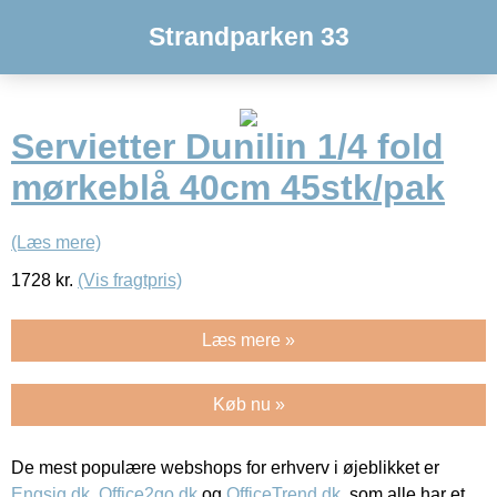
Strandparken 33
Servietter Dunilin 1/4 fold
mørkeblå 40cm 45stk/pak
(Læs mere)
1728
kr.
(Vis fragtpris)
Læs mere »
Køb nu »
De mest populære webshops for erhverv i øjeblikket er
Engsig.dk
,
Office2go.dk
og
OfficeTrend.dk
, som alle har et