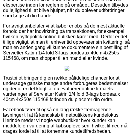
ekspertise inden for reglerne på området. Desuden tilbydes
du lejlighed til at blive hjulpet, når du oplever udfordringer
som følge af din handel.
For øvrigt anbefaler vi at køber er obs på de mest aktuelle
forhold der har indvirkning på transaktionen, for eksempel
hvilken byttepolitik online butikken kører med. Derfor er det
tillige vigtigt, at man til enhver tid opbevarer sin kvittering, så
man en anden gang vil kunne dokumentere sin bestilling af
Servietter Katrin 1/4 fold 3-lags bordeaux 40cm 4x250s
115468, om man shopper til en mand eller kvinde.
Trustpilot bringer dig en række pålidelige chancer for at
undersøge ganske mange andre forbrugeres bedømmelser
og derfor er det klogt, at du evaluerer online firmaets
vurderinger af Servietter Katrin 1/4 fold 3-lags bordeaux
40cm 4x250s 115468 forinden du placerer din ordre.
Facebook fører til også en lang række fremragende
løsninger til at få kendskab til netbutikkens kundefokus.
Herinde møder vi nogle webbutikker hvor kunder kan
meddele en vurdering af købsoplevelsen, hvilket tilmed må
drages fordel af til at fornemme kundetilfredsheden.