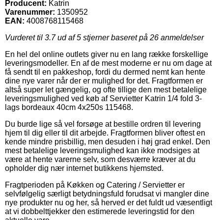
Producent:
Katrin
Varenummer:
1350952
EAN:
4008768115468
Vurderet til
3.7
ud af 5 stjerner baseret på
26
anmeldelser
En hel del online outlets giver nu en lang række forskellige
leveringsmodeller. En af de mest moderne er nu om dage at
få sendt til en pakkeshop, fordi du dermed nemt kan hente
dine nye varer når der er mulighed for det. Fragtformen er
altså super let gængelig, og ofte tillige den mest betalelige
leveringsmulighed ved køb af Servietter Katrin 1/4 fold 3-
lags bordeaux 40cm 4x250s 115468.
Du burde lige så vel forsøge at bestille ordren til levering
hjem til dig eller til dit arbejde. Fragtformen bliver oftest en
kende mindre prisbillig, men desuden i høj grad enkel. Den
mest betalelige leveringsmulighed kan ikke modsiges at
være at hente varerne selv, som desværre kræver at du
opholder dig nær internet butikkens hjemsted.
Fragtperioden på Køkken og Catering / Servietter er
selvfølgelig særligt betydningsfuld forudsat vi mangler dine
nye produkter nu og her, så herved er det fuldt ud væsentligt
at vi dobbelttjekker den estimerede leveringstid for den