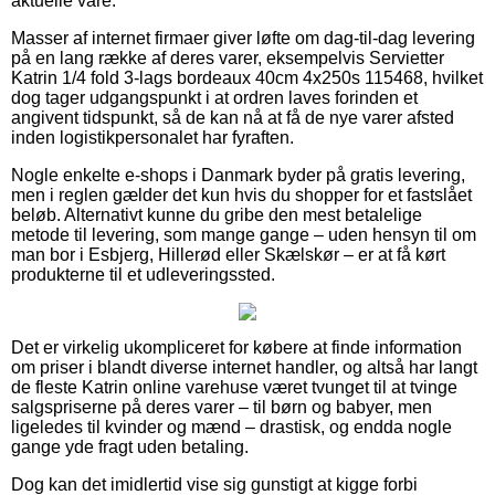
aktuelle vare.
Masser af internet firmaer giver løfte om dag-til-dag levering
på en lang række af deres varer, eksempelvis Servietter
Katrin 1/4 fold 3-lags bordeaux 40cm 4x250s 115468, hvilket
dog tager udgangspunkt i at ordren laves forinden et
angivent tidspunkt, så de kan nå at få de nye varer afsted
inden logistikpersonalet har fyraften.
Nogle enkelte e-shops i Danmark byder på gratis levering,
men i reglen gælder det kun hvis du shopper for et fastslået
beløb. Alternativt kunne du gribe den mest betalelige
metode til levering, som mange gange – uden hensyn til om
man bor i Esbjerg, Hillerød eller Skælskør – er at få kørt
produkterne til et udleveringssted.
Det er virkelig ukompliceret for købere at finde information
om priser i blandt diverse internet handler, og altså har langt
de fleste Katrin online varehuse været tvunget til at tvinge
salgspriserne på deres varer – til børn og babyer, men
ligeledes til kvinder og mænd – drastisk, og endda nogle
gange yde fragt uden betaling.
Dog kan det imidlertid vise sig gunstigt at kigge forbi