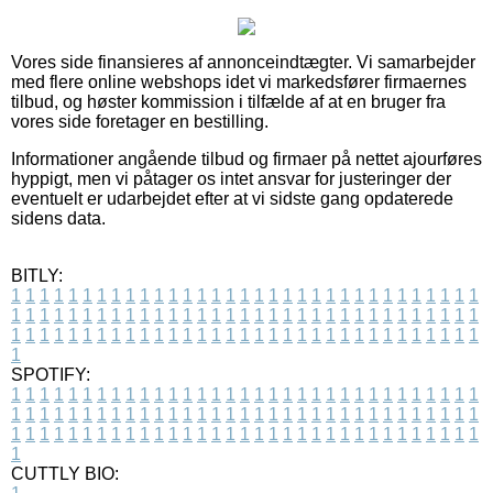
Vores side finansieres af annonceindtægter. Vi samarbejder
med flere online webshops idet vi markedsfører firmaernes
tilbud, og høster kommission i tilfælde af at en bruger fra
vores side foretager en bestilling.
Informationer angående tilbud og firmaer på nettet ajourføres
hyppigt, men vi påtager os intet ansvar for justeringer der
eventuelt er udarbejdet efter at vi sidste gang opdaterede
sidens data.
BITLY:
1
1
1
1
1
1
1
1
1
1
1
1
1
1
1
1
1
1
1
1
1
1
1
1
1
1
1
1
1
1
1
1
1
1
1
1
1
1
1
1
1
1
1
1
1
1
1
1
1
1
1
1
1
1
1
1
1
1
1
1
1
1
1
1
1
1
1
1
1
1
1
1
1
1
1
1
1
1
1
1
1
1
1
1
1
1
1
1
1
1
1
1
1
1
1
1
1
1
1
1
SPOTIFY:
1
1
1
1
1
1
1
1
1
1
1
1
1
1
1
1
1
1
1
1
1
1
1
1
1
1
1
1
1
1
1
1
1
1
1
1
1
1
1
1
1
1
1
1
1
1
1
1
1
1
1
1
1
1
1
1
1
1
1
1
1
1
1
1
1
1
1
1
1
1
1
1
1
1
1
1
1
1
1
1
1
1
1
1
1
1
1
1
1
1
1
1
1
1
1
1
1
1
1
1
CUTTLY BIO: