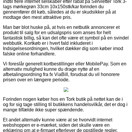
indtil flere internet selskaber efter rabat på Servietter Tork 3-
lags mørkegrøn 33cm 10x150stk/kar forinden du
gennemfører dit køb, således at du er skudsikker på at
modtage den mest attraktive pris.
Man bør blot huske på, at hvis en netbutik annoncerer et
produkt til salg for en udsalgspris som anses for helt
fantastisk billig, så kan det ofte være et symbol på en svindel
webbutik. Kortkøb er i hvert fald inkluderet i
Indsigelsesordningen, hvilket dækker dig som køber imod
falske online forhandlere.
Vi foreslår generelt kortbestillinger eller MobilePay. Som en
alternativ mulighed kunne du drage nytte af en
afbetalingsordning fra fx ViaBill, forudsat du vil honorere
prisen over en længere periode.
Forinden nogen køber hos en Tork butik på nettet kan de i
og for sig tage stilling til butikkens handelsvilkår, det er dog i
mange tilfælde ikke super spændende.
Et andet alternativ kunne være at se hvorvidt internet
webshoppen er e-mærket, siden det skulle være en
erklæring om at e-firmaet efterlever de opstillede regler,