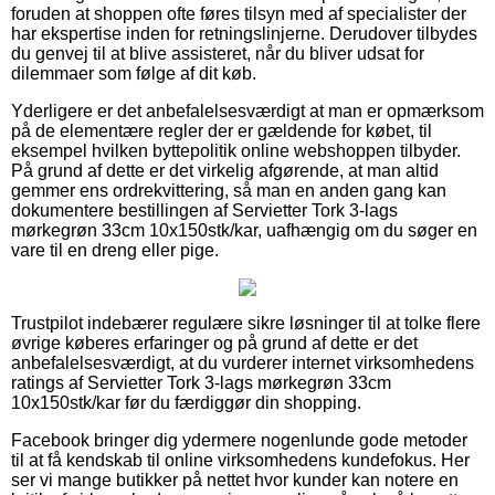
foruden at shoppen ofte føres tilsyn med af specialister der
har ekspertise inden for retningslinjerne. Derudover tilbydes
du genvej til at blive assisteret, når du bliver udsat for
dilemmaer som følge af dit køb.
Yderligere er det anbefalelsesværdigt at man er opmærksom
på de elementære regler der er gældende for købet, til
eksempel hvilken byttepolitik online webshoppen tilbyder.
På grund af dette er det virkelig afgørende, at man altid
gemmer ens ordrekvittering, så man en anden gang kan
dokumentere bestillingen af Servietter Tork 3-lags
mørkegrøn 33cm 10x150stk/kar, uafhængig om du søger en
vare til en dreng eller pige.
Trustpilot indebærer regulære sikre løsninger til at tolke flere
øvrige køberes erfaringer og på grund af dette er det
anbefalelsesværdigt, at du vurderer internet virksomhedens
ratings af Servietter Tork 3-lags mørkegrøn 33cm
10x150stk/kar før du færdiggør din shopping.
Facebook bringer dig ydermere nogenlunde gode metoder
til at få kendskab til online virksomhedens kundefokus. Her
ser vi mange butikker på nettet hvor kunder kan notere en