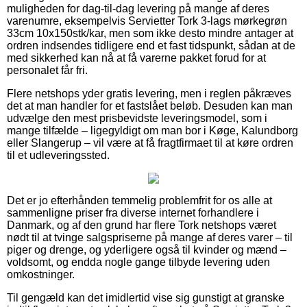
muligheden for dag-til-dag levering på mange af deres
varenumre, eksempelvis Servietter Tork 3-lags mørkegrøn
33cm 10x150stk/kar, men som ikke desto mindre antager at
ordren indsendes tidligere end et fast tidspunkt, sådan at de
med sikkerhed kan nå at få varerne pakket forud for at
personalet får fri.
Flere netshops yder gratis levering, men i reglen påkræves
det at man handler for et fastslået beløb. Desuden kan man
udvælge den mest prisbevidste leveringsmodel, som i
mange tilfælde – ligegyldigt om man bor i Køge, Kalundborg
eller Slangerup – vil være at få fragtfirmaet til at køre ordren
til et udleveringssted.
Det er jo efterhånden temmelig problemfrit for os alle at
sammenligne priser fra diverse internet forhandlere i
Danmark, og af den grund har flere Tork netshops været
nødt til at tvinge salgspriserne på mange af deres varer – til
piger og drenge, og yderligere også til kvinder og mænd –
voldsomt, og endda nogle gange tilbyde levering uden
omkostninger.
Til gengæld kan det imidlertid vise sig gunstigt at granske