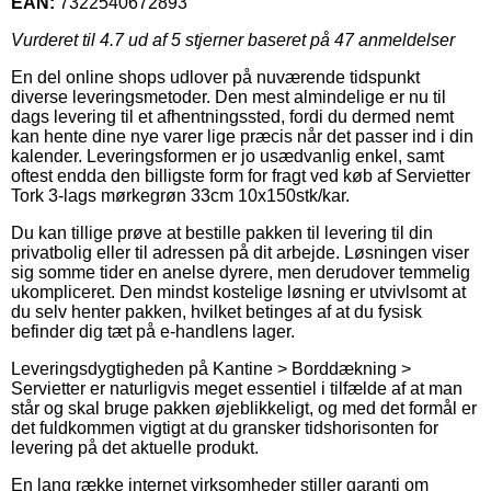
EAN:
7322540672893
Vurderet til
4.7
ud af 5 stjerner baseret på
47
anmeldelser
En del online shops udlover på nuværende tidspunkt
diverse leveringsmetoder. Den mest almindelige er nu til
dags levering til et afhentningssted, fordi du dermed nemt
kan hente dine nye varer lige præcis når det passer ind i din
kalender. Leveringsformen er jo usædvanlig enkel, samt
oftest endda den billigste form for fragt ved køb af Servietter
Tork 3-lags mørkegrøn 33cm 10x150stk/kar.
Du kan tillige prøve at bestille pakken til levering til din
privatbolig eller til adressen på dit arbejde. Løsningen viser
sig somme tider en anelse dyrere, men derudover temmelig
ukompliceret. Den mindst kostelige løsning er utvivlsomt at
du selv henter pakken, hvilket betinges af at du fysisk
befinder dig tæt på e-handlens lager.
Leveringsdygtigheden på Kantine > Borddækning >
Servietter er naturligvis meget essentiel i tilfælde af at man
står og skal bruge pakken øjeblikkeligt, og med det formål er
det fuldkommen vigtigt at du gransker tidshorisonten for
levering på det aktuelle produkt.
En lang række internet virksomheder stiller garanti om