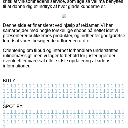
kritik af virksomhedens service, som lige så vel må benyttes
til at danne dig et indtryk af hvor glade kunderne er.
Denne side er finansieret ved hjælp af reklamer. Vi har
samarbejder med nogle forskellige shops på nettet idet vi
præsenterer butikkernes produkter, og indhenter godtgørelse
forudsat vores besøgende udfører en ordre.
Orientering om tilbud og internet forhandlere understøttes
rutinemæssigt, men vi tager forbehold for justeringer der
eventuelt er iværksat efter sidste opdatering af sidens
informationer.
BITLY:
1
1
1
1
1
1
1
1
1
1
1
1
1
1
1
1
1
1
1
1
1
1
1
1
1
1
1
1
1
1
1
1
1
1
1
1
1
1
1
1
1
1
1
1
1
1
1
1
1
1
1
1
1
1
1
1
1
1
1
1
1
1
1
1
1
1
1
1
1
1
1
1
1
1
1
1
1
1
1
1
1
1
1
1
1
1
1
1
1
1
1
1
1
1
1
1
1
1
1
1
SPOTIFY:
1
1
1
1
1
1
1
1
1
1
1
1
1
1
1
1
1
1
1
1
1
1
1
1
1
1
1
1
1
1
1
1
1
1
1
1
1
1
1
1
1
1
1
1
1
1
1
1
1
1
1
1
1
1
1
1
1
1
1
1
1
1
1
1
1
1
1
1
1
1
1
1
1
1
1
1
1
1
1
1
1
1
1
1
1
1
1
1
1
1
1
1
1
1
1
1
1
1
1
1