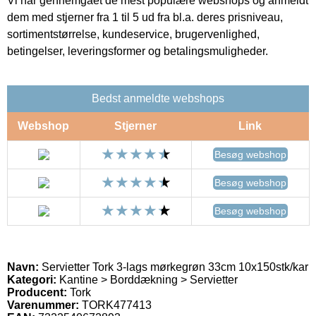
Vi har gennemgået de mest populære webshops og anmeldt
dem med stjerner fra 1 til 5 ud fra bl.a. deres prisniveau,
sortimentstørrelse, kundeservice, brugervenlighed,
betingelser, leveringsformer og betalingsmuligheder.
Bedst anmeldte webshops
Webshop
Stjerner
Link
Besøg webshop
Besøg webshop
Besøg webshop
Navn:
Servietter Tork 3-lags mørkegrøn 33cm 10x150stk/kar
Kategori:
Kantine > Borddækning > Servietter
Producent:
Tork
Varenummer:
TORK477413