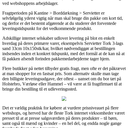
ved webshoppens arbejdslager.
Fragtperioden på Kantine > Borddækning > Servietter er
selvfølgelig yderst vigtig når man skal bruge din pakke om kort tid,
og derfor er det bestemt afgørende at du studerer det forventede
leveringstidspunkt for det vedkommende produkt.
Adskillige internet selskaber udlover levering på blot en enkelt
hverdag på deres primære varer, eksempelvis Servietter Tork 3-lags
sand 33cm 10x150stk/kar, hvilket nødvendiggør at bestillingen
indsendes inden et konkret tidspunkt, med det formål at de kan nå at
få pakken afsendt forinden pakkemedarbejderne tager hjem.
Flere butikker på nettet tilbyder gratis fragt, men ofte er det påkrævet
at man shopper for en fastsat pris. Som alternativ skulle man tage
den billigste leveringsudgave, der oftest – uanset om du bor tæt på
Holstebro, Værløse eller Hammel – vil være at få fragtfirmaet til at
bringe din bestilling til et udleveringssted.
Det er vældig praktisk for købere at vurdere prisniveauet på flere
webshops, og herved har de fleste Tork internet virksomheder været
presset til at at presse salgsværdien på deres produkter – til børn,
samt også til mænd og kvinder – en hel del, og endda nogle gange