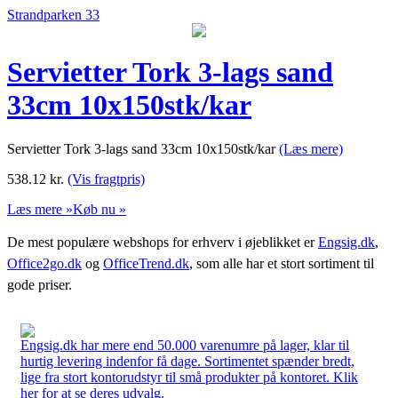
Strandparken 33
Servietter Tork 3-lags sand
33cm 10x150stk/kar
Servietter Tork 3-lags sand 33cm 10x150stk/kar
(Læs mere)
538.12
kr.
(Vis fragtpris)
Læs mere »
Køb nu »
De mest populære webshops for erhverv i øjeblikket er
Engsig.dk
,
Office2go.dk
og
OfficeTrend.dk
, som alle har et stort sortiment til
gode priser.
Engsig.dk har mere end 50.000 varenumre på lager, klar til
hurtig levering indenfor få dage. Sortimentet spænder bredt,
lige fra stort kontorudstyr til små produkter på kontoret. Klik
her for at se deres udvalg.