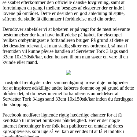
selskabet efterkommer den officielle danske lovgivning, samt at
forretningen en gang i mellem besøges af eksperter der er inde i
lovene på området. Dette er desuden en god anledning til støtte,
såfremt du skulle få dilemmaer i forbindelse med din ordre.
Derudover anbefaler vi at køberen er på vagt for de mest relevante
bestemmelser der kan have indflydelse på købet, for eksempel
hvilken ombytningsret e-forhandleren bruger. På grund af dette er
det desuden relevant, at man stadig sikrer ens ordremail, så man i
fremtiden vil kunne påvise handlen af Servietter Tork 3-lags sand
33cm 10x150stk/kar, uden hensyn til om man søger en vare til en
kvinde eller mand.
Trustpilot frembyder uden sammenligning troværdige muligheder
for at inspicere adskillige andre køberes domme og på grund af dette
tilrådes det, at du beser internet forhandlerens anmeldelser af
Servietter Tork 3-lags sand 33cm 10x150stk/kar inden du færdiggør
din shopping.
Facebook medfører lignende rigtig hæderlige chancer for at få
kendskab til internet butikkens pålidelighed. Her er der nogle
internet forretninger hvor folk kan publicere en omtale af deres
købsoplevelse, som lige så vel kan anvendes til at få et indblik i
kundetilfredsheden.