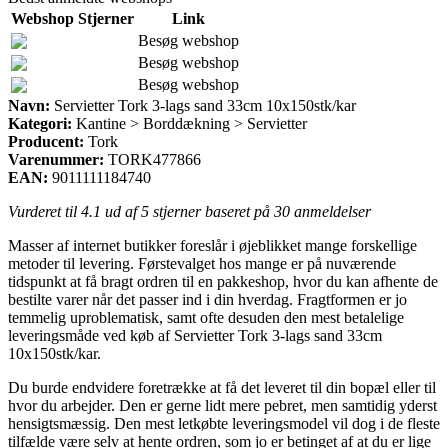
Webshop
Stjerner
Link
Besøg webshop
Besøg webshop
Besøg webshop
Navn:
Servietter Tork 3-lags sand 33cm 10x150stk/kar
Kategori:
Kantine > Borddækning > Servietter
Producent:
Tork
Varenummer:
TORK477866
EAN:
9011111184740
Vurderet til
4.1
ud af 5 stjerner baseret på
30
anmeldelser
Masser af internet butikker foreslår i øjeblikket mange forskellige
metoder til levering. Førstevalget hos mange er på nuværende
tidspunkt at få bragt ordren til en pakkeshop, hvor du kan afhente de
bestilte varer når det passer ind i din hverdag. Fragtformen er jo
temmelig uproblematisk, samt ofte desuden den mest betalelige
leveringsmåde ved køb af Servietter Tork 3-lags sand 33cm
10x150stk/kar.
Du burde endvidere foretrække at få det leveret til din bopæl eller til
hvor du arbejder. Den er gerne lidt mere pebret, men samtidig yderst
hensigtsmæssig. Den mest letkøbte leveringsmodel vil dog i de fleste
tilfælde være selv at hente ordren, som jo er betinget af at du er lige