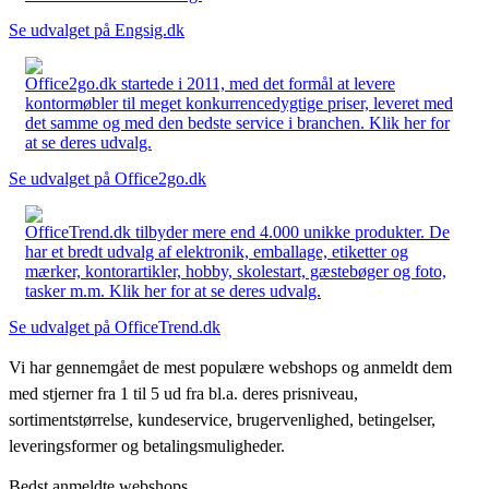
Se udvalget på Engsig.dk
Office2go.dk startede i 2011, med det formål at levere
kontormøbler til meget konkurrencedygtige priser, leveret med
det samme og med den bedste service i branchen. Klik her for
at se deres udvalg.
Se udvalget på Office2go.dk
OfficeTrend.dk tilbyder mere end 4.000 unikke produkter. De
har et bredt udvalg af elektronik, emballage, etiketter og
mærker, kontorartikler, hobby, skolestart, gæstebøger og foto,
tasker m.m. Klik her for at se deres udvalg.
Se udvalget på OfficeTrend.dk
Vi har gennemgået de mest populære webshops og anmeldt dem
med stjerner fra 1 til 5 ud fra bl.a. deres prisniveau,
sortimentstørrelse, kundeservice, brugervenlighed, betingelser,
leveringsformer og betalingsmuligheder.
Bedst anmeldte webshops