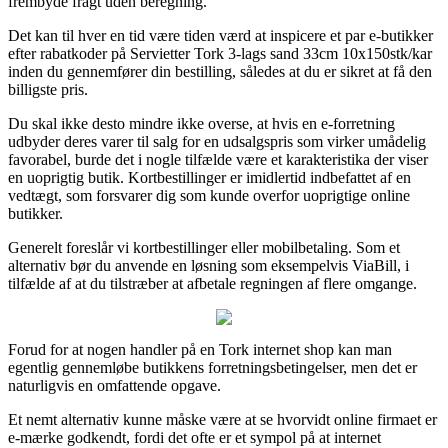
frembyde fragt uden beregning.
Det kan til hver en tid være tiden værd at inspicere et par e-butikker
efter rabatkoder på Servietter Tork 3-lags sand 33cm 10x150stk/kar
inden du gennemfører din bestilling, således at du er sikret at få den
billigste pris.
Du skal ikke desto mindre ikke overse, at hvis en e-forretning
udbyder deres varer til salg for en udsalgspris som virker umådelig
favorabel, burde det i nogle tilfælde være et karakteristika der viser
en uoprigtig butik. Kortbestillinger er imidlertid indbefattet af en
vedtægt, som forsvarer dig som kunde overfor uoprigtige online
butikker.
Generelt foreslår vi kortbestillinger eller mobilbetaling. Som et
alternativ bør du anvende en løsning som eksempelvis ViaBill, i
tilfælde af at du tilstræber at afbetale regningen af flere omgange.
Forud for at nogen handler på en Tork internet shop kan man
egentlig gennemløbe butikkens forretningsbetingelser, men det er
naturligvis en omfattende opgave.
Et nemt alternativ kunne måske være at se hvorvidt online firmaet er
e-mærke godkendt, fordi det ofte er et sympol på at internet