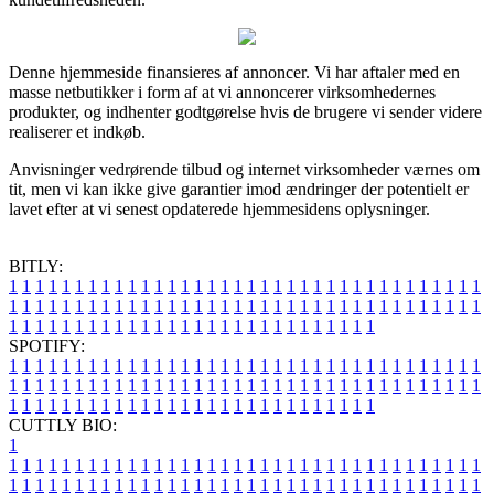
Denne hjemmeside finansieres af annoncer. Vi har aftaler med en
masse netbutikker i form af at vi annoncerer virksomhedernes
produkter, og indhenter godtgørelse hvis de brugere vi sender videre
realiserer et indkøb.
Anvisninger vedrørende tilbud og internet virksomheder værnes om
tit, men vi kan ikke give garantier imod ændringer der potentielt er
lavet efter at vi senest opdaterede hjemmesidens oplysninger.
BITLY:
1
1
1
1
1
1
1
1
1
1
1
1
1
1
1
1
1
1
1
1
1
1
1
1
1
1
1
1
1
1
1
1
1
1
1
1
1
1
1
1
1
1
1
1
1
1
1
1
1
1
1
1
1
1
1
1
1
1
1
1
1
1
1
1
1
1
1
1
1
1
1
1
1
1
1
1
1
1
1
1
1
1
1
1
1
1
1
1
1
1
1
1
1
1
1
1
1
1
1
1
SPOTIFY:
1
1
1
1
1
1
1
1
1
1
1
1
1
1
1
1
1
1
1
1
1
1
1
1
1
1
1
1
1
1
1
1
1
1
1
1
1
1
1
1
1
1
1
1
1
1
1
1
1
1
1
1
1
1
1
1
1
1
1
1
1
1
1
1
1
1
1
1
1
1
1
1
1
1
1
1
1
1
1
1
1
1
1
1
1
1
1
1
1
1
1
1
1
1
1
1
1
1
1
1
CUTTLY BIO:
1
1
1
1
1
1
1
1
1
1
1
1
1
1
1
1
1
1
1
1
1
1
1
1
1
1
1
1
1
1
1
1
1
1
1
1
1
1
1
1
1
1
1
1
1
1
1
1
1
1
1
1
1
1
1
1
1
1
1
1
1
1
1
1
1
1
1
1
1
1
1
1
1