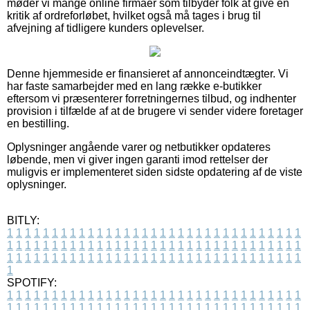
møder vi mange online firmaer som tilbyder folk at give en
kritik af ordreforløbet, hvilket også må tages i brug til
afvejning af tidligere kunders oplevelser.
Denne hjemmeside er finansieret af annonceindtægter. Vi
har faste samarbejder med en lang række e-butikker
eftersom vi præsenterer forretningernes tilbud, og indhenter
provision i tilfælde af at de brugere vi sender videre foretager
en bestilling.
Oplysninger angående varer og netbutikker opdateres
løbende, men vi giver ingen garanti imod rettelser der
muligvis er implementeret siden sidste opdatering af de viste
oplysninger.
BITLY:
1
1
1
1
1
1
1
1
1
1
1
1
1
1
1
1
1
1
1
1
1
1
1
1
1
1
1
1
1
1
1
1
1
1
1
1
1
1
1
1
1
1
1
1
1
1
1
1
1
1
1
1
1
1
1
1
1
1
1
1
1
1
1
1
1
1
1
1
1
1
1
1
1
1
1
1
1
1
1
1
1
1
1
1
1
1
1
1
1
1
1
1
1
1
1
1
1
1
1
1
SPOTIFY:
1
1
1
1
1
1
1
1
1
1
1
1
1
1
1
1
1
1
1
1
1
1
1
1
1
1
1
1
1
1
1
1
1
1
1
1
1
1
1
1
1
1
1
1
1
1
1
1
1
1
1
1
1
1
1
1
1
1
1
1
1
1
1
1
1
1