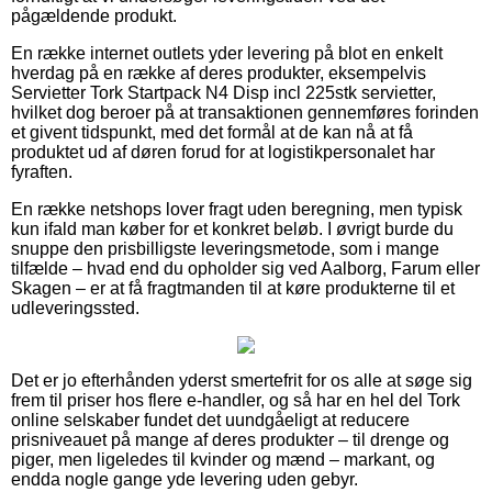
pågældende produkt.
En række internet outlets yder levering på blot en enkelt
hverdag på en række af deres produkter, eksempelvis
Servietter Tork Startpack N4 Disp incl 225stk servietter,
hvilket dog beroer på at transaktionen gennemføres forinden
et givent tidspunkt, med det formål at de kan nå at få
produktet ud af døren forud for at logistikpersonalet har
fyraften.
En række netshops lover fragt uden beregning, men typisk
kun ifald man køber for et konkret beløb. I øvrigt burde du
snuppe den prisbilligste leveringsmetode, som i mange
tilfælde – hvad end du opholder sig ved Aalborg, Farum eller
Skagen – er at få fragtmanden til at køre produkterne til et
udleveringssted.
Det er jo efterhånden yderst smertefrit for os alle at søge sig
frem til priser hos flere e-handler, og så har en hel del Tork
online selskaber fundet det uundgåeligt at reducere
prisniveauet på mange af deres produkter – til drenge og
piger, men ligeledes til kvinder og mænd – markant, og
endda nogle gange yde levering uden gebyr.