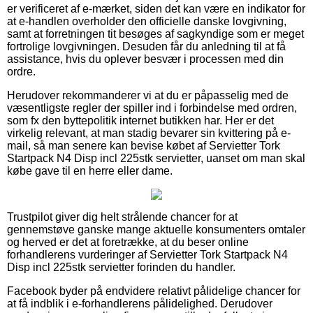
er verificeret af e-mærket, siden det kan være en indikator for
at e-handlen overholder den officielle danske lovgivning,
samt at forretningen tit besøges af sagkyndige som er meget
fortrolige lovgivningen. Desuden får du anledning til at få
assistance, hvis du oplever besvær i processen med din
ordre.
Herudover rekommanderer vi at du er påpasselig med de
væsentligste regler der spiller ind i forbindelse med ordren,
som fx den byttepolitik internet butikken har. Her er det
virkelig relevant, at man stadig bevarer sin kvittering på e-
mail, så man senere kan bevise købet af Servietter Tork
Startpack N4 Disp incl 225stk servietter, uanset om man skal
købe gave til en herre eller dame.
Trustpilot giver dig helt strålende chancer for at
gennemstøve ganske mange aktuelle konsumenters omtaler
og herved er det at foretrække, at du beser online
forhandlerens vurderinger af Servietter Tork Startpack N4
Disp incl 225stk servietter forinden du handler.
Facebook byder på endvidere relativt pålidelige chancer for
at få indblik i e-forhandlerens pålidelighed. Derudover