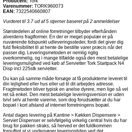
Producent:
Tork
Varenummer:
TORK960073
EAN:
7322540660807
Vurderet til
3.7
ud af 5 stjerner baseret på
2
anmeldelser
Størstedelen af online forretninger tilbyder efterhånden
alverdens fragtformer. En der er meget populær er på
nuværende tidspunkt udleveringssteder, fordi det giver dig
fuld fleksibilitet til at hente de bestilte varer præcis når det
passer dig. Leveringsmetoden er nemlig rigtig
overkommelig, og i mange tilfælde også den mest betalelige
leveringsmulighed ved køb af Servietter Tork Startpack N4
Disp incl 225stk servietter.
Du kan på samme måde forsøge at få produkterne leveret til
din lejlighed eller hus eller ud til dit arbejdes adresse.
Fragtmetoden bliver typisk en anelse dyrere, men lige så vel
ret så enkel. Den mest betalelige leveringsversion er uden
tvivl selv at hente varerne, som dog forudsætter at du har
bopæl i kort afstand af internet forretningens bopæl.
Antal dages levering på Kantine > Køkken Dispensere >
Serviet Dispenser er selvfølgelig virkelig central hvis du har
brug for pakken straks, så herved er det fuldkommen
fornuftigt at vi undersøger leveringstiden ved det