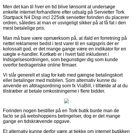
Men det kan til hver en tid blive lønsomt at undersøge
enkelte internet forhandlere efter udsalg på Servietter Tork
Startpack N4 Disp incl 225stk servietter forinden du placerer
ordren, således at man er usvigeligt sikker på at få fat i den
mest betalelige pris.
Man må bare være opmærksom på, at ifald en forretning på
nettet reklamerer bedst i test varer til en salgspris der er
kolossalt god, er det mange gange være en indikator for en
uægte e-handler. Kortkøb er i hvert fald inkluderet i
Indsigelsesordningen, som begunstiger dig som kunde
overfor bedrageriske online firmaer.
Vi slår generelt et slag for køb med gængse betalingskort
eller betalinger med mobilen. Som alternativ kunne du
anvende en afdragsordning som fx ViaBill, i tilfælde af at du
tilstræber at betale omkostningerne i flere bidder.
Forinden nogen bestiller på en Tork butik burde man de
facto se på webshoppens betingelser, dog er det mange
gange en tidskrævende opgave.
Et alternativ kunne derfor være at tjekke om internet butikken