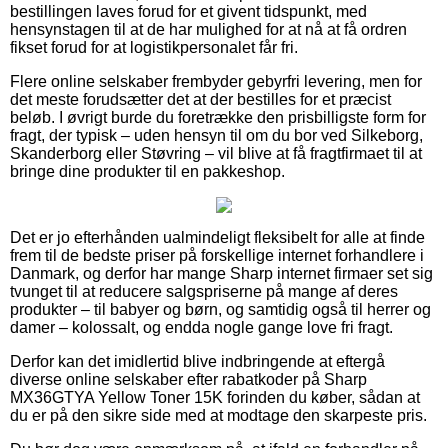
bestillingen laves forud for et givent tidspunkt, med
hensynstagen til at de har mulighed for at nå at få ordren
fikset forud for at logistikpersonalet får fri.
Flere online selskaber frembyder gebyrfri levering, men for
det meste forudsætter det at der bestilles for et præcist
beløb. I øvrigt burde du foretrække den prisbilligste form for
fragt, der typisk – uden hensyn til om du bor ved Silkeborg,
Skanderborg eller Støvring – vil blive at få fragtfirmaet til at
bringe dine produkter til en pakkeshop.
Det er jo efterhånden ualmindeligt fleksibelt for alle at finde
frem til de bedste priser på forskellige internet forhandlere i
Danmark, og derfor har mange Sharp internet firmaer set sig
tvunget til at reducere salgspriserne på mange af deres
produkter – til babyer og børn, og samtidig også til herrer og
damer – kolossalt, og endda nogle gange love fri fragt.
Derfor kan det imidlertid blive indbringende at eftergå
diverse online selskaber efter rabatkoder på Sharp
MX36GTYA Yellow Toner 15K forinden du køber, sådan at
du er på den sikre side med at modtage den skarpeste pris.