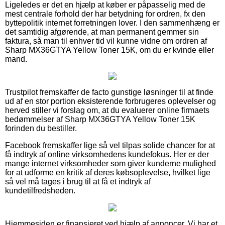
Ligeledes er det en hjælp at køber er påpasselig med de
mest centrale forhold der har betydning for ordren, fx den
byttepolitik internet forretningen lover. I den sammenhæng er
det samtidig afgørende, at man permanent gemmer sin
faktura, så man til enhver tid vil kunne vidne om ordren af
Sharp MX36GTYA Yellow Toner 15K, om du er kvinde eller
mand.
Trustpilot fremskaffer de facto gunstige løsninger til at finde
ud af en stor portion eksisterende forbrugeres oplevelser og
herved stiller vi forslag om, at du evaluerer online firmaets
bedømmelser af Sharp MX36GTYA Yellow Toner 15K
forinden du bestiller.
Facebook fremskaffer lige så vel tilpas solide chancer for at
få indtryk af online virksomhedens kundefokus. Her er der
mange internet virksomheder som giver kunderne mulighed
for at udforme en kritik af deres købsoplevelse, hvilket lige
så vel må tages i brug til at få et indtryk af
kundetilfredsheden.
Hjemmesiden er finansieret ved hjælp af annoncer. Vi har et