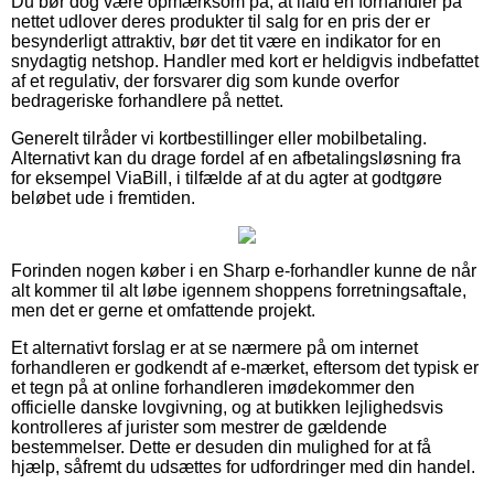
Du bør dog være opmærksom på, at ifald en forhandler på
nettet udlover deres produkter til salg for en pris der er
besynderligt attraktiv, bør det tit være en indikator for en
snydagtig netshop. Handler med kort er heldigvis indbefattet
af et regulativ, der forsvarer dig som kunde overfor
bedrageriske forhandlere på nettet.
Generelt tilråder vi kortbestillinger eller mobilbetaling.
Alternativt kan du drage fordel af en afbetalingsløsning fra
for eksempel ViaBill, i tilfælde af at du agter at godtgøre
beløbet ude i fremtiden.
Forinden nogen køber i en Sharp e-forhandler kunne de når
alt kommer til alt løbe igennem shoppens forretningsaftale,
men det er gerne et omfattende projekt.
Et alternativt forslag er at se nærmere på om internet
forhandleren er godkendt af e-mærket, eftersom det typisk er
et tegn på at online forhandleren imødekommer den
officielle danske lovgivning, og at butikken lejlighedsvis
kontrolleres af jurister som mestrer de gældende
bestemmelser. Dette er desuden din mulighed for at få
hjælp, såfremt du udsættes for udfordringer med din handel.