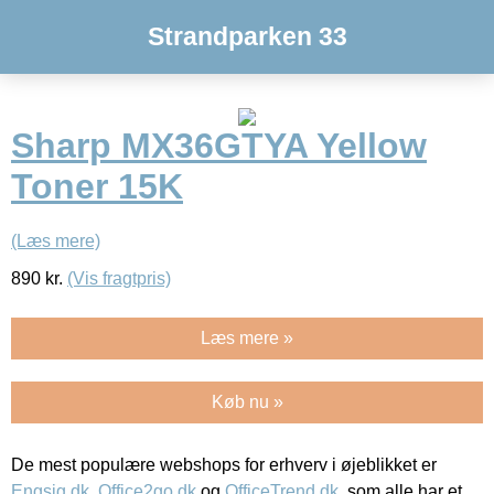
Strandparken 33
Sharp MX36GTYA Yellow
Toner 15K
(Læs mere)
890
kr.
(Vis fragtpris)
Læs mere »
Køb nu »
De mest populære webshops for erhverv i øjeblikket er
Engsig.dk
,
Office2go.dk
og
OfficeTrend.dk
, som alle har et