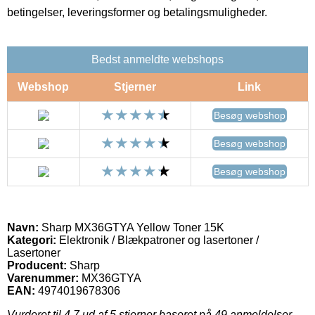
betingelser, leveringsformer og betalingsmuligheder.
Bedst anmeldte webshops
Webshop
Stjerner
Link
Besøg webshop
Besøg webshop
Besøg webshop
Navn:
Sharp MX36GTYA Yellow Toner 15K
Kategori:
Elektronik / Blækpatroner og lasertoner /
Lasertoner
Producent:
Sharp
Varenummer:
MX36GTYA
EAN:
4974019678306
Vurderet til
4.7
ud af 5 stjerner baseret på
49
anmeldelser