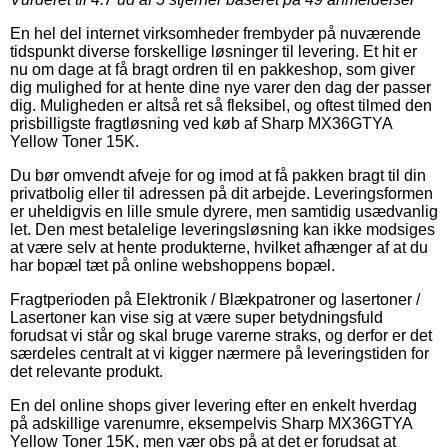
En hel del internet virksomheder frembyder på nuværende
tidspunkt diverse forskellige løsninger til levering. Et hit er
nu om dage at få bragt ordren til en pakkeshop, som giver
dig mulighed for at hente dine nye varer den dag der passer
dig. Muligheden er altså ret så fleksibel, og oftest tilmed den
prisbilligste fragtløsning ved køb af Sharp MX36GTYA
Yellow Toner 15K.
Du bør omvendt afveje for og imod at få pakken bragt til din
privatbolig eller til adressen på dit arbejde. Leveringsformen
er uheldigvis en lille smule dyrere, men samtidig usædvanlig
let. Den mest betalelige leveringsløsning kan ikke modsiges
at være selv at hente produkterne, hvilket afhænger af at du
har bopæl tæt på online webshoppens bopæl.
Fragtperioden på Elektronik / Blækpatroner og lasertoner /
Lasertoner kan vise sig at være super betydningsfuld
forudsat vi står og skal bruge varerne straks, og derfor er det
særdeles centralt at vi kigger nærmere på leveringstiden for
det relevante produkt.
En del online shops giver levering efter en enkelt hverdag
på adskillige varenumre, eksempelvis Sharp MX36GTYA
Yellow Toner 15K, men vær obs på at det er forudsat at