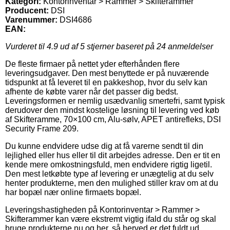
Kategori:
Kontorinventar > Rammer > Skifterammer
Producent:
DSI
Varenummer:
DSI4686
EAN:
Vurderet til
4.9
ud af 5 stjerner baseret på
24
anmeldelser
De fleste firmaer på nettet yder efterhånden flere
leveringsudgaver. Den mest benyttede er på nuværende
tidspunkt at få leveret til en pakkeshop, hvor du selv kan
afhente de købte varer når det passer dig bedst.
Leveringsformen er nemlig usædvanlig smertefri, samt typisk
derudover den mindst kostelige løsning til levering ved køb
af Skifteramme, 70×100 cm, Alu-sølv, APET antirefleks, DSI
Security Frame 209.
Du kunne endvidere udse dig at få varerne sendt til din
lejlighed eller hus eller til dit arbejdes adresse. Den er tit en
kende mere omkostningsfuld, men endvidere rigtig ligetil.
Den mest letkøbte type af levering er unægtelig at du selv
henter produkterne, men den mulighed stiller krav om at du
har bopæl nær online firmaets bopæl.
Leveringshastigheden på Kontorinventar > Rammer >
Skifterammer kan være ekstremt vigtig ifald du står og skal
bruge produkterne nu og her, så herved er det fuldt ud