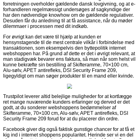
forretningen overholder gældende dansk lovgivning, og at e-
forhandleren regelmæssigt undersøges af sagkyndige der
har den nødvendige knowhow om de gældende regulativer.
Desuden får du anledning til at få assistance, når du møder
dilemmaer i processen med dit indkøb.
For øvrigt kan det være til hjælp at kunden er
hensynstagende til de mest centrale vilkår i forbindelse med
transaktionen, som eksempelvis den byttepolitik internet
webshoppen har. På grund af dette er det i øvrigt relevant, at
man stadigvæk bevarer ens faktura, så man når som helst vil
kunne bekræfte sin bestilling af Skifteramme, 70×100 cm,
Alu-sølv, APET antirefleks, DSI Security Frame 209,
ligegyldigt om man søger produkter til en mand eller kvinde.
Trustpilot leverer altid belejlige muligheder for at kortlægge
ret mange nuværende kunders erfaringer og derved er det
godt, at du sonderer webshoppens bedømmelser af
Skifteramme, 70×100 cm, Alu-sølv, APET antirefleks, DSI
Security Frame 209 forud for at du placerer din ordre.
Facebook giver dig også faktisk gunstige chancer for at få et
kig ind i internet shoppens popularitet. Herinde ser vi en del