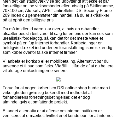
Men det kan stadigvæk vise sig udbytterigt at tjekke et par
forskellige online virksomheder efter udsalg på Skifteramme,
70×100 cm, Alu-sølv, APET antirefleks, DSI Security Frame
209 inden du gennemfører din handel, så du er skråsikker
på at opnå den billigste pris.
Du må imidlertid være klar over, at hvis en e-handler
afsætter bedst i test varer til salg for en pris der kan ses som
urealistisk fordelagtig, så kan det for det meste være et
symbol på en fup internet forhandler. Kortbetalinger er
heldigvis dækket ind under en foranstaltning, som sikrer dig
som køber overfor falske internet firmaer.
Vi anbefaler kortkøb eller mobilbetaling. Alternativt bør du
anvende et tilbud som f.eks. ViaBill, i tilfælde af at du hellere
vil afdrage omkostningerne senere.
Forud for at nogen køber i en DSI online shop burde man i
virkeligheden gøre sig bekendt med indholdet af
forhandlerens forretningsbetingelser, det er dog
almindeligvis et omfattende projekt.
Et andet alternativ er at efterse om internet butikken er
verificeret af e-mærket, hvilket er et kendetegn for at internet