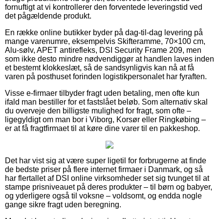
fornuftigt at vi kontrollerer den forventede leveringstid ved
det pågældende produkt.
En række online butikker byder på dag-til-dag levering på
mange varenumre, eksempelvis Skifteramme, 70×100 cm,
Alu-sølv, APET antirefleks, DSI Security Frame 209, men
som ikke desto mindre nødvendiggør at handlen laves inden
et bestemt klokkeslæt, så de sandsynligvis kan nå at få
varen på posthuset forinden logistikpersonalet har fyraften.
Visse e-firmaer tilbyder fragt uden betaling, men ofte kun
ifald man bestiller for et fastslået beløb. Som alternativ skal
du overveje den billigste mulighed for fragt, som ofte –
ligegyldigt om man bor i Viborg, Korsør eller Ringkøbing –
er at få fragtfirmaet til at køre dine varer til en pakkeshop.
Det har vist sig at være super ligetil for forbrugerne at finde
de bedste priser på flere internet firmaer i Danmark, og så
har flertallet af DSI online virksomheder set sig tvunget til at
stampe prisniveauet på deres produkter – til børn og babyer,
og yderligere også til voksne – voldsomt, og endda nogle
gange sikre fragt uden beregning.