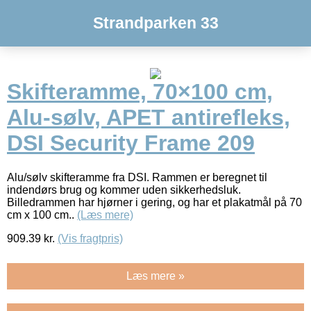
Strandparken 33
Skifteramme, 70×100 cm,
Alu-sølv, APET antirefleks,
DSI Security Frame 209
Alu/sølv skifteramme fra DSI. Rammen er beregnet til
indendørs brug og kommer uden sikkerhedsluk.
Billedrammen har hjørner i gering, og har et plakatmål på 70
cm x 100 cm..
(Læs mere)
909.39
kr.
(Vis fragtpris)
Læs mere »