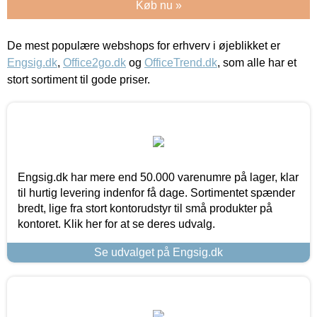
Køb nu »
De mest populære webshops for erhverv i øjeblikket er
Engsig.dk
,
Office2go.dk
og
OfficeTrend.dk
, som alle har et
stort sortiment til gode priser.
Engsig.dk har mere end 50.000 varenumre på lager, klar
til hurtig levering indenfor få dage. Sortimentet spænder
bredt, lige fra stort kontorudstyr til små produkter på
kontoret. Klik her for at se deres udvalg.
Se udvalget på Engsig.dk