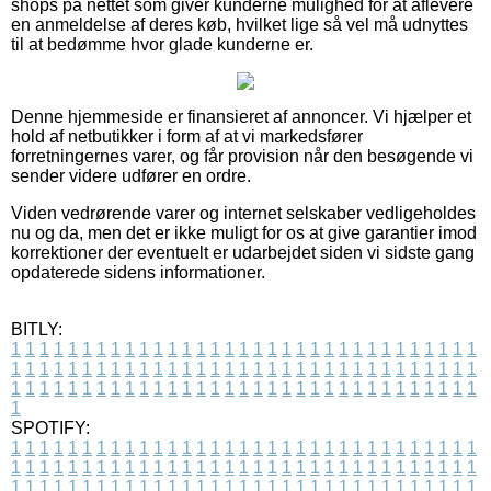
shops på nettet som giver kunderne mulighed for at aflevere
en anmeldelse af deres køb, hvilket lige så vel må udnyttes
til at bedømme hvor glade kunderne er.
Denne hjemmeside er finansieret af annoncer. Vi hjælper et
hold af netbutikker i form af at vi markedsfører
forretningernes varer, og får provision når den besøgende vi
sender videre udfører en ordre.
Viden vedrørende varer og internet selskaber vedligeholdes
nu og da, men det er ikke muligt for os at give garantier imod
korrektioner der eventuelt er udarbejdet siden vi sidste gang
opdaterede sidens informationer.
BITLY:
1
1
1
1
1
1
1
1
1
1
1
1
1
1
1
1
1
1
1
1
1
1
1
1
1
1
1
1
1
1
1
1
1
1
1
1
1
1
1
1
1
1
1
1
1
1
1
1
1
1
1
1
1
1
1
1
1
1
1
1
1
1
1
1
1
1
1
1
1
1
1
1
1
1
1
1
1
1
1
1
1
1
1
1
1
1
1
1
1
1
1
1
1
1
1
1
1
1
1
1
SPOTIFY:
1
1
1
1
1
1
1
1
1
1
1
1
1
1
1
1
1
1
1
1
1
1
1
1
1
1
1
1
1
1
1
1
1
1
1
1
1
1
1
1
1
1
1
1
1
1
1
1
1
1
1
1
1
1
1
1
1
1
1
1
1
1
1
1
1
1
1
1
1
1
1
1
1
1
1
1
1
1
1
1
1
1
1
1
1
1
1
1
1
1
1
1
1
1
1
1
1
1
1