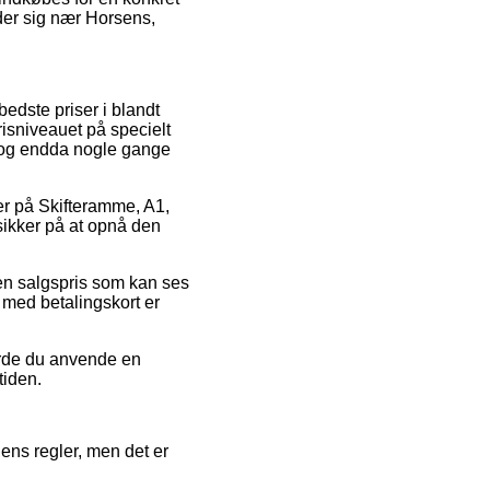
nder sig nær Horsens,
bedste priser i blandt
risniveauet på specielt
k, og endda nogle gange
der på Skifteramme, A1,
sikker på at opnå den
en salgspris som kan ses
 med betalingskort er
urde du anvende en
tiden.
ens regler, men det er