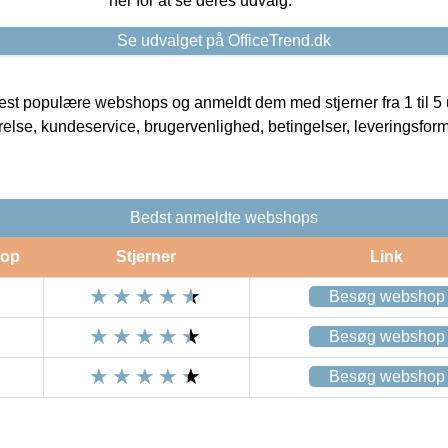
her for at se deres udvalg.
Se udvalget på OfficeTrend.dk
t populære webshops og anmeldt dem med stjerner fra 1 til 5 ud
rrelse, kundeservice, brugervenlighed, betingelser, leveringsfor
Bedst anmeldte webshops
op
Stjerner
Link
Besøg webshop
Besøg webshop
Besøg webshop