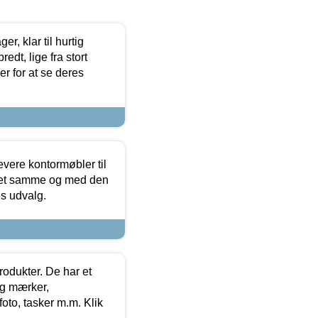
, klar til hurtig
edt, lige fra stort
er for at se deres
evere kontormøbler til
 det samme og med den
es udvalg.
rodukter. De har et
og mærker,
foto, tasker m.m. Klik