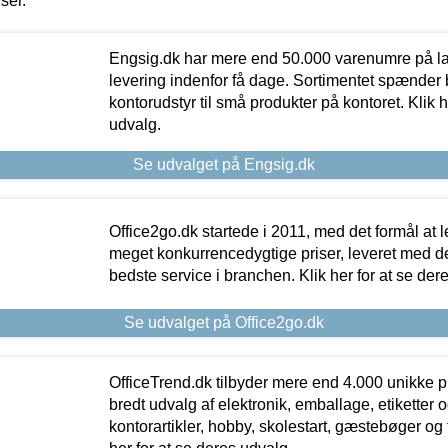
iser.
Engsig.dk har mere end 50.000 varenumre på lager
levering indenfor få dage. Sortimentet spænder br
kontorudstyr til små produkter på kontoret. Klik h
udvalg.
Se udvalget på Engsig.dk
Office2go.dk startede i 2011, med det formål at l
meget konkurrencedygtige priser, leveret med
bedste service i branchen. Klik her for at se der
Se udvalget på Office2go.dk
OfficeTrend.dk tilbyder mere end 4.000 unikke p
bredt udvalg af elektronik, emballage, etiketter 
kontorartikler, hobby, skolestart, gæstebøger og 