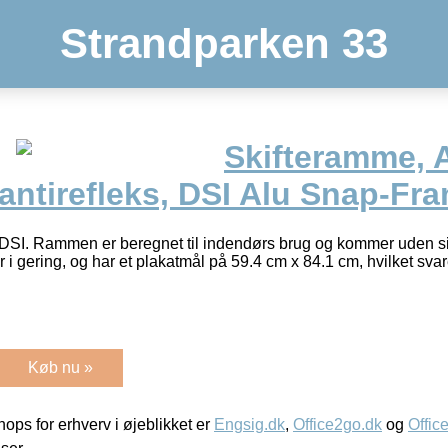
Strandparken 33
Skifteramme, A
antirefleks, DSI Alu Snap-Fr
a DSI. Rammen er beregnet til indendørs brug og kommer uden s
i gering, og har et plakatmål på 59.4 cm x 84.1 cm, hvilket svarer
Køb nu »
ps for erhverv i øjeblikket er
Engsig.dk
,
Office2go.dk
og
Offic