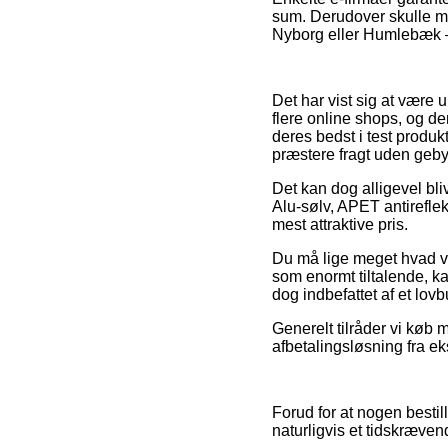
sum. Derudover skulle man
Nyborg eller Humlebæk – v
Det har vist sig at være u
flere online shops, og de
deres bedst i test produk
præstere fragt uden geby
Det kan dog alligevel bli
Alu-sølv, APET antirefle
mest attraktive pris.
Du må lige meget hvad v
som enormt tiltalende, ka
dog indbefattet af et lovb
Generelt tilråder vi køb
afbetalingsløsning fra ek
Forud for at nogen besti
naturligvis et tidskræven