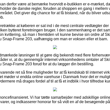
n derfor være at bemærke hvorvidt e-butikken er e-mærket, da 
rholder de danske regler, foruden at shoppen en gang i mellem
ådet. Det giver dig chance for at få bistand, når du bliver udsa
øb.
oretrække at køberen er sat ind i de mest centrale vedtægter der
lken bytteret forretningen bruger. I den sammenhæng er det samt
 kvittering, så man i fremtiden vil kunne bevise sin ordre af Sk
lu Snap-Frame 203, uafhængig om man er voksen eller et barn.
t udmærkede løsninger til at gøre dig bekendt med flere forhenvæ
lråder vi, at du gennemgår internet virksomhedens omtaler af Ski
u Snap-Frame 203 forud for at du lægger din bestilling.
svarende ret så fine muligheder for at få kendskab til internet v
t møder vi endda online varehuse i Danmark hvor det er muligt 
ermere må drages fordel af til at få et indblik i hvor tilfredse ku
ncefinansieret. Vi har tætte samarbejder med adskillige online 
s varer, og indkasserer honorar for så vidt en af de besøgende 