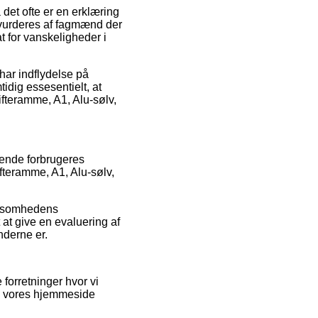
det ofte er en erklæring
 vurderes af fagmænd der
t for vanskeligheder i
 har indflydelse på
idig essesentielt, at
ifteramme, A1, Alu-sølv,
rende forbrugeres
fteramme, A1, Alu-sølv,
irksomhedens
at give en evaluering af
nderne er.
forretninger hvor vi
på vores hjemmeside