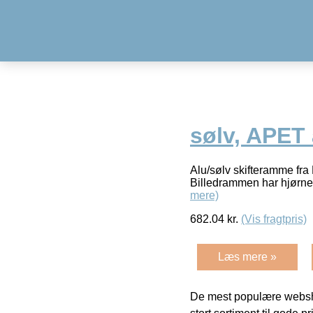
sølv, APET 
Alu/sølv skifteramme fr
Billedrammen har hjørner 
mere)
682.04
kr.
(Vis fragtpris)
Læs mere »
De mest populære websho