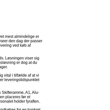
et mest almindelige er
 varer den dag der passer
levering ved køb af
ads. Løsningen viser sig
ngsløsning er dog at du
ager.
tal i tilfælde af at vi
der leveringstidspunktet
is Skifteramme, A1, Alu-
en placeres før et
sonalet holder fyraften.
 indkøbes for en konkret