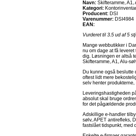
Navn:
Skifteramme, A1, 
Kategori:
Kontorinventa
Producent:
DSI
Varenummer:
DSI4984
EAN:
Vurderet til
3.5
ud af 5 st
Mange webbutikker i Danm
nu om dage at få leveret
dig. Løsningen er altså t
Skifteramme, A1, Alu-søl
Du kunne også beslutte di
oftest lidt mere bekostel
selv henter produkterne, 
Leveringshastigheden på K
absolut skal bruge ordren
for det pågældende prod
Adskillige e-handler tilb
sølv, APET antirefleks, 
fastslået tidspunkt, med 
Enkelte e-firmaer garante