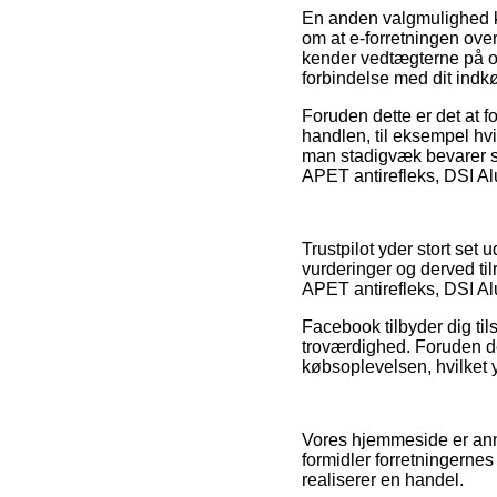
En anden valgmulighed ka
om at e-forretningen ove
kender vedtægterne på omr
forbindelse med dit indk
Foruden dette er det at f
handlen, til eksempel hvi
man stadigvæk bevarer sin
APET antirefleks, DSI A
Trustpilot yder stort se
vurderinger og derved ti
APET antirefleks, DSI Al
Facebook tilbyder dig til
troværdighed. Foruden de
købsoplevelsen, hvilket yd
Vores hjemmeside er anno
formidler forretningerne
realiserer en handel.