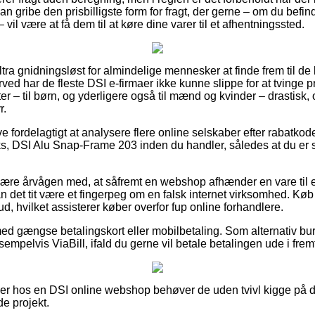
 gribe den prisbilligste form for fragt, der gerne – om du befi
il være at få dem til at køre dine varer til et afhentningssted.
ltra gnidningsløst for almindelige mennesker at finde frem til de 
rved har de fleste DSI e-firmaer ikke kunne slippe for at tvinge p
ter – til børn, og yderligere også til mænd og kvinder – drastis
r.
ve fordelagtigt at analysere flere online selskaber efter rabatko
ks, DSI Alu Snap-Frame 203 inden du handler, således at du er 
ære årvågen med, at såfremt en webshop afhænder en vare til 
n det tit være et fingerpeg om en falsk internet virksomhed. Køb
ud, hvilket assisterer køber overfor fup online forhandlere.
 med gængse betalingskort eller mobilbetaling. Som alternativ b
sempelvis ViaBill, ifald du gerne vil betale betalingen ude i frem
ller hos en DSI online webshop behøver de uden tvivl kigge på d
de projekt.