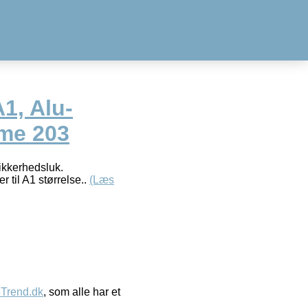
1, Alu-
ame 203
ikkerhedsluk.
 til A1 størrelse..
(Læs
eTrend.dk
, som alle har et