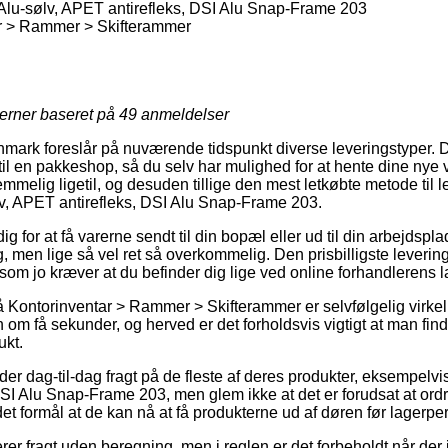
Alu-sølv, APET antirefleks, DSI Alu Snap-Frame 203
r > Rammer > Skifterammer
jerner baseret på
49
anmeldelser
ark foreslår på nuværende tidspunkt diverse leveringstyper. D
 til en pakkeshop, så du selv har mulighed for at hente dine nye
emmelig ligetil, og desuden tillige den mest letkøbte metode til 
v, APET antirefleks, DSI Alu Snap-Frame 203.
g for at få varerne sendt til din bopæl eller ud til din arbejdspl
ig, men lige så vel ret så overkommelig. Den prisbilligste leveri
som jo kræver at du befinder dig lige ved online forhandlerens l
ontorinventar > Rammer > Skifterammer er selvfølgelig virkelig vi
 om få sekunder, og herved er det forholdsvis vigtigt at man fin
ukt.
yder dag-til-dag fragt på de fleste af deres produkter, eksempelv
DSI Alu Snap-Frame 203, men glem ikke at det er forudsat at ordr
det formål at de kan nå at få produkterne ud af døren før lagerper
rer fragt uden beregning, men i reglen er det forbeholdt når der