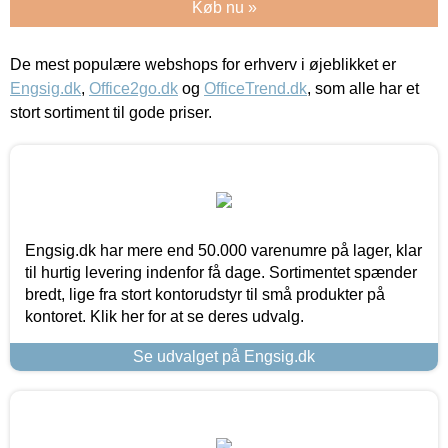
Køb nu »
De mest populære webshops for erhverv i øjeblikket er
Engsig.dk
,
Office2go.dk
og
OfficeTrend.dk
, som alle har et
stort sortiment til gode priser.
Engsig.dk har mere end 50.000 varenumre på lager, klar
til hurtig levering indenfor få dage. Sortimentet spænder
bredt, lige fra stort kontorudstyr til små produkter på
kontoret. Klik her for at se deres udvalg.
Se udvalget på Engsig.dk