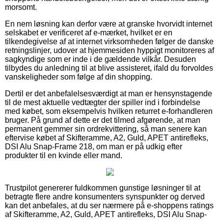
morsomt.
En nem løsning kan derfor være at granske hvorvidt internet
selskabet er verificeret af e-mærket, hvilket er en
tilkendegivelse af at internet virksomheden følger de danske
retningslinjer, udover at hjemmesiden hyppigt monitoreres af
sagkyndige som er inde i de gældende vilkår. Desuden
tilbydes du anledning til at blive assisteret, ifald du forvoldes
vanskeligheder som følge af din shopping.
Dertil er det anbefalelsesværdigt at man er hensynstagende
til de mest aktuelle vedtægter der spiller ind i forbindelse
med købet, som eksempelvis hvilken returret e-forhandleren
bruger. På grund af dette er det tilmed afgørende, at man
permanent gemmer sin ordrekvittering, så man senere kan
eftervise købet af Skifteramme, A2, Guld, APET antirefleks,
DSI Alu Snap-Frame 218, om man er på udkig efter
produkter til en kvinde eller mand.
Trustpilot genererer fuldkommen gunstige løsninger til at
betragte flere andre konsumenters synspunkter og derved
kan det anbefales, at du ser nærmere på e-shoppens ratings
af Skifteramme, A2, Guld, APET antirefleks, DSI Alu Snap-