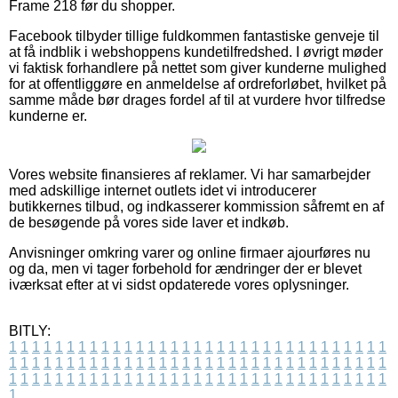
Frame 218 før du shopper.
Facebook tilbyder tillige fuldkommen fantastiske genveje til
at få indblik i webshoppens kundetilfredshed. I øvrigt møder
vi faktisk forhandlere på nettet som giver kunderne mulighed
for at offentliggøre en anmeldelse af ordreforløbet, hvilket på
samme måde bør drages fordel af til at vurdere hvor tilfredse
kunderne er.
Vores website finansieres af reklamer. Vi har samarbejder
med adskillige internet outlets idet vi introducerer
butikkernes tilbud, og indkasserer kommission såfremt en af
de besøgende på vores side laver et indkøb.
Anvisninger omkring varer og online firmaer ajourføres nu
og da, men vi tager forbehold for ændringer der er blevet
iværksat efter at vi sidst opdaterede vores oplysninger.
BITLY:
1
1
1
1
1
1
1
1
1
1
1
1
1
1
1
1
1
1
1
1
1
1
1
1
1
1
1
1
1
1
1
1
1
1
1
1
1
1
1
1
1
1
1
1
1
1
1
1
1
1
1
1
1
1
1
1
1
1
1
1
1
1
1
1
1
1
1
1
1
1
1
1
1
1
1
1
1
1
1
1
1
1
1
1
1
1
1
1
1
1
1
1
1
1
1
1
1
1
1
1