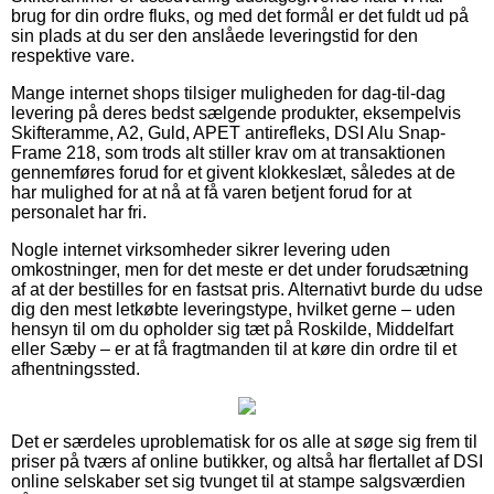
brug for din ordre fluks, og med det formål er det fuldt ud på
sin plads at du ser den anslåede leveringstid for den
respektive vare.
Mange internet shops tilsiger muligheden for dag-til-dag
levering på deres bedst sælgende produkter, eksempelvis
Skifteramme, A2, Guld, APET antirefleks, DSI Alu Snap-
Frame 218, som trods alt stiller krav om at transaktionen
gennemføres forud for et givent klokkeslæt, således at de
har mulighed for at nå at få varen betjent forud for at
personalet har fri.
Nogle internet virksomheder sikrer levering uden
omkostninger, men for det meste er det under forudsætning
af at der bestilles for en fastsat pris. Alternativt burde du udse
dig den mest letkøbte leveringstype, hvilket gerne – uden
hensyn til om du opholder sig tæt på Roskilde, Middelfart
eller Sæby – er at få fragtmanden til at køre din ordre til et
afhentningssted.
Det er særdeles uproblematisk for os alle at søge sig frem til
priser på tværs af online butikker, og altså har flertallet af DSI
online selskaber set sig tvunget til at stampe salgsværdien