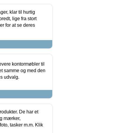
, klar til hurtig
edt, lige fra stort
er for at se deres
evere kontormøbler til
 det samme og med den
es udvalg.
rodukter. De har et
og mærker,
foto, tasker m.m. Klik