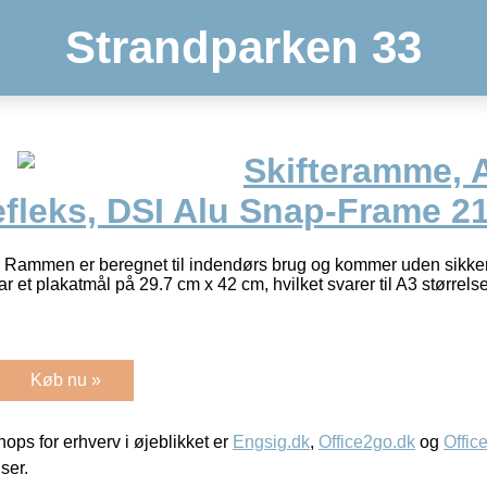
Strandparken 33
Skifteramme, A
efleks, DSI Alu Snap-Frame 2
I. Rammen er beregnet til indendørs brug og kommer uden sikk
ar et plakatmål på 29.7 cm x 42 cm, hvilket svarer til A3 størrels
Køb nu »
ps for erhverv i øjeblikket er
Engsig.dk
,
Office2go.dk
og
Offic
iser.