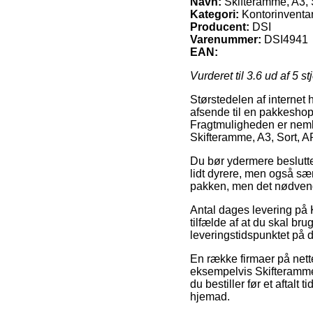
Navn:
Skifteramme, A3, 
Kategori:
Kontorinventa
Producent:
DSI
Varenummer:
DSI4941
EAN:
Vurderet til
3.6
ud af 5 st
Størstedelen af internet 
afsende til en pakkeshop,
Fragtmuligheden er nemli
Skifteramme, A3, Sort, 
Du bør ydermere beslutte d
lidt dyrere, men også sær
pakken, men det nødvendi
Antal dages levering på 
tilfælde af at du skal br
leveringstidspunktet på d
En række firmaer på net
eksempelvis Skifteramme
du bestiller før et aftalt
hjemad.