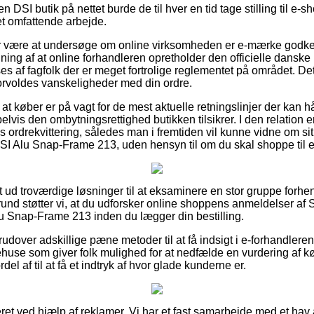
DSI butik på nettet burde de til hver en tid tage stilling til e-s
et omfattende arbejde.
for være at undersøge om online virksomheden er e-mærke godke
ning af at online forhandleren opretholder den officielle danske 
es af fagfolk der er meget fortrolige reglementet på området. Det
u forvoldes vanskeligheder med din ordre.
 at køber er på vagt for de mest aktuelle retningslinjer der kan
is den ombytningsrettighed butikken tilsikrer. I den relation er 
 ordrekvittering, således man i fremtiden vil kunne vidne om si
DSI Alu Snap-Frame 213, uden hensyn til om du skal shoppe til e
ldt ud troværdige løsninger til at eksaminere en stor gruppe for
und støtter vi, at du udforsker online shoppens anmeldelser af 
u Snap-Frame 213 inden du lægger din bestilling.
udover adskillige pæne metoder til at få indsigt i e-forhandlere
arehuse som giver folk mulighed for at nedfælde en vurdering af
l af til at få et indtryk af hvor glade kunderne er.
ret ved hjælp af reklamer. Vi har et fast samarbejde med et hav af