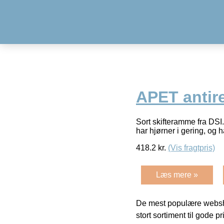
APET antir
Sort skifteramme fra DS
har hjørner i gering, og h
418.2
kr.
(Vis fragtpris)
Læs mere »
De mest populære websho
stort sortiment til gode pr