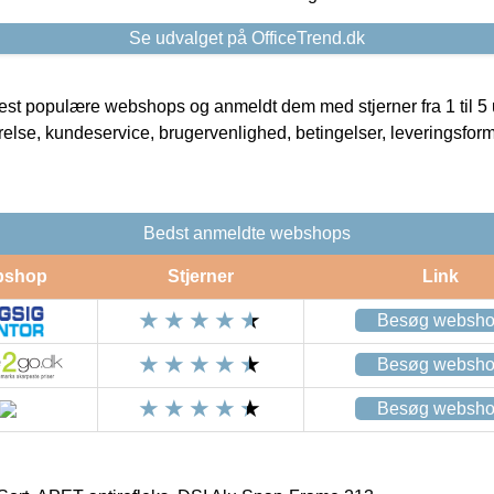
Se udvalget på OfficeTrend.dk
t populære webshops og anmeldt dem med stjerner fra 1 til 5 ud
rrelse, kundeservice, brugervenlighed, betingelser, leveringsfor
Bedst anmeldte webshops
bshop
Stjerner
Link
Besøg websh
Besøg websh
Besøg websh