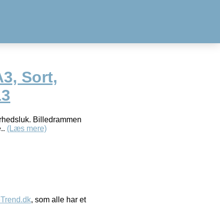
3, Sort,
13
erhedsluk. Billedrammen
e..
(Læs mere)
eTrend.dk
, som alle har et