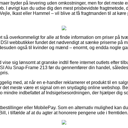
irmaer byder på levering uden omkostninger, men for det meste e
eløb. I øvrigt kan du udse dig den mest prisbevidste fragtmetode
jle, Ikast eller Hammel – vil blive at få fragtmanden til at køre 
et så overkommeligt for alle at finde information om priser på tvær
 DSI webbutikker fundet det nødvendigt at sænke priserne på m
g desuden også til kvinder og mænd – enormt, og endda nogle ga
d vise sig lønsomt at granske indtil flere internet outlets efter ti
DSI Alu Snap-Frame 213 før du gennemfører din handel, således a
pris.
lig med, at når en e-handler reklamerer et produkt til en salgs
or det meste være et signal om en snydagtig online webshop. Be
sto mindre indbefattet af Indsigelsesordningen, der hjælper dig 
tbestillinger eller MobilePay. Som en alternativ mulighed kan d
ill, i tilfælde af at du agter at honorere pengene ude i fremtiden