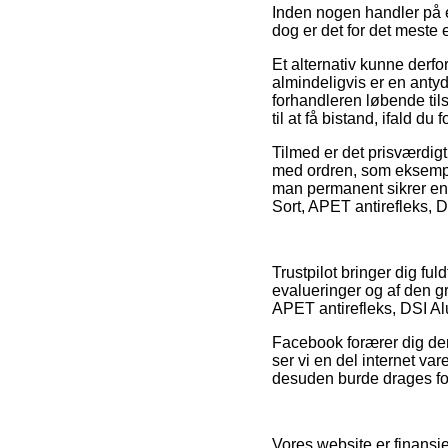
Inden nogen handler på en 
dog er det for det meste 
Et alternativ kunne der
almindeligvis er en antyd
forhandleren løbende tils
til at få bistand, ifald d
Tilmed er det prisværdigt
med ordren, som eksempelv
man permanent sikrer ens
Sort, APET antirefleks, 
Trustpilot bringer dig fu
evalueringer og af den gr
APET antirefleks, DSI Al
Facebook forærer dig der
ser vi en del internet v
desuden burde drages forde
Vores website er finansie