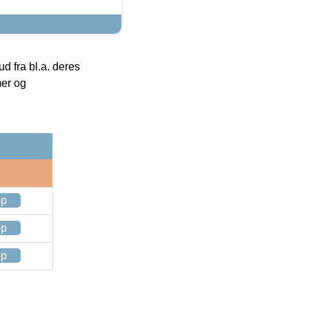
 fra bl.a. deres
mer og
op
op
op