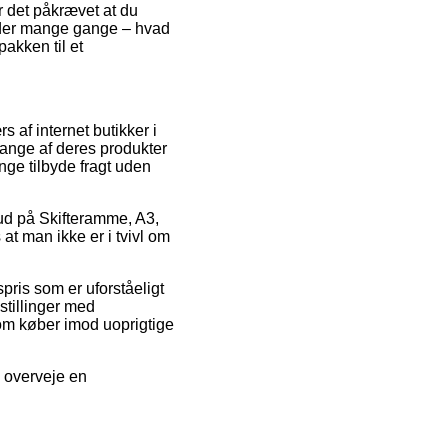
r det påkrævet at du
, der mange gange – hvad
pakken til et
s af internet butikker i
ange af deres produkter
nge tilbyde fragt uden
lbud på Skifteramme, A3,
t man ikke er i tvivl om
pris som er uforståeligt
stillinger med
som køber imod uoprigtige
u overveje en
.