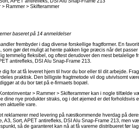
Sort, APET antirefleks, DSI Alu Snap-Frame 213
r > Rammer > Skifterammer
jerner baseret på
14
anmeldelser
handler frembyder i dag diverse forskellige fragtformer. En favor
 som gør det muligt at hente pakken lige præcis når det passer i
g temmelig fleksibel, og oftest derudover den mest betalelige f
APET antirefleks, DSI Alu Snap-Frame 213.
ig for at få leveret hjem til hvor du bor eller til dit arbejde. Fr
deles praktisk. Den billigste fragtmetode vil dog utvivlsomt vær
ggør at du bor tæt på e-firmaets bopæl.
Kontorinventar > Rammer > Skifterammer kan i nogle tilfælde væ
uge dine nye produkter straks, og i det øjemed er det forholdsvis 
en aktuelle vare.
tet reklamerer med levering på næstkommende hverdag på dere
, A3, Sort, APET antirefleks, DSI Alu Snap-Frame 213, men vær
 tidspunkt, så de garanteret kan nå at få varerne distribueret før l