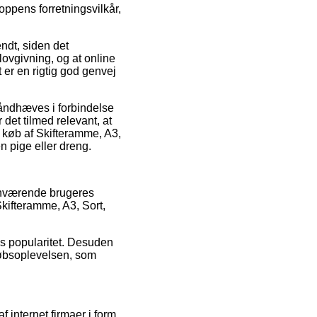
hoppens forretningsvilkår,
ndt, siden det
lovgivning, og at online
 er en rigtig god genvej
 håndhæves i forbindelse
det tilmed relevant, at
t køb af Skifteramme, A3,
n pige eller dreng.
henværende brugeres
Skifteramme, A3, Sort,
ns popularitet. Desuden
 købsoplevelsen, som
 internet firmaer i form