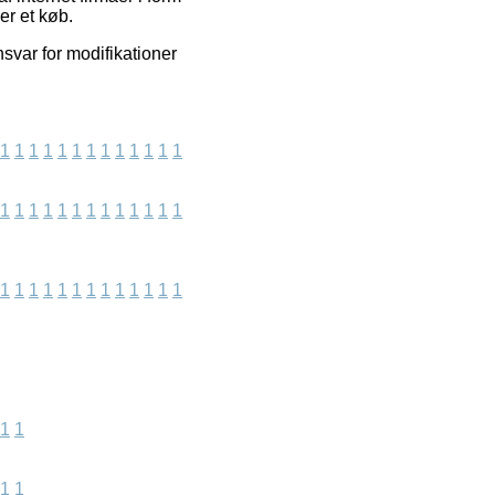
er et køb.
nsvar for modifikationer
1
1
1
1
1
1
1
1
1
1
1
1
1
1
1
1
1
1
1
1
1
1
1
1
1
1
1
1
1
1
1
1
1
1
1
1
1
1
1
1
1
1
1