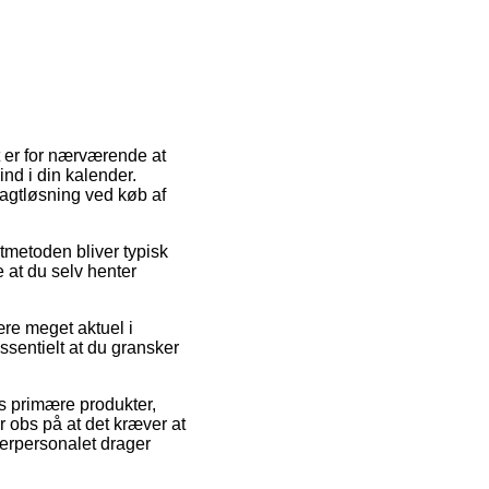
it er for nærværende at
nd i din kalender.
ragtløsning ved køb af
agtmetoden bliver typisk
e at du selv henter
re meget aktuel i
essentielt at du gransker
s primære produkter,
 obs på at det kræver at
agerpersonalet drager