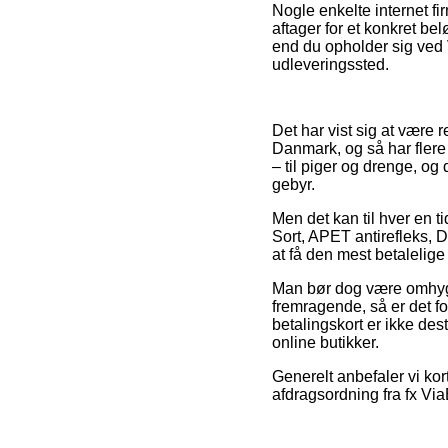
Nogle enkelte internet f
aftager for et konkret b
end du opholder sig ved Ve
udleveringssted.
Det har vist sig at være r
Danmark, og så har flere
– til piger og drenge, o
gebyr.
Men det kan til hver en ti
Sort, APET antirefleks, 
at få den mest betalelige 
Man bør dog være omhygge
fremragende, så er det f
betalingskort er ikke de
online butikker.
Generelt anbefaler vi kor
afdragsordning fra fx ViaB