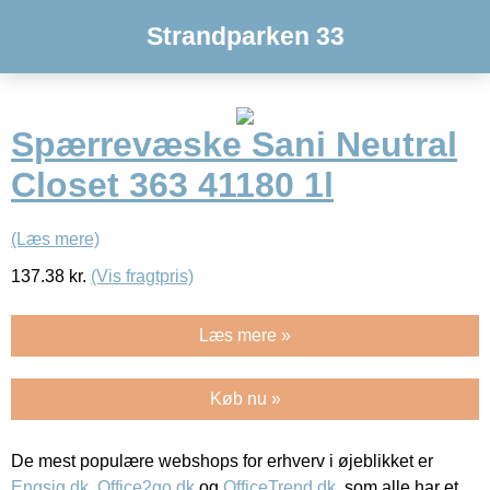
Strandparken 33
Spærrevæske Sani Neutral
Closet 363 41180 1l
(Læs mere)
137.38
kr.
(Vis fragtpris)
Læs mere »
Køb nu »
De mest populære webshops for erhverv i øjeblikket er
Engsig.dk
,
Office2go.dk
og
OfficeTrend.dk
, som alle har et