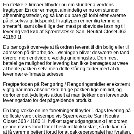
En række e-firmaer tilbyder nu om stunder alverdens
fragttyper. En der er meget almindelig er nu om stunder
afhentningssteder, og så kan du bare gå forbi efter varerne
på et selvvalgt tidspunkt. Fragttypen er nemlig temmelig
smertefri, samt ofte tillige den mest prisbevidste løsning til
levering ved køb af Spærrevæske Sani Neutral Closet 363
41180 1l.
Du bør også overveje at få ordren leveret til din bolig eller til
adressen på dit arbejde. Løsningen bliver desværre en tand
dyrere, men endvidere vældig gnidningsløs. Den mest
betalelige mulighed for levering kan ikke benægtes at være
at hente pakken selv, men dette står og falder med at du
lever nær e-firmaets adresse.
Fragtperioden på Rengøring / Rengøringsmidler er ekstremt
vigtig når man absolut skal bruge pakken lige om lidt, og
derfor er det tydeligvis aktuelt at man tjekker den forventede
leveringsdato for det pågældende produkt.
En lang række online forretninger tilbyder 1 dags levering på
de fleste varer, eksempelvis Spærrevæske Sani Neutral
Closet 363 41180 1l, hvilket tager udgangspunkt i at ordren
gennemføres forud for et bestemt klokkeslæt, så de kan nå
at få varerne betjent forud for at pakkepersonalet har fyraften.