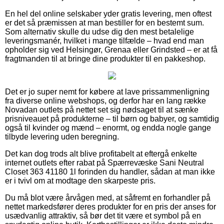
En hel del online selskaber yder gratis levering, men oftest
er det så præmissen at man bestiller for en bestemt sum.
Som alternativ skulle du udse dig den mest betalelige
leveringsmanér, hvilket i mange tilfælde – hvad end man
opholder sig ved Helsingør, Grenaa eller Grindsted – er at få
fragtmanden til at bringe dine produkter til en pakkeshop.
Det er jo super nemt for købere at lave prissammenligning
fra diverse online webshops, og derfor har en lang række
Novadan outlets på nettet set sig nødsaget til at sænke
prisniveauet på produkterne – til børn og babyer, og samtidig
også til kvinder og mænd – enormt, og endda nogle gange
tilbyde levering uden beregning.
Det kan dog trods alt blive profitabelt at eftergå enkelte
internet outlets efter rabat på Spærrevæske Sani Neutral
Closet 363 41180 1l forinden du handler, sådan at man ikke
er i tvivl om at modtage den skarpeste pris.
Du må blot være årvågen med, at såfremt en forhandler på
nettet markedsfører deres produkter for en pris der anses for
usædvanlig attraktiv, så bør det tit være et symbol på en