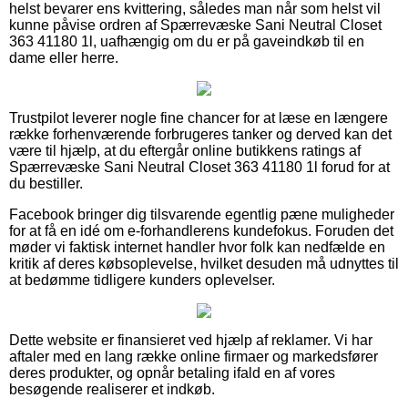
helst bevarer ens kvittering, således man når som helst vil
kunne påvise ordren af Spærrevæske Sani Neutral Closet
363 41180 1l, uafhængig om du er på gaveindkøb til en
dame eller herre.
Trustpilot leverer nogle fine chancer for at læse en længere
række forhenværende forbrugeres tanker og derved kan det
være til hjælp, at du eftergår online butikkens ratings af
Spærrevæske Sani Neutral Closet 363 41180 1l forud for at
du bestiller.
Facebook bringer dig tilsvarende egentlig pæne muligheder
for at få en idé om e-forhandlerens kundefokus. Foruden det
møder vi faktisk internet handler hvor folk kan nedfælde en
kritik af deres købsoplevelse, hvilket desuden må udnyttes til
at bedømme tidligere kunders oplevelser.
Dette website er finansieret ved hjælp af reklamer. Vi har
aftaler med en lang række online firmaer og markedsfører
deres produkter, og opnår betaling ifald en af vores
besøgende realiserer et indkøb.