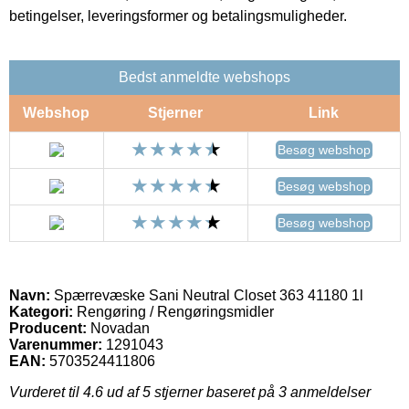
betingelser, leveringsformer og betalingsmuligheder.
Bedst anmeldte webshops
Webshop
Stjerner
Link
Besøg webshop
Besøg webshop
Besøg webshop
Navn:
Spærrevæske Sani Neutral Closet 363 41180 1l
Kategori:
Rengøring / Rengøringsmidler
Producent:
Novadan
Varenummer:
1291043
EAN:
5703524411806
Vurderet til
4.6
ud af 5 stjerner baseret på
3
anmeldelser