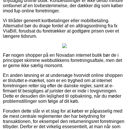
snydagtig online butik. Kortbestillinger er ikke desto mindre
omfavnet af en lovbestemmelse, der dækker dig som køber
imod fup online forretninger.
Vi tilråder generelt kortbetalinger eller mobilbetaling.
Alternativt bør du drage fordel af en afdragsordning fra fx
ViaBill, forudsat du foretrækker at godtgøre prisen over et
længere tidsrum.
Før nogen shopper på en Novadan internet butik bør de i
princippet skimme webbutikkens forretningsaftale, men det
er gerne ikke særlig morsomt.
En anden løsning er at undersøge hvorvidt online shoppen
er tilsluttet e-mærket, som er en tryghed om at internet
forretningen retter sig efter de danske regler, samt at e-
firmaet tit besigtiges af jurister der er inde i lovgivningen.
Dette er desuden din lejlighed til opbakning, når du møder
problemstillinger som følge af dit køb.
Foruden dette slår vi et slag for at køber er påpasselig med
de mest centrale reglementer der har betydning for
transaktionen, for eksempel den returneringsret forretningen
tilbyder. Derfor er det virkelig essesentielt, at man når som