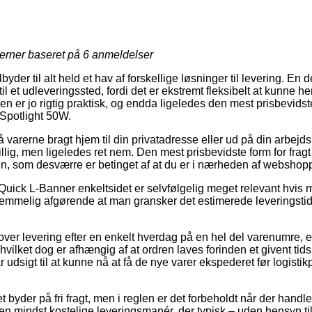
jerner baseret på
6
anmeldelser
yder til alt held et hav af forskellige løsninger til levering. En
til et udleveringssted, fordi det er ekstremt fleksibelt at kunne 
en er jo rigtig praktisk, og endda ligeledes den mest prisbevids
 Spotlight 50W.
 varerne bragt hjem til din privatadresse eller ud på din arbejd
llig, men ligeledes ret nem. Den mest prisbevidste form for fragt v
en, som desværre er betinget af at du er i nærheden af webshop
Quick L-Banner enkeltsidet er selvfølgelig meget relevant hvis 
 temmelig afgørende at man gransker det estimerede leveringst
lover levering efter en enkelt hverdag på en hel del varenumre, 
vilket dog er afhængig af at ordren laves forinden et givent tid
r udsigt til at kunne nå at få de nye varer ekspederet før logisti
 byder på fri fragt, men i reglen er det forbeholdt når der handles
 den mindst kostelige leveringsmanér, der typisk – uden hensyn t