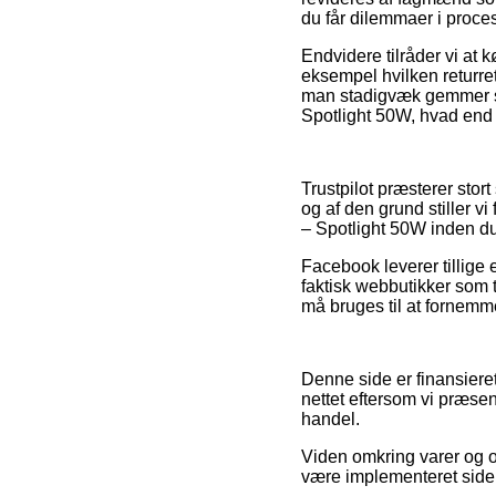
du får dilemmaer i proc
Endvidere tilråder vi at 
eksempel hvilken returret
man stadigvæk gemmer sin
Spotlight 50W, hvad end 
Trustpilot præsterer sto
og af den grund stiller 
– Spotlight 50W inden d
Facebook leverer tillige 
faktisk webbutikker som 
må bruges til at fornemme
Denne side er finansiere
nettet eftersom vi præse
handel.
Viden omkring varer og on
være implementeret siden