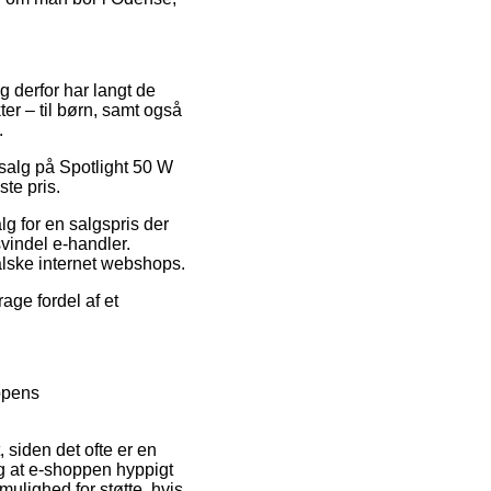
g derfor har langt de
er – til børn, samt også
.
udsalg på Spotlight 50 W
te pris.
lg for en salgspris der
svindel e-handler.
falske internet webshops.
rage fordel af et
ppens
iden det ofte er en
og at e-shoppen hyppigt
lighed for støtte, hvis