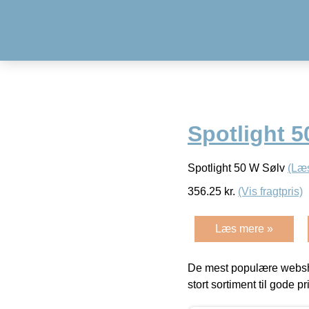
Spotlight 
Spotlight 50 W Sølv
(Læ
356.25
kr.
(Vis fragtpris)
Læs mere »
De mest populære websho
stort sortiment til gode pr