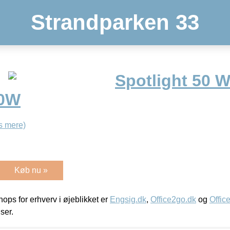
Strandparken 33
Spotlight 50 W
50W
s mere)
Køb nu »
ps for erhverv i øjeblikket er
Engsig.dk
,
Office2go.dk
og
Offic
iser.