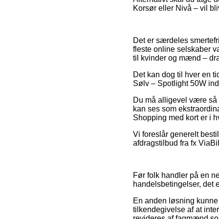
Korsør eller Nivå – vil bl
Det er særdeles smertefri
fleste online selskaber v
til kvinder og mænd – dr
Det kan dog til hver en t
Sølv – Spotlight 50W ind
Du må alligevel være så på
kan ses som ekstraordinær
Shopping med kort er i hv
Vi foreslår generelt besti
afdragstilbud fra fx ViaB
Før folk handler på en n
handelsbetingelser, det 
En anden løsning kunne 
tilkendegivelse af at int
revideres af fagmænd so