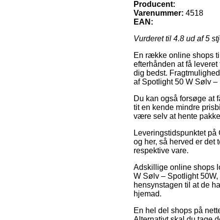
Producent:
Varenummer:
4518
EAN:
Vurderet til
4.8
ud af 5 st
En række online shops tilb
efterhånden at få leveret 
dig bedst. Fragtmulighed
af Spotlight 50 W Sølv –
Du kan også forsøge at få
tit en kende mindre prisbi
være selv at hente pakk
Leveringstidspunktet på 
og her, så herved er det
respektive vare.
Adskillige online shops 
W Sølv – Spotlight 50W, h
hensynstagen til at de ha
hjemad.
En hel del shops på nettet
Alternativt skal du tage