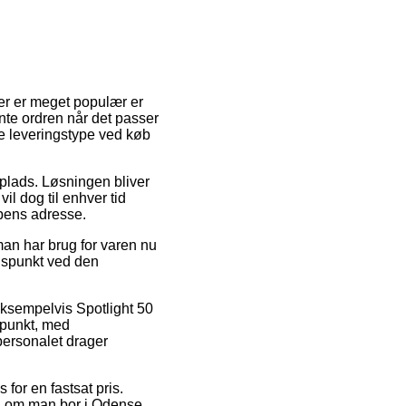
 der er meget populær er
hente ordren når det passer
te leveringstype ved køb
splads. Løsningen bliver
il dog til enhver tid
pens adresse.
man har brug for varen nu
idspunkt ved den
eksempelvis Spotlight 50
spunkt, med
kpersonalet drager
 for en fastsat pris.
il om man bor i Odense,