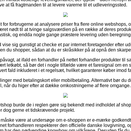
ive at få fragtmanden til at levere varerne til et udleveringssted.
t for forbrugerne at analysere priser fra flere online webshops, o
æret nødt til at tvinge salgsværdien på en række af deres produkt
astisk, og endda nogle gange præstere levering uden beregning
id vise sig gunstigt at checke et par internet foretagender efter 
en du shopper, sådan at du er skråsikker på at opnå den skarpes
vagt, at ifald en forhandler på nettet forhandler produkter til sa
t letkøbt, så bør det i nogle tilfælde være et faresignal om en 
ert fald inkluderet i et regelsæt, hvilket garanterer køber imod 
llinger med betalingskort eller mobilbetaling. Alternativt bør du d
ill, når du higer efter at dække omkostningerne af flere omgange.
etshop burde de i reglen gøre sig bekendt med indholdet af sho
er dog gerne et tidskrævende projekt.
måske være at undersøge om e-shoppen er e-mærke godkendt, s
ernet forhandleren respekterer den officielle danske lovgivning, 
m har den nødvendige knowhow om vilkårene. Desuden får du mu