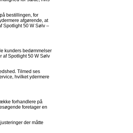
å bestillingen, for
t ydermere afgørende, at
f Spotlight 50 W Sølv –
rende kunders bedømmelser
r af Spotlight 50 W Sølv
fredshed. Tilmed ses
rvice, hvilket ydermere
række forhandlere på
besøgende foretager en
justeringer der måtte