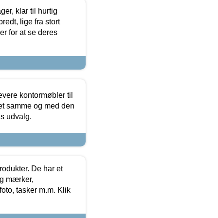
, klar til hurtig
edt, lige fra stort
er for at se deres
evere kontormøbler til
 det samme og med den
es udvalg.
rodukter. De har et
og mærker,
foto, tasker m.m. Klik