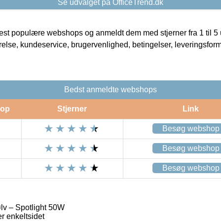
Se udvalget på OfficeTrend.dk
t populære webshops og anmeldt dem med stjerner fra 1 til 5 ud
rrelse, kundeservice, brugervenlighed, betingelser, leveringsfor
Bedst anmeldte webshops
op
Stjerner
Link
Besøg webshop
Besøg webshop
Besøg webshop
lv – Spotlight 50W
 enkeltsidet