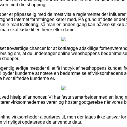
essen med din shopping.
køber er påpasselig med de mest vitale reglementer der influerer p
tighed internet forretningen kører med. På grund af dette er de
 e-mail kvittering, så man en anden gang kan påvise sit køb a
man skal købe til en herre eller dame.
rt set troværdige chancer for at kortlægge adskillige forhenvæ
vi forslag om, at du undersøger online webshoppens bedømmelse
u shopper.
egentlig ærlige metoder til at få indtryk af netshoppens kundetil
tilbyder kunderne at notere en bedømmelse af virksomhedens se
 hvor tilfredse kunderne er.
t ved hjælp af annoncer. Vi har faste samarbejder med en lang 
nterer virksomhedernes varer, og høster godtgørelse når vores 
line virksomheder ajourføres tit, men der tages ikke ansvar for 
 vi nyligst opdaterede de anvendte data.