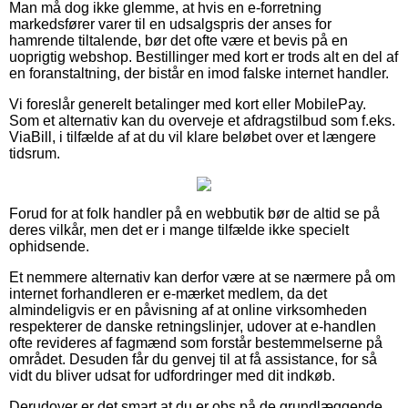
Man må dog ikke glemme, at hvis en e-forretning
markedsfører varer til en udsalgspris der anses for
hamrende tiltalende, bør det ofte være et bevis på en
uoprigtig webshop. Bestillinger med kort er trods alt en del af
en foranstaltning, der bistår en imod falske internet handler.
Vi foreslår generelt betalinger med kort eller MobilePay.
Som et alternativ kan du overveje et afdragstilbud som f.eks.
ViaBill, i tilfælde af at du vil klare beløbet over et længere
tidsrum.
Forud for at folk handler på en webbutik bør de altid se på
deres vilkår, men det er i mange tilfælde ikke specielt
ophidsende.
Et nemmere alternativ kan derfor være at se nærmere på om
internet forhandleren er e-mærket medlem, da det
almindeligvis er en påvisning af at online virksomheden
respekterer de danske retningslinjer, udover at e-handlen
ofte revideres af fagmænd som forstår bestemmelserne på
området. Desuden får du genvej til at få assistance, for så
vidt du bliver udsat for udfordringer med dit indkøb.
Derudover er det smart at du er obs på de grundlæggende