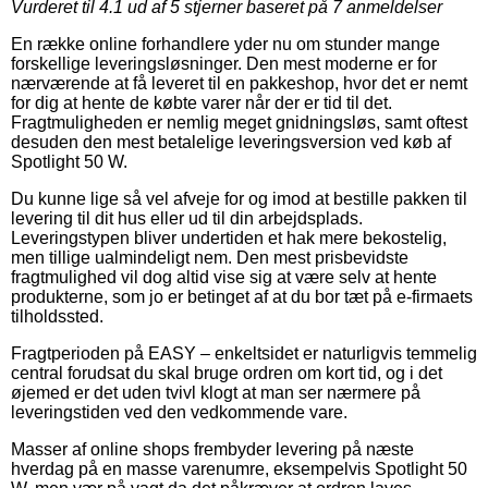
Vurderet til
4.1
ud af 5 stjerner baseret på
7
anmeldelser
En række online forhandlere yder nu om stunder mange
forskellige leveringsløsninger. Den mest moderne er for
nærværende at få leveret til en pakkeshop, hvor det er nemt
for dig at hente de købte varer når der er tid til det.
Fragtmuligheden er nemlig meget gnidningsløs, samt oftest
desuden den mest betalelige leveringsversion ved køb af
Spotlight 50 W.
Du kunne lige så vel afveje for og imod at bestille pakken til
levering til dit hus eller ud til din arbejdsplads.
Leveringstypen bliver undertiden et hak mere bekostelig,
men tillige ualmindeligt nem. Den mest prisbevidste
fragtmulighed vil dog altid vise sig at være selv at hente
produkterne, som jo er betinget af at du bor tæt på e-firmaets
tilholdssted.
Fragtperioden på EASY – enkeltsidet er naturligvis temmelig
central forudsat du skal bruge ordren om kort tid, og i det
øjemed er det uden tvivl klogt at man ser nærmere på
leveringstiden ved den vedkommende vare.
Masser af online shops frembyder levering på næste
hverdag på en masse varenumre, eksempelvis Spotlight 50