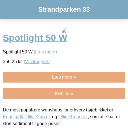
Strandparken 33
Spotlight 50 W
Spotlight 50 W
(Læs mere)
356.25
kr.
(Vis fragtpris)
Læs mere »
Køb nu »
De mest populære webshops for erhverv i øjeblikket er
Engsig.dk
,
Office2go.dk
og
OfficeTrend.dk
, som alle har et
stort sortiment til gode priser.