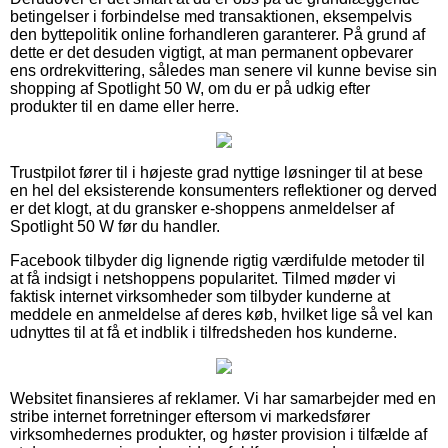
betingelser i forbindelse med transaktionen, eksempelvis
den byttepolitik online forhandleren garanterer. På grund af
dette er det desuden vigtigt, at man permanent opbevarer
ens ordrekvittering, således man senere vil kunne bevise sin
shopping af Spotlight 50 W, om du er på udkig efter
produkter til en dame eller herre.
Trustpilot fører til i højeste grad nyttige løsninger til at bese
en hel del eksisterende konsumenters reflektioner og derved
er det klogt, at du gransker e-shoppens anmeldelser af
Spotlight 50 W før du handler.
Facebook tilbyder dig lignende rigtig værdifulde metoder til
at få indsigt i netshoppens popularitet. Tilmed møder vi
faktisk internet virksomheder som tilbyder kunderne at
meddele en anmeldelse af deres køb, hvilket lige så vel kan
udnyttes til at få et indblik i tilfredsheden hos kunderne.
Websitet finansieres af reklamer. Vi har samarbejder med en
stribe internet forretninger eftersom vi markedsfører
virksomhedernes produkter, og høster provision i tilfælde af