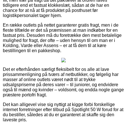
W, men vær på vagt da det påkræver at ordren laves
tidligere end et fastsat klokkeslæt, sådan at de har en
chance for at nå at få produktet på posthuset før
logistikpersonalet tager hjem.
En række outlets på nettet garanterer gratis fragt, men i de
fleste tilfælde er det så præmissen at man indkøber for en
fastsat pris. Desuden må du foretrække den mest betalelige
mulighed for fragt, der ofte – uden hensyn til om man er i
Kolding, Varde eller Assens – er at få dem til at køre
bestillingen til en pakkeshop.
Det er efterhånden særligt fleksibelt for os alle at lave
prissammenligning på tværs af netbutikker, og følgelig har
masser af online outlets været nødt til at trykke
udsalgspriserne på deres varer – til juniorer, og endvidere
også til mænd og kvinder – voldsomt, og endda nogle gange
præstere portofri fragt.
Det kan alligevel vise sig nyttigt at kigge forbi forskellige
internet forretninger efter tilbud på Spotlight 50 W forud for at
du bestiller, således at du er garanteret at skaffe sig den
laveste pris.