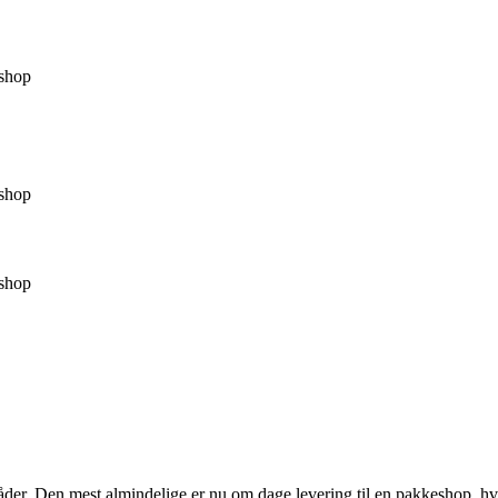
shop
shop
shop
måder. Den mest almindelige er nu om dage levering til en pakkeshop, hv