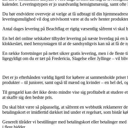
kalender. Leveringstypen er jo usædvanlig hensigtsmæssig, samt ofte l
Du bør endvidere overveje at vælge at få udbragt til din hjemmeadress
leveringsmulighed vil dog utvivlsomt være at du selv henter produkter
Antal dages levering på Beachflag er rigtig væsentlig såfremt vi skal 
En hel del online selskaber tilbyder levering på næste hverdag på en 
klokkeslæt, med hensynstagen til at de sandsynligvis kan nå at få de ny
En række forretninger på nettet sikrer gratis levering, men i de fleste t
ligegyldigt om du er tæt på Fredericia, Slagelse eller Jyllinge – vil bliv
Det er jo efterhånden vældig ligetil for købere at sammenholde priser f
produkter – til juniorer, samt også til mænd og kvinder – en hel del, 
Til gengæld kan det ikke desto mindre vise sig profitabelt at studere e
at skaffe sig den bedste pris.
Du skal blot være så påpasselig, at såfremt en webbutik reklamerer de
betalingskort er imidlertid dækket ind under et regelsæt, som bistår k
Generelt tilråder vi bestillinger med betalingskort eller betalinger me
i flere bidder.