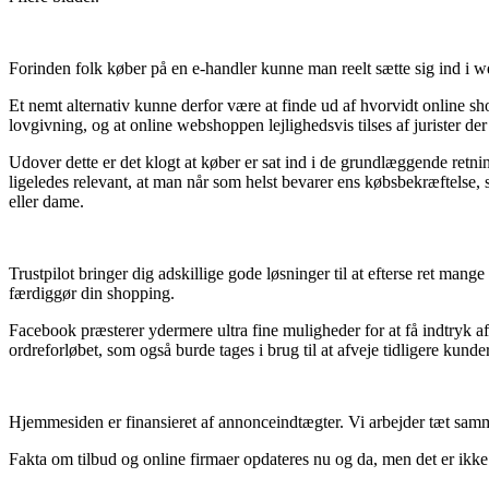
Forinden folk køber på en e-handler kunne man reelt sætte sig ind i web
Et nemt alternativ kunne derfor være at finde ud af hvorvidt online sh
lovgivning, og at online webshoppen lejlighedsvis tilses af jurister d
Udover dette er det klogt at køber er sat ind i de grundlæggende ret
ligeledes relevant, at man når som helst bevarer ens købsbekræftelse, 
eller dame.
Trustpilot bringer dig adskillige gode løsninger til at efterse ret man
færdiggør din shopping.
Facebook præsterer ydermere ultra fine muligheder for at få indtryk a
ordreforløbet, som også burde tages i brug til at afveje tidligere kunde
Hjemmesiden er finansieret af annonceindtægter. Vi arbejder tæt samme
Fakta om tilbud og online firmaer opdateres nu og da, men det er ikke m