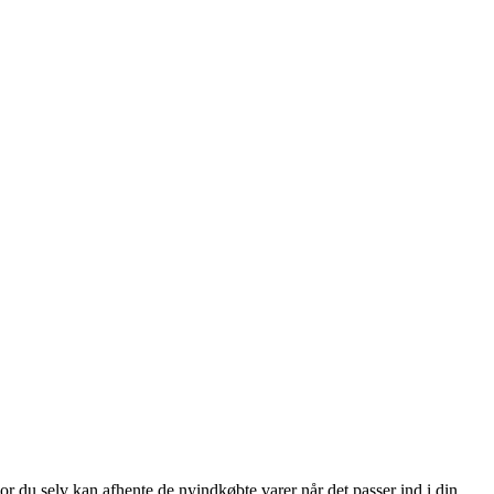
or du selv kan afhente de nyindkøbte varer når det passer ind i din