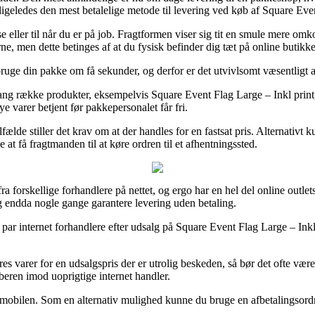
igeledes den mest betalelige metode til levering ved køb af Square Even
e eller til når du er på job. Fragtformen viser sig tit en smule mere o
ne, men dette betinges af at du fysisk befinder dig tæt på online butikk
bruge din pakke om få sekunder, og derfor er det utvivlsomt væsentligt 
lang række produkter, eksempelvis Square Event Flag Large – Inkl print,
e varer betjent før pakkepersonalet får fri.
ilfælde stiller det krav om at der handles for en fastsat pris. Alternativt
e at få fragtmanden til at køre ordren til et afhentningssted.
ra forskellige forhandlere på nettet, og ergo har en hel del online outle
og endda nogle gange garantere levering uden betaling.
t par internet forhandlere efter udsalg på Square Event Flag Large – Inkl
res varer for en udsalgspris der er utrolig beskeden, så bør det ofte 
øberen imod uoprigtige internet handler.
d mobilen. Som en alternativ mulighed kunne du bruge en afbetalingsordnin