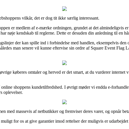
shoppens vilkår, det er dog tit ikke særlig interessant.
oppen er medlem af e-mærke ordningen, grundet at det almindeligvis er et
er har nøje kendskab til reglerne. Dette er desuden din anledning til en
ningslinjer der kan spille ind i forbindelse med handlen, eksempelvis d
således man senere vil kunne eftervise sin ordre af Square Event Flag La
ge øvrige køberes omtaler og herved er det smart, at du vurderer internet
f online shoppens kundetilfredshed. I øvrigt møder vi endda e-forhandle
rs oplevelser.
n med massevis af netbutikker og fremviser deres varer, og opnår betal
uligt for os at give garantier imod rettelser der muligvis er udarbejdet 