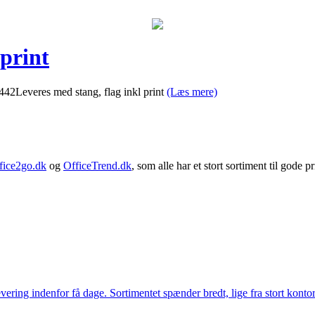
print
42Leveres med stang, flag inkl print
(Læs mere)
fice2go.dk
og
OfficeTrend.dk
, som alle har et stort sortiment til gode pr
ering indenfor få dage. Sortimentet spænder bredt, lige fra stort kontor