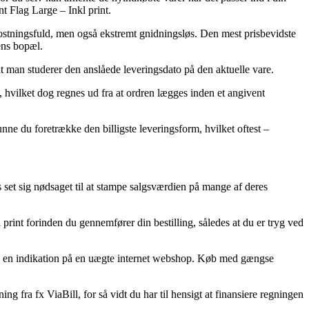
t Flag Large – Inkl print.
mkostningsfuld, men også ekstremt gnidningsløs. Den mest prisbevidste
ens bopæl.
at man studerer den anslåede leveringsdato på den aktuelle vare.
 hvilket dog regnes ud fra at ordren lægges inden et angivent
 kunne du foretrække den billigste leveringsform, hvilket oftest –
ts set sig nødsaget til at stampe salgsværdien på mange af deres
 print forinden du gennemfører din bestilling, således at du er tryg ved
være en indikation på en uægte internet webshop. Køb med gængse
g fra fx ViaBill, for så vidt du har til hensigt at finansiere regningen