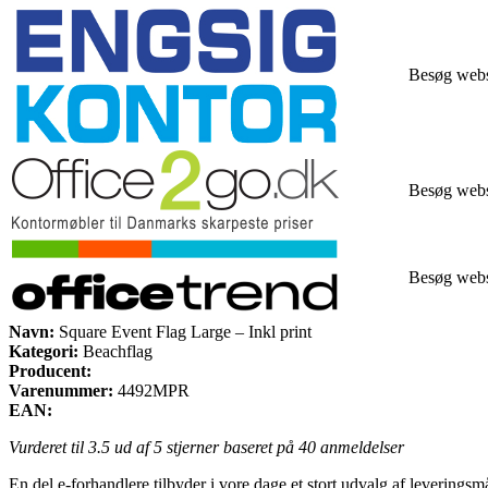
Besøg web
Besøg web
Besøg web
Navn:
Square Event Flag Large – Inkl print
Kategori:
Beachflag
Producent:
Varenummer:
4492MPR
EAN:
Vurderet til
3.5
ud af 5 stjerner baseret på
40
anmeldelser
En del e-forhandlere tilbyder i vore dage et stort udvalg af leverings