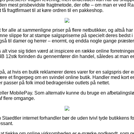
e den mest prisbevidste fragtmetode, der ofte – om man er ved R
 få fragtfirmaet til at køre ordren til en pakkeshop.
 for alle at sammenligne priser på flere netbutikker, og altså har f
e slippe for at stampe salgspriserne på specielt deres bedst i t
gså til damer og herrer – enormt, og endda nogle gange præster
 alt vise sig tiden værd at inspicere en række online forretninger
 12stk forinden du gennemfører din handel, således at man er 
på, at hvis en butik reklamerer deres varer for en salgspris der e
være et fingerpeg om en svindel online butik. Handler med kort er 
r passer på folk imod bedrageriske outlets på nettet.
r eller MobilePay. Som alternativ kunne du bruge en afbetalingsløs
af flere omgange.
 Staedtler internet forhandler bør de uden tvivl tyde butikkens fo
essant.
 at tjekke om online virksomheden er e-mærke godkendt, som gen