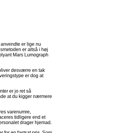
 anvendte er lige nu
gsmetoden er altså i høj
r blyant Mars Lumograph
bliver desværre en tak
eringstype er dog at
ter er jo ret så
ende at du kigger nærmere
eres varenumre,
eres tidligere end et
personalet drager hjemad.
 for en fastsat pris. Som