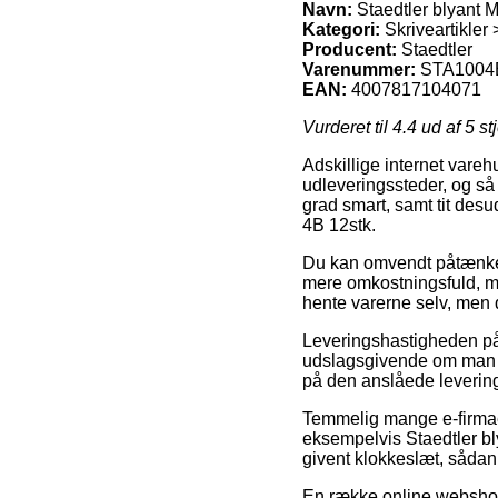
Navn:
Staedtler blyant 
Kategori:
Skriveartikler 
Producent:
Staedtler
Varenummer:
STA1004
EAN:
4007817104071
Vurderet til
4.4
ud af 5 st
Adskillige internet vare
udleveringssteder, og så 
grad smart, samt tit des
4B 12stk.
Du kan omvendt påtænke at
mere omkostningsfuld, m
hente varerne selv, men d
Leveringshastigheden på S
udslagsgivende om man be
på den anslåede levering
Temmelig mange e-firmae
eksempelvis Staedtler bl
givent klokkeslæt, sådan
En række online webshops