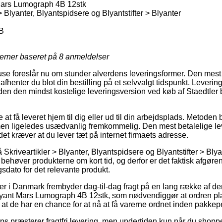
Mars Lumograph 4B 12stk
> Blyanter, Blyantspidsere og Blyantstifter > Blyanter
B
jerner baseret på
8
anmeldelser
huse foreslår nu om stunder alverdens leveringsformer. Den mest
afhenter du blot din bestilling på et selvvalgt tidspunkt. Leverin
uden den mindst kostelige leveringsversion ved køb af Staedtle
 få leveret hjem til dig eller ud til din arbejdsplads. Metoden 
en ligeledes usædvanlig fremkommelig. Den mest betalelige lev
et kræver at du lever tæt på internet firmaets adresse.
kriveartikler > Blyanter, Blyantspidsere og Blyantstifter > Blyan
høver produkterne om kort tid, og derfor er det faktisk afgør
sdato for det relevante produkt.
r i Danmark frembyder dag-til-dag fragt på en lang række af d
yant Mars Lumograph 4B 12stk, som nødvendiggør at ordren plac
 at de har en chance for at nå at få varerne ordnet inden pakke
 præsterer fragtfri levering, men undertiden kun når du shopper