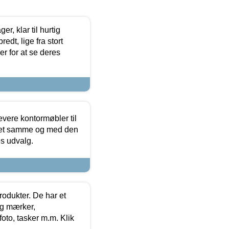
, klar til hurtig
edt, lige fra stort
er for at se deres
evere kontormøbler til
 det samme og med den
es udvalg.
rodukter. De har et
og mærker,
foto, tasker m.m. Klik