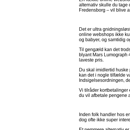
alternativ skulle du tag
Fredensborg – vil blive at
Det er ultra gnidningsløst
online webshops ikke kunn
og babyer, og samtidig o
Til gengæld kan det trods
blyant Mars Lumograph 4B
laveste pris.
Du skal imidlertid huske 
kan det i nogle tilfælde 
Indsigelsesordningen, de
Vi tilråder kortbetalinge
du vil afbetale pengene 
Inden folk handler hos en
dog ofte ikke super inter
Et nemmere alternativ er