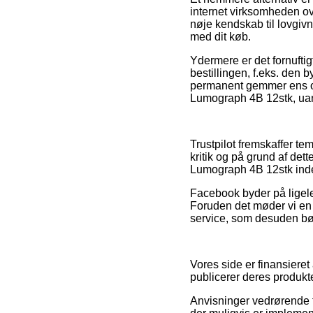
internet virksomheden ov
nøje kendskab til lovgivn
med dit køb.
Ydermere er det fornufti
bestillingen, f.eks. den b
permanent gemmer ens ord
Lumograph 4B 12stk, uans
Trustpilot fremskaffer t
kritik og på grund af dett
Lumograph 4B 12stk inden
Facebook byder på ligeled
Foruden det møder vi en 
service, som desuden bø
Vores side er finansieret
publicerer deres produkt
Anvisninger vedrørende t