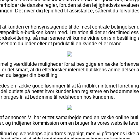
erholder de danske regler, foruden at den lejlighedsvis evaluere
ingen. Det giver dig lejlighed til assistance, såfremt du forvold
gt at kunden er hensynstagende til de mest centrale betingelser 
yttepolitik e-butikken kører med. I relation til det er det tilmed es
rekvittering, så man senere vil kunne vidne om sin bestilling a
et om du leder efter et produkt til en kvinde eller mand.
emmelig værdifulde muligheder for at besigtige en række forhe
e er det smart, at du efterforsker internet butikkens anmeldelser 
 du lægger din bestilling.
es en række gode løsninger til at få indblik i internet forretnin
del outlets på nettet hvor kunder kan registrere en bedømmels
r bruges til at bedømme tilfredsheden hos kunderne.
 af annoncer. Vi har et tæt samarbejde med en række online buti
er, og indtjener kommission om en bruger fra vores website lave
ilbud og webshops ajourføres hyppigt, men vi påtager os ikke a