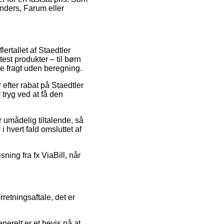
anders, Farum eller
lertallet af Staedtler
est produkter – til børn
e fragt uden beregning.
 efter rabat på Staedtler
tryg ved at få den
r umådelig tiltalende, så
i hvert fald omsluttet af
ning fra fx ViaBill, når
rretningsaftale, det er
erelt er et bevis på at