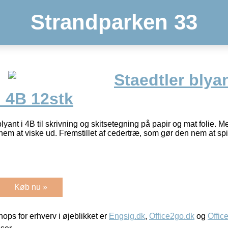
Strandparken 33
Staedtler blya
 4B 12stk
yant i 4B til skrivning og skitsetegning på papir og mat folie. M
nem at viske ud. Fremstillet af cedertræ, som gør den nem at spi
Køb nu »
ps for erhverv i øjeblikket er
Engsig.dk
,
Office2go.dk
og
Offic