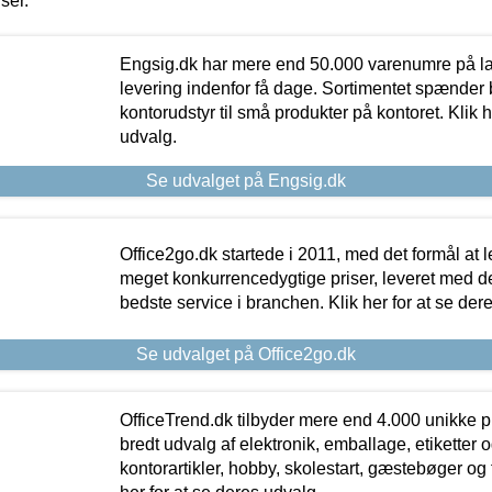
iser.
Engsig.dk har mere end 50.000 varenumre på lager
levering indenfor få dage. Sortimentet spænder br
kontorudstyr til små produkter på kontoret. Klik h
udvalg.
Se udvalget på Engsig.dk
Office2go.dk startede i 2011, med det formål at l
meget konkurrencedygtige priser, leveret med
bedste service i branchen. Klik her for at se der
Se udvalget på Office2go.dk
OfficeTrend.dk tilbyder mere end 4.000 unikke p
bredt udvalg af elektronik, emballage, etiketter 
kontorartikler, hobby, skolestart, gæstebøger og 