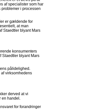
s af specialister som har
es problemer i processen
der er gældende for
sesentielt, at man
f Staedtler blyant Mars
nværende konsumenters
af Staedtler blyant Mars
gens pålidelighed.
e af virksomhedens
kker derved at vi
r en handel.
nsvaret for forandringer