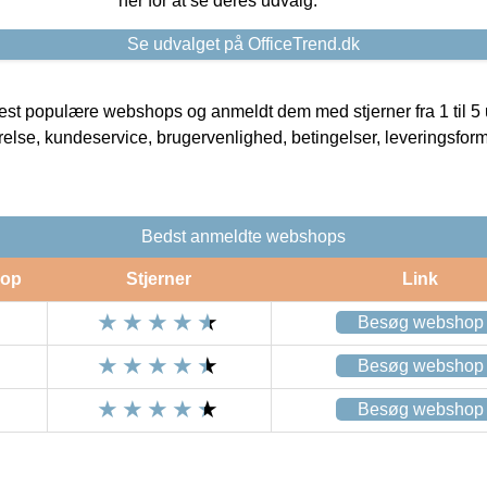
her for at se deres udvalg.
Se udvalget på OfficeTrend.dk
t populære webshops og anmeldt dem med stjerner fra 1 til 5 ud
rrelse, kundeservice, brugervenlighed, betingelser, leveringsfor
Bedst anmeldte webshops
op
Stjerner
Link
Besøg webshop
Besøg webshop
Besøg webshop