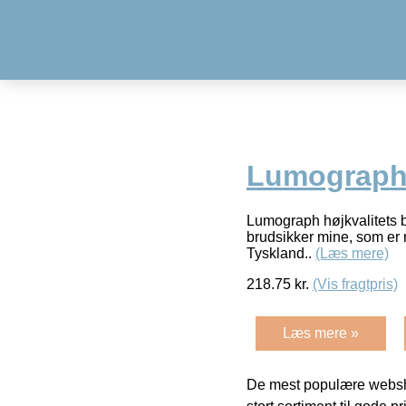
Lumograph
Lumograph højkvalitets bl
brudsikker mine, som er 
Tyskland..
(Læs mere)
218.75
kr.
(Vis fragtpris)
Læs mere »
De mest populære websho