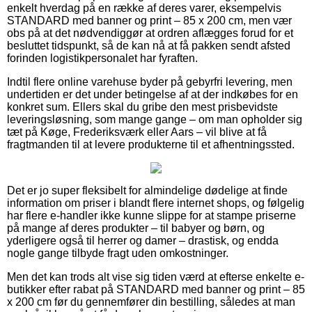
enkelt hverdag på en række af deres varer, eksempelvis
STANDARD med banner og print – 85 x 200 cm, men vær
obs på at det nødvendiggør at ordren aflægges forud for et
besluttet tidspunkt, så de kan nå at få pakken sendt afsted
forinden logistikpersonalet har fyraften.
Indtil flere online varehuse byder på gebyrfri levering, men
undertiden er det under betingelse af at der indkøbes for en
konkret sum. Ellers skal du gribe den mest prisbevidste
leveringsløsning, som mange gange – om man opholder sig
tæt på Køge, Frederiksværk eller Aars – vil blive at få
fragtmanden til at levere produkterne til et afhentningssted.
Det er jo super fleksibelt for almindelige dødelige at finde
information om priser i blandt flere internet shops, og følgelig
har flere e-handler ikke kunne slippe for at stampe priserne
på mange af deres produkter – til babyer og børn, og
yderligere også til herrer og damer – drastisk, og endda
nogle gange tilbyde fragt uden omkostninger.
Men det kan trods alt vise sig tiden værd at efterse enkelte e-
butikker efter rabat på STANDARD med banner og print – 85
x 200 cm før du gennemfører din bestilling, således at man