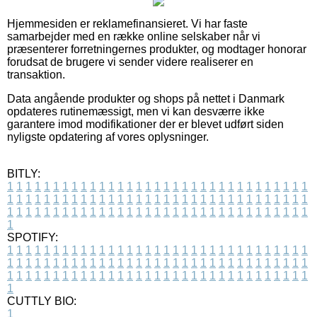
Hjemmesiden er reklamefinansieret. Vi har faste
samarbejder med en række online selskaber når vi
præsenterer forretningernes produkter, og modtager honorar
forudsat de brugere vi sender videre realiserer en
transaktion.
Data angående produkter og shops på nettet i Danmark
opdateres rutinemæssigt, men vi kan desværre ikke
garantere imod modifikationer der er blevet udført siden
nyligste opdatering af vores oplysninger.
BITLY:
1
1
1
1
1
1
1
1
1
1
1
1
1
1
1
1
1
1
1
1
1
1
1
1
1
1
1
1
1
1
1
1
1
1
1
1
1
1
1
1
1
1
1
1
1
1
1
1
1
1
1
1
1
1
1
1
1
1
1
1
1
1
1
1
1
1
1
1
1
1
1
1
1
1
1
1
1
1
1
1
1
1
1
1
1
1
1
1
1
1
1
1
1
1
1
1
1
1
1
1
SPOTIFY:
1
1
1
1
1
1
1
1
1
1
1
1
1
1
1
1
1
1
1
1
1
1
1
1
1
1
1
1
1
1
1
1
1
1
1
1
1
1
1
1
1
1
1
1
1
1
1
1
1
1
1
1
1
1
1
1
1
1
1
1
1
1
1
1
1
1
1
1
1
1
1
1
1
1
1
1
1
1
1
1
1
1
1
1
1
1
1
1
1
1
1
1
1
1
1
1
1
1
1
1
CUTTLY BIO:
1