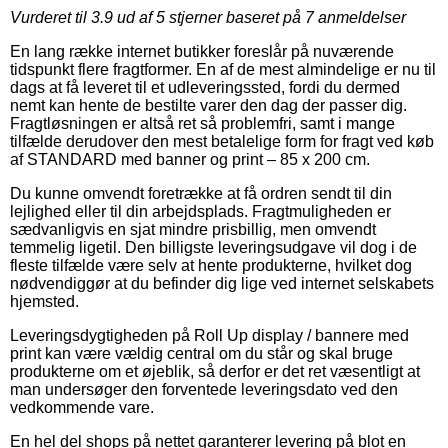
Vurderet til
3.9
ud af 5 stjerner baseret på
7
anmeldelser
En lang række internet butikker foreslår på nuværende
tidspunkt flere fragtformer. En af de mest almindelige er nu til
dags at få leveret til et udleveringssted, fordi du dermed
nemt kan hente de bestilte varer den dag der passer dig.
Fragtløsningen er altså ret så problemfri, samt i mange
tilfælde derudover den mest betalelige form for fragt ved køb
af STANDARD med banner og print – 85 x 200 cm.
Du kunne omvendt foretrække at få ordren sendt til din
lejlighed eller til din arbejdsplads. Fragtmuligheden er
sædvanligvis en sjat mindre prisbillig, men omvendt
temmelig ligetil. Den billigste leveringsudgave vil dog i de
fleste tilfælde være selv at hente produkterne, hvilket dog
nødvendiggør at du befinder dig lige ved internet selskabets
hjemsted.
Leveringsdygtigheden på Roll Up display / bannere med
print kan være vældig central om du står og skal bruge
produkterne om et øjeblik, så derfor er det ret væsentligt at
man undersøger den forventede leveringsdato ved den
vedkommende vare.
En hel del shops på nettet garanterer levering på blot en