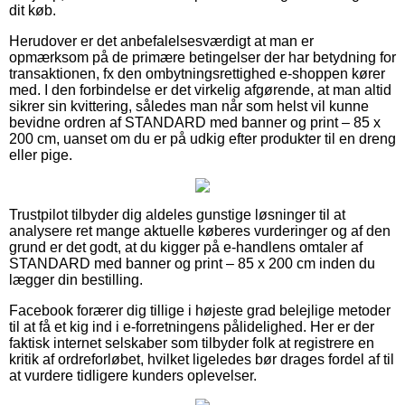
dit køb.
Herudover er det anbefalelsesværdigt at man er
opmærksom på de primære betingelser der har betydning for
transaktionen, fx den ombytningsrettighed e-shoppen kører
med. I den forbindelse er det virkelig afgørende, at man altid
sikrer sin kvittering, således man når som helst vil kunne
bevidne ordren af STANDARD med banner og print – 85 x
200 cm, uanset om du er på udkig efter produkter til en dreng
eller pige.
Trustpilot tilbyder dig aldeles gunstige løsninger til at
analysere ret mange aktuelle køberes vurderinger og af den
grund er det godt, at du kigger på e-handlens omtaler af
STANDARD med banner og print – 85 x 200 cm inden du
lægger din bestilling.
Facebook forærer dig tillige i højeste grad belejlige metoder
til at få et kig ind i e-forretningens pålidelighed. Her er der
faktisk internet selskaber som tilbyder folk at registrere en
kritik af ordreforløbet, hvilket ligeledes bør drages fordel af til
at vurdere tidligere kunders oplevelser.