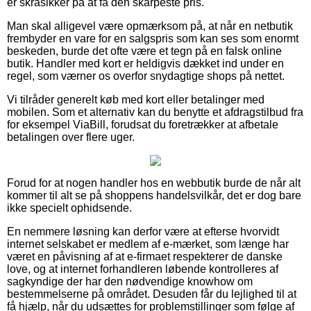
er skråsikker på at få den skarpeste pris.
Man skal alligevel være opmærksom på, at når en netbutik
frembyder en vare for en salgspris som kan ses som enormt
beskeden, burde det ofte være et tegn på en falsk online
butik. Handler med kort er heldigvis dækket ind under en
regel, som værner os overfor snydagtige shops på nettet.
Vi tilråder generelt køb med kort eller betalinger med
mobilen. Som et alternativ kan du benytte et afdragstilbud fra
for eksempel ViaBill, forudsat du foretrækker at afbetale
betalingen over flere uger.
Forud for at nogen handler hos en webbutik burde de når alt
kommer til alt se på shoppens handelsvilkår, det er dog bare
ikke specielt ophidsende.
En nemmere løsning kan derfor være at efterse hvorvidt
internet selskabet er medlem af e-mærket, som længe har
været en påvisning af at e-firmaet respekterer de danske
love, og at internet forhandleren løbende kontrolleres af
sagkyndige der har den nødvendige knowhow om
bestemmelserne på området. Desuden får du lejlighed til at
få hjælp, når du udsættes for problemstillinger som følge af