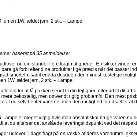
 lumen 1W, ældet jern, 2 stk. – Lampe
jerner baseret på
35
anmeldelser
udlover nu om stunder flere fragtmuligheder. En sikker vinder er l
are gå forbi efter dine produkter lige præcis når det passer ind 
j grad smertefri, samt endda desuden den mindst kostelige mulig
en 1W, ældet jern, 2 stk. – Lampe.
e dig for at få pakken sendt til din lejlighed eller ud til dit arb
d mere bekostelig, men omvendt rigtig problemfri. Den mest pri
e at du selv henter varerne, men den mulighed forudsætter at d
Lampe er meget vigtig hvis man absolut skal bruge varen nu og
t at du efterser det anslåede leveringstidspunkt ved det respekt
nger udlover 1 dags fragt på en række af deres varenumre, eks