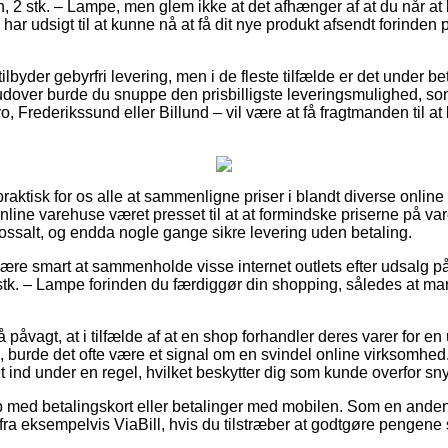
 2 stk. – Lampe, men glem ikke at det afhænger af at du når at b
 har udsigt til at kunne nå at få dit nye produkt afsendt forinde
ilbyder gebyrfri levering, men i de fleste tilfælde er det under b
rudover burde du snuppe den prisbilligste leveringsmulighed, so
, Frederikssund eller Billund – vil være at få fragtmanden til at 
praktisk for os alle at sammenligne priser i blandt diverse online
online varehuse været presset til at at formindske priserne på var
lossalt, og endda nogle gange sikre levering uden betaling.
re smart at sammenholde visse internet outlets efter udsalg p
stk. – Lampe forinden du færdiggør din shopping, således at man
påvagt, at i tilfælde af at en shop forhandler deres varer for e
 burde det ofte være et signal om en svindel online virksomhed.
 ind under en regel, hvilket beskytter dig som kunde overfor sny
b med betalingskort eller betalinger med mobilen. Som en ande
fra eksempelvis ViaBill, hvis du tilstræber at godtgøre pengene