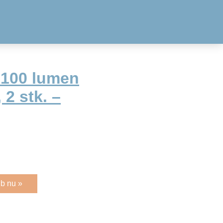
 100 lumen
 2 stk. –
b nu »