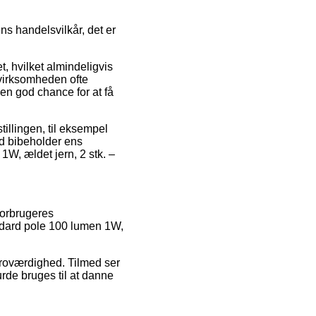
ns handelsvilkår, det er
, hvilket almindeligvis
 virksomheden ofte
en god chance for at få
tillingen, til eksempel
tid bibeholder ens
1W, ældet jern, 2 stk. –
forbrugeres
andard pole 100 lumen 1W,
troværdighed. Tilmed ser
urde bruges til at danne