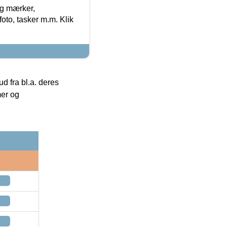
og mærker,
foto, tasker m.m. Klik
 fra bl.a. deres
mer og