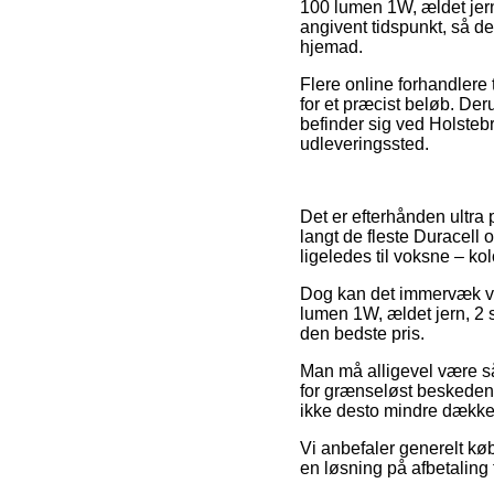
100 lumen 1W, ældet jern,
angivent tidspunkt, så de
hjemad.
Flere online forhandlere t
for et præcist beløb. De
befinder sig ved Holstebro
udleveringssted.
Det er efterhånden ultra 
langt de fleste Duracell 
ligeledes til voksne – ko
Dog kan det immervæk væ
lumen 1W, ældet jern, 2 
den bedste pris.
Man må alligevel være så 
for grænseløst beskeden,
ikke desto mindre dækket
Vi anbefaler generelt kø
en løsning på afbetaling 