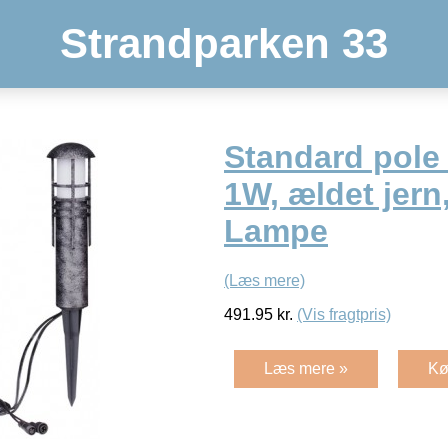
Strandparken 33
Standard pole
1W, ældet jern,
Lampe
(Læs mere)
491.95
kr.
(Vis fragtpris)
Læs mere »
Kø