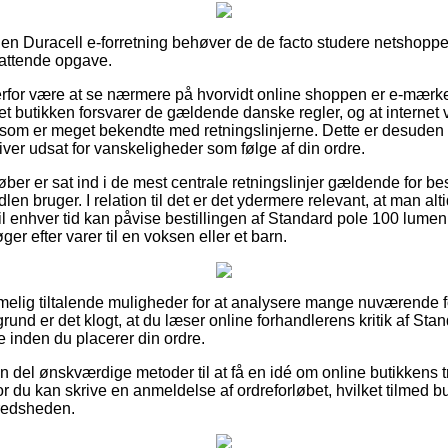
 en Duracell e-forretning behøver de de facto studere netshoppe
fattende opgave.
for være at se nærmere på hvorvidt online shoppen er e-mærket
net butikken forsvarer de gældende danske regler, og at internet
 som er meget bekendte med retningslinjerne. Dette er desuden 
iver udsat for vanskeligheder som følge af din ordre.
ber er sat ind i de mest centrale retningslinjer gældende for bes
dlen bruger. I relation til det er det ydermere relevant, at man al
l enhver tid kan påvise bestillingen af Standard pole 100 lumen 
 efter varer til en voksen eller et barn.
melig tiltalende muligheder for at analysere mange nuværende 
rund er det klogt, at du læser online forhandlerens kritik af St
e inden du placerer din ordre.
en del ønskværdige metoder til at få en idé om online butikkens 
r du kan skrive en anmeldelse af ordreforløbet, hvilket tilmed b
lfredsheden.