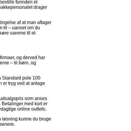
estille forinden et
n pakkepersonalet drager
etingelse af at man aftager
m tit – uanset om du
køre varerne til et
 firmaer, og derved har
erne – til børn, og
å Standard pole 100
 er tryg ved at antage
n udsalgspris som anses
 Betalinger med kort er
dagtige online outlets.
n løsning kunne du bruge
 senere.