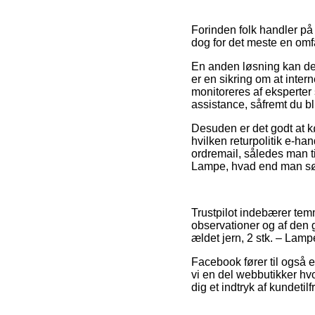
Forinden folk handler på
dog for det meste en om
En anden løsning kan der
er en sikring om at inter
monitoreres af eksperter
assistance, såfremt du bl
Desuden er det godt at kø
hvilken returpolitik e-han
ordremail, således man ti
Lampe, hvad end man søger
Trustpilot indebærer tem
observationer og af den g
ældet jern, 2 stk. – Lamp
Facebook fører til også 
vi en del webbutikker hvo
dig et indtryk af kundeti