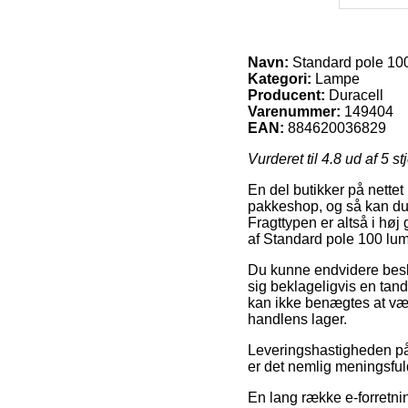
Navn:
Standard pole 100
Kategori:
Lampe
Producent:
Duracell
Varenummer:
149404
EAN:
884620036829
Vurderet til
4.8
ud af 5 st
En del butikker på nettet 
pakkeshop, og så kan du b
Fragttypen er altså i hø
af Standard pole 100 lum
Du kunne endvidere beslutt
sig beklageligvis en tan
kan ikke benægtes at vær
handlens lager.
Leveringshastigheden på 
er det nemlig meningsfuld
En lang række e-forretni