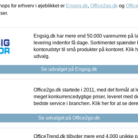
ps for erhverv i øjeblikket er
Engsig.dk
,
Office2go.dk
og
Offic
iser.
Engsig.dk har mere end 50.000 varenumre på lager
levering indenfor få dage. Sortimentet spænder br
kontorudstyr til små produkter på kontoret. Klik h
udvalg.
Se udvalget på Engsig.dk
Office2go.dk startede i 2011, med det formål at l
meget konkurrencedygtige priser, leveret med
bedste service i branchen. Klik her for at se der
Se udvalget på Office2go.dk
OfficeTrend.dk tilbyder mere end 4.000 unikke p