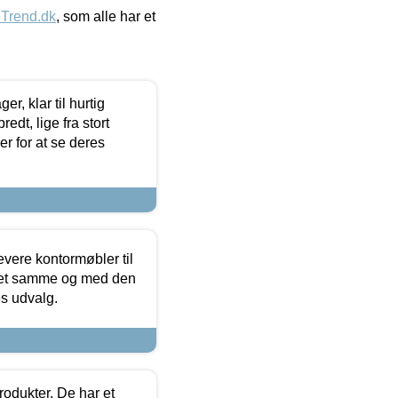
eTrend.dk
, som alle har et
, klar til hurtig
edt, lige fra stort
er for at se deres
evere kontormøbler til
 det samme og med den
es udvalg.
rodukter. De har et