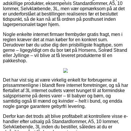
adskillige produkter, eksempelvis Standardlommer, A5, 10
lommer, Selvklæbende, 3L, men vær opmærksom på at det
er underforstået at bestillingen realiseres før et besluttet
tidspunkt, så de kan nå at få ordren på posthuset inden
lagerpersonalet tager hjem.
Nogle enkelte internet firmaer frembyder gratis fragt, men i
reglen kræver det at man køber for en konkret sum.
Derudover bør du udse dig den prisbilligste fragttype, som
gerne – ligegyldigt om du bor tæt på Horsens, Solrød Strand
eller Jyllinge – vil blive at få leveret produkterne til en
pakkeshop.
Det har vist sig at være virkelig enkelt for forbrugerne at
prissammenligne i blandt flere internet forretninger, og så har
flertallet af 3L internet outlets været tvunget til at formindske
salgspriserne på deres varer – til babyer og børn, og
samtidig også til mænd og kvinder – helt i bund, og endda
nogle gange garantere gebyrfri levering.
Derfor kan det trods alt blive profitabelt at kontrollere visse e-
handler efter udsalg på Standardlommer, A5, 10 lommer,
Selvklæbende, 3L inden du bestiller, således at du er