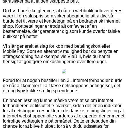
skråsikker på at få den skarpeste pris.
Du bør bare ikke glemme, at når en webbutik udlover deres
varer til en salgspris som virker ubegribelig attraktiv, så
burde det tit være et kendetegn på en bedragerisk internet
shop. Kortbetalinger er trods alt omfavnet af en
bestemmelse, der garanterer dig som kunde overfor falske
butikker på nettet.
Vi slår generelt et slag for køb med betalingskort eller
MobilePay. Som en alternativ mulighed bør du benytte en
afdragsordning fra eksempelvis ViaBill, hvis du har til
hensigt at godtgøre omkostningerne over flere uger.
Forud for at nogen bestiller i en 3L internet forhandler burde
de når alt kommer til alt læse netshoppens betingelser, det
er dog typisk ikke særlig spændende.
En anden løsning kunne måske være at se om internet
forhandleren er tilsluttet e-mærket, siden det er en indikator
for at netshoppen respekterer de danske retningslinjer, og at
internet webshoppen ofte vurderes af eksperter der er meget
fortrolige vedtægterne på området. Dette er desuden din
chance for at blive hjulpet, for så vidt du udsættes for