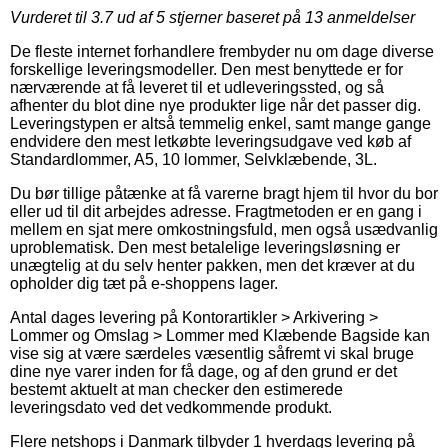
Vurderet til
3.7
ud af 5 stjerner baseret på
13
anmeldelser
De fleste internet forhandlere frembyder nu om dage diverse
forskellige leveringsmodeller. Den mest benyttede er for
nærværende at få leveret til et udleveringssted, og så
afhenter du blot dine nye produkter lige når det passer dig.
Leveringstypen er altså temmelig enkel, samt mange gange
endvidere den mest letkøbte leveringsudgave ved køb af
Standardlommer, A5, 10 lommer, Selvklæbende, 3L.
Du bør tillige påtænke at få varerne bragt hjem til hvor du bor
eller ud til dit arbejdes adresse. Fragtmetoden er en gang i
mellem en sjat mere omkostningsfuld, men også usædvanlig
uproblematisk. Den mest betalelige leveringsløsning er
unægtelig at du selv henter pakken, men det kræver at du
opholder dig tæt på e-shoppens lager.
Antal dages levering på Kontorartikler > Arkivering >
Lommer og Omslag > Lommer med Klæbende Bagside kan
vise sig at være særdeles væsentlig såfremt vi skal bruge
dine nye varer inden for få dage, og af den grund er det
bestemt aktuelt at man checker den estimerede
leveringsdato ved det vedkommende produkt.
Flere netshops i Danmark tilbyder 1 hverdags levering på