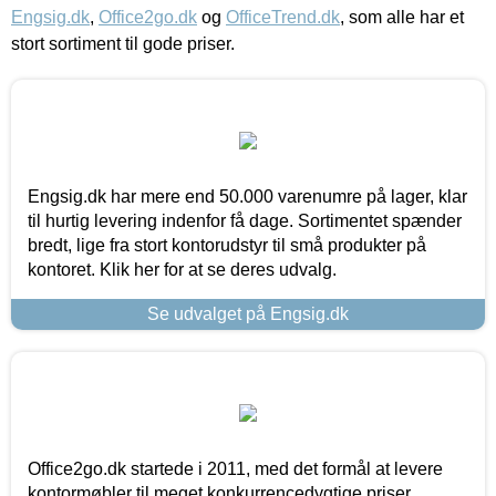
Engsig.dk
,
Office2go.dk
og
OfficeTrend.dk
, som alle har et
stort sortiment til gode priser.
Engsig.dk har mere end 50.000 varenumre på lager, klar
til hurtig levering indenfor få dage. Sortimentet spænder
bredt, lige fra stort kontorudstyr til små produkter på
kontoret. Klik her for at se deres udvalg.
Se udvalget på Engsig.dk
Office2go.dk startede i 2011, med det formål at levere
kontormøbler til meget konkurrencedygtige priser,