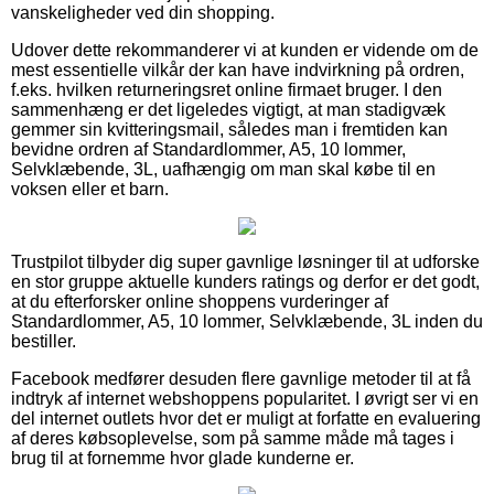
vanskeligheder ved din shopping.
Udover dette rekommanderer vi at kunden er vidende om de
mest essentielle vilkår der kan have indvirkning på ordren,
f.eks. hvilken returneringsret online firmaet bruger. I den
sammenhæng er det ligeledes vigtigt, at man stadigvæk
gemmer sin kvitteringsmail, således man i fremtiden kan
bevidne ordren af Standardlommer, A5, 10 lommer,
Selvklæbende, 3L, uafhængig om man skal købe til en
voksen eller et barn.
Trustpilot tilbyder dig super gavnlige løsninger til at udforske
en stor gruppe aktuelle kunders ratings og derfor er det godt,
at du efterforsker online shoppens vurderinger af
Standardlommer, A5, 10 lommer, Selvklæbende, 3L inden du
bestiller.
Facebook medfører desuden flere gavnlige metoder til at få
indtryk af internet webshoppens popularitet. I øvrigt ser vi en
del internet outlets hvor det er muligt at forfatte en evaluering
af deres købsoplevelse, som på samme måde må tages i
brug til at fornemme hvor glade kunderne er.