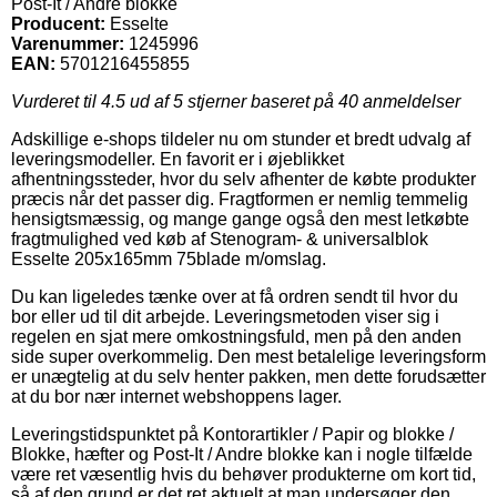
Post-It / Andre blokke
Producent:
Esselte
Varenummer:
1245996
EAN:
5701216455855
Vurderet til
4.5
ud af 5 stjerner baseret på
40
anmeldelser
Adskillige e-shops tildeler nu om stunder et bredt udvalg af
leveringsmodeller. En favorit er i øjeblikket
afhentningssteder, hvor du selv afhenter de købte produkter
præcis når det passer dig. Fragtformen er nemlig temmelig
hensigtsmæssig, og mange gange også den mest letkøbte
fragtmulighed ved køb af Stenogram- & universalblok
Esselte 205x165mm 75blade m/omslag.
Du kan ligeledes tænke over at få ordren sendt til hvor du
bor eller ud til dit arbejde. Leveringsmetoden viser sig i
regelen en sjat mere omkostningsfuld, men på den anden
side super overkommelig. Den mest betalelige leveringsform
er unægtelig at du selv henter pakken, men dette forudsætter
at du bor nær internet webshoppens lager.
Leveringstidspunktet på Kontorartikler / Papir og blokke /
Blokke, hæfter og Post-It / Andre blokke kan i nogle tilfælde
være ret væsentlig hvis du behøver produkterne om kort tid,
så af den grund er det ret aktuelt at man undersøger den