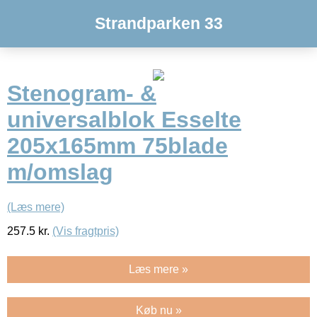
Strandparken 33
Stenogram- &
universalblok Esselte
205x165mm 75blade
m/omslag
(Læs mere)
257.5
kr.
(Vis fragtpris)
Læs mere »
Køb nu »