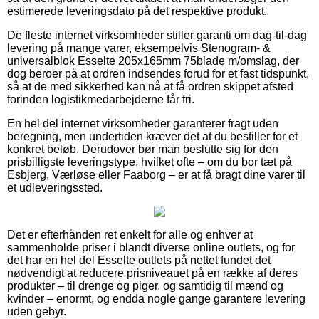
estimerede leveringsdato på det respektive produkt.
De fleste internet virksomheder stiller garanti om dag-til-dag
levering på mange varer, eksempelvis Stenogram- &
universalblok Esselte 205x165mm 75blade m/omslag, der
dog beroer på at ordren indsendes forud for et fast tidspunkt,
så at de med sikkerhed kan nå at få ordren skippet afsted
forinden logistikmedarbejderne får fri.
En hel del internet virksomheder garanterer fragt uden
beregning, men undertiden kræver det at du bestiller for et
konkret beløb. Derudover bør man beslutte sig for den
prisbilligste leveringstype, hvilket ofte – om du bor tæt på
Esbjerg, Værløse eller Faaborg – er at få bragt dine varer til
et udleveringssted.
Det er efterhånden ret enkelt for alle og enhver at
sammenholde priser i blandt diverse online outlets, og for
det har en hel del Esselte outlets på nettet fundet det
nødvendigt at reducere prisniveauet på en række af deres
produkter – til drenge og piger, og samtidig til mænd og
kvinder – enormt, og endda nogle gange garantere levering
uden gebyr.