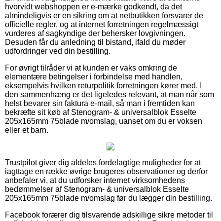
hvorvidt webshoppen er e-mærke godkendt, da det
almindeligvis er en sikring om at netbutikken forsvarer de
officielle regler, og at internet forretningen regelmæssigt
vurderes af sagkyndige der behersker lovgivningen.
Desuden får du anledning til bistand, ifald du møder
udfordringer ved din bestilling.
For øvrigt tilråder vi at kunden er vaks omkring de
elementære betingelser i forbindelse med handlen,
eksempelvis hvilken returpolitik forretningen kører med. I
den sammenhæng er det ligeledes relevant, at man når som
helst bevarer sin faktura e-mail, så man i fremtiden kan
bekræfte sit køb af Stenogram- & universalblok Esselte
205x165mm 75blade m/omslag, uanset om du er voksen
eller et barn.
Trustpilot giver dig aldeles fordelagtige muligheder for at
iagttage en række øvrige brugeres observationer og derfor
anbefaler vi, at du udforsker internet virksomhedens
bedømmelser af Stenogram- & universalblok Esselte
205x165mm 75blade m/omslag før du lægger din bestilling.
Facebook forærer dig tilsvarende adskillige sikre metoder til