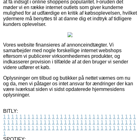
at få indsigt i online shoppens popularitet. Foruden det
møder vi en række internet outlets som giver kunderne
mulighed for at udfærdige en kritik af købsoplevelsen, hvilket
ydermere må benyttes til at danne dig et indtryk af tidligere
kunders oplevelser.
Vores website finansieres af annonceindtægter. Vi
samarbejder med nogle forskellige internet webshops
eftersom vi publicerer virksomhedernes produkter, og
indkasserer provision i tilfælde af at den bruger vi sender
videre udfører et køb.
Oplysninger om tilbud og butikker på nettet værnes om nu
og da, men vi påtager os intet ansvar for ændringer der kan
være iværksat siden vi sidst opdaterede hjemmesidens
oplysninger.
BITLY:
1
1
1
1
1
1
1
1
1
1
1
1
1
1
1
1
1
1
1
1
1
1
1
1
1
1
1
1
1
1
1
1
1
1
1
1
1
1
1
1
1
1
1
1
1
1
1
1
1
1
1
1
1
1
1
1
1
1
1
1
1
1
1
1
1
1
1
1
1
1
1
1
1
1
1
1
1
1
1
1
1
1
1
1
1
1
1
1
1
1
1
1
1
1
1
1
1
1
1
1
SPOTIFY: