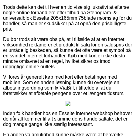
Trods dette kan det til hver en tid vise sig lukrativt at efterse
nogle online forhandlere efter tilbud på Stenogram- &
universalblok Esselte 205x165mm 75blade m/omslag før du
handler, så man er skudsikker på at opnå den prisbilligste
pris.
Du bør trods alt være obs på, at i tilfælde af at en internet
virksomhed reklamerer et produkt til salg for en salgspris der
er umådelig beskeden, så kunne det ofte være et symbol på
en svindel internet forhandler. Køb med kort er ikke desto
mindre omfavnet af en regel, hvilket sikrer os imod
uoprigtige online outlets.
Vi foreslår generelt køb med kort eller betalinger med
mobilen. Som en anden løsning kunne du overveje en
afbetalingsordning som fx ViaBill, i tilfælde af at du
foretrækker at afbetale pengene over et længere tidsrum.
Inden folk handler hos en Esselte internet webshop behøver
de når alt kommer til alt skimme dens handelsaftale, det er
dog mange gange ikke særlig interessant.
En anden valgmulighed kunne måske være at bemærke