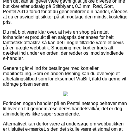
Men det kan alligevel være gavnligt at tjekke diverse online
butikker efter udsalg på Stiftblyant, 0.3 mm, Rød, Sort,
Pentel A313 forud for at du gennemfører din handel, således
at du er usvigeligt sikker på at modtage den mindst kostelige
pris.
Du må blot være klar over, at hvis en shop på nettet
forhandler et produkt til en salgspris der anses for helt
fantastisk attraktiv, så kan det i nogle tilfælde være et bevis
på en uægte webbutik. Shopping med kort er trods alt
dækket ind under en orden, der redder os imod svindlende
e-handler.
Generelt går vi ind for betalinger med kort eller
mobilbetaling. Som en anden løsning kan du overveje et
afbetalingstilbud som for eksempel ViaBill, ifald du gerne vil
afdrage prisen senere.
Forinden nogen handler på en Pentel netshop behøver man
til hver en tid gennemlæse deres handelsvilkår, det er dog
almindeligvis ikke super spændende.
Alternativet kan derfor være at undersøge om webbutikken
er tilsluttet e-mærket, siden det skulle være et signal om at