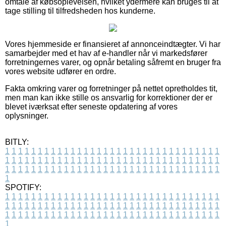
omtale af købsoplevelsen, hvilket ydermere kan bruges til at
tage stilling til tilfredsheden hos kunderne.
Vores hjemmeside er finansieret af annonceindtægter. Vi har
samarbejder med et hav af e-handler når vi markedsfører
forretningernes varer, og opnår betaling såfremt en bruger fra
vores website udfører en ordre.
Fakta omkring varer og forretninger på nettet opretholdes tit,
men man kan ikke stille os ansvarlig for korrektioner der er
blevet iværksat efter seneste opdatering af vores
oplysninger.
BITLY:
1
1
1
1
1
1
1
1
1
1
1
1
1
1
1
1
1
1
1
1
1
1
1
1
1
1
1
1
1
1
1
1
1
1
1
1
1
1
1
1
1
1
1
1
1
1
1
1
1
1
1
1
1
1
1
1
1
1
1
1
1
1
1
1
1
1
1
1
1
1
1
1
1
1
1
1
1
1
1
1
1
1
1
1
1
1
1
1
1
1
1
1
1
1
1
1
1
1
1
1
SPOTIFY:
1
1
1
1
1
1
1
1
1
1
1
1
1
1
1
1
1
1
1
1
1
1
1
1
1
1
1
1
1
1
1
1
1
1
1
1
1
1
1
1
1
1
1
1
1
1
1
1
1
1
1
1
1
1
1
1
1
1
1
1
1
1
1
1
1
1
1
1
1
1
1
1
1
1
1
1
1
1
1
1
1
1
1
1
1
1
1
1
1
1
1
1
1
1
1
1
1
1
1
1