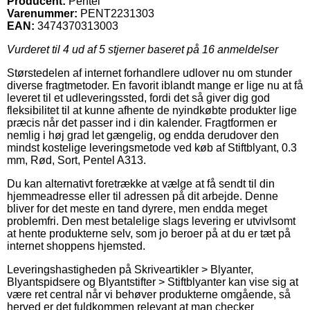
Producent:
Pentel
Varenummer:
PENT2231303
EAN:
3474370313003
Vurderet til
4
ud af 5 stjerner baseret på
16
anmeldelser
Størstedelen af internet forhandlere udlover nu om stunder
diverse fragtmetoder. En favorit iblandt mange er lige nu at få
leveret til et udleveringssted, fordi det så giver dig god
fleksibilitet til at kunne afhente de nyindkøbte produkter lige
præcis når det passer ind i din kalender. Fragtformen er
nemlig i høj grad let gængelig, og endda derudover den
mindst kostelige leveringsmetode ved køb af Stiftblyant, 0.3
mm, Rød, Sort, Pentel A313.
Du kan alternativt foretrække at vælge at få sendt til din
hjemmeadresse eller til adressen på dit arbejde. Denne
bliver for det meste en tand dyrere, men endda meget
problemfri. Den mest betalelige slags levering er utvivlsomt
at hente produkterne selv, som jo beroer på at du er tæt på
internet shoppens hjemsted.
Leveringshastigheden på Skriveartikler > Blyanter,
Blyantspidsere og Blyantstifter > Stiftblyanter kan vise sig at
være ret central når vi behøver produkterne omgående, så
herved er det fuldkommen relevant at man checker