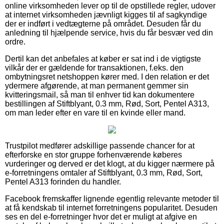
online virksomheden lever op til de opstillede regler, udover
at internet virksomheden jævnligt kigges til af sagkyndige
der er indført i vedtægterne på området. Desuden får du
anledning til hjælpende service, hvis du får besvær ved din
ordre.
Dertil kan det anbefales at køber er sat ind i de vigtigste
vilkår der er gældende for transaktionen, f.eks. den
ombytningsret netshoppen kører med. I den relation er det
ydermere afgørende, at man permanent gemmer sin
kvitteringsmail, så man til enhver tid kan dokumentere
bestillingen af Stiftblyant, 0.3 mm, Rød, Sort, Pentel A313,
om man leder efter en vare til en kvinde eller mand.
Trustpilot medfører adskillige passende chancer for at
efterforske en stor gruppe forhenværende køberes
vurderinger og derved er det klogt, at du kigger nærmere på
e-forretningens omtaler af Stiftblyant, 0.3 mm, Rød, Sort,
Pentel A313 forinden du handler.
Facebook fremskaffer lignende egentlig relevante metoder til
at få kendskab til internet forretningens popularitet. Desuden
ses en del e-forretninger hvor det er muligt at afgive en