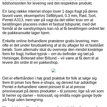
tidshorisonten for levering ved det respektive produkt.
En lang række internet shops lover 1 dags fragt på deres
favorit varer, eksempelvis Stiftblyant, 0.3 mm, Rød, Sort,
Pentel A313, men vær på vagt da det stiller krav om at
bestillingen placeres inden et fastsat tidspunkt, med det
formål at de sandsynligvis kan nå at få bestillingen ordnet før
de pakkeansatte tager hjem.
Enkelte online forhandlere præsterer gratis levering, men
ofte er det under forudsætning af at du aftager for et fastslået
beløb. Som alternativ skal du overveje den mindst kostelige
form for fragt, hvilket typisk – om du befinder sig tæt på
Helsingør, Birkerød eller Billund – vil være at få dem til at
levere din ordre til en pakkeshop.
Det er efterhånden i høj grad praktisk for folk at søge sig
frem til priser hos flere e-shops, og derved har adskillige
Pentel e-forhandlere været presset til at at presse
prisniveauet på deres produkter – til juniorer, lige så vel som
til herrer og damer – kolossalt, og endda nogle gange byde
på fragt uden beregning.